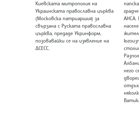
Киевската митрополия на
папск
Украинската православна църква
градче
(Московска патриаршия) за
АНСА. 
свързана с Руската православна
насел
църква, предаде Укринформ,
жители
позовавайки се на изявление на
югоиз
ДСЕСС.
столи
Разпо
Албани
него с
дворе
отдъх
няколк
Ватик