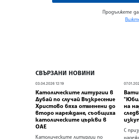
Продължете да
Вижте
СВЪРЗАНИ НОВИНИ
03.04.2026 12:19
07.01.20
Католическите литургии в
Вати
Дубай по случай Възкресение
"Юби
Христово бяха отменени до
на на
второ нареждане, съобщиха
след
католическите църкви в
изку
ОАЕ
С приз
Католическите литургии по
надеж