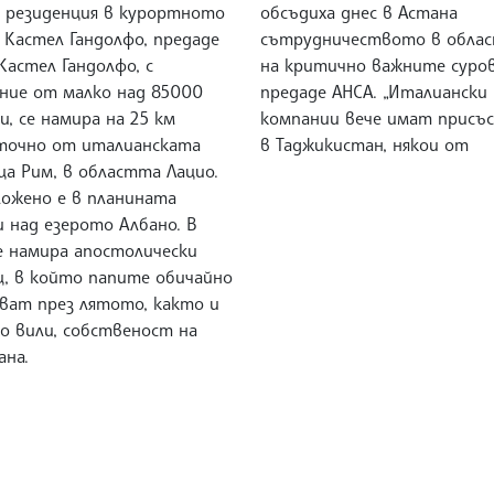
а резиденция в курортното
обсъдиха днес в Астана
 Кастел Гандолфо, предаде
сътрудничеството в обла
Кастел Гандолфо, с
на критично важните суров
ение от малко над 85000
предаде АНСА. „Италиански
, се намира на 25 км
компании вече имат присъ
точно от италианската
в Таджикистан, някои от
ца Рим, в областта Лацио.
ложено е в планината
 над езерото Албано. В
е намира апостолически
ц, в който папите обичайно
ват през лятото, както и
о вили, собственост на
ана.