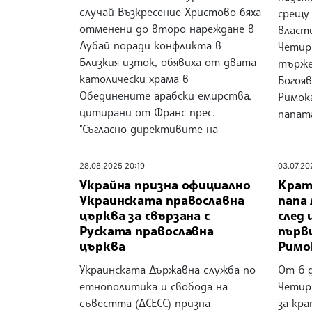
случай Възкресение Христово бяха
срещу
отменени до второ нареждане в
власт
Дубай поради конфликта в
Четир
Близкия изток, обявиха от двата
търже
католически храма в
Богояв
Обединените арабски емирства,
Римок
цитирани от Франс прес.
папат
"Съгласно директивите на
28.08.2025 20:19
03.07.20
Украйна призна официално
Крат
Украинската православна
папа
църква за свързана с
след
Руската православна
първи
църква
Римо
Украинската Държавна служба по
От 6 
етнополитика и свобода на
Четир
съвестта (ДСЕСС) призна
за кр