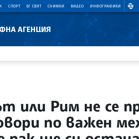
ВАЛ
К
СПОРТ
БГ СВЯТ
СНИМКИ
ВИДЕО
ИНФОГРАФИКИ
АФНА АГЕНЦИЯ
т или Рим не се п
говори по важен м
се пак ще си остан