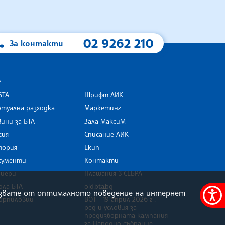
02 9262 210
За контакти
А
БТА
Шрифт ЛИК
туална разходка
Маркетинг
ини за БТА
Зала МаксиМ
rk
сия
Списание ЛИК
тория
Екип
кументи
Контакти
риери
Плащания в СЕБРА
ола БТА
old.bta.bg
олзвате от оптималното поведение на интернет
орпиловци
ВОТ - 19 април 2026 г .
Меню
ред и условия за
за
предизборната кампания
за Народно събрание
достъ