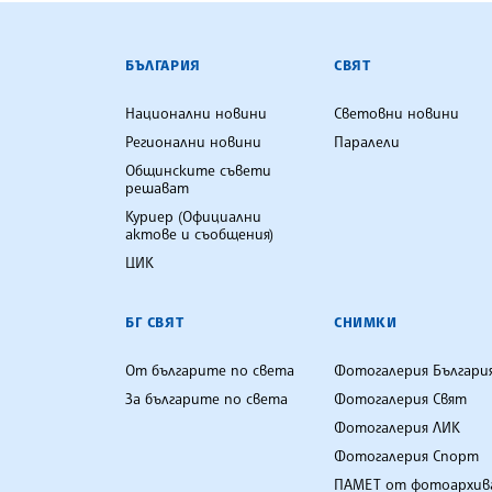
БЪЛГАРСКА ТЕЛЕГРАФНА АГ
БЪЛГАРИЯ
СВЯТ
Национални новини
Световни новини
Регионални новини
Паралели
Общинските съвети
решават
Куриер (Официални
актове и съобщения)
ЦИК
БГ СВЯТ
СНИМКИ
От българите по света
Фотогалерия Българи
За българите по света
Фотогалерия Свят
Фотогалерия ЛИК
Фотогалерия Спорт
ПАМЕТ от фотоархив