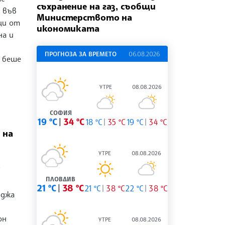
съхранение на газ, съобщи
а във
Министерството на
ци от
икономиката
на и
ПРОГНОЗА ЗА ВРЕМЕТО
06.08.2026
 беше
УТРЕ
08.08.2026
СОФИЯ
19 °C
34 °C
18 °C
35 °C
19 °C
34 °C
 на
УТРЕ
08.08.2026
о
ПЛОВДИВ
21 °C
38 °C
21 °C
38 °C
22 °C
38 °C
рджа
он
УТРЕ
08.08.2026