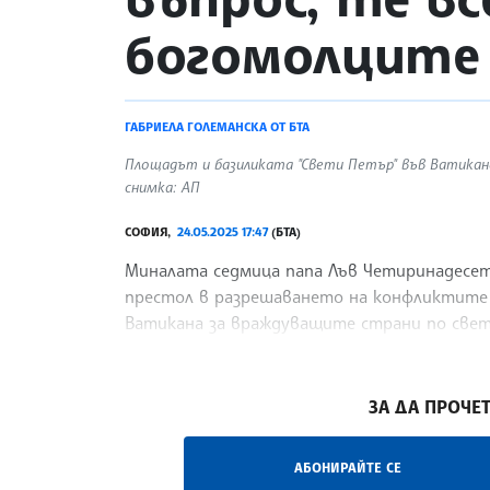
богомолците
ГАБРИЕЛА ГОЛЕМАНСКА ОТ БТА
Площадът и базиликата "Свети Петър" във Ватикана
снимка: АП
СОФИЯ,
24.05.2025 17:47
(БТА)
Миналата седмица папа Лъв Четиринадесе
престол в разрешаването на конфликтите
Ватикана за враждуващите страни по свет
премиер
/ГГ/
ЗА ДА ПРОЧЕТ
АБОНИРАЙТЕ СЕ