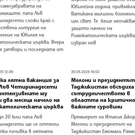
 самозабравата на
Юбилейна година, привлякл
имащите, папа Лъв
Ватикана милиони богомол
инадесети сложи край с
цял свят. Тя беше неочаква
ствена литургия на
защото начело на
ление на Юбилея на
Римокатолическата църква
атолическата църква. Вчера
избран нов
а затвори и последната от
25 12:39
30.05.2025 16:02
ка лятна ваканция за
Мелони и президентът
 Лъв Четиринадесети
Таджикистан обсъдиха
 интензивните му
сътрудничеството в
 два месеца начело на
областта на критичн
католическата църква
важните суровини
до 20 юли папа Лъв
Премиерът на Италия Джо
инадесети ще се оттегли
Мелони и президентът на
атка почивка в лятната
Таджикистан Емомали Рахм