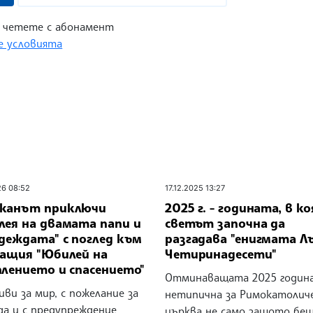
 четете с абонамент
 условията
26 08:52
17.12.2025 13:27
канът приключи
2025 г. - годината, в к
лея на двамата папи и
светът започна да
деждата" с поглед към
разгадава "енигмата Л
ващия "Юбилей на
Четиринадесети"
плението и спасението"
Отминаващата 2025 годин
иви за мир, с пожелание за
нетипична за Римокатолич
да и с предупреждение
църква не само защото бе