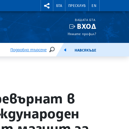
УТНИ КУРСОВЕ
RIGHTMENU.SOCIAL
БТА
ПРЕСКЛУБ
EN
ВАШАТА БТА
ВХОД
Нямате профил?
Подробно търсене
НАВСЯКЪДЕ
ТЪРСЕНЕ
ЕМИСИЯ
ревърнат в
еждународен
ат магнит за