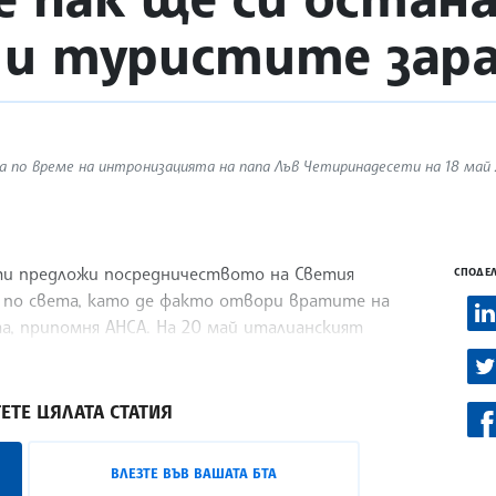
 и туристите зар
 по време на интронизацията на папа Лъв Четиринадесети на 18 май 2
ти предложи посредничеството на Светия
СПОДЕЛ
 по света, като де факто отвори вратите на
а, припомня АНСА. На 20 май италианският
ЕТЕ ЦЯЛАТА СТАТИЯ
ВЛЕЗТЕ ВЪВ ВАШАТА БТА