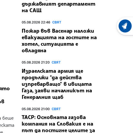
държавният департамент
на САЩ
05.08.2026 22:46
СВЯТ
ХРОНО
Пожар във Васенар наложи
евакуацията на гостите на
хотел, ситуацията е
овладяна
05.08.2026 21:20
СВЯТ
Израелската армия ще
продължи "да действа
изпреварващо" в ивицата
оято
Газа, заяви началникът на
Генералния щаб
ъв
05.08.2026 21:00
СВЯТ
ТАСР: Основната газова
а беше
компания на Словакия е на
еската
път да постигне целите за
ше