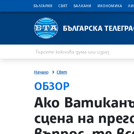
БЪЛГАРИЯ
СВЯТ
БАЛКАНИ
ИКОНОМИКА
ЛИ
БЪЛГАРСКА ТЕЛЕГР
Въведете ключова дума или израз
Търсене
Начало
Свят
ОБЗОР
site.bta
Ако Ватиканъ
сцена на пре
въпрос, те в