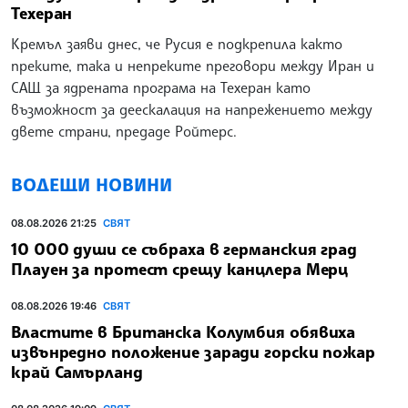
Техеран
Кремъл заяви днес, че Русия е подкрепила както
преките, така и непреките преговори между Иран и
САЩ за ядрената програма на Техеран като
възможност за деескалация на напрежението между
двете страни, предаде Ройтерс.
ВОДЕЩИ НОВИНИ
08.08.2026 21:25
СВЯТ
10 000 души се събраха в германския град
Плауен за протест срещу канцлера Мерц
08.08.2026 19:46
СВЯТ
Властите в Британска Колумбия обявиха
извънредно положение заради горски пожар
край Самърланд