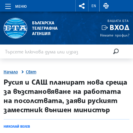
RIGHTMENU.SOCIAL
ВАЛУТНИ КУР
EN
МЕНЮ
ВАШАТА БТА
БЪЛГАРСКА
ВХОД
ТЕЛЕГРАФНА
АГЕНЦИЯ
Нямате профил?
Въведете ключова дума или израз
Търсене
ТЪРСЕН
Начало
Свят
site.bta
Русия и САЩ планират нова среща
за възстановяване на работата
на посолствата, заяви руският
заместник външен министър
НИКОЛАЙ ВЕЛЕВ