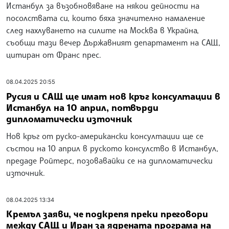
Истанбул за възобновяване на някои дейности на
посолствата си, които бяха значително намаление
след нахлуването на силите на Москва в Украйна,
съобщи тази вечер Държавният департамент на САЩ,
цитиран от Франс прес.
08.04.2025 20:55
Русия и САЩ ще имат нов кръг консултации в
Истанбул на 10 април, потвърди
дипломатически източник
Нов кръг от руско-американски консултации ще се
състои на 10 април в руското консулство в Истанбул,
предаде Ройтерс, позовавайки се на дипломатически
източник.
08.04.2025 13:34
Кремъл заяви, че подкрепя преки преговори
между САЩ и Иран за ядрената програма на