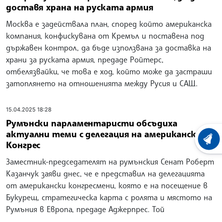
доставя храна на руската армия
Москва е задействала план, според който американска
компания, конфискувана от Кремъл и поставена под
държавен контрол, да бъде използвана за доставка на
храни за руската армия, предаде Ройтерс,
отбелязвайки, че това е ход, който може да застраши
затоплянето на отношенията между Русия и САЩ.
15.04.2025 18:28
Румънски парламентаристи обсъдиха
актуални теми с делегация на американския
ХРОНО
Конгрес
Заместник-председателят на румънския Сенат Роберт
Казанчук заяви днес, че е представил на делегацията
от американски конгресмени, която е на посещение в
Букурещ, стратегическа карта с ролята и мястото на
Румъния в Европа, предаде Аджерпрес. Той