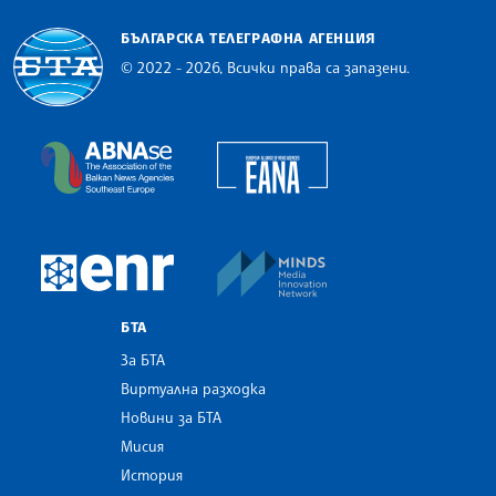
БЪЛГАРСКА ТЕЛЕГРАФНА АГЕНЦИЯ
© 2022 - 2026, Всички права са запазени.
Българска телеграфна агенция
European Alliance of N
The Assocoation of the Balkan News Agencies S
MINDS Media Innovatio
European Newsroom
БТА
За БТА
Виртуална разходка
Новини за БТА
Мисия
История