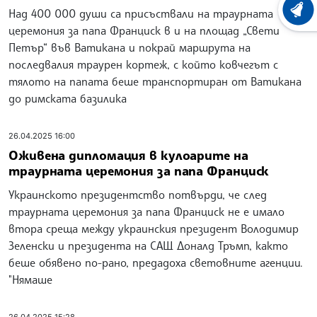
Над 400 000 души са присъствали на траурната
ХРОНО
церемония за папа Франциск в и на площад „Свети
Петър“ във Ватикана и покрай маршрута на
последвалия траурен кортеж, с който ковчегът с
тялото на папата беше транспортиран от Ватикана
до римската базилика
26.04.2025 16:00
Оживена дипломация в кулоарите на
траурната церемония за папа Франциск
Украинското президентство потвърди, че след
траурната церемония за папа Франциск не е имало
втора среща между украинския президент Володимир
Зеленски и президента на САЩ Доналд Тръмп, както
беше обявено по-рано, предадоха световните агенции.
"Нямаше