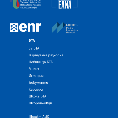
MINDS Media Innovatio
European Newsroom
БТА
За БТА
Виртуална разходка
Новини за БТА
Мисия
История
Документи
Кариери
Школа БТА
Шкорпиловци
Шрифт ЛИК