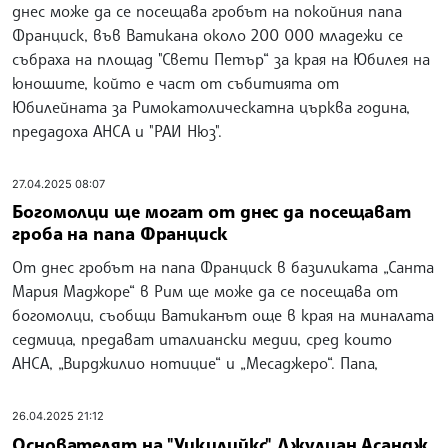
днес може да се посещава гробът на покойния папа
Франциск, във Ватикана около 200 000 младежи се
събраха на площад "Свети Петър“ за края на Юбилея на
юношите, който е част от събитията от
Юбилейната за Римокатолическатна църква година,
предадоха АНСА и "РАИ Нюз".
27.04.2025 08:07
Богомолци ще могат от днес да посещават
гроба на папа Франциск
От днес гробът на папа Франциск в базиликата „Санта
Мария Маджоре“ в Рим ще може да се посещава от
богомолци, съобщи Ватиканът още в края на миналата
седмица, предават италиански медии, сред които
АНСА, „Вирджилио нотицие“ и „Месаджеро“. Папа,
26.04.2025 21:12
Основателят на "Уикилийкс" Джулиан Асандж