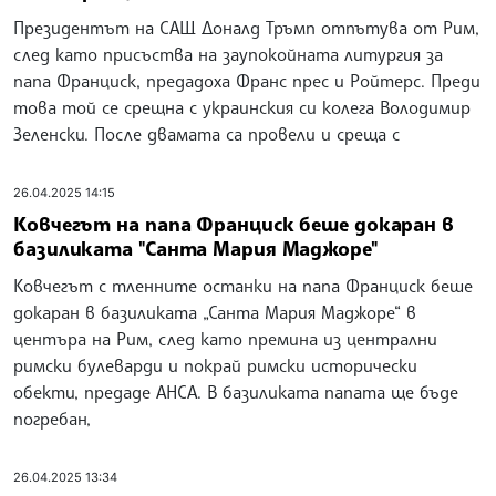
Президентът на САЩ Доналд Тръмп отпътува от Рим,
след като присъства на заупокойната литургия за
папа Франциск, предадоха Франс прес и Ройтерс. Преди
това той се срещна с украинския си колега Володимир
Зеленски. После двамата са провели и среща с
26.04.2025 14:15
Ковчегът на папа Франциск беше докаран в
базиликата "Санта Мария Маджоре"
Ковчегът с тленните останки на папа Франциск беше
докаран в базиликата „Санта Мария Маджоре“ в
центъра на Рим, след като премина из централни
римски булеварди и покрай римски исторически
обекти, предаде АНСА. В базиликата папата ще бъде
погребан,
26.04.2025 13:34