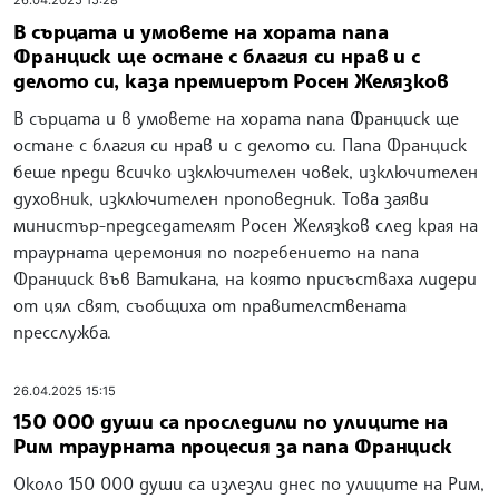
26.04.2025 15:28
В сърцата и умовете на хората папа
Франциск ще остане с благия си нрав и с
делото си, каза премиерът Росен Желязков
В сърцата и в умовете на хората папа Франциск ще
остане с благия си нрав и с делото си. Папа Франциск
беше преди всичко изключителен човек, изключителен
духовник, изключителен проповедник. Това заяви
министър-председателят Росен Желязков след края на
траурната церемония по погребението на папа
Франциск във Ватикана, на която присъстваха лидери
от цял свят, съобщиха от правителствената
пресслужба.
26.04.2025 15:15
150 000 души са проследили по улиците на
Рим траурната процесия за папа Франциск
Около 150 000 души са излезли днес по улиците на Рим,