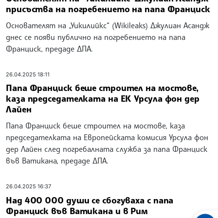
присъства на погребението на папа Франциск
Основателят на „Уикилийкс“ (Wikileaks) Джулиан Асандж
днес се появи публично на погребението на папа
Франциск, предаде ДПА.
26.04.2025 18:11
Папа Франциск беше строител на мостове,
каза председателката на ЕК Урсула фон дер
Лайен
Папа Франциск беше строител на мостове, каза
председателката на Европейската комисия Урсула фон
дер Лайен след погребалната служба за папа Франциск
във Ватикана, предаде ДПА.
26.04.2025 16:37
Над 400 000 души се сбогуваха с папа
Франциск във Ватикана и в Рим