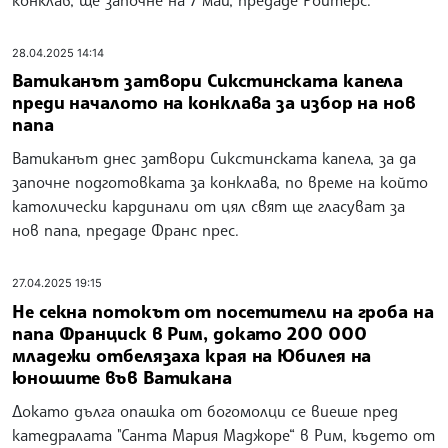
28.04.2025 14:14
Ватиканът затвори Сикстинската капела
преди началото на конклава за избор на нов
папа
Ватиканът днес затвори Сикстинската капела, за да
започне подготовката за конклава, по време на който
католически кардинали от цял свят ще гласуват за
нов папа, предаде Франс прес.
27.04.2025 19:15
Не секна потокът от посетители на гроба на
папа Франциск в Рим, докато 200 000
младежи отбелязаха края на Юбилея на
юношите във Ватикана
Докато дълга опашка от богомолци се виеше пред
катедралата "Санта Мария Маджоре“ в Рим, където от