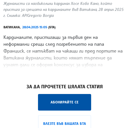
Журналисти са наобиколили кардинал Хосе Кобо Кано, който
пристига за срещата на кардиналите във Ватикана, 28 април 2025
г. Снимка: AP/Gregorio Borgia
ВАТИКАНА,
28.04.2025 15:05
(БТА)
Кардиналите, пристигащи за първия ден на
неформални срещи след погребението на папа
Франциск, се натъкват на чакащи ги пред портите на
Ватикана журналисти, които нямат търпение да
узнаят дали се оформя консенсус за избора на
приемник, предаде Асошиейтед прес.
/ДИ/
ЗА ДА ПРОЧЕТЕТЕ ЦЯЛАТА СТАТИЯ
АБОНИРАЙТЕ СЕ
ВЛЕЗТЕ ВЪВ ВАШАТА БТА