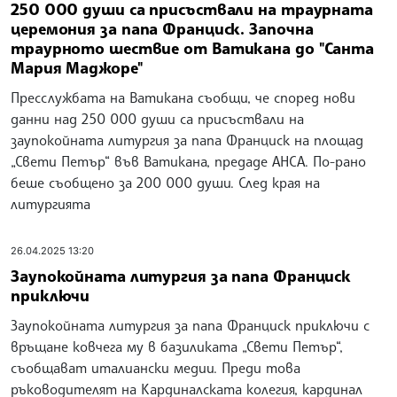
250 000 души са присъствали на траурната
церемония за папа Франциск. Започна
траурното шествие от Ватикана до "Санта
Мария Маджоре"
Пресслужбата на Ватикана съобщи, че според нови
данни над 250 000 души са присъствали на
заупокойната литургия за папа Франциск на площад
„Свети Петър“ във Ватикана, предаде АНСА. По-рано
беше съобщено за 200 000 души. След края на
литургията
26.04.2025 13:20
Заупокойната литургия за папа Франциск
приключи
Заупокойната литургия за папа Франциск приключи с
връщане ковчега му в базиликата „Свети Петър“,
съобщават италиански медии. Преди това
ръководителят на Кардиналската колегия, кардинал