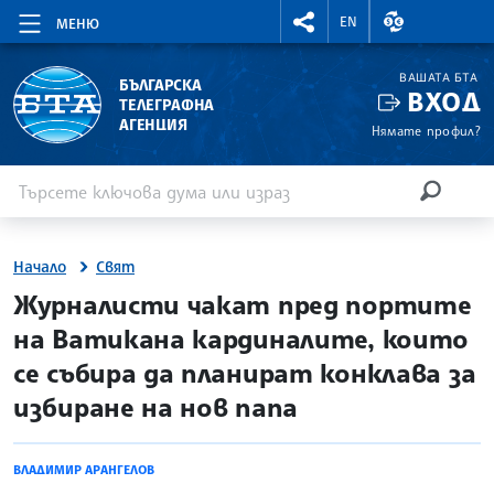
RIGHTMENU.SOCIAL
ВАЛУТНИ КУР
EN
МЕНЮ
ВАШАТА БТА
БЪЛГАРСКА
ВХОД
ТЕЛЕГРАФНА
АГЕНЦИЯ
Нямате профил?
Въведете ключова дума или израз
Търсене
ТЪРСЕН
Начало
Свят
site.bta
Журналисти чакат пред портите
на Ватикана кардиналите, които
се събира да планират конклава за
избиране на нов папа
ВЛАДИМИР АРАНГЕЛОВ