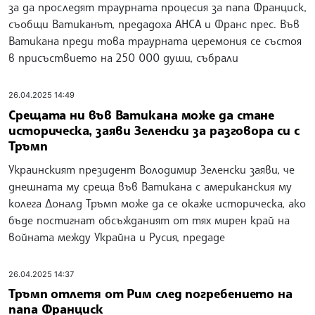
за да проследят траурната процесия за папа Франциск,
съобщи Ватиканът, предадоха АНСА и Франс прес. Във
Ватикана преди това траурната церемония се състоя
в присъствието на 250 000 души, събрали
26.04.2025 14:49
Срещата ни във Ватикана може да стане
историческа, заяви Зеленски за разговора си с
Тръмп
Украинският президент Володимир Зеленски заяви, че
днешната му среща във Ватикана с американския му
колега Доналд Тръмп може да се окаже историческа, ако
бъде постигнат обсъжданият от тях мирен край на
войната между Украйна и Русия, предаде
26.04.2025 14:37
Тръмп отлетя от Рим след погребението на
папа Франциск