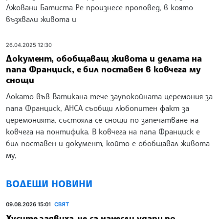
Джовани Батиста Ре произнесе проповед, в която
възхвали живота и
26.04.2025 12:30
Документ, обобщаващ живота и делата на
папа Франциск, е бил поставен в ковчега му
снощи
Докато във Ватикана тече заупокойната церемония за
папа Франциск, АНСА съобщи любопитен факт за
церемонията, състояла се снощи по запечатване на
ковчега на понтифика. В ковчега на папа Франциск е
бил поставен и документ, който е обобщавал живота
му,
ВОДЕЩИ НОВИНИ
09.08.2026 15:01
СВЯТ
Хусите заявиха, че са нанесли удари по