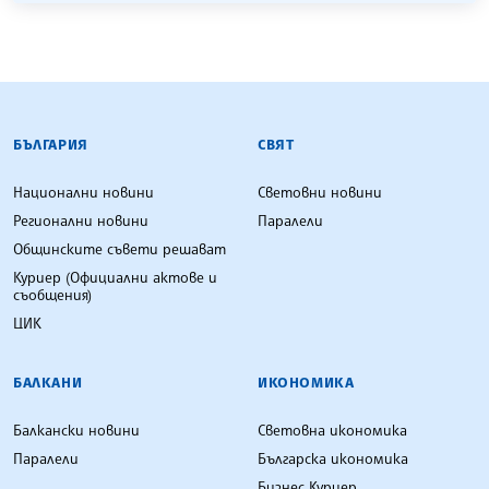
БЪЛГАРСКА ТЕЛЕГРАФНА АГЕНЦИЯ
БЪЛГАРИЯ
СВЯТ
Национални новини
Световни новини
Регионални новини
Паралели
Общинските съвети решават
Куриер (Официални актове и
съобщения)
ЦИК
БАЛКАНИ
ИКОНОМИКА
Балкански новини
Световна икономика
Паралели
Българска икономика
Бизнес Куриер