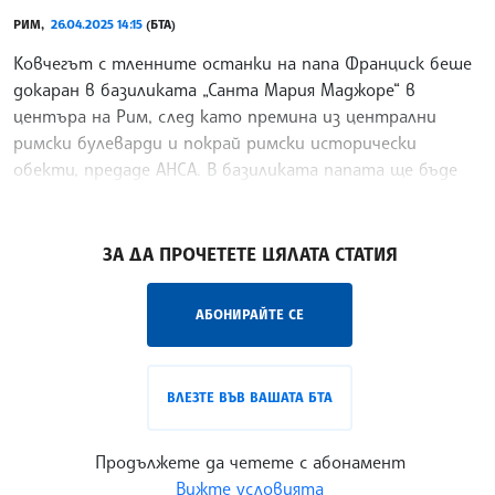
РИМ,
26.04.2025 14:15
(БТА)
Ковчегът с тленните останки на папа Франциск беше
докаран в базиликата „Санта Мария Маджоре“ в
центъра на Рим, след като премина из централни
римски булеварди и покрай римски исторически
обекти, предаде АНСА. В базиликата папата ще бъде
погребан,
/ГГ/
ЗА ДА ПРОЧЕТЕТЕ ЦЯЛАТА СТАТИЯ
АБОНИРАЙТЕ СЕ
ВЛЕЗТЕ ВЪВ ВАШАТА БТА
Продължете да четете с абонамент
Вижте условията