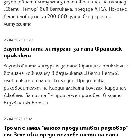
заупокойната литургия за папа Франциск на площад
„Свети Петър“ във Ватикана, предаде АНСА. По-рано
беше съобщено за 200 000 души. След края на
литургията
26.04.2025 13:20
Заупокойната литургия за папа Франциск
приключи
Заупокойната литургия за папа Франциск приключи с
връщане ковчега му в базиликата „Свети Петър“,
съобщават италиански медии. Преди това
ръководителят на Кардиналската колегия, кардинал
Джовани Батиста Ре произнесе проповед, в която
възхвали живота и
26.04.2025 12:12
Тръмп е имал "много продуктивен разговор"
със Зеленски преди погребението на папа