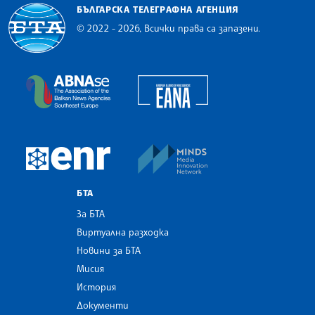
БЪЛГАРСКА ТЕЛЕГРАФНА АГЕНЦИЯ
© 2022 - 2026, Всички права са запазени.
Българска телеграфна агенция
European Alliance of N
The Assocoation of the Balkan News Agencies S
MINDS Media Innovatio
European Newsroom
БТА
За БТА
Виртуална разходка
Новини за БТА
Мисия
История
Документи