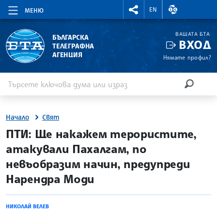
RIGHTMENU.SOCIAL
ВАЛУТНИ КУР
EN
МЕНЮ
ВАШАТА БТА
БЪЛГАРСКА
ВХОД
ТЕЛЕГРАФНА
АГЕНЦИЯ
Нямате профил?
Въведете ключова дума или израз
Търсене
ТЪРСЕН
Начало
Свят
site.bta
ПТИ: Ще накажем терористите,
атакували Пахалгам, по
невъобразим начин, предупреди
Нарендра Моди
НИКОЛАЙ ВЕЛЕВ