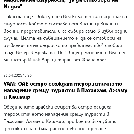
Индия"
Пакистан ще свика утре своя Комитет за национална
сигурност, който е съставен от висши цивилни и
военни представители и се събира само в извънредни
случаи. Целта на съвещанието е "да се отговори на
изявленията на индийското правителство", съобщи
тази вечер в мрежата "Екс" вицепремиерът и външен
министър Ишак Дар, цитиран от Франс прес.
23.04.2025 15:20
УАМ: ОАЕ остро осъждат терористичното
нападение срещу туристи в Пахалгам, Джаму
и Кашмир
Обединените арабски емирства остро осъдиха
терористичното нападение срещу туристи в
Пахалгам, Джаму и Кашмир, при което бяха убити
десетки хора и бяха ранени невинни, предаде