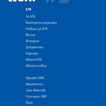
БТА
За БТА
Виртуална разходка
Новини за БТА
Мисия
История
Документи
Кариери
Школа БТА
Шкорпиловци
Шрифт ЛИК
Маркетинг
Зала МаксиМ
Списание ЛИК
Екип