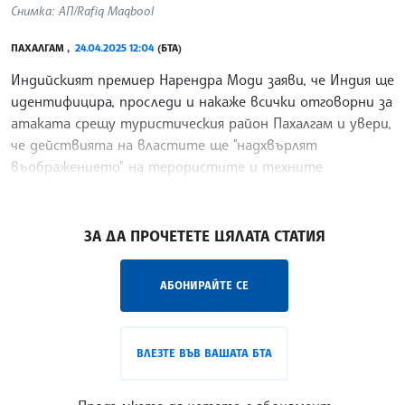
Снимка: АП/Rafiq Maqbool
ПАХАЛГАМ ,
24.04.2025 12:04
(БТА)
Индийският премиер Нарендра Моди заяви, че Индия ще
идентифицира, проследи и накаже всички отговорни за
атаката срещу туристическия район Пахалгам и увери,
че действията на властите ще "надхвърлят
въображението" на терористите и техните
поддръжници, предаде новинарска агенция ПТИ.
/ГГ/
ЗА ДА ПРОЧЕТЕТЕ ЦЯЛАТА СТАТИЯ
АБОНИРАЙТЕ СЕ
ВЛЕЗТЕ ВЪВ ВАШАТА БТА