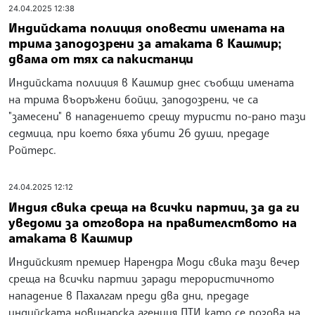
24.04.2025 12:38
Индийската полиция оповести имената на
трима заподозрени за атаката в Кашмир;
двама от тях са пакистанци
Индийската полиция в Кашмир днес съобщи имената
на трима въоръжени бойци, заподозрени, че са
"замесени" в нападението срещу туристи по-рано тази
седмица, при което бяха убити 26 души, предаде
Ройтерс.
24.04.2025 12:12
Индия свика среща на всички партии, за да ги
уведоми за отговора на правителството на
атаката в Кашмир
Индийският премиер Нарендра Моди свика тази вечер
среща на всички партии заради терористичното
нападение в Пахалгам преди два дни, предаде
индийската новинарска агенция ПТИ като се позова на