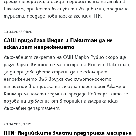
срещу тероризма, и осъди терористичната атака в
Пахалгам, при която бяха убити 26 цивилни, предимно
туристи, предаде новинарска агенция ПТИ.
30.04.2025 01:20
САЩ призоваха Индия и Пакистан да не
ескалират напрежението
Държавният секретар на САЩ Марко Рубио скоро ще
разговаря с външните министри на Индия и Пакистан,
за да призове двете страни да не ескалират
напрежението във връзка със смъртоносното
нападение в индийската съюзна територия Джаму и
Кашмир миналата седмица, предаде Ройтерс, като се
позова на изявление от вторник на американския
Държавен департамент.
26.04.2025 17:12
ПТИ: Индийските власти предприеха масирана