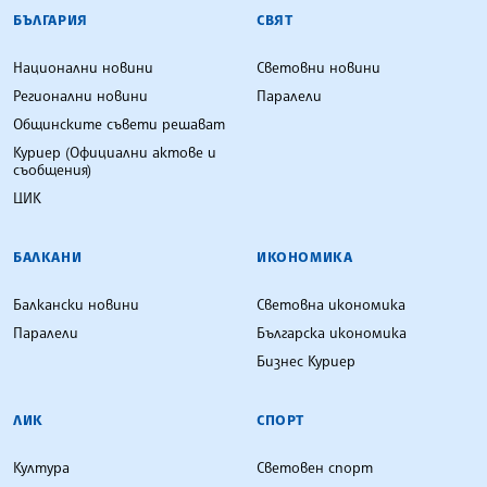
БЪЛГАРСКА ТЕЛЕГРАФНА АГЕНЦИЯ
БЪЛГАРИЯ
СВЯТ
Национални новини
Световни новини
Регионални новини
Паралели
Общинските съвети решават
Куриер (Официални актове и
съобщения)
ЦИК
БАЛКАНИ
ИКОНОМИКА
Балкански новини
Световна икономика
Паралели
Българска икономика
Бизнес Куриер
ЛИК
СПОРТ
Култура
Световен спорт