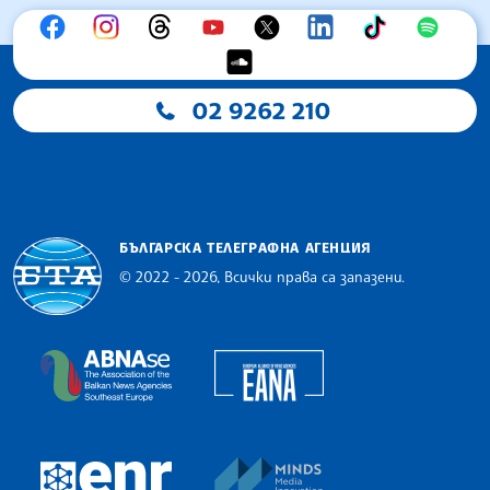
02 9262 210
БЪЛГАРСКА ТЕЛЕГРАФНА АГЕНЦИЯ
© 2022 - 2026, Всички права са запазени.
Българска телеграфна агенция
European Alliance of N
The Assocoation of the Balkan News Agencies S
MINDS Media Innovatio
European Newsroom