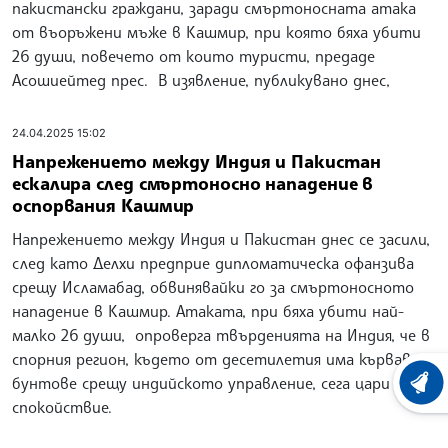
пакистански граждани, заради смъртоносната атака
от въоръжени мъже в Кашмир, при която бяха убити
26 души, повечето от които туристи, предаде
Асошиейтед прес. В изявление, публикувано днес,
24.04.2025 15:02
Напрежението между Индия и Пакистан
ескалира след смъртоносно нападение в
оспорвания Кашмир
Напрежението между Индия и Пакистан днес се засили,
след като Делхи предприе дипломатическа офанзива
срещу Исламабад, обвинявайки го за смъртоносното
нападение в Кашмир. Атаката, при бяха убити най-
малко 26 души, опроверга твърденията на Индия, че в
спорния регион, където от десетилетия има кървави
бунтове срещу индийското управление, сега цари
ХРОНО
спокойствие.