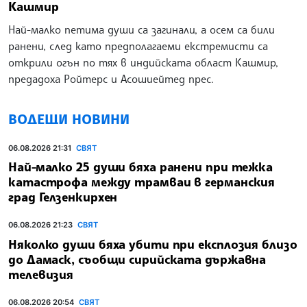
Кашмир
Най-малко петима души са загинали, а осем са били
ранени, след като предполагаеми екстремисти са
открили огън по тях в индийската област Кашмир,
предадоха Ройтерс и Асошиейтед прес.
ВОДЕЩИ НОВИНИ
06.08.2026 21:31
СВЯТ
Най-малко 25 души бяха ранени при тежка
катастрофа между трамваи в германския
град Гелзенкирхен
06.08.2026 21:23
СВЯТ
Няколко души бяха убити при експлозия близо
до Дамаск, съобщи сирийската държавна
телевизия
06.08.2026 20:54
СВЯТ