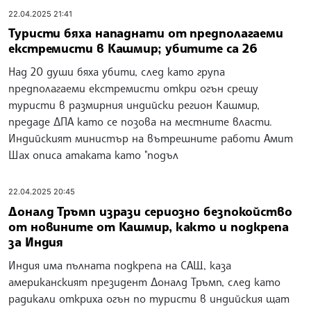
22.04.2025 21:41
Туристи бяха нападнати от предполагаеми
екстремисти в Кашмир; убитите са 26
Над 20 души бяха убити, след като група
предполагаеми екстремисти откри огън срещу
туристи в размирния индийски регион Кашмир,
предаде ДПА като се позова на местните власти.
Индийският министър на вътрешните работи Амит
Шах описа атаката като "подъл
22.04.2025 20:45
Доналд Тръмп изрази сериозно безпокойство
от новините от Кашмир, както и подкрепа
за Индия
Индия има пълната подкрепа на САЩ, каза
американският президент Доналд Тръмп, след като
радикали откриха огън по туристи в индийския щат