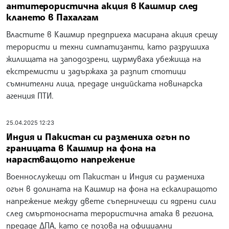
антитерористична акция в Кашмир след
клането в Пахалгам
Властите в Кашмир предприеха масирана акция срещу
терористи и техни симпатизанти, като разрушиха
жилищата на заподозрени, щурмуваха убежища на
екстремисти и задържаха за разпит стотици
съмнителни лица, предаде индийската новинарска
агенция ПТИ.
25.04.2025 12:23
Индия и Пакистан си размениха огън по
границата в Кашмир на фона на
нарастващото напрежение
Военнослужещи от Пакистан и Индия си размениха
огън в долината на Кашмир на фона на ескалиращото
напрежение между двете съперничещи си ядрени сили
след смъртоносната терористична атака в региона,
предаде ДПА, като се позова на официални