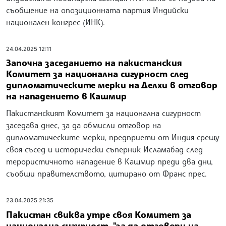
съобщение на опозиционната партия Индийски
национален конгрес (ИНК).
24.04.2025 12:11
Започна заседанието на пакистанския
Комитет за национална сигурност след
дипломатическите мерки на Делхи в отговор
на нападението в Кашмир
Пакистанският Комитет за национална сигурност
заседава днес, за да обмисли отговор на
дипломатическите мерки, предприети от Индия срещу
своя съсед и исторически съперник Исламабад след
терористичното нападение в Кашмир преди два дни,
съобщи правителството, цитирано от Франс прес.
23.04.2025 21:35
Пакистан свиква утре своя Комитет за
национална сигурност, "за да отговори на