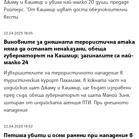
Джаму и Кашмир и убиха най-малко 20 души, предаде
Ройтерс. "От Кашмир идват доста обезпокоителни
вести.
22.04.2025 18:05
Виновните за днешната терористична атака
няма да останат ненаказани, обеща
губернаторът на Кашмир; загиналите са най-
малко 24
Извършителите на терористичното нападение в
туристическия курорт Пахалгам, в южната част на
индийския щат Джаму и Кашмир, ще бъдат изправени
пред съда, обеща губернаторът на щата Маной Зиня,
цитиран от индийската агенция ПТИ. При днешното
нападение
22.04.2025 14:52
Петима убити и осем ранени при нападение в