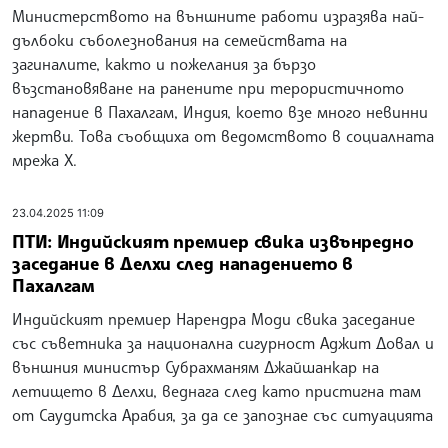
Министерството на външните работи изразява най-
дълбоки съболезнования на семействата на
загиналите, както и пожелания за бързо
възстановяване на ранените при терористичното
нападение в Пахалгам, Индия, което взе много невинни
жертви. Това съобщиха от ведомството в социалната
мрежа Х.
23.04.2025 11:09
ПТИ: Индийският премиер свика извънредно
заседание в Делхи след нападението в
Пахалгам
Индийският премиер Нарендра Моди свика заседание
със съветника за национална сигурност Аджит Довал и
външния министър Субрахманям Джайшанкар на
летището в Делхи, веднага след като пристигна там
от Саудитска Арабия, за да се запознае със ситуацията