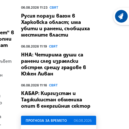
06.08.2026 11:23
СВЯТ
Русия порази вагон в
ХРОНО
Харковска област; има
убити и ранени, съобщиха
ет“ в
местните власти
ъпни
ват
06.08.2026 11:19
СВЯТ
ННА: Четирима души са
ранени след израелски
съвет
обстрел срещу градове в
Южен Ливан
ен
06.08.2026 11:16
СВЯТ
КАБАР: Киргизстан и
и
Таджикистан обмениха
о
опит в енергийния сектор
а
ПРОГНОЗА ЗА ВРЕМЕТО
06.08.2026
,