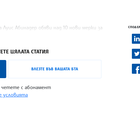
Луис Абинадер обяви над 10 нови мерки за
СПОДЕЛ
ошиейтед прес.
ЕТЕ ЦЯЛАТА СТАТИЯ
ВЛЕЗТЕ ВЪВ ВАШАТА БТА
 четете с абонамент
 условията