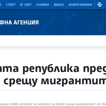
ВАЛ
К
СПОРТ
БГ СВЯТ
СНИМКИ
ВИДЕО
ИНФОГРАФИКИ
АФНА АГЕНЦИЯ
та република пре
и срещу мигранти
надер обяви затягане на мерките за борба срещу емигрантите от Ха