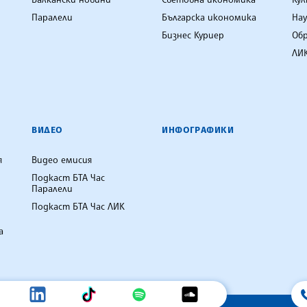
Паралели
Българска икономика
Нау
Бизнес Куриер
Об
ЛИК
ВИДЕО
ИНФОГРАФИКИ
я
Видео емисия
Подкаст БТА Час
Паралели
Подкаст БТА Час ЛИК
а