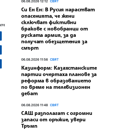
06.08.2026 12:12
СВЯТ
Си Ен Ен: В Русия нарастват
опасенията, че жени
сключват фиктивни
ЕТЕ
бракове с новобранци от
руската армия, за да
получат обезщетения за
смърт
06.08.2026 11:56
СВЯТ
Казинформ: Казахстанските
партии очертаха планове за
реформа в образованието
по време на телевизионен
дебат
06.08.2026 11:48
СВЯТ
САЩ разполагат с огромни
запаси от оръжие, увери
Тръмп