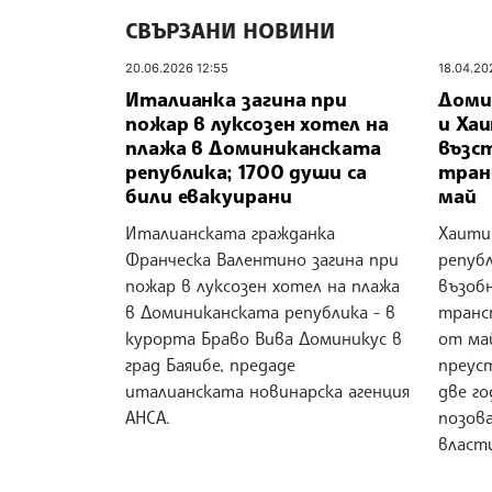
СВЪРЗАНИ НОВИНИ
20.06.2026 12:55
18.04.20
Италианка загина при
Доми
пожар в луксозен хотел на
и Хаи
плажа в Доминиканската
възс
република; 1700 души са
тран
били евакуирани
май
Италианската гражданка
Хаити
Франческа Валентино загина при
републ
пожар в луксозен хотел на плажа
възоб
в Доминиканската република - в
транс
курорта Браво Вива Доминикус в
от ма
град Баяибе, предаде
преус
италианската новинарска агенция
две го
АНСА.
позова
власт