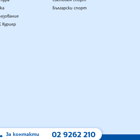
ка
Български спорт
разование
 Куриер
02 9262 210
За контакти