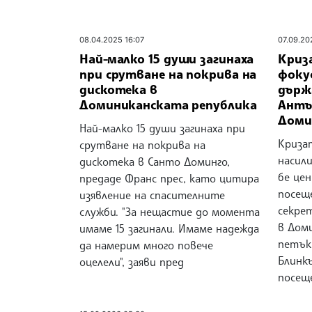
08.04.2025 16:07
07.09.20
Най-малко 15 души загинаха
Криз
при срутване на покрива на
фокус
дискотека в
държ
Доминиканската република
Антъ
Доми
Най-малко 15 души загинаха при
Криза
срутване на покрива на
насил
дискотека в Санто Доминго,
бе це
предаде Франс прес, като цитира
посещ
изявление на спасителните
секре
служби. "За нещастие до момента
в Дом
имаме 15 загинали. Имаме надежда
петък
да намерим много повече
Блинк
оцелели", заяви пред
посещ