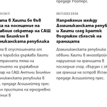
предаде Ройтерс.
24 04:11
09.11.2023 23:04
ата в Хаити бе във
Напрежение между
а на посещение на
Доминиканската репу
авния секретар на САЩ
и Хаити след кратък
ни Блинкън в
въоръжен сблъсък на
никанската република
границата
та в опустошената от
Доминиканската република
ие карибска държава Хаити
обвини Хаити в многоброй
нтралната тема на
нарушения на границата в
ението на държавния
последния спор, свързан с 
тар на САЩ Антъни Блинкън
им граница на остров Испан
иниканската република в
предаде Асошиейтед прес.
, предаде Асошиейтед прес.
ън пристигна на еднодневно
ение в