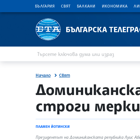
БЪЛГАРИЯ
СВЯТ
БАЛКАНИ
ИКОНОМИКА
ЛИ
БЪЛГАРСКА ТЕЛЕГР
Въведете ключова дума или израз
Търсене
Начало
Свят
та
site.bta
Доминиканска
строги мерк
ПЛАМЕН ЙОТИНСКИ
Президентът на Доминиканската република Луис Аби