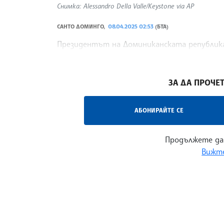
Снимка: Alessandro Della Valle/Keystone via AP
САНТО ДОМИНГО,
08.04.2025 02:53
(БТА)
Президентът на Доминиканската република 
борба с нелегалната имиграция, предаде Ас
/НС/
ЗА ДА ПРОЧЕТ
АБОНИРАЙТЕ СЕ
Продължете да
Вижте