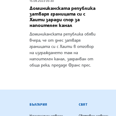
15.09.2023 05:30
Доминиканската република
затваря границата си с
Хаити заради спор за
напоителен канал
Доминиканската република обяви
вчера, че от днес затваря
границата си с Хаити в отговор
на изграждането там на
напоителен канал, захранван от
обща река, предаде Франс прес.
БЪЛГАРСКА ТЕЛЕГРАФНА АГ
БЪЛГАРИЯ
СВЯТ
Национални новини
Световни новини