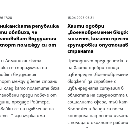
26 17:28
15.04.2025 05:31
никанската република
Хаити одобри
ти обявиха, че
„военновременен бюдж
тановяват въздушния
момент, когато прест
спорт помежду си от
групировки опустоша
страната
 и Доминиканската
Преходният президентски 
ика се споразумяха да
на Хаити одобри снощи
новят въздушния
извънреден „военновремен
порт между двете страни
бюджет“ за справяне с
й, след като полетите бяха
извънредната ситуация в
тановени преди повече от
областта на сигурността 
дини, предаде Ройтерс,
социалната сфера, тъй кат
вайки се на изявление на
въоръжени банди са поели
ите. “Тази мярка има
контрола над почти цялат
столица и околните райони