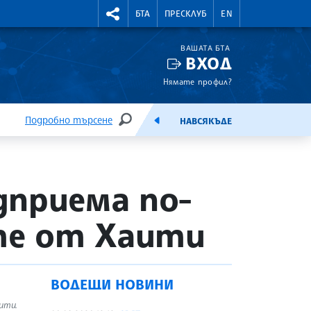
УТНИ КУРСОВЕ
RIGHTMENU.SOCIAL
БТА
ПРЕСКЛУБ
EN
ВАШАТА БТА
ВХОД
Нямате профил?
Подробно търсене
НАВСЯКЪДЕ
ТЪРСЕНЕ
ЕМИСИЯ
дприема по-
те от Хаити
ВОДЕЩИ НОВИНИ
ити.