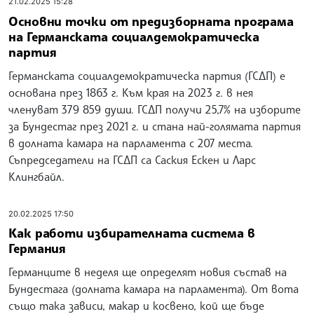
21.02.2025 15:28
Основни точки от предизборната програма
на Германската социалдемократическа
партия
Германската социалдемократическа партия (ГСДП) е
основана през 1863 г. Към края на 2023 г. в нея
членуват 379 859 души. ГСДП получи 25,7% на изборите
за Бундестаг през 2021 г. и стана най-голямата партия
в долната камара на парламента с 207 места.
Съпредседатели на ГСДП са Саския Ескен и Ларс
Клингбайл.
20.02.2025 17:50
Как работи избирателната система в
Германия
Германците в неделя ще определят новия състав на
Бундестага (долната камара на парламента). От вота
също така зависи, макар и косвено, кой ще бъде