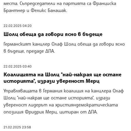
места. Съпредседатели на партията са Франциска
Брантнер и Феликс Банашак.
22.02.2025 04:20
Шолц обеща да говори ясно в бъдеще
Германският канцлер Олаф Шолц обеща да говори ясно
в бъдеще, предаде ДПА.
22.02.2025 03:40
Коалицията на Шолц "най-накрая ще остане
историята", изрази увереност Мерц
Управляващата в Германия коалиция на канцлера Олаф
Шолц "най-накрая ще остане историята", изрази
увереност лидерът на християндемократическата
опозиция Фридрих Мерц, цитиран от ДПА.
21.02.2025 23:58