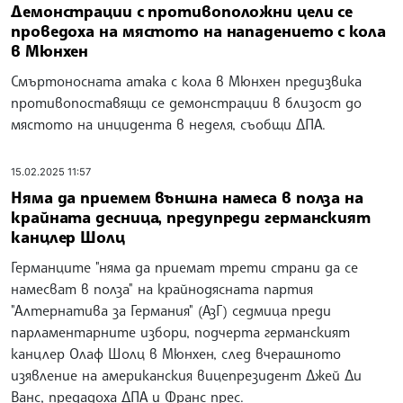
Демонстрации с противоположни цели се
проведоха на мястото на нападението с кола
в Мюнхен
Смъртоносната атака с кола в Мюнхен предизвика
противопоставящи се демонстрации в близост до
мястото на инцидента в неделя, съобщи ДПА.
15.02.2025 11:57
Няма да приемем външна намеса в полза на
крайната десница, предупреди германският
канцлер Шолц
Германците "няма да приемат трети страни да се
намесват в полза" на крайнодясната партия
"Алтернатива за Германия" (АзГ) седмица преди
парламентарните избори, подчерта германският
канцлер Олаф Шолц в Мюнхен, след вчерашното
изявление на американския вицепрезидент Джей Ди
Ванс, предадоха ДПА и Франс прес.