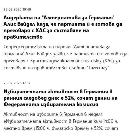
23.02.2025 19:49
Лидерката на "Алтернатива за Германия"
Алис Вайдел каза, че партията ѝ е готова да
преговаря с ХДС за съставяне на
правителство
Съпредседателката на партия "Алтернатива за
Германия" Алис Вайдел заяви, че партията ѝ е готова да
преговаря с Християндемократическия съюз (ХДС) за
съставяне на правителство, съобщи "Тагесшау".
23.02.2025 17:37
Избирателната активност в Германия в
ранния следобед днес е 52%, сочат данни на
Федералната избирателна комисия
Активност на изборите в Германия в неделя
еИзбирателната активност в Германия към 14:00 ч.
местно врем (15:00 ч. българско време) е 52%, сочат