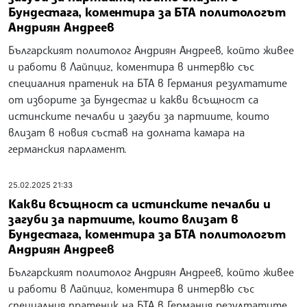
Бундестага, коментира за БТА политологът
Андриян Андреев
Българският политолог Андриян Андреев, който живее
и работи в Лайпциг, коментира в интервю със
специалния пратеник на БТА в Германия резултатите
от изборите за Бундестаг и какви всъщност са
истинските печалби и загуби за партиите, които
влизат в новия състав на долната камара на
германския парламент.
25.02.2025 21:33
Какви всъщност са истинските печалби и
загуби за партиите, които влизат в
Бундестага, коментира за БТА политологът
Андриян Андреев
Българският политолог Андриян Андреев, който живее
и работи в Лайпциг, коментира в интервю със
специалния пратеник на БТА в Германия резултатите