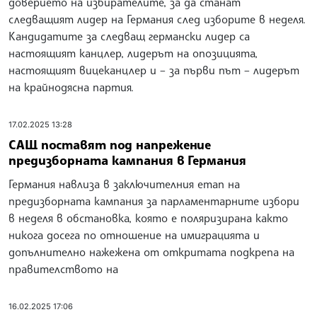
доверието на избирателите, за да станат
следващият лидер на Германия след изборите в неделя.
Кандидатите за следващ германски лидер са
настоящият канцлер, лидерът на опозицията,
настоящият вицеканцлер и – за първи път – лидерът
на крайнодясна партия.
17.02.2025 13:28
САЩ поставят под напрежение
предизборната кампания в Германия
Германия навлиза в заключителния етап на
предизборната кампания за парламентарните избори
в неделя в обстановка, която е поляризирана както
никога досега по отношение на имиграцията и
допълнително нажежена от откритата подкрепа на
правителството на
16.02.2025 17:06