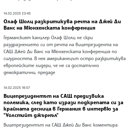
14.02.2025 23:45
Олаф Шолц разкритикува речта на Джей Ди
Ванс на Мюнхенската конференция
Германският канцлер Олаф Шолц не скри
раздразнението си от речта на вицепрезидента на
САЩ Джей Ди Ванс на Мюнхенската конференция по
сигурността. В нея американецът остро разкритикува
европейските лидери, че не са достатъчно
демократични, предаде
14.02.2025 16:07
Вицепрезидентът на САЩ предизвика
полемика, след като изрази подкрепата си за
крайната десница в Германия в интервю за
"Уолстийт джърнъл"
Вицепрезидентът на САЩ Джей Ди Ванс коментира