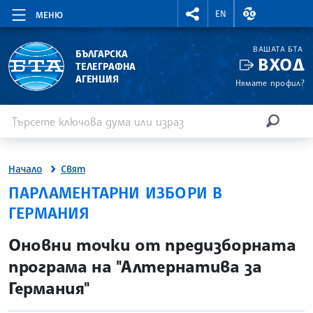
RIGHTMENU.SOCIAL
ВАЛУТНИ КУР
EN
МЕНЮ
ВАШАТА БТА
БЪЛГАРСКА
ВХОД
ТЕЛЕГРАФНА
АГЕНЦИЯ
Нямате профил?
Въведете ключова дума или израз
Търсене
ТЪРСЕН
Начало
Свят
ПАРЛАМЕНТАРНИ ИЗБОРИ В
ГЕРМАНИЯ
site.bta
Оновни точки от предизборната
програма на "Алтернатива за
Германия"