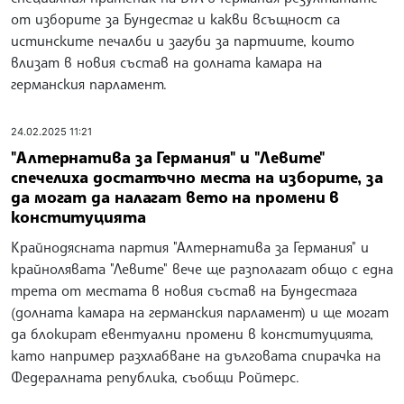
от изборите за Бундестаг и какви всъщност са
истинските печалби и загуби за партиите, които
влизат в новия състав на долната камара на
германския парламент.
24.02.2025 11:21
"Алтернатива за Германия" и "Левите"
спечелиха достатъчно места на изборите, за
да могат да налагат вето на промени в
конституцията
Крайнодясната партия "Алтернатива за Германия" и
крайнолявата "Левите" вече ще разполагат общо с една
трета от местата в новия състав на Бундестага
(долната камара на германския парламент) и ще могат
да блокират евентуални промени в конституцията,
като например разхлабване на дълговата спирачка на
Федералната република, съобщи Ройтерс.