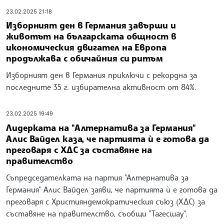
23.02.2025 21:18
Изборният ден в Германия завърши и
животът на българската общност в
икономическия двигател на Европа
продължава с обичайния си ритъм
Изборният ден в Германия приключи с рекордна за
последните 35 г. избирателна активност от 84%.
23.02.2025 19:49
Лидерката на "Алтернатива за Германия"
Алис Вайдел каза, че партията ѝ е готова да
преговаря с ХДС за съставяне на
правителство
Съпредседателката на партия "Алтернатива за
Германия" Алис Вайдел заяви, че партията ѝ е готова да
преговаря с Християндемократическия съюз (ХДС) за
съставяне на правителство, съобщи "Тагесшау".