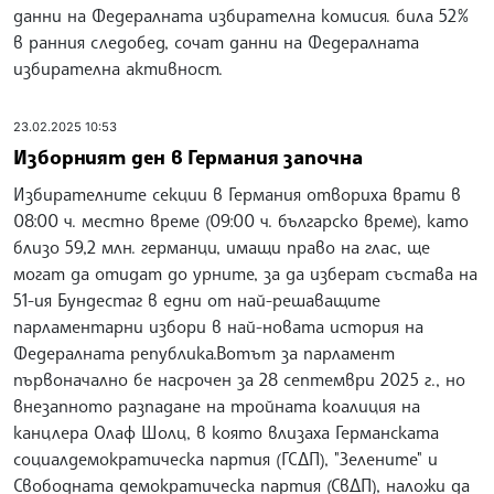
данни на Федералната избирателна комисия. била 52%
в ранния следобед, сочат данни на Федералната
избирателна активност.
23.02.2025 10:53
Изборният ден в Германия започна
Избирателните секции в Германия отвориха врати в
08:00 ч. местно време (09:00 ч. българско време), като
близо 59,2 млн. германци, имащи право на глас, ще
могат да отидат до урните, за да изберат състава на
51-ия Бундестаг в едни от най-решаващите
парламентарни избори в най-новата история на
Федералната република.Вотът за парламент
първоначално бе насрочен за 28 септември 2025 г., но
внезапното разпадане на тройната коалиция на
канцлера Олаф Шолц, в която влизаха Германската
социалдемократическа партия (ГСДП), "Зелените" и
Свободната демократическа партия (СвДП), наложи да