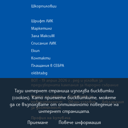
Шкорпиловци
Шрифт ЛИК
Маркетинг
Зала МаксиМ
Списание ЛИК
Екип
Контакти
Плащания в СЕБРА
old.bta.bg
ВОТ - 19 април 2026 г . ред и условия за
предизборната кампания за Народно събрание
Тази интернет страница използва бисквитки
Карта на сайта
Политика за
(cookies). Като приемете бисквитките, можете
поверителност
Общи условия
Декларация
да се възползвате от оптималното поведение на
за достъпност
интернет страницата.
Профил на купувача
Приемане
Повече информация