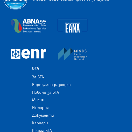
Българска телеграфна агенция
European Alliance of N
The Assocoation of the Balkan News Agencies S
MINDS Media Innovatio
European Newsroom
БТА
За БТА
Виртуална разходка
Новини за БТА
Мисия
История
Документи
Кариери
Школа БТА