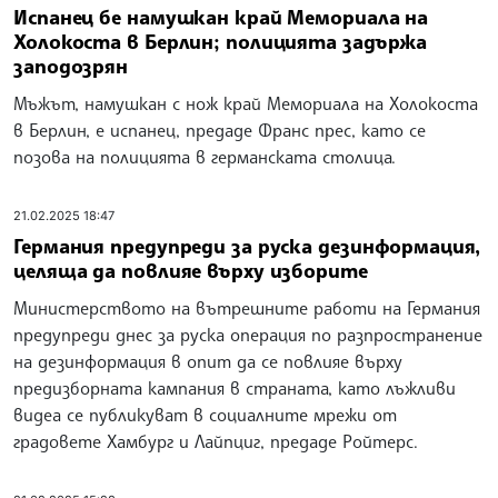
Испанец бе намушкан край Мемориала на
Холокоста в Берлин; полицията задържа
заподозрян
Мъжът, намушкан с нож край Мемориала на Холокоста
в Берлин, е испанец, предаде Франс прес, като се
позова на полицията в германската столица.
21.02.2025 18:47
Германия предупреди за руска дезинформация,
целяща да повлияе върху изборите
Министерството на вътрешните работи на Германия
предупреди днес за руска операция по разпространение
на дезинформация в опит да се повлияе върху
предизборната кампания в страната, като лъжливи
видеа се публикуват в социалните мрежи от
градовете Хамбург и Лайпциг, предаде Ройтерс.