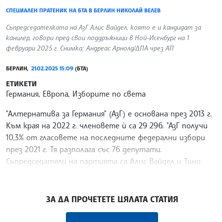
СПЕЦИАЛЕН ПРАТЕНИК НА БТА В БЕРЛИН НИКОЛАЙ ВЕЛЕВ
Съпредседателката на АзГ Алис Вайдел, която е и кандидат за
канцлер, говори пред свои поддръжници в Ной-Исенбург на 1
февруари 2025 г. Снимка: Андреас Арнолд/ДПА чрез АП
БЕРЛИН,
21.02.2025 15:09
(БТА)
ЕТИКЕТИ
Германия, Европа, Изборите по света
"Алтернатива за Германия" (АзГ) е основана през 2013 г.
Към края на 2022 г. членовете ѝ са 29 296. "АзГ получи
10,3% от гласовете на последните федерални избори
през 2021 г. Тя разполага със 76 депутати.
Съпредседатели на партията са Алис Вайдел и Тино
Хрупала.
/ГГ/
ЗА ДА ПРОЧЕТЕТЕ ЦЯЛАТА СТАТИЯ