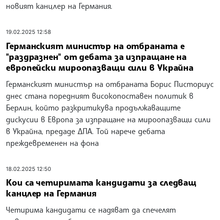
новият канцлер на Германия.
19.02.2025 12:58
Германският министър на отбраната е
"раздразнен" от дебата за изпращане на
европейски мироопазващи сили в Украйна
Германският министър на отбраната Борис Писториус
днес стана поредният високопоставен политик в
Берлин, който разкритикува продължаващите
дискусии в Европа за изпращане на мироопазващи сили
в Украйна, предаде ДПА. Той нарече дебата
преждевременен на фона
18.02.2025 12:50
Кои са четиримата кандидати за следващ
канцлер на Германия
Четирима кандидати се надяват да спечелят