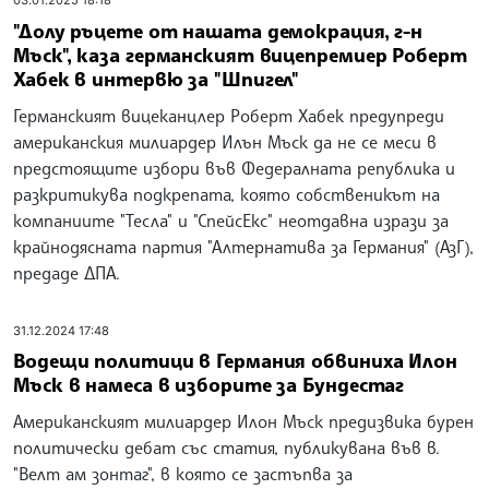
03.01.2025 18:18
"Долу ръцете от нашата демокрация, г-н
Мъск", каза германският вицепремиер Роберт
Хабек в интервю за "Шпигел"
Германският вицеканцлер Роберт Хабек предупреди
американския милиардер Илън Мъск да не се меси в
предстоящите избори във Федералната република и
разкритикува подкрепата, която собственикът на
компаниите "Тесла" и "СпейсЕкс" неотдавна изрази за
крайнодясната партия "Алтернатива за Германия" (АзГ),
предаде ДПА.
31.12.2024 17:48
Водещи политици в Германия обвиниха Илон
Мъск в намеса в изборите за Бундестаг
Американският милиардер Илон Мъск предизвика бурен
политически дебат със статия, публикувана във в.
"Велт ам зонтаг", в която се застъпва за