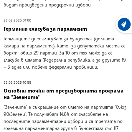
бъдат произведени предсрочни избори.
23.02.2025 01:00
ХРОНО
Германия гласува за парламент
Германците днес гласуват за Бундестаг (долната
камара на парламента), като за депутатски места се
борят общо 29 партии. За 10 от тях може да се
гласува в цялата Федерална република, а за другите 19
– в една или повече федерални провинции.
22.02.2025 10:55
Основни точки от предизборната програма
на "Зелените"
"Зелените" е съкращение от името на партията "Съюз
90/Зелени". Те получават 14,8% от гласовете на
последните парламентарни избори и са третата по
големина парламентарна група в Бундестага със 117