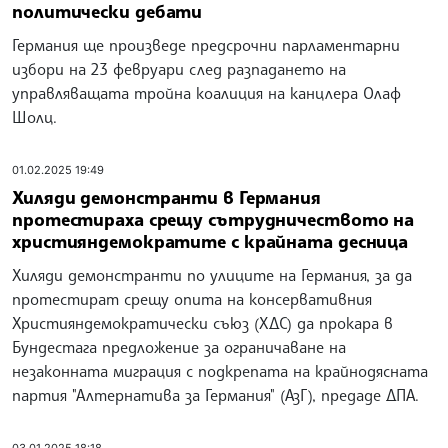
политически дебати
Германия ще произведе предсрочни парламентарни
избори на 23 февруари след разпадането на
управляващата тройна коалиция на канцлера Олаф
Шолц.
01.02.2025 19:49
Хиляди демонстранти в Германия
протестираха срещу сътрудничеството на
християндемократите с крайната десница
Хиляди демонстранти по улиците на Германия, за да
протестират срещу опита на консервативния
Християндемократически съюз (ХДС) да прокара в
Бундестага предложение за ограничаване на
незаконната миграция с подкрепата на крайнодясната
партия "Алтернатива за Германия" (АзГ), предаде ДПА.