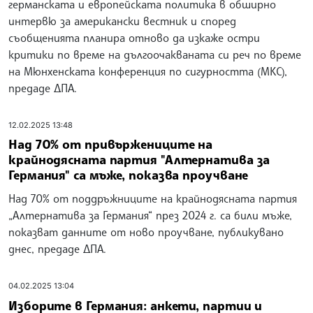
германската и европейската политика в обширно
интервю за американски вестник и според
съобщенията планира отново да изкаже остри
критики по време на дългоочакваната си реч по време
на Мюнхенската конференция по сигурността (МКС),
предаде ДПА.
12.02.2025 13:48
Над 70% от привържениците на
крайнодясната партия "Алтернатива за
Германия" са мъже, показва проучване
Над 70% от поддръжниците на крайнодясната партия
„Алтернатива за Германия“ през 2024 г. са били мъже,
показват данните от ново проучване, публикувано
днес, предаде ДПА.
04.02.2025 13:04
Изборите в Германия: анкети, партии и