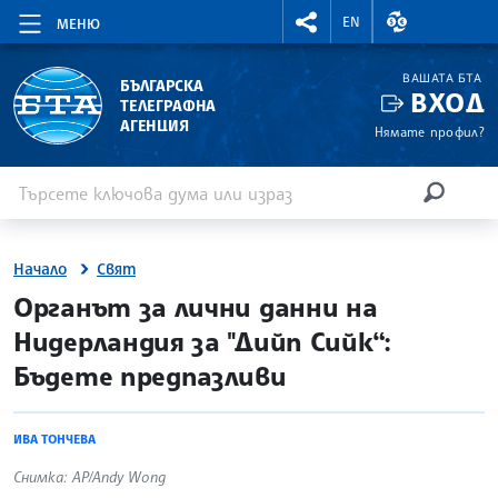
RIGHTMENU.SOCIAL
ВАЛУТНИ КУР
EN
МЕНЮ
ВАШАТА БТА
БЪЛГАРСКА
ВХОД
ТЕЛЕГРАФНА
АГЕНЦИЯ
Нямате профил?
Въведете ключова дума или израз
Търсене
ТЪРСЕН
Начало
Свят
site.bta
Органът за лични данни на
Нидерландия за "Дийп Сийк“:
Бъдете предпазливи
ИВА ТОНЧЕВА
Снимка: AP/Andy Wong