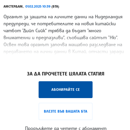
АМСТЕРДАМ,
01.02.2025 10:39
(БТА)
Органът за защита на личните данни на Нидерландия
предупреди, че потребителите на новия китайски
чатбот "Дийп Сийк“ трябва да бъдат "много
внимателни и предпазливи“, съобщава сайтът "Ню“.
Освен това органът започва мащабно разследване на
предаването на лични данни в Китай, отчасти заради
опасенията, свързани с чатбота.
/ИТ/
ЗА ДА ПРОЧЕТЕТЕ ЦЯЛАТА СТАТИЯ
АБОНИРАЙТЕ СЕ
ВЛЕЗТЕ ВЪВ ВАШАТА БТА
Продължете да четете с абонамент