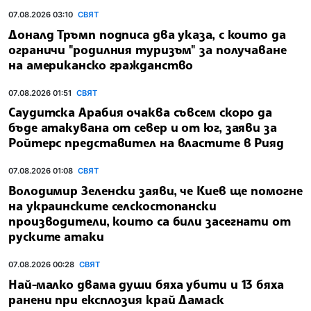
07.08.2026 03:10
СВЯТ
Доналд Тръмп подписа два указа, с които да
ограничи "родилния туризъм" за получаване
на американско гражданство
07.08.2026 01:51
СВЯТ
Саудитска Арабия очаква съвсем скоро да
бъде атакувана от север и от юг, заяви за
Ройтерс представител на властите в Рияд
07.08.2026 01:08
СВЯТ
Володимир Зеленски заяви, че Киев ще помогне
на украинските селскостопански
производители, които са били засегнати от
руските атаки
07.08.2026 00:28
СВЯТ
Най-малко двама души бяха убити и 13 бяха
ранени при експлозия край Дамаск