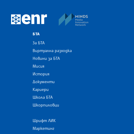
MINDS Media Innovatio
European Newsroom
БТА
За БТА
Виртуална разходка
Новини за БТА
Мисия
История
Документи
Кариери
Школа БТА
Шкорпиловци
Шрифт ЛИК
Маркетинг