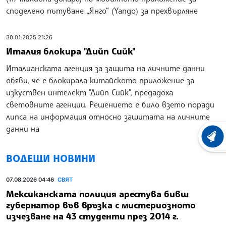
споделено пътуване „Янго“ (Yango) за прехвърляне
30.01.2025 21:26
Италия блокира "Дийп Сийк"
Италианската агенция за защита на личните данни
обяви, че е блокирала китайското приложение за
изкуствен интелект "Дийп Сийк", предадоха
световните агенции. Решението е било взето поради
липса на информация относно защитата на личните
данни на
ХРОНО
ВОДЕЩИ НОВИНИ
07.08.2026 04:46
СВЯТ
Мексиканската полиция арестува бивш
губернатор във връзка с мистериозното
изчезване на 43 студенти през 2014 г.