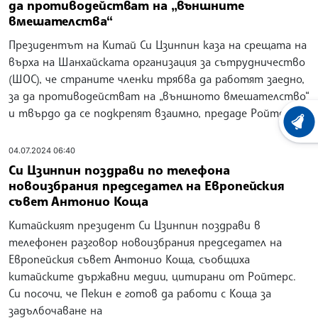
да противодействат на „външните
вмешателства“
Президентът на Китай Си Цзинпин каза на срещата на
върха на Шанхайската организация за сътрудничество
(ШОС), че страните членки трябва да работят заедно,
за да противодействат на „външното вмешателство“
и твърдо да се подкрепят взаимно, предаде Ройтерс.
ХРОНО
04.07.2024 06:40
Си Цзинпин поздрави по телефона
новоизбрания председател на Европейския
съвет Антонио Коща
Китайският президент Си Цзинпин поздрави в
телефонен разговор новоизбрания председател на
Европейския съвет Антонио Коща, съобщиха
китайските държавни медии, цитирани от Ройтерс.
Си посочи, че Пекин е готов да работи с Коща за
задълбочаване на