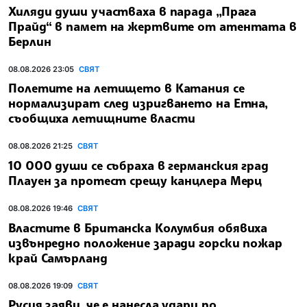
Хиляди души участваха в парада „Прага
Прайд“ в памет на жертвите от атентата в
Берлин
08.08.2026 23:05
СВЯТ
Полетите на летището в Катания се
нормализират след изригването на Етна,
съобщиха летищните власти
08.08.2026 21:25
СВЯТ
10 000 души се събраха в германския град
Плауен за протест срещу канцлера Мерц
08.08.2026 19:46
СВЯТ
Властите в Британска Колумбия обявиха
извънредно положение заради горски пожар
край Самърланд
08.08.2026 19:09
СВЯТ
Русия заяви, че е нанесла удари по