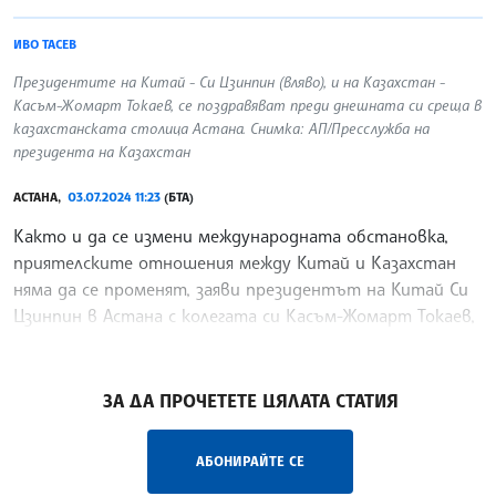
ИВО ТАСЕВ
Президентите на Китай - Си Цзинпин (вляво), и на Казахстан -
Касъм-Жомарт Токаев, се поздравяват преди днешната си среща в
казахстанската столица Астана. Снимка: АП/Пресслужба на
президента на Казахстан
АСТАНА,
03.07.2024 11:23
(БТА)
Както и да се измени международната обстановка,
приятелските отношения между Китай и Казахстан
няма да се променят, заяви президентът на Китай Си
Цзинпин в Астана с колегата си Касъм-Жомарт Токаев,
предаде агенция Казинформ.
/ГГ/
ЗА ДА ПРОЧЕТЕТЕ ЦЯЛАТА СТАТИЯ
АБОНИРАЙТЕ СЕ