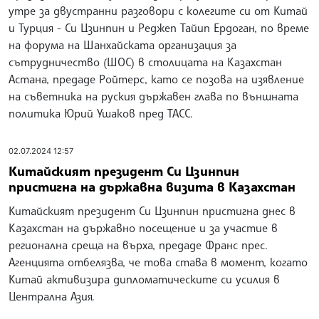
утре за двустранни разговори с колегите си от Китай
и Турция - Си Цзинпин и Реджеп Тайип Ердоган, по време
на форума на Шанхайската организация за
сътрудничество (ШОС) в столицата на Казахстан
Астана, предаде Ройтерс, като се позова на изявление
на съветника на руския държавен глава по външната
политика Юрий Ушаков пред ТАСС.
02.07.2024 12:57
Китайският президент Си Цзинпин
пристигна на държавна визита в Казахстан
Китайският президент Си Цзинпин пристигна днес в
Казахстан на държавно посещение и за участие в
регионална среща на върха, предаде Франс прес.
Агенцията отбелязва, че това става в момент, когато
Китай активизира дипломатическите си усилия в
Централна Азия.