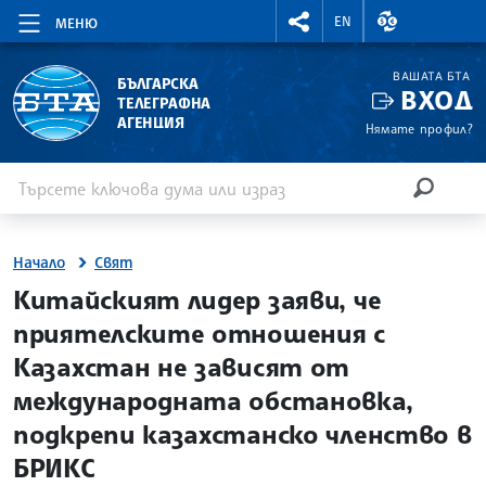
RIGHTMENU.SOCIAL
ВАЛУТНИ КУР
EN
МЕНЮ
ВАШАТА БТА
БЪЛГАРСКА
ВХОД
ТЕЛЕГРАФНА
АГЕНЦИЯ
Нямате профил?
Въведете ключова дума или израз
Търсене
ТЪРСЕН
Начало
Свят
site.bta
Китайският лидер заяви, че
приятелските отношения с
Казахстан не зависят от
международната обстановка,
подкрепи казахстанско членство в
БРИКС