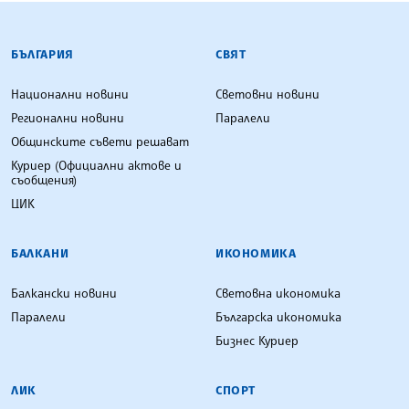
БЪЛГАРСКА ТЕЛЕГРАФНА АГЕНЦИЯ
БЪЛГАРИЯ
СВЯТ
Национални новини
Световни новини
Регионални новини
Паралели
Общинските съвети решават
Куриер (Официални актове и
съобщения)
ЦИК
БАЛКАНИ
ИКОНОМИКА
Балкански новини
Световна икономика
Паралели
Българска икономика
Бизнес Куриер
ЛИК
СПОРТ