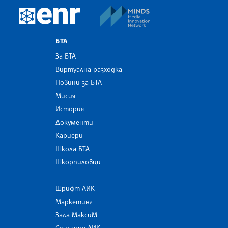
MINDS Media Innovatio
European Newsroom
БТА
За БТА
Виртуална разходка
Новини за БТА
Мисия
История
Документи
Кариери
Школа БТА
Шкорпиловци
Шрифт ЛИК
Маркетинг
Зала МаксиМ