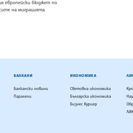
ия европейски бюджет по
сите на миграцията.
ЕНЦИЯ
БАЛКАНИ
ИКОНОМИКА
ЛИ
Балкански новини
Световна икономика
Ку
Паралели
Българска икономика
Нау
Бизнес Куриер
Об
ЛИК