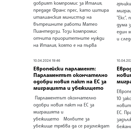
добрият компромис за Италия,
гръцк
предаде Франс прес, като цитира
мигра
италианския министър на
"Екс",
вътрешните работи Матео
дума з
Пиантедози. Този компромис
един 
отчита приоритетните нужди
и сле
на Италия, която е на първа
10.04.2024 19:46
10.04.20
Европейски парламент:
Евро
Парламентът окончателно
нови
одобри новия пакт на ЕС за
мигр
миграцията и убежището
Европ
Парламентът окончателно
10 зак
одобри новия пакт на ЕС за
новит
миграцията и
ЕС. П
убежището Молбите за
задъл
убежище трябва да се разглеждат
бежан