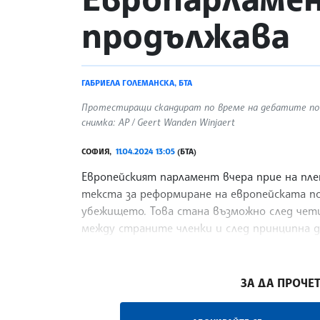
продължава
ГАБРИЕЛА ГОЛЕМАНСКА, БТА
Протестиращи скандират по време на дебатите по ев
снимка: AP / Geert Wanden Winjaert
СОФИЯ,
11.04.2024 13:05
(БТА)
Европейският парламент вчера прие на пле
текста за реформиране на европейската п
убежището. Това стана възможно след чети
между страните членки и след принципна д
на миналата година, отбелязват Франс пре
/ПТА/
ЗА ДА ПРОЧЕТ