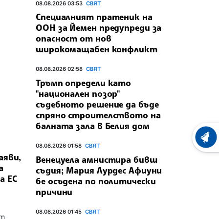
08.08.2026 03:53
СВЯТ
Специалният пратеник на
ООН за Йемен предупреди за
опасност от нов
широкомащабен конфликт
08.08.2026 02:58
СВЯТ
Тръмп определи като
"национален позор"
съдебното решение да бъде
спряно строителството на
балната зала в Белия дом
ХРОНО
08.08.2026 01:58
СВЯТ
аяви,
Венецуела амнистира бивш
а
съдия; Мария Лурдес Афиуни
а ЕС
бе осъдена по политически
причини
08.08.2026 01:45
СВЯТ
рт