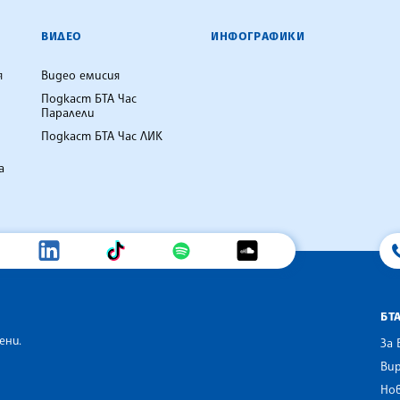
ВИДЕО
ИНФОГРАФИКИ
я
Видео емисия
Подкаст БТА Час
Паралели
Подкаст БТА Час ЛИК
а
БТ
ени.
За 
Вир
Нов