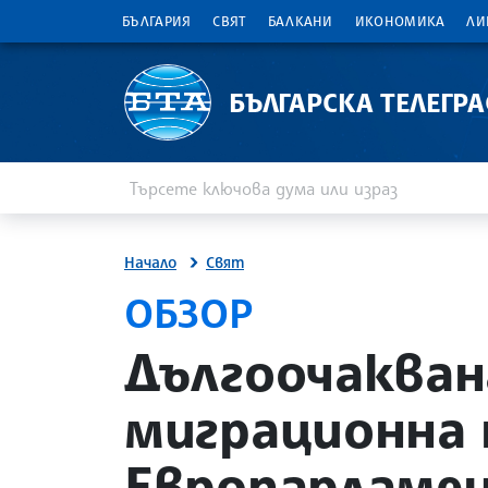
БЪЛГАРИЯ
СВЯТ
БАЛКАНИ
ИКОНОМИКА
ЛИ
БЪЛГАРСКА ТЕЛЕГР
Въведете ключова дума или израз
Търсене
Начало
Свят
та
ОБЗОР
site.bta
Дългоочакван
миграционна
Европарламен