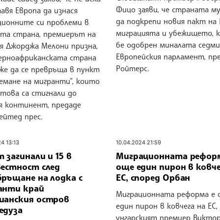
Фицо заяви, че страната м
авя Европа да изнася
да подкрепи новия пакт на 
ционните си проблеми в
миграцията и убежището, 
ата страна, премиерът на
бе одобрен миналата седм
я Джорджа Мелони призна,
Европейския парламент, пр
верноафриканската страна
Ройтерс.
же да се превръща в пункт
емане на мигранти”, които
 това са стигнали до
я континент, предаде
ейтед прес.
24 13:13
10.04.2024 21:59
 загинали и 15 в
Миграционната реформ
вестност след
още един пирон в ковче
бръщане на лодка с
ЕС, според Орбан
анти край
Миграционната реформа е 
ианския остров
един пирон в ковчега на ЕС,
едуза
унгарският премиер Викто