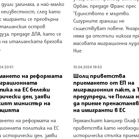
души загинаха, а най-малко
Орбан, предаде Франс прес
в неизвестност, след като
"Единството е мъртво.
 с мигранти се преобърна
Сигурните граници не
италианския остров
съществуват повече. Унгар
уза, предаде ДПА, като се
няма да отстъпи никога пр
а на италианската брегова
масовата миграционна лудо
.
Ние
24 20:51
10.04.2024 19:53
мането на реформата
Шолц приветства
играционната
приемането от ЕП на
тика на ЕС бележи
миграционния пакт, а 
ически ден, заяви
предупреди, че Полша 
кият министър на
да приеме пренастаняв
ацията
на имигранти в ЕС
ането на реформата на
Германският канцлер Олаф
ционната политика на ЕС
приветства като необход
 исторически ден, заяви
историческа стъпка прием