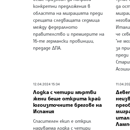
конкретни предложения в
да ост
областта на миграцията преди
мигра
срещата следващата седмица
негов
между федералното
Итали
правителство и премиерите на
че се
16-те германски провинции,
"не мо
предаде ДПА.
за при
преди
Стари
Асоши
12.04.2024 15:34
11.04.20
Лодка с четири мъртви
Девет
жени беше открита край
неиз
югоизточните брегове на
прео
Испания
мигр
итал
Спасителен екип е открил
Ламп
надуваема лодка с четири