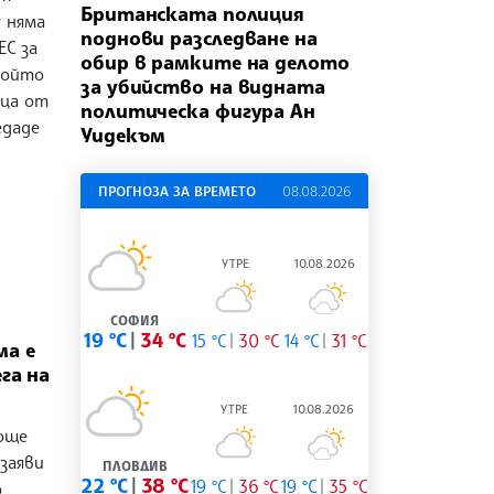
Британската полиция
у няма
поднови разследване на
ЕС за
обир в рамките на делото
който
за убийство на видната
ица от
политическа фигура Ан
едаде
Уидекъм
ПРОГНОЗА ЗА ВРЕМЕТО
08.08.2026
УТРЕ
10.08.2026
СОФИЯ
19 °C
34 °C
15 °C
30 °C
14 °C
31 °C
а е
га на
УТРЕ
10.08.2026
още
 заяви
ПЛОВДИВ
22 °C
38 °C
19 °C
36 °C
19 °C
35 °C
р