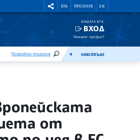
УТНИ КУРСОВЕ
RIGHTMENU.SOCIAL
БТА
ПРЕСКЛУБ
EN
ВАШАТА БТА
ВХОД
Нямате профил?
Подробно търсене
НАВСЯКЪДЕ
ТЪРСЕНЕ
ЕМИСИЯ
вропейската
риета от
о по нея в ЕС