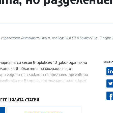
ропейския миграционен пакт, проведени в ЕП в Брюксел на 10 април 2
нарната си сесия в Брюксел 10 законодателни
СПОДЕЛ
олитика в областта на миграцията и
ри години на сложни и напрегнати преговори
оговорка по въпроса, постигната още в края
с, Ройтерс и Асошиейтед прес.
ЕТЕ ЦЯЛАТА СТАТИЯ