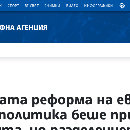
ВАЛ
К
СПОРТ
БГ СВЯТ
СНИМКИ
ВИДЕО
ИНФОГРАФИКИ
АФНА АГЕНЦИЯ
ата реформа на е
 политика беше п
та, но разделениет