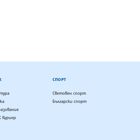
К
СПОРТ
лтура
Световен спорт
ка
Български спорт
разование
 Куриер