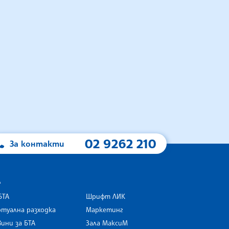
02 9262 210
За контакти
А
БТА
Шрифт ЛИК
туална разходка
Маркетинг
ини за БТА
Зала МаксиМ