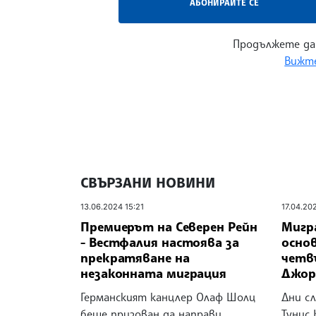
АБОНИРАЙТЕ СЕ
Продължете да
Вижте
СВЪРЗАНИ НОВИНИ
13.06.2024 15:21
17.04.20
Премиерът на Северен Рейн
Мигр
- Вестфалия настоява за
осно
прекратяване на
четв
незаконната миграция
Джор
Германският канцлер Олаф Шолц
Дни с
беше призован да направи
Тунис 