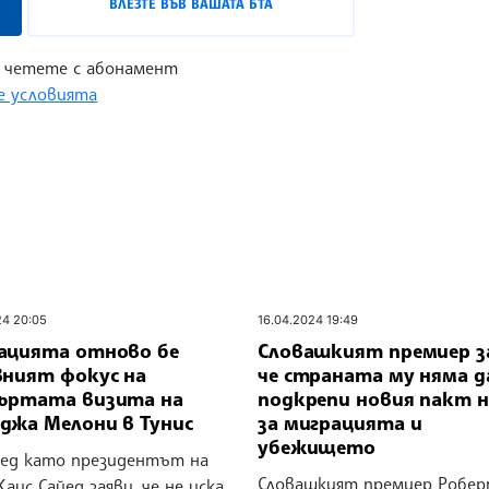
ВЛЕЗТЕ ВЪВ ВАШАТА БТА
 четете с абонамент
 условията
24 20:05
16.04.2024 19:49
ацията отново бе
Словашкият премиер з
вният фокус на
че страната му няма д
ъртата визита на
подкрепи новия пакт н
джа Мелони в Тунис
за миграцията и
убежището
лед като президентът на
Словашкият премиер Робе
Каис Сайед заяви, че не иска