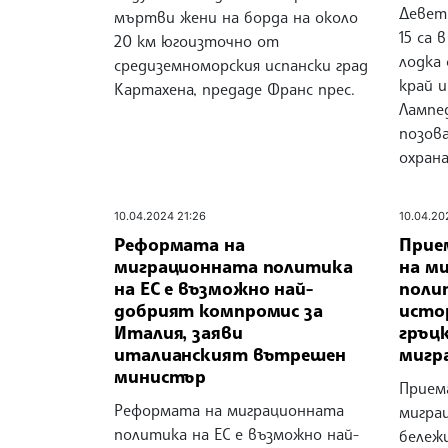
Девет 
мъртви жени на борда на около
15 са 
20 км югоизточно от
лодка
средиземноморския испански град
край 
Картахена, предаде Франс прес.
Лампед
позов
охрана
10.04.2024 21:26
10.04.20
Реформата на
Прие
миграционната политика
на м
на ЕС е възможно най-
поли
добрият компромис за
истор
Италия, заяви
гръц
италианският вътрешен
мигр
министър
Прием
Реформата на миграционната
мигра
политика на ЕС е възможно най-
бележи