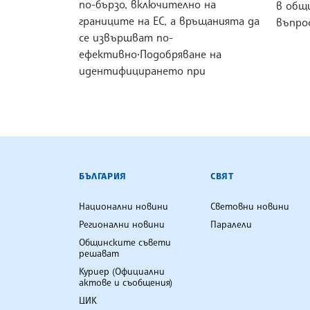
по-бързо, включително на
в общ
границите на ЕС, а връщанията да
въпро
се извършват по-
ефективно•Подобряване на
идентифицирането при
БЪЛГАРСКА ТЕЛЕГРАФНА АГ
БЪЛГАРИЯ
СВЯТ
Национални новини
Световни новини
Регионални новини
Паралели
Общинските съвети
решават
Куриер (Официални
актове и съобщения)
ЦИК