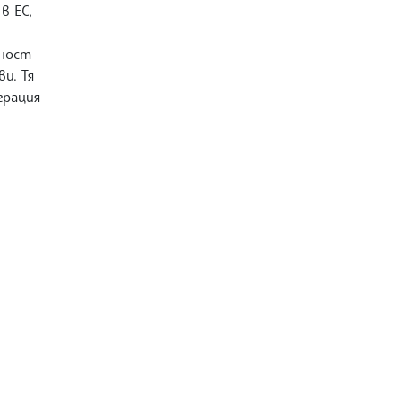
в ЕС,
рност
и. Тя
грация