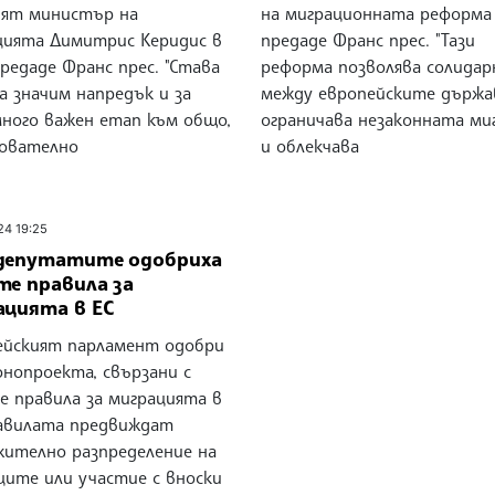
ият министър на
на миграционната реформа 
цията Димитрис Керидис в
предаде Франс прес. "Тази
 предаде Франс прес. "Става
реформа позволява солида
а значим напредък и за
между европейските държав
много важен етап към общо,
ограничава незаконната ми
дователно
и облекчава
24 19:25
депутатите одобриха
те правила за
ацията в ЕС
ейският парламент одобри
онопроекта, свързани с
е правила за миграцията в
равилата предвиждат
жително разпределение на
ците или участие с вноски