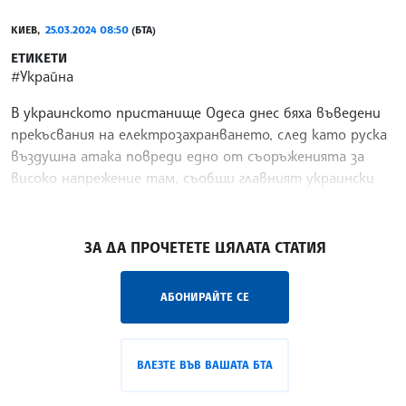
КИЕВ,
25.03.2024 08:50
(БТА)
ЕТИКЕТИ
#Украйна
В украинското пристанище Одеса днес бяха въведени
прекъсвания на електрозахранването, след като руска
въздушна атака повреди едно от съоръженията за
високо напрежение там, съобщи главният украински
доставчик на енергия ДТЕК, цитиран от Ройтерс.
/ХТ/
ЗА ДА ПРОЧЕТЕТЕ ЦЯЛАТА СТАТИЯ
АБОНИРАЙТЕ СЕ
ВЛЕЗТЕ ВЪВ ВАШАТА БТА