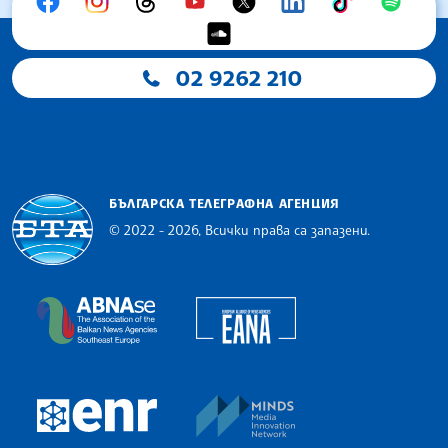
02 9262 210
БЪЛГАРСКА ТЕЛЕГРАФНА АГЕНЦИЯ
© 2022 - 2026, Всички права са запазени.
Българска телеграфна агенция
European Alliance of N
The Assocoation of the Balkan News Agencies S
MINDS Media Innovatio
European Newsroom