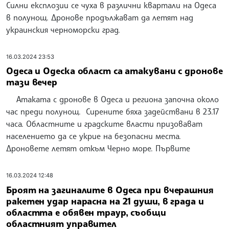
Силни експлозии се чуха в различни квартали на Одеса
в полунощ. Дронове продължават да летят над
украинския черноморски град.
16.03.2024 23:53
Одеса и Одеска област са атакувани с дронове
тази вечер
Атаката с дронове в Одеса и региона започна около
час преди полунощ. Сирените бяха задействани в 23.17
часа. Областните и градските власти призовават
населението да се укрие на безопасни места.
Дроновете летят откъм Черно море. Първите
16.03.2024 12:48
Броят на загиналите в Одеса при вчерашния
ракетен удар нарасна на 21 души, в града и
областта е обявен траур, съобщи
областният управител