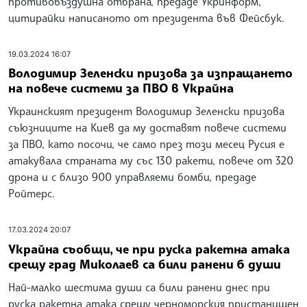
противовъздушна отбрана, предаде Укринформ,
цитирайки написаното от президента във Фейсбук.
19.03.2024 16:07
Володимир Зеленски призова за изпращането
на повече системи за ПВО в Украйна
Украинският президент Володимир Зеленски призова
съюзниците на Киев да му доставят повече системи
за ПВО, като посочи, че само през този месец Русия е
атакувала страната му със 130 ракети, повече от 320
дрона и с близо 900 управляеми бомби, предаде
Ройтерс.
17.03.2024 20:07
Украйна съобщи, че при руска ракетна атака
срещу град Миколаев са били ранени 6 души
Най-малко шестима души са били ранени днес при
руска ракетна атака срещу черноморския пристанищен