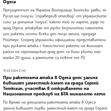
Одеса
Президентът на Украйна Володимир Зеленски заяви, че
Русия ще получи "справедлив отговор" от украинските
сили за днешния "подъл", както той го нарече, удар по
град Одеса, атакуван от руски безпилотни самолети
или ракети почти всеки ден този месец, предаде
Ройтерс. Според украински официални представители
при руската атака с балистични ракети на жилищен
район на черноморския град днес са били убити най-
малко 20 души, а ранените са повече от 70.
15.03.2024 21:45
При ракетната атака в Одеса днес загина
бившият заместник-кмет на града Сергей
Тетюхин, участвал в откриването на
Националния пресклуб на БТА миналото лято
По време на днешната ракетната атака в Одеса
загина бившият първи заместник-кмет на града Сергей