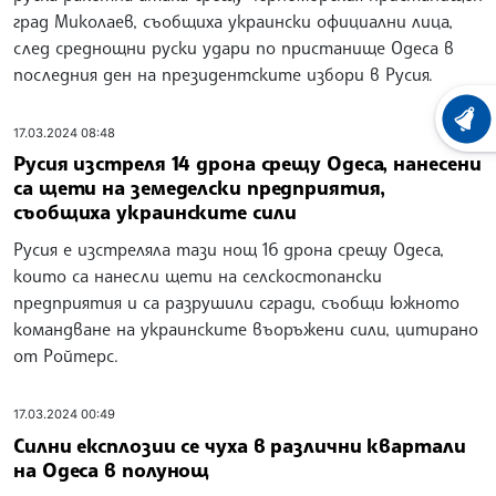
град Миколаев, съобщиха украински официални лица,
след среднощни руски удари по пристанище Одеса в
последния ден на президентските избори в Русия.
ХРОНО
17.03.2024 08:48
Русия изстреля 14 дрона срещу Одеса, нанесени
са щети на земеделски предприятия,
съобщиха украинските сили
Русия е изстреляла тази нощ 16 дрона срещу Одеса,
които са нанесли щети на селскостопански
предприятия и са разрушили сгради, съобщи южното
командване на украинските въоръжени сили, цитирано
от Ройтерс.
17.03.2024 00:49
Силни експлозии се чуха в различни квартали
на Одеса в полунощ