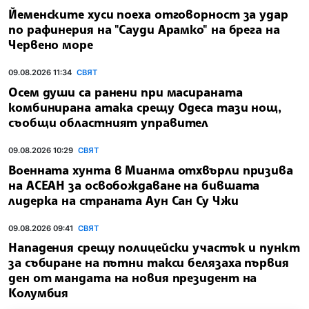
Йеменските хуси поеха отговорност за удар
по рафинерия на "Сауди Арамко" на брега на
Червено море
09.08.2026 11:34
СВЯТ
Осем души са ранени при масираната
комбинирана атака срещу Одеса тази нощ,
съобщи областният управител
09.08.2026 10:29
СВЯТ
Военната хунта в Мианма отхвърли призива
на АСЕАН за освобождаване на бившата
лидерка на страната Аун Сан Су Чжи
09.08.2026 09:41
СВЯТ
Нападения срещу полицейски участък и пункт
за събиране на пътни такси белязаха първия
ден от мандата на новия президент на
Колумбия