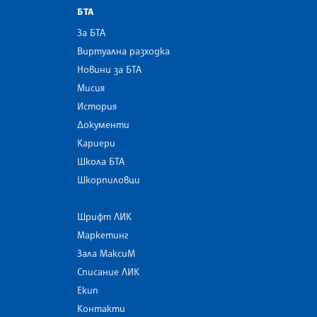
БТА
За БТА
Виртуална разходка
Новини за БТА
Мисия
История
Документи
Кариери
Школа БТА
Шкорпиловци
Шрифт ЛИК
Маркетинг
Зала МаксиМ
Списание ЛИК
Екип
Контакти