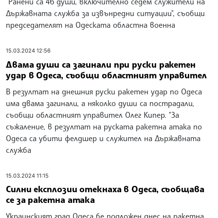
Ранени са 46 души, включително седем служители на
Държавната служба за извънредни ситуации", съобщи
председателят на Одеската областна военна
15.03.2024 12:56
Двама души са загинали при руски ракетен
удар в Одеса, съобщи областният управител
В резултат на днешния руски ракетен удар по Одеса
има двама загинали, а няколко души са пострадали,
съобщи областният управител Олег Кипер. "За
съжаление, в резултат на руската ракетна атака по
Одеса са убити фелдшер и служител на Държавната
служба
15.03.2024 11:15
Силни експлозии отекнаха в Одеса, съобщава
се за ракетна атака
Украинският град Одеса бе подложен днес на ракетна