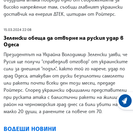
високо напрежение там, съобщи главният украински
доставчик на енергия ДТЕК, цитиран от Ройтерс.
15.03.2024 22:08
Зеленски обеща да отвърне на руския удар в
Одеса
Президентът на Украйна Володимир Зеленски заяви, че
Русия ще получи "справедлив отговор" от украинските
сили за днешния "подъл", както той го нарече, удар по
град Одеса, атакуван от руски безпилотни самолети
или ракети почти всеки ден този месец, предаде
Ройтерс. Според украински официални представители
при руската атака с балистични ракети на жилищен
ХРОНО
район на черноморския град днес са били убити най-
малко 20 души, а ранените са повече от 70.
ВОДЕЩИ НОВИНИ