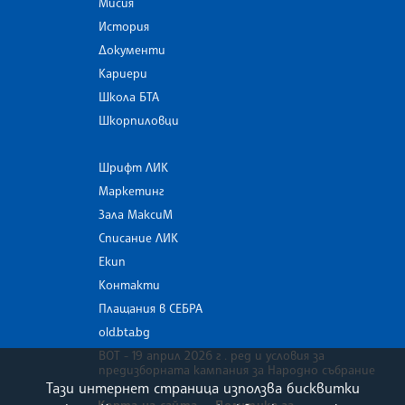
Мисия
История
Документи
Кариери
Школа БТА
Шкорпиловци
Шрифт ЛИК
Маркетинг
Зала МаксиМ
Списание ЛИК
Екип
Контакти
Плащания в СЕБРА
old.bta.bg
ВОТ - 19 април 2026 г . ред и условия за
предизборната кампания за Народно събрание
Тази интернет страница използва бисквитки