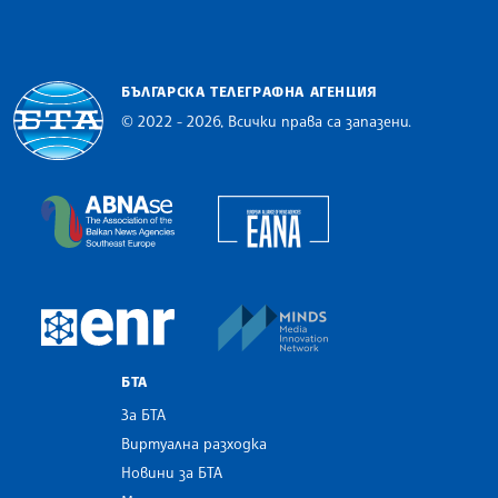
БЪЛГАРСКА ТЕЛЕГРАФНА АГЕНЦИЯ
© 2022 - 2026, Всички права са запазени.
Българска телеграфна агенция
European Alliance of N
The Assocoation of the Balkan News Agencies S
MINDS Media Innovatio
European Newsroom
БТА
За БТА
Виртуална разходка
Новини за БТА