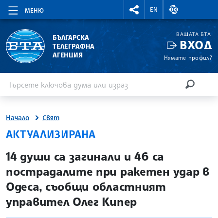
RIGHTMENU.SOCIAL
ВАЛУТНИ КУР
EN
МЕНЮ
ВАШАТА БТА
БЪЛГАРСКА
ВХОД
ТЕЛЕГРАФНА
АГЕНЦИЯ
Нямате профил?
Въведете ключова дума или израз
Търсене
ТЪРСЕН
Начало
Свят
АКТУАЛИЗИРАНА
site.bta
14 души са загинали и 46 са
пострадалите при ракетен удар в
Одеса, съобщи областният
управител Олег Кипер