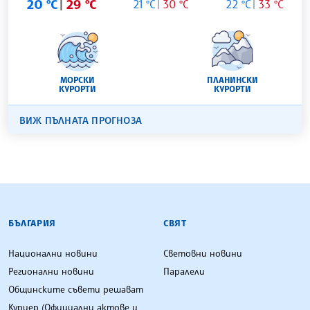
20 °C
29 °C
21 °C
30 °C
22 °C
33 °C
МОРСКИ
ПЛАНИНСКИ
КУРОРТИ
КУРОРТИ
ВИЖ ПЪЛНАТА ПРОГНОЗА
БЪЛГАРСКА ТЕЛЕГРАФНА АГЕНЦИЯ
БЪЛГАРИЯ
СВЯТ
Национални новини
Световни новини
Регионални новини
Паралели
Общинските съвети решават
Куриер (Официални актове и