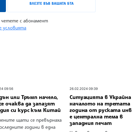
ВЛЕЗТЕ ВЪВ ВАШАТА БТА
 четете с абонамент
 условията
24 09:56
26.02.2024 09:39
дън или Тръмп начело,
Ситуацията в Украйна
е очаква да запазят
началото на третата
дия си курс към Китай
година от руската инв
е централна тема в
нените щати се превърнаха
западния печат
последните години в една