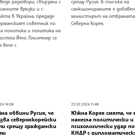
веде разговори, свързани с
срещу Русия. В списъка на
ранните връзки и с
санкционираните е добавен
икта в Украйна, предаде
министърът на отбраната
Германският съветник по
Северна Корея.
а политика и политика на
ността Йенс Пльотнер се
 вече с
24 14:08
22.02.2024 11:48
на обвини Русия, че
Южна Корея смята, че 
лзва севернокорейски
нанесла политически и
ти срещу граждански
психологически удар по
ти
КНДР с дипломатичес