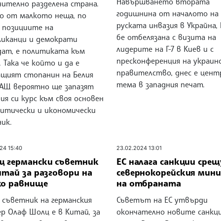
Навършването втората
чително разделена страна.
годишнина от началото на
о от малкото неща, по
руската инвазия в Украйна,
 позициите на
бе отбелязана с визита на
ликанци и демократи
лидерите на Г-7 в Киев и с
дат, е политиката към
пресконференция на украин
 Така че който и да е
правителство, днес е цент
ащият стопанин на Белия
тема в западния печат.
САЩ вероятно ще запазят
я си курс към своя основен
литически и икономически
ик.
24 15:40
23.02.2024 13:01
щ германски съветник
ЕС налага санкции срещ
итай за разговори на
севернокорейския мин
ко равнище
на отбраната
 съветник на германския
Съветът на ЕС утвърди
р Олаф Шолц е в Китай, за
окончателно новите санкц