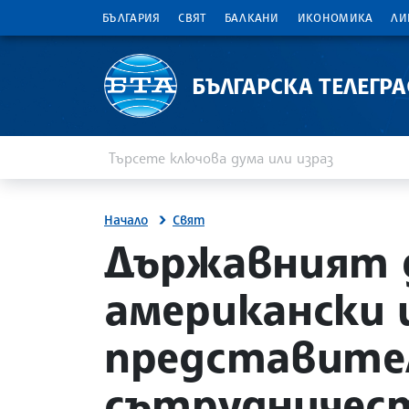
БЪЛГАРИЯ
СВЯТ
БАЛКАНИ
ИКОНОМИКА
ЛИ
БЪЛГАРСКА ТЕЛЕГР
Въведете ключова дума или израз
Търсене
Начало
Свят
site.bta
Държавният д
американски 
представител
сътрудничест