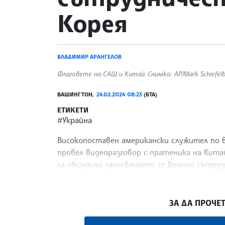
Корея
ВЛАДИМИР АРАНГЕЛОВ
Флаговете на САЩ и Китай. Снимка: AP/Mark Schiefelb
ВАШИНГТОН,
24.02.2024 08:23
(БТА)
ЕТИКЕТИ
#Украйна
Високопоставен американски служител по в
провел видеоразговор с пратеника на Кита
са обсъдили засилващото се военно сътруд
Държавният департамент на САЩ, цитиран
/ВА/
ЗА ДА ПРОЧЕТ