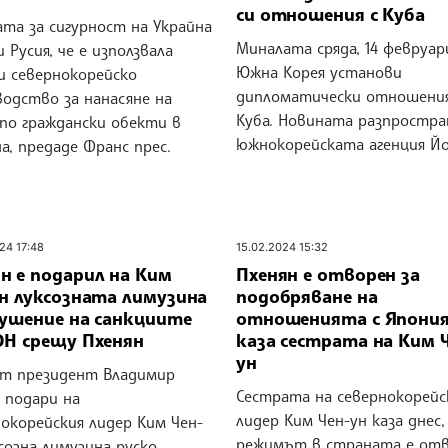
си отношения с Куба
та за сигурност на Украйна
Миналата сряда, 14 февруар
 Русия, че е използвала
Южна Корея установи
и севернокорейско
дипломатически отношения
водство за нанасяне на
Куба. Новината разпростра
 по граждански обекти в
южнокорейската агенция Йо
а, предаде Франс прес.
24 17:48
15.02.2024 15:32
н е подарил на Ким
Пхенян е отворен за
ун луксозната лимузина
подобряване на
рушение на санкциите
отношенията с Япония
ОН срещу Пхенян
каза сестрата на Ким 
ун
ят президент Владимир
Сестрата на севернокорейс
 подари на
лидер Ким Чен-ун каза днес,
окорейския лидер Ким Чен-
режимът в страната е от
созна лимузина руско