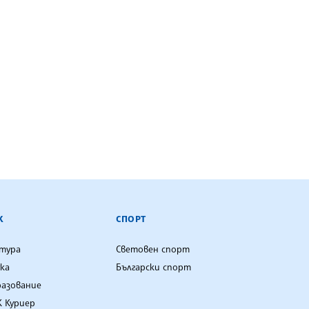
К
СПОРТ
лтура
Световен спорт
ка
Български спорт
разование
 Куриер