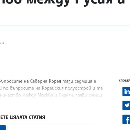
ein
ъпросите на Северна Корея тази седмица е
СПОДЕЛ
й по въпросите на Корейския полуостров и те
ничество между Москва и Пхенян, заяви снощи
 от Ройтерс.
ЕТЕ ЦЯЛАТА СТАТИЯ