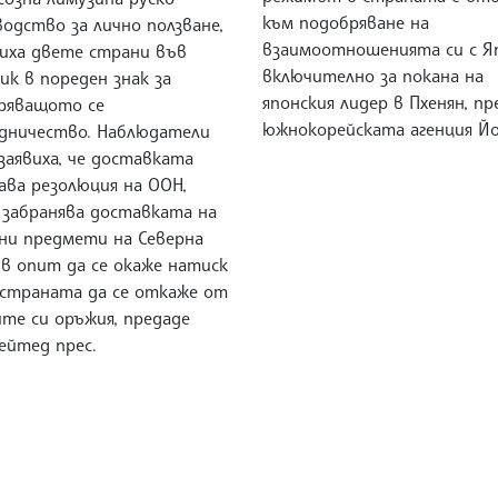
към подобряване на
одство за лично ползване,
взаимоотношенията си с Яп
иха двете страни във
включително за покана на
к в пореден знак за
японския лидер в Пхенян, пр
ряващото се
южнокорейската агенция Йо
дничество. Наблюдатели
заявиха, че доставката
ава резолюция на ООН,
 забранява доставката на
зни предмети на Северна
 в опит да се окаже натиск
 страната да се откаже от
те си оръжия, предаде
ейтед прес.