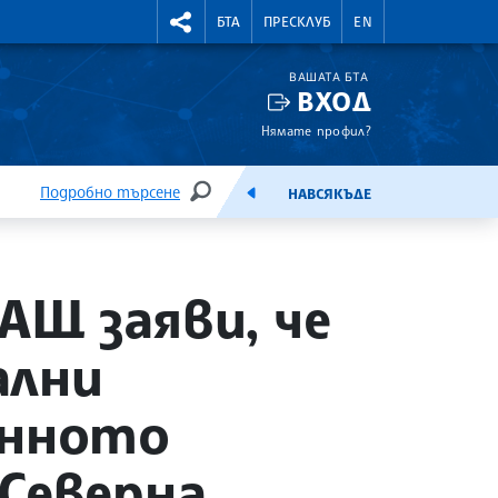
УТНИ КУРСОВЕ
RIGHTMENU.SOCIAL
БТА
ПРЕСКЛУБ
EN
ВАШАТА БТА
ВХОД
Нямате профил?
Подробно търсене
НАВСЯКЪДЕ
ТЪРСЕНЕ
ЕМИСИЯ
Щ заяви, че
ални
енното
Северна