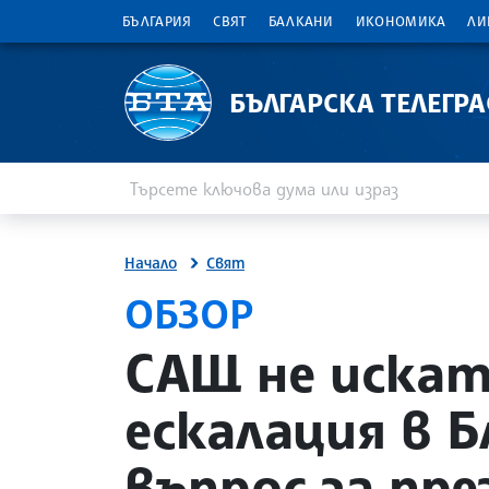
БЪЛГАРИЯ
СВЯТ
БАЛКАНИ
ИКОНОМИКА
ЛИ
БЪЛГАРСКА ТЕЛЕГР
Въведете ключова дума или израз
Търсене
Начало
Свят
ОБЗОР
site.bta
САЩ не искат
ескалация в 
въпрос за пре