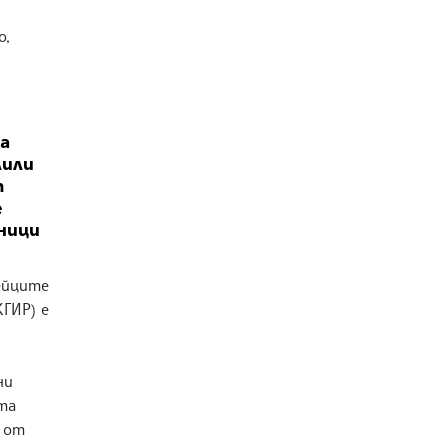
о,
а
лили
т
е
ници
ейците
КГИР) е
ни
та
 от