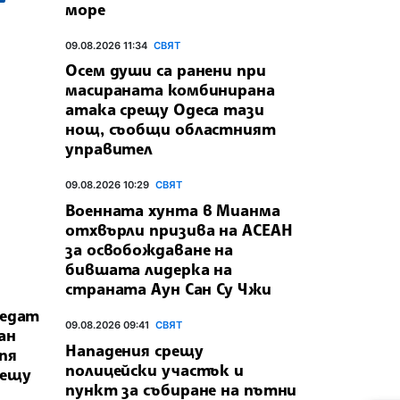
море
09.08.2026 11:34
СВЯТ
Осем души са ранени при
масираната комбинирана
атака срещу Одеса тази
нощ, съобщи областният
управител
09.08.2026 10:29
СВЯТ
Военната хунта в Мианма
отхвърли призива на АСЕАН
за освобождаване на
бившата лидерка на
страната Аун Сан Су Чжи
ведат
09.08.2026 09:41
СВЯТ
ан
Нападения срещу
пя
полицейски участък и
рещу
пункт за събиране на пътни