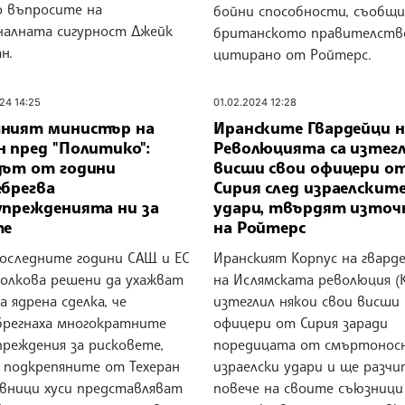
о въпросите на
бойни способности, съобщи
налната сигурност Джейк
британското правителств
н.
цитирано от Ройтерс.
24 14:25
01.02.2024 12:28
ният министър на
Иранските Гвардейци н
 пред "Политико":
Революцията са изтег
дът от години
висши свои офицери о
ебрегва
Сирия след израелскит
упрежденията ни за
удари, твърдят източ
те
на Ройтерс
последните години САЩ и ЕС
Иранският Корпус на гвард
толкова решени да ухажват
на Ислямската революция (
а ядрена сделка, че
изтеглил някои свои висши
брегнаха многократните
офицери от Сирия заради
преждения за рисковете,
поредицата от смъртонос
 подкрепяните от Техеран
израелски удари и ще разчи
вници хуси представляват
повече на своите съюзници