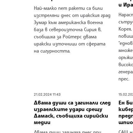
и Ир
Най-малко пет ракети са били
Нарас
изстреляни днес от иракския град
сътру
Зумар към американска военна
Корея,
база в североизточна Сирия в,
повиш
съобщиха за Ройтерс двама
"едно
иракски източници от сферата
множе
на сигурността.
оръжия
висок
генер
прес.
21.02.2024 11:43
15.02.20
Двама души са загинали след
Ен Б
израелските удари срещу
кибе
Дамаск, съобщиха сирийски
пред
медии
шпио
Двама души загинаха днес при
САЩ н