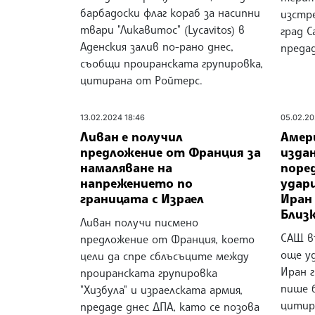
барбадоски флаг кораб за насипни
изстре
твари "Ликавитос" (Lycavitos) в
град С
Аденския залив по-рано днес,
предад
съобщи проиранската групировка,
цитирана от Ройтерс.
13.02.2024 18:46
05.02.20
Ливан е получил
Амер
предложение от Франция за
изда
намаляване на
поре
напрежението по
удар
границата с Израел
Иран
Близ
Ливан получи писмено
САЩ в
предложение от Франция, което
още у
цели да спре сблъсъците между
Иран г
проиранската групировка
пише б
"Хизбула" и израелската армия,
цитир
предаде днес ДПА, като се позова