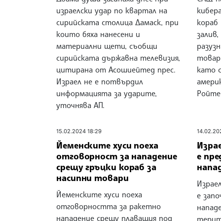
израелски удар по квартал на
кибер
сирийската столица Дамаск, при
кораб 
които бяха нанесени и
залив,
материални щети, съобщи
разуз
сирийската държавна телевизия,
товарн
цитирана от Асошиейтед прес.
като 
Израел не е потвърдил
амери
информацията за ударите,
Ройте
уточнява АП.
15.02.2024 18:29
14.02.20
Йеменските хуси поеха
Израе
отговорност за нападение
е пр
срещу гръцки кораб за
напа
насипни товари
Израел
Йеменските хуси поеха
е запо
отговорността за ракетно
напад
нападение срещу плаващия под
терит