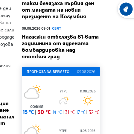
такси белязаха първия ден
е дни
от мандата на новия
ХРОНО
срещу
президент на Колумбия
ва на
09.08.2026 09:01
СВЯТ
е сили
Нагасаки отбелязва 81-вата
редаде
годишнина от ядрената
позова
бомбардировка над
японския град
Белия
ПРОГНОЗА ЗА ВРЕМЕТО
09.08.2026
УТРЕ
11.08.2026
ция
СОФИЯ
ане
15 °C
30 °C
14 °C
31 °C
17 °C
32 °C
сигнал
от
УТРЕ
11.08.2026