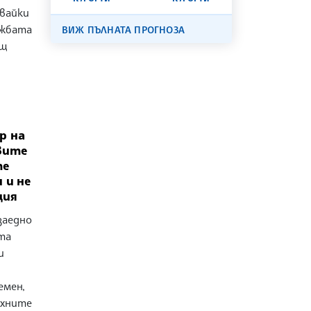
авайки
ужбата
ВИЖ ПЪЛНАТА ПРОГНОЗА
ощ
р на
вите
те
 и не
ция
заедно
та
и
емен,
ехните