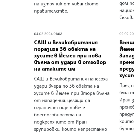
дом п
на източник от ливанското
нацио
правителство.
Сълива
04.02.2024 01:03
02.02.20
САЩ и Великобритания
Външ
поразиха 36 обекта на
Йемен
хусите в Йемен при нова
Запа
вълна от удари в отговор
прен
на атаките им
пред
хуси
САЩ и Великобритания нанесоха
През 
удари вчера по 36 обекта на
бяха 
хусите в Йемен при втора вълна
Иран з
от нападения, целящи да
прене
ограничат още повече
преду
боеспособността на
които
подкрепяните от Иран
бунто
групировки, които непрестанно