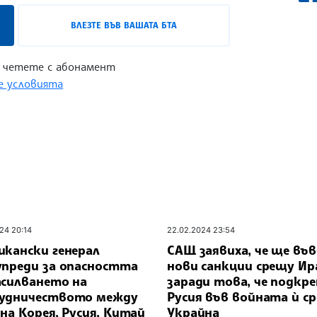
ВЛЕЗТЕ ВЪВ ВАШАТА БТА
 четете с абонамент
 условията
24 20:14
22.02.2024 23:54
икански генерал
САЩ заявиха, че ще въ
упреди за опасността
нови санкции срещу Ир
асилването на
заради това, че подкре
удничеството между
Русия във войната ѝ с
на Корея, Русия, Китай
Украйна