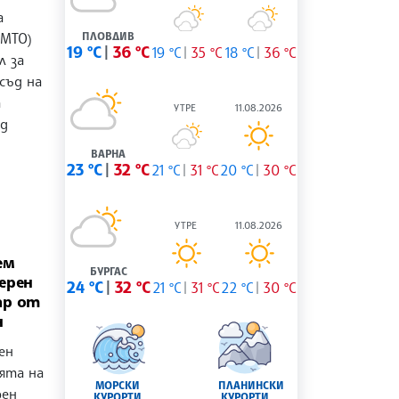
а
KMTO)
ПЛОВДИВ
19 °C
36 °C
19 °C
35 °C
18 °C
36 °C
л за
съд на
т
УТРЕ
11.08.2026
ад
ВАРНА
23 °C
32 °C
21 °C
31 °C
20 °C
30 °C
УТРЕ
11.08.2026
ем
БУРГАС
ерен
24 °C
32 °C
21 °C
31 °C
22 °C
30 °C
ар от
н
ен
ята на
МОРСКИ
ПЛАНИНСКИ
рен
КУРОРТИ
КУРОРТИ