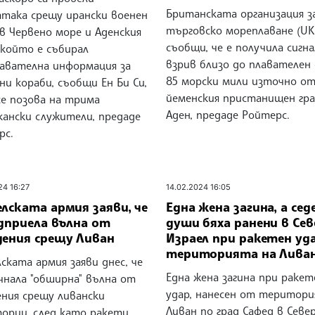
Британската организация з
атака срещу ирански военен
търговско мореплаване (U
в Червено море и Аденския
съобщи, че е получила сигна
 който е събирал
взрив близо до плавателен 
навателна информация за
85 морски мили източно о
и кораби, съобщи Ен Би Си,
йеменския пристанищен гр
се позова на трима
Аден, предаде Ройтерс.
кански служители, предаде
рс.
24 16:27
14.02.2024 16:05
лската армия заяви, че
Една жена загина, а сед
едприела вълна от
души бяха ранени в Сев
дения срещу Ливан
Израел при ракетен уд
територията на Лива
ската армия заяви днес, че
Една жена загина при ракет
чнала "обширна" вълна от
удар, нанесен от територи
ения срещу ливански
Ливан по град Сафед в Севе
ории, след като ракети,