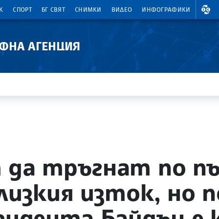
ВАЛ
К
СПОРТ
БГ СВЯТ
СНИМКИ
ВИДЕО
ИНФОГРАФИКИ
АФНА АГЕНЦИЯ
 да тръгнат по пъ
Близкия изток, но
зидента Байдън е к