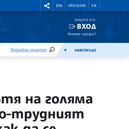
УТНИ КУРСОВЕ
RIGHTMENU.SOCIAL
БТА
ПРЕСКЛУБ
EN
ВАШАТА БТА
ВХОД
Нямате профил?
Подробно търсене
НАВСЯКЪДЕ
ТЪРСЕНЕ
ЕМИСИЯ
тя на голяма
 по-трудният
ак да се