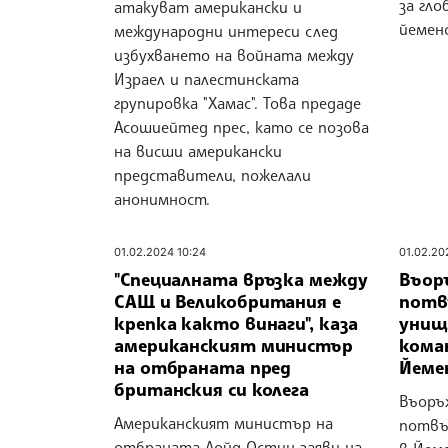
за гло
атакуват американски и
йемен
международни интереси след
избухването на войната между
Израел и палестинската
групировка "Хамас". Това предаде
Асошиейтед прес, като се позова
на висши американски
представители, пожелали
анонимност.
01.02.2024 10:24
01.02.20
"Специалната връзка между
Въор
САЩ и Великобритания е
потвъ
крепка както винаги", каза
унищ
американският министър
кома
на отбраната пред
Йеме
британския си колега
Въоръ
Американският министър на
потвър
отбраната Лойд Остин заяви на