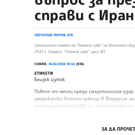
справи с Иран
СВЕТОСЛАВ ТАНЧЕВ, БТА
Сателитна снимка на "Планет лабс" на военната база
2023 г. Снимка: "Планет лабс" чрез АП
СОФИЯ,
14.02.2024 10:42
(БТА)
ЕТИКЕТИ
Близък изток
Повече от месец преди смъртоносния удар 
американски военнослужещи в Йордания, м
опита да успокои САЩ за способността на 
подкрепяните от Иран бойци, съобщава Ро
/ПТА/
ЗА ДА ПРОЧЕТ