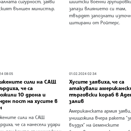
балната сигурност, заяви
шиитски военни групировки
ският външен министър.
запази влиянието си там,
твърдят запознати източн
цитирани от Ройтерс.
24 08:05
01.02.2024 02:34
ъжените сили на САЩ
Хусите заявиха, че са
рдиха, че са
атакували американск
ожили 10 дрона и
търговски кораб в Аде
нден пост на хусите в
залив
н
Американската армия заяви,
жените сили на САЩ
унищожила вчера ракета "з
диха, че са нанесели удари
въздух" на йеменските