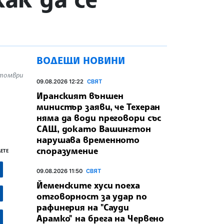
ВОДЕЩИ НОВИНИ
ктомври
09.08.2026 12:22
СВЯТ
Иранският външен
министър заяви, че Техеран
няма да води преговори със
САЩ, докато Вашингтон
нарушава временното
споразумение
ЕТЕ
09.08.2026 11:50
СВЯТ
Йеменските хуси поеха
отговорност за удар по
рафинерия на "Сауди
Арамко" на брега на Червено