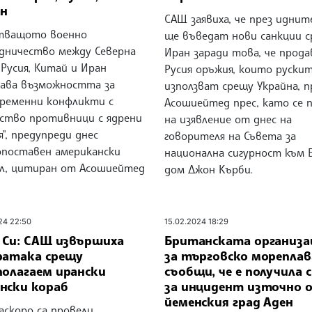
ан
САЩ заявиха, че през иднит
тващото военно
ще въведат нови санкции 
дничество между Северна
Иран заради това, че прода
 Русия, Китай и Иран
Русия оръжия, които рускит
ава възможността за
използват срещу Украйна, п
временни конфликти с
Асошиейтед прес, като се 
ство противници с ядрени
на изявление от днес на
", предупреди днес
говорителя на Съвета за
опоставен американски
национална сигурност към 
ал, цитиран от Асошиейтед
дом Джон Кърби.
24 22:50
15.02.2024 18:29
и Си: САЩ извършиха
Британската организа
ратака срещу
за търговско мореплав
полагаем ирански
съобщи, че е получила 
нски кораб
за инцидент източно 
йеменския град Аден
аскоро са провели