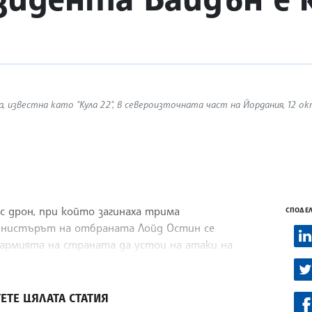
, известна като "Кула 22", в североизточната част на Йордания, 12 о
с дрон, при който загинаха трима
СПОДЕЛ
инистърът на отбраната Лойд Остин се
армията на страната да устои на атаки на
йтерс.
ЕТЕ ЦЯЛАТА СТАТИЯ