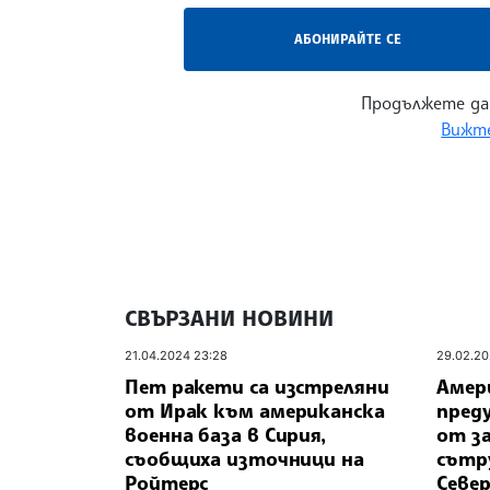
АБОНИРАЙТЕ СЕ
Продължете да
Вижте
СВЪРЗАНИ НОВИНИ
21.04.2024 23:28
29.02.20
Пет ракети са изстреляни
Амер
от Ирак към американска
пред
военна база в Сирия,
от з
съобщиха източници на
сътр
Ройтерс
Север