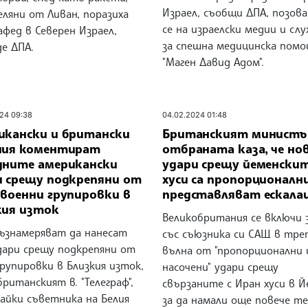
Израел, съобщи ДПА, позов
ляни от Ливан, поразиха
се на израелски медии и сл
афед в Северен Израел,
за спешна медицинска пом
е ДПА.
"Маген Давид Адом".
24 09:38
04.02.2024 01:48
икански и британски
Британският министъ
ния коментират
отбраната каза, че но
дните американски
удари срещу йеменски
и срещу подкрепяни от
хуси са пропорционални
 военни групировки в
представляват ескала
кия изток
Великобритания се включи 
ъзнамеряват да нанесат
със съюзника си САЩ в тре
дари срещу подкрепяни от
вълна от "пропорционални 
рупировки в Близкия изток,
насочени" удари срещу
ританският в. "Телеграф",
свързаните с Иран хуси в Й
айки съветника на Белия
за да намали още повече т