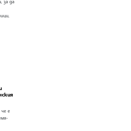
, за да
ици,
и
нския
 че е
емя-