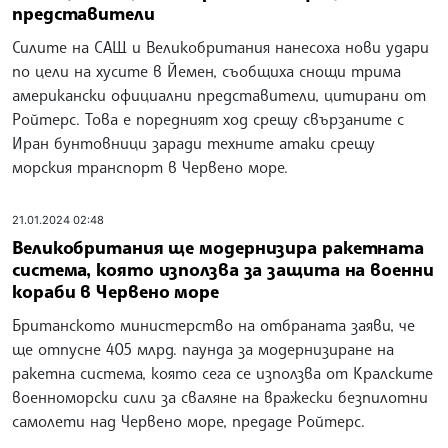
представители
Силите на САЩ и Великобритания нанесоха нови удари
по цели на хусите в Йемен, съобщиха снощи трима
американски официални представители, цитирани от
Ройтерс. Това е поредният ход срещу свързаните с
Иран бунтовници заради техните атаки срещу
морския транспорт в Червено море.
21.01.2024 02:48
Великобритания ще модернизира ракетната
система, която използва за защита на военни
кораби в Червено море
Британското министерство на отбраната заяви, че
ще отпусне 405 млрд. паунда за модернизиране на
ракетна система, която сега се използва от Кралските
военноморски сили за сваляне на вражески безпилотни
самолети над Червено море, предаде Ройтерс.