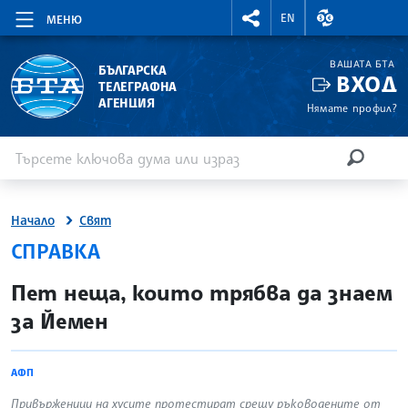
RIGHTMENU.SOCIAL
ВАЛУТНИ КУР
EN
МЕНЮ
ВАШАТА БТА
БЪЛГАРСКА
ВХОД
ТЕЛЕГРАФНА
АГЕНЦИЯ
Нямате профил?
Въведете ключова дума или израз
Търсене
ТЪРСЕН
Начало
Свят
СПРАВКА
site.bta
Пет неща, които трябва да знаем
за Йемен
АФП
Привърженици на хусите протестират срещу ръководените от