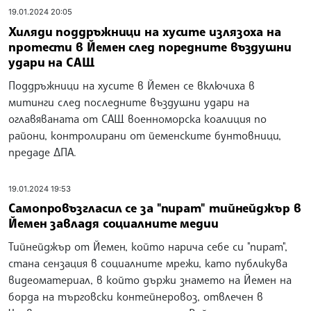
19.01.2024 20:05
Хиляди поддръжници на хусите излязоха на
протести в Йемен след поредните въздушни
удари на САЩ
Поддръжници на хусите в Йемен се включиха в
митинги след последните въздушни удари на
оглавяваната от САЩ военноморска коалиция по
райони, контролирани от йеменските бунтовници,
предаде ДПА.
19.01.2024 19:53
Самопровъзгласил се за "пират" тийнейджър в
Йемен завладя социалните медии
Тийнейджър от Йемен, който нарича себе си "пират",
стана сензация в социалните мрежи, като публикува
видеоматериал, в който държи знамето на Йемен на
борда на търговски контейнеровоз, отвлечен в