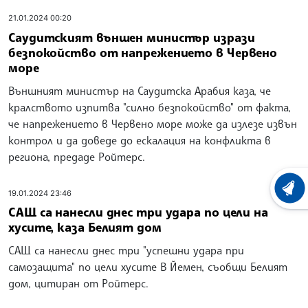
21.01.2024 00:20
Саудитският външен министър изрази
безпокойство от напрежението в Червено
море
Външният министър на Саудитска Арабия каза, че
кралството изпитва "силно безпокойство" от факта,
че напрежението в Червено море може да излезе извън
контрол и да доведе до ескалация на конфликта в
региона, предаде Ройтерс.
ХРОНО
19.01.2024 23:46
САЩ са нанесли днес три удара по цели на
хусите, каза Белият дом
САЩ са нанесли днес три "успешни удара при
самозащита" по цели хусите В Йемен, съобщи Белият
дом, цитиран от Ройтерс.