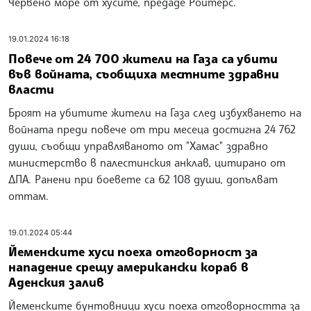
Червено море от хусите, предаде Ройтерс.
19.01.2024 16:18
Повече от 24 700 жители на Газа са убити
във войната, съобщиха местните здравни
власти
Броят на убитите жители на Газа след избухването на
войната преди повече от три месеца достигна 24 762
души, съобщи управляваното от "Хамас" здравно
министерство в палестинския анклав, цитирано от
ДПА. Ранени при боевете са 62 108 души, допълват
оттам.
19.01.2024 05:44
Йеменските хуси поеха отговорност за
нападение срещу американски кораб в
Аденския залив
Йеменските бунтовници хуси поеха отговорността за