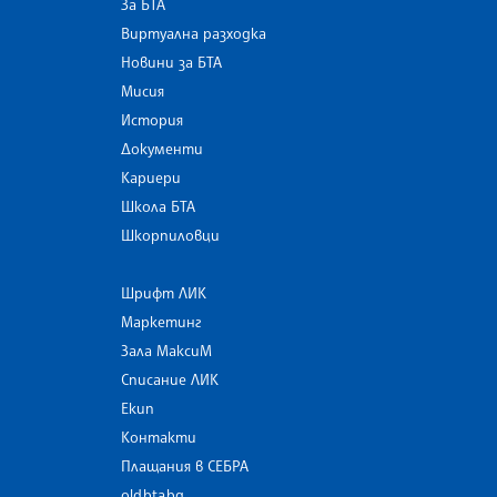
За БТА
Виртуална разходка
Новини за БТА
Мисия
История
Документи
Кариери
Школа БТА
Шкорпиловци
Шрифт ЛИК
Маркетинг
Зала МаксиМ
Списание ЛИК
Екип
Контакти
Плащания в СЕБРА
old.bta.bg