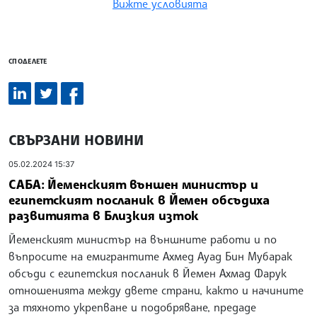
Вижте условията
СПОДЕЛЕТЕ
СВЪРЗАНИ НОВИНИ
05.02.2024 15:37
САБА: Йеменският външен министър и
египетският посланик в Йемен обсъдиха
развитията в Близкия изток
Йеменският министър на външните работи и по
въпросите на емигрантите Ахмед Ауад Бин Мубарак
обсъди с египетския посланик в Йемен Ахмад Фарук
отношенията между двете страни, както и начините
за тяхното укрепване и подобряване, предаде