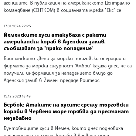
агенциите. В публикация на американското Централно
командване (СЕНТКОМ) в социалната мрежа "Екс" се
17.01.2024 22:25
Йеменските хуси атакуваха с ракети
американски кораб в Аденския залив,
съобщават за "пряко попадение"
Британското звено за морски търговски операции и
фирмата за морска сигурност "Амбри" казаха днес, че са
получили информация за нападението близо до
Аденския залив в Йемен, предаде Ройтерс.
15.12.2023 18:49
Бербок: Атаките на хусите срещу търговски
кораби в Червено море трябва да престанат
незабавно
Бунтовниците хуси в Йемен, които днес подновиха
нападенията си срещу кораби в Червено море,