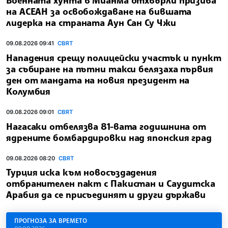
Военната хунта в Мианма отхвърли призива
на АСЕАН за освобождаване на бившата
лидерка на страната Аун Сан Су Чжи
09.08.2026 09:41
СВЯТ
Нападения срещу полицейски участък и пункт
за събиране на пътни такси белязаха първия
ден от мандата на новия президент на
Колумбия
09.08.2026 09:01
СВЯТ
Нагасаки отбелязва 81-вата годишнина от
ядрените бомбардировки над японския град
09.08.2026 08:20
СВЯТ
Турция иска към новосъздадения
отбранителен пакт с Пакистан и Саудитска
Арабия да се присъединят и други държави
ПРОГНОЗА ЗА ВРЕМЕТО