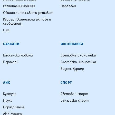
Регионални новини
Паралели
Общинските съвети решават
Куриер (Официални актове и
съобщения)
ЦИК
БАЛКАНИ
ИКОНОМИКА
Балкански новини
Световна икономика
Паралели
Българска икономика
Бизнес Куриер
ЛИК
СПОРТ
Култура
Световен спорт
Наука
Български спорт
Образование
ЛИК Куриер