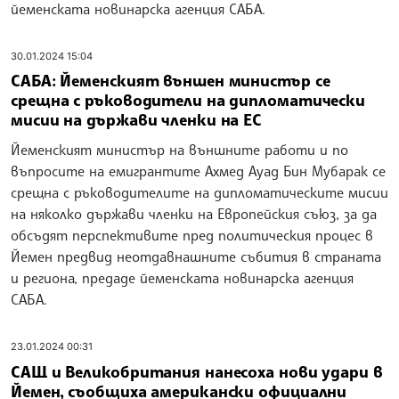
йеменската новинарска агенция САБА.
30.01.2024 15:04
САБА: Йеменският външен министър се
срещна с ръководители на дипломатически
мисии на държави членки на ЕС
Йеменският министър на външните работи и по
въпросите на емигрантите Ахмед Ауад Бин Мубарак се
срещна с ръководителите на дипломатическите мисии
на няколко държави членки на Европейския съюз, за да
обсъдят перспективите пред политическия процес в
Йемен предвид неотдавнашните събития в страната
и региона, предаде йеменската новинарска агенция
САБА.
23.01.2024 00:31
САЩ и Великобритания нанесоха нови удари в
Йемен, съобщиха американски официални