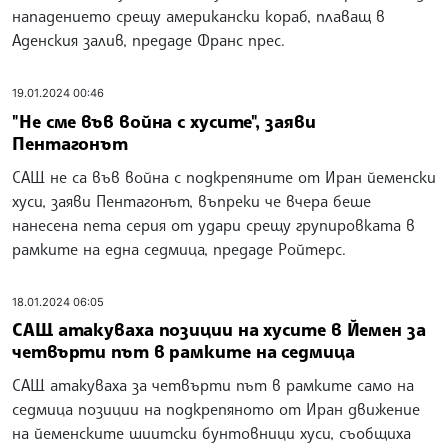
нападението срещу американски кораб, плаващ в
Аденския залив, предаде Франс прес.
19.01.2024 00:46
"Не сме във война с хусите", заяви
Пентагонът
САЩ не са във война с подкрепяните от Иран йеменски
хуси, заяви Пентагонът, въпреки че вчера беше
нанесена пета серия от удари срещу групировката в
рамките на една седмица, предаде Ройтерс.
18.01.2024 06:05
САЩ атакуваха позиции на хусите в Йемен за
четвърти път в рамките на седмица
САЩ атакуваха за четвърти път в рамките само на
седмица позиции на подкрепяното от Иран движение
на йеменските шиитски бунтовници хуси, съобщиха