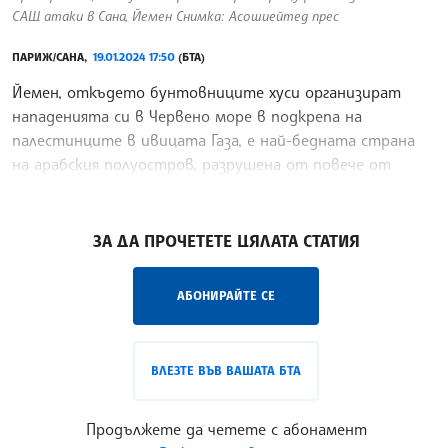
САЩ атаки в Сана, Йемен Снимка: Асошиейтед прес
ПАРИЖ/САНА,
19.01.2024 17:50
(БТА)
Йемен, откъдето бунтовниците хуси организират
нападенията си в Червено море в подкрепа на
палестинците в ивицата Газа, е най-бедната страна
на арабския полуостров, разрушена от повече от
десетилетие на конфликти.
/ГГ/
ЗА ДА ПРОЧЕТЕТЕ ЦЯЛАТА СТАТИЯ
АБОНИРАЙТЕ СЕ
ВЛЕЗТЕ ВЪВ ВАШАТА БТА
Продължете да четете с абонамент