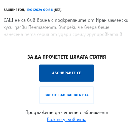
ВАШИНГТОН,
19.01.2024 00:46
(БТА)
САЩ не са във война с подкрепяните от Иран йеменски
хуси, заяви Пентагонът, въпреки че вчера беше
нанесена пета серия от удари срещу групировката в
рамките на една седмица, предаде Ройтерс.
/АГ/
ЗА ДА ПРОЧЕТЕТЕ ЦЯЛАТА СТАТИЯ
АБОНИРАЙТЕ СЕ
ВЛЕЗТЕ ВЪВ ВАШАТА БТА
Продължете да четете с абонамент
Вижте условията