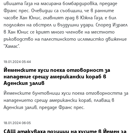
ивицата Газа на масирана бомбардировка, предаде
Франс прес. Очевидци са съобщили, че в ранните
часове Хан Юнис, главният град в Южна Газа, е бил
подложен на обстрел и въздушни удари. Според Израел
в Хан Юнис се крият много членове на местното
ръководство на палестинското ислямистко движение
"Хамас".
19.01.2024 05:44
Йеменските хуси поеха отговорност за
нападение срещу американски кораб в
Аденския залив
Йеменските бунтовници хуси поеха отговорността за
нападението срещу американски кораб, плаващ в
Аденския залив, предаде Франс прес.
18.01.2024 06:05
САЩ атакуваха позиции на хусите в Йемен за