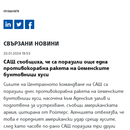
СПОДЕЛЕТЕ
СВЪРЗАНИ НОВИНИ
20.01.2024 19:53
САЩ съобщиха, че са поразили още една
противокорабна ракета на йеменските
бунтовници хуси
Силите на Централното командване на САЩ са
поразили днес противокорабна ракета на йеменските
бунтовници хуси, насочена към Аденския залив и
подготвена за изстрелване, съобщи американската
армия, цитирана от Ройтерс. Агенцията отбелязва, че
това е поредният американски удар срещу хусите,
след като часове по-рано САЩ поразиха три други