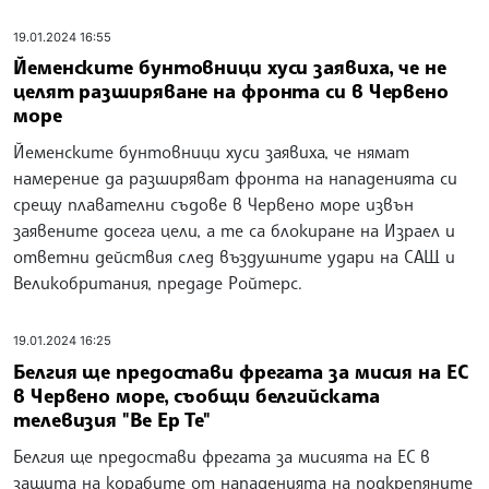
19.01.2024 16:55
Йеменските бунтовници хуси заявиха, че не
целят разширяване на фронта си в Червено
море
Йеменските бунтовници хуси заявиха, че нямат
намерение да разширяват фронта на нападенията си
срещу плавателни съдове в Червено море извън
заявените досега цели, а те са блокиране на Израел и
ответни действия след въздушните удари на САЩ и
Великобритания, предаде Ройтерс.
19.01.2024 16:25
Белгия ще предостави фрегата за мисия на ЕС
в Червено море, съобщи белгийската
телевизия "Ве Ер Те"
Белгия ще предостави фрегата за мисията на ЕС в
защита на корабите от нападенията на подкрепяните