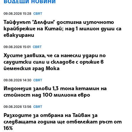
ВОДЕЩИ НОВИНИ
09.08.2026 15:28
СВЯТ
Тайфунът "Делфин" достигна източното
крайбрежие на Китай; над 1 милион души са
евакуирани
09.08.2026 15:01
СВЯТ
Хусите заявиха, че са нанесли удари по
саудитски сили и складове с оръжие в
йеменския град Мока
09.08.2026 14:30
СВЯТ
Индонезия залови 1,3 тона кетамин на
стойност над 100 милиона евро
09.08.2026 13:56
СВЯТ
Разходите за отбрана на Тайван за
следващата година ще отбележат ръст от
16%