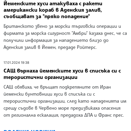
Йеменските хуси атакуваха с ракети
американски кораб в Аденския залив,
съобщават за "пряко попадение"
Британското звено за морски търговски операции и
фирмата за морска сигурност "Амбри" казаха днес, че са
получили информация за нападението близо до
Аденския залив в Йемен, предаде Ройтерс.
17.01.2024 19:38
САЩ върнаха йеменските хуси в списъка си с
терористични организации
САЩ обявиха, че връщат подкрепяните от Иран
йеменски бунтовници хуси в списъка си с
терористични организации, след като нападенията им
срещу съдове в Червено море предизвикаха опасения
от регионална ескалация, предадоха ДПА и Франс прес.