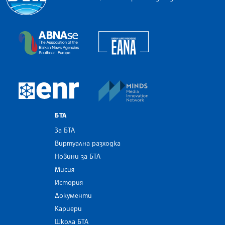
Българска телеграфна агенция
European Alliance of N
The Assocoation of the Balkan News Agencies S
MINDS Media Innovatio
European Newsroom
БТА
За БТА
Виртуална разходка
Новини за БТА
Мисия
История
Документи
Кариери
Школа БТА