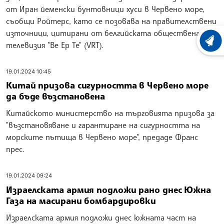
от Иран йеменски бунтовници хуси в Червено море,
съобщи Ройтерс, като се позовава на правителствени
източници, цитирани от белгийската обществена
ХРОНО
телевизия "Ве Ер Те" (VRT).
19.01.2024 10:45
Китай призова сигурността в Червено море
да бъде възстановена
Китайското министерство на търговията призова за
"възстановяване и гарантиране на сигурността на
морските пътища в Червено море", предаде Франс
прес.
19.01.2024 09:24
Израелската армия подложи рано днес Южна
Газа на масирани бомбардировки
Израелската армия подложи днес южната част на