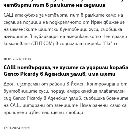
четвърти път в рамките на седмица
САЩ атакуваха за четвърти път в рамките само на
седмица позиции на подкрепяното от Иран движение
на йеменските шиитски бунтовници хуси, съобщиха
агенциите. В публикация на американското Централно
командване (СЕНТКОМ) в социалната мрежа "Екс" се
18.01.2024 03:06
САЩ потвърдиха, че хусите са ударили кораба
Genco Picardy в Аденския залив, има щети
Дрон, изстрелян от райони в Йемен, контролирани от
бунтовниците хуси, порази американския плавателен
съд Genco Picardy в Аденския залив, съобщиха военните
на САЩ, цитирани от агенциите. Няма ранени, само са
причинени известни щети, съобщи
17.01.2024 22:25