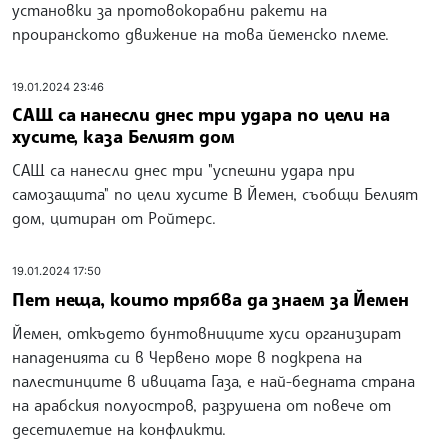
установки за протовокорабни ракети на
проиранското движение на това йеменско племе.
19.01.2024 23:46
САЩ са нанесли днес три удара по цели на
хусите, каза Белият дом
САЩ са нанесли днес три "успешни удара при
самозащита" по цели хусите В Йемен, съобщи Белият
дом, цитиран от Ройтерс.
19.01.2024 17:50
Пет неща, които трябва да знаем за Йемен
Йемен, откъдето бунтовниците хуси организират
нападенията си в Червено море в подкрепа на
палестинците в ивицата Газа, е най-бедната страна
на арабския полуостров, разрушена от повече от
десетилетие на конфликти.