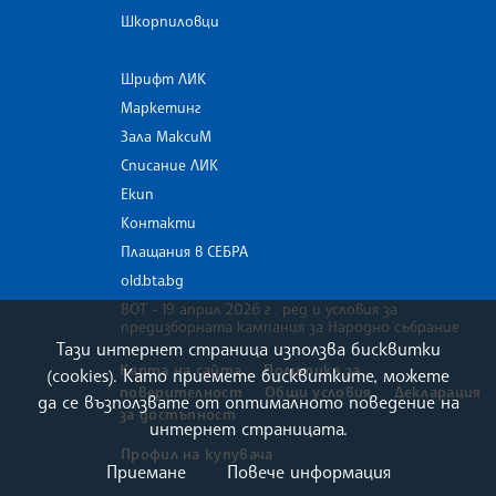
Шкорпиловци
Шрифт ЛИК
Маркетинг
Зала МаксиМ
Списание ЛИК
Екип
Контакти
Плащания в СЕБРА
old.bta.bg
ВОТ - 19 април 2026 г . ред и условия за
предизборната кампания за Народно събрание
Тази интернет страница използва бисквитки
Карта на сайта
Политика за
(cookies). Като приемете бисквитките, можете
поверителност
Общи условия
Декларация
да се възползвате от оптималното поведение на
за достъпност
интернет страницата.
Профил на купувача
Приемане
Повече информация