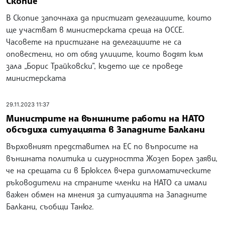
Скопие
В Скопие започнаха да пристигат делегациите, които
ще участват в министерската среща на ОССЕ.
Часовете на пристигане на делегациите не са
оповестени, но от обяд улиците, които водят към
зала „Борис Трайковски”, където ще се проведе
министерската
29.11.2023 11:37
Министрите на външните работи на НАТО
обсъдиха ситуацията в Западните Балкани
Върховният представител на ЕС по въпросите на
външната политика и сигурността Жозеп Борел заяви,
че на срещата си в Брюксел вчера дипломатическите
ръководители на страните членки на НАТО са имали
важен обмен на мнения за ситуацията на Западните
Балкани, съобщи Танюг.