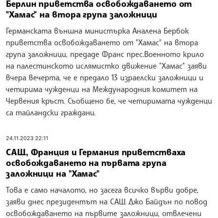
Берлин приветства освобождаването от
"Хамас" на втора група заложници
Германската външна министърка Аналена Бербок
приветства освобождаването от "Хамас" на втора
група заложници, предаде Франс прес.Военното крило
на палестинското ислямистко движение "Хамас" заяви
вчера вечерта, че е предало 13 израелски заложници и
четирима чужденци на Международния комитет на
Червения кръст. Съобщено бе, че четиримата чужденци
са тайландски граждани.
24.11.2023 22:11
САЩ, Франция и Германия приветстваха
освобождаването на първата група
заложници на "Хамас"
Това е само началото, но засега всичко върви добре,
заяви днес президентът на САЩ Джо Байдън по повод
освобождаването на първите заложници, отвлечени