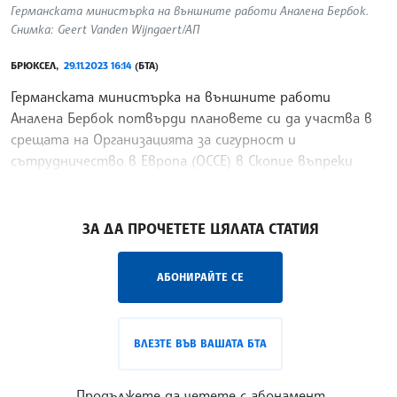
Германската министърка на външните работи Аналена Бербок.
Снимка: Geert Vanden Wijngaert/АП
БРЮКСЕЛ,
29.11.2023 16:14
(БТА)
Германската министърка на външните работи
Аналена Бербок потвърди плановете си да участва в
срещата на Организацията за сигурност и
сътрудничество в Европа (ОССЕ) в Скопие въпреки
присъствието на Русия, предаде ДПА.
/ДИ/
ЗА ДА ПРОЧЕТЕТЕ ЦЯЛАТА СТАТИЯ
АБОНИРАЙТЕ СЕ
ВЛЕЗТЕ ВЪВ ВАШАТА БТА
Продължете да четете с абонамент