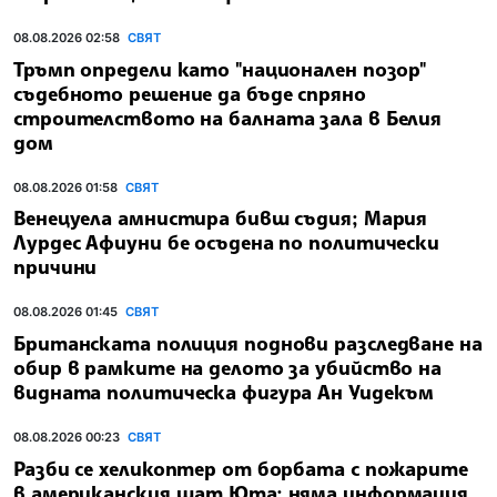
08.08.2026 02:58
СВЯТ
Тръмп определи като "национален позор"
съдебното решение да бъде спряно
строителството на балната зала в Белия
дом
08.08.2026 01:58
СВЯТ
Венецуела амнистира бивш съдия; Мария
Лурдес Афиуни бе осъдена по политически
причини
08.08.2026 01:45
СВЯТ
Британската полиция поднови разследване на
обир в рамките на делото за убийство на
видната политическа фигура Ан Уидекъм
08.08.2026 00:23
СВЯТ
Разби се хеликоптер от борбата с пожарите
в американския щат Юта; няма информация