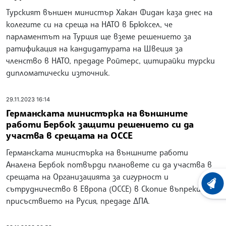
Турският външен министър Хакан Фидан каза днес на
колегите си на среща на НАТО в Брюксел, че
парламентът на Турция ще вземе решението за
ратификация на кандидатурата на Швеция за
членство в НАТО, предаде Ройтерс, цитирайки турски
дипломатически източник.
29.11.2023 16:14
Германската министърка на външните
работи Бербок защити решението си да
участва в срещата на ОССЕ
Германската министърка на външните работи
Аналена Бербок потвърди плановете си да участва в
срещата на Организацията за сигурност и
ХРОНО
сътрудничество в Европа (ОССЕ) в Скопие въпреки
присъствието на Русия, предаде ДПА.