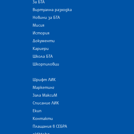
За БТА
Виртуална разходка
Новини за БТА
Мисия
История
Документи
Кариери
Школа БТА
Шкорпиловци
Шрифт ЛИК
Маркетинг
Зала МаксиМ
Списание ЛИК
Екип
Контакти
Плащания в СЕБРА
old.bta.bg