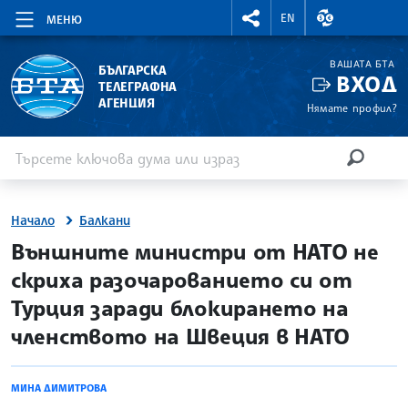
RIGHTMENU.SOCIAL
ВАЛУТНИ КУР
EN
МЕНЮ
ВАШАТА БТА
БЪЛГАРСКА
ВХОД
ТЕЛЕГРАФНА
АГЕНЦИЯ
Нямате профил?
Въведете ключова дума или израз
Търсене
ТЪРСЕН
Начало
Балкани
site.bta
Външните министри от НАТО не
скриха разочарованието си от
Турция заради блокирането на
членството на Швеция в НАТО
МИНА ДИМИТРОВА