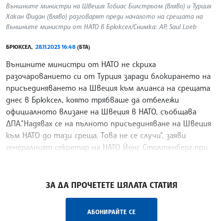
Външните министри на Швеция Тобиас Билстрьом (вляво) и Турция
Хакан Фидан (вляво) разговарят преди началото на срещата на
външните министри от НАТО в Брюксел/Снимка: AP, Saul Loeb
БРЮКСЕЛ,
28.11.2023 16:48
(БТА)
Външните министри от НАТО не скриха
разочарованието си от Турция заради блокирането на
присъединяването на Швеция към алианса на срещата
днес в Брюксел, която трябваше да отбележи
официалното влизане на Швеция в НАТО, съобщава
ДПА."Надявах се на пълното присъединяване на Швеция
към НАТО до тази среща. Това не се случи", заяви
генералният секретар на НАТО Йенс Столтенберг при
пристигането си на двудневната среща в Брюксел.
/РА/
ЗА ДА ПРОЧЕТЕТЕ ЦЯЛАТА СТАТИЯ
АБОНИРАЙТЕ СЕ