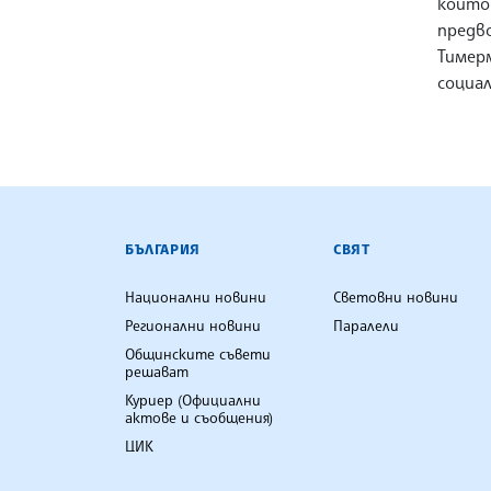
които
предв
Тимер
социа
БЪЛГАРСКА ТЕЛЕГРАФНА АГ
БЪЛГАРИЯ
СВЯТ
Национални новини
Световни новини
Регионални новини
Паралели
Общинските съвети
решават
Куриер (Официални
актове и съобщения)
ЦИК