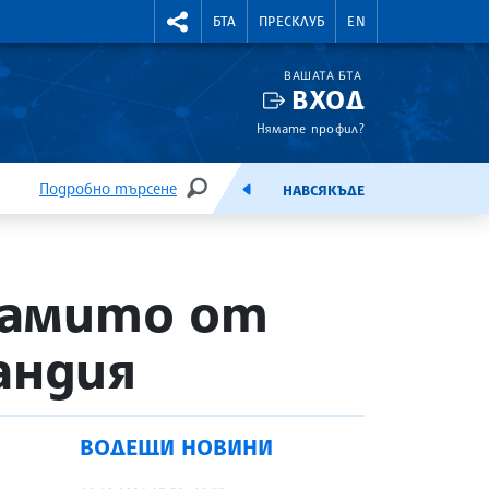
УТНИ КУРСОВЕ
RIGHTMENU.SOCIAL
БТА
ПРЕСКЛУБ
EN
ВАШАТА БТА
ВХОД
Нямате профил?
Подробно търсене
НАВСЯКЪДЕ
ТЪРСЕНЕ
ЕМИСИЯ
унамито от
андия
ВОДЕЩИ НОВИНИ