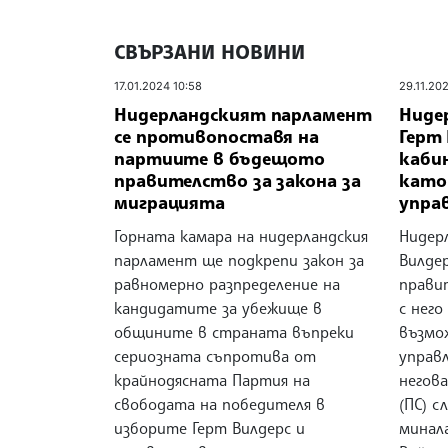
СВЪРЗАНИ НОВИНИ
17.01.2024 10:58
29.11.20
Нидерландският парламент
Ниде
се противопоставя на
Герт 
партиите в бъдещото
каби
правителство за закона за
като
миграцията
упра
Горната камара на нидерландския
Нидер
парламент ще подкрепи закон за
Вилдер
равномерно разпределение на
прави
кандидатите за убежище в
с него
общините в страната въпреки
възмо
сериозната съпротива от
управ
крайнодясната Партия на
негов
свободата на победителя в
(ПС) с
изборите Герт Вилдерс и
минал