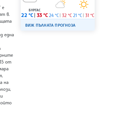
 е
БУРГАС
ят в.
22 °C
33 °C
24 °C
32 °C
21 °C
31 °C
ащата
ВИЖ ПЪЛНАТА ПРОГНОЗА
ед една
а
арните
 35 от
мара
т,
а на
лози,
ки
който