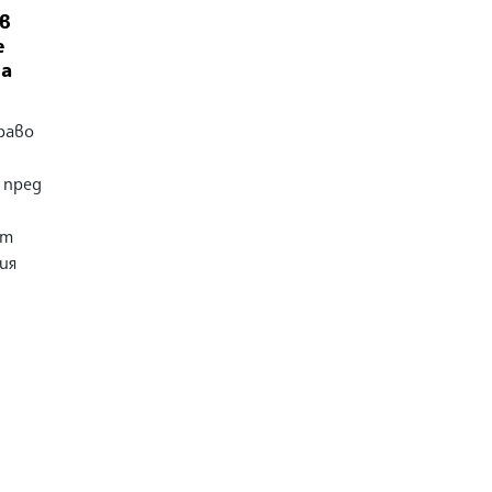
в
е
на
раво
 пред
ат
ия
,