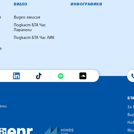
ВИДЕО
ИНФОГРАФИКИ
я
Видео емисия
Подкаст БТА Час
Паралели
Подкаст БТА Час ЛИК
а
БТ
ени.
За 
Вир
Нов
an Alliance of News Agencies
MINDS Media Innovation Netwo
 News Agencies Southeast Europe
Ми
European Newsroom