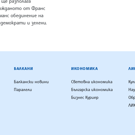
 ще разполага
ожданото от Франс
манс обединение на
лдемократи и зелени.
ЕНЦИЯ
БАЛКАНИ
ИКОНОМИКА
ЛИ
Балкански новини
Световна икономика
Ку
Паралели
Българска икономика
Нау
Бизнес Куриер
Об
ЛИК