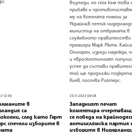
рс.
възгледи, но сега към това 
прибавя и противопоставя
му на военната помощ за
Украйна.В петък нидерланд
министър на отбраната в
служебното правителство
премиера Марк Рюте, Кайса
Олонгрен, изрази надежда, ч
и евроскептичният попули
успее да състави правител
той ще продължи подкрепа
Киев, посочва Ройтерс.
23 12:56
23.11.2023 09:08
лманите в
Западният печат
рландия са
коментира очертава
окоени, след като Герт
се победа на крайнодяс
рс спечели изборите в
антиислямска партия 
ната
изборите в Нидерланд