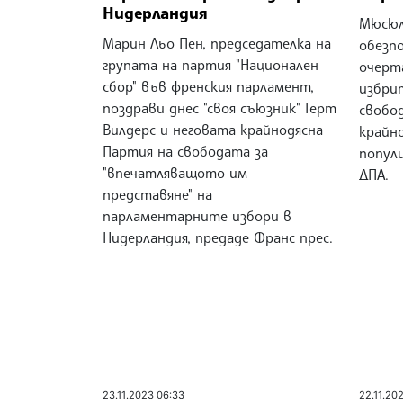
Нидерландия
Мюсюл
Марин Льо Пен, председателка на
обезп
групата на партия "Национален
очерт
сбор" във френския парламент,
избри
поздрави днес "своя съюзник" Герт
свобо
Вилдерс и неговата крайнодясна
крайн
Партия на свободата за
попули
"впечатляващото им
ДПА.
представяне" на
парламентарните избори в
Нидерландия, предаде Франс прес.
23.11.2023 06:33
22.11.20