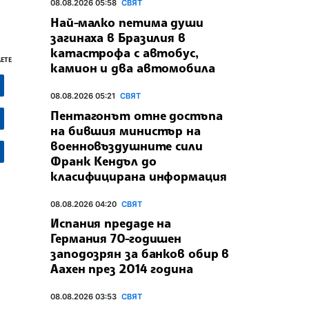
08.08.2026 05:58
СВЯТ
Най-малко петима души
загинаха в Бразилия в
катастрофа с автобус,
ЕТЕ
камион и два автомобила
08.08.2026 05:21
СВЯТ
Пентагонът отне достъпа
на бившия министър на
военновъздушните сили
Франк Кендъл до
класифицирана информация
08.08.2026 04:20
СВЯТ
Испания предаде на
Германия 70-годишен
заподозрян за банков обир в
Аахен през 2014 година
08.08.2026 03:53
СВЯТ