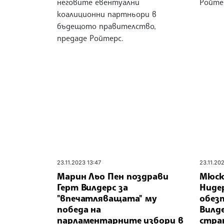
неговите евентуални
Ройте
коалиционни партньори в
бъдещото правителство,
предаде Ройтерс.
23.11.2023 13:47
23.11.20
Марин Льо Пен поздрави
Мюсю
Герт Вилдерс за
Ниде
"впечатляващата" му
обезп
победа на
Вилде
парламентарните избори в
стра