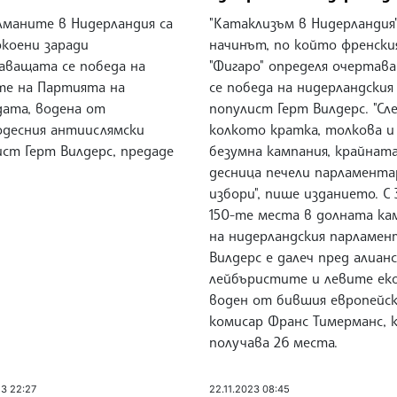
маните в Нидерландия са
"Катаклизъм в Нидерландия"
окоени заради
начинът, по който френски
аващата се победа на
"Фигаро" определя очертав
те на Партията на
се победа на нидерландския
дата, водена от
популист Герт Вилдерс. "Сл
одесния антиислямски
колкото кратка, толкова и
ст Герт Вилдерс, предаде
безумна кампания, крайнат
десница печели парламент
избори", пише изданието. С
150-те места в долната ка
на нидерландския парламен
Вилдерс е далеч пред алианс
лейбъристите и левите еко
воден от бившия европейс
комисар Франс Тимерманс, 
получава 26 места.
23 22:27
22.11.2023 08:45