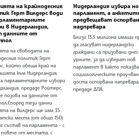
ията на крайнодесния
Нидерландия избира но
тик Герт Вилдерс води
парламент, а анкетит
арламентарните
предвещават оспорва
и в Нидерландия,
надпревара
т данните от
Близо 13,3 милиона имащи п
тпол
да гласуват нидерландски
ята на свободата на
граждани са призовани днес
одесния политик Герт
урните, за да изберат нов
рс, който обеща край на
парламент в както показв
ацията към Нидерландия,
социологическите проучван
на парламентарните избори
доста оспорвана напревара
рландия, предаде Ройтерс,
предаде ДПА.
се позова на данните от
пол.Според тези данни
ята на Вилдерс ще има 35
атски места (от общо 150)
я състав на парламента - с
 повече от местата, с