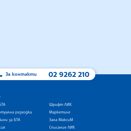
02 9262 210
За контакти
А
БТА
Шрифт ЛИК
туална разходка
Маркетинг
ини за БТА
Зала МаксиМ
rk
сия
Списание ЛИК