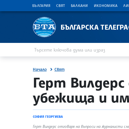
БЪЛГАРИЯ
СВЯТ
БАЛКАНИ
ИКОНОМИКА
ЛИ
БЪЛГАРСКА ТЕЛЕГР
Въведете ключова дума или израз
Търсене
Начало
Свят
site.bta
Герт Вилдерс
убежища и им
СОФИЯ ГЕОРГИЕВА
Герт Вилдерс отговаря на въпроси на журналисти с