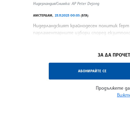
Нидерландия/Снимка: AP Peter Dejong
АМСТЕРДАМ,
23.11.2023 00:05
(БТА)
Нидерландският крайнодесен политик Герт 
парламентарните избори според екзитполо
убежища и имиграция“ и да върне страната
/СГ/
ЗА ДА ПРОЧЕТ
АБОНИРАЙТЕ СЕ
Продължете да
Вижте