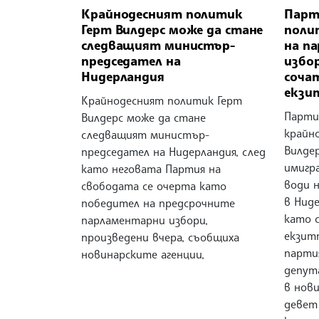
Крайнодесният политик
Парт
Герт Вилдерс може да стане
поли
следващият министър-
на п
председател на
избор
Нидерландия
соча
екзи
Крайнодесният политик Герт
Парти
Вилдерс може да стане
крайн
следващият министър-
Вилде
председател на Нидерландия, след
имигр
като неговата Партия на
води 
свободата се очерта като
в Ниде
победител на предсрочните
като 
парламентарни избори,
екзит
произведени вчера, съобщиха
парти
новинарските агенции,
депут
в нови
девет