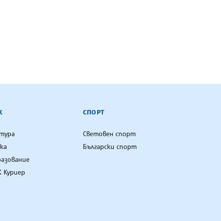
К
СПОРТ
лтура
Световен спорт
ка
Български спорт
разование
 Куриер