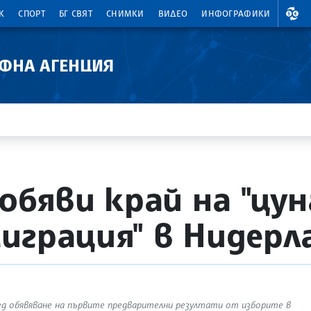
ВАЛ
К
СПОРТ
БГ СВЯТ
СНИМКИ
ВИДЕО
ИНФОГРАФИКИ
АФНА АГЕНЦИЯ
 обяви край на "ц
играция" в Нидерл
лед обявяване на първите предварителни резултати от изборите в