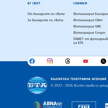
БГ СВЯТ
СНИМКИ
От българите по света
Фотогалерия Българи
За българите по света
Фотогалерия Свят
Фотогалерия ЛИК
Фотогалерия Спорт
ПАМЕТ от фотоархив
на БТА
БЪЛГАРСКА ТЕЛЕГРАФНА АГЕНЦИЯ
© 2022 - 2026, Всички права са запаз
Българска телеграфна агенция
Europe
The Assocoation of the Balkan