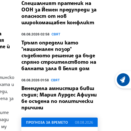
Специалният пратеник на
ООН за Йемен предупреди за
опасност от нов
широкомащабен конфликт
а
08.08.2026 02:58
СВЯТ
ия
Тръмп определи като
те ѝ
"национален позор"
съдебното решение да бъде
спряно строителството на
балната зала в Белия дом
тинско
08.08.2026 01:58
СВЯТ
ХРОНО
ката и
Венецуела амнистира бивш
еди,
съдия; Мария Лурдес Афиуни
епа за
бе осъдена по политически
причини
ците
ради
ПРОГНОЗА ЗА ВРЕМЕТО
08.08.2026
 му