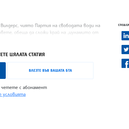
Вилдерс, чиято Партия на свободата води на
СПОДЕЛ
вете, обеща да сложи край на „цунамито от
 на нидерландците, предаде агенция
ЕТЕ ЦЯЛАТА СТАТИЯ
ВЛЕЗТЕ ВЪВ ВАШАТА БТА
 четете с абонамент
 условията