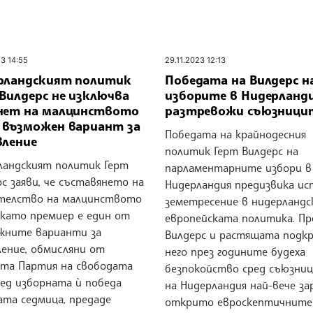
23 14:55
29.11.2023 12:13
рландският политик
Победата на Вилдерс н
Вилдерс не изключва
изборите в Нидерланд
нет на малцинството
разтревожи съюзници
 възможен вариант за
Победата на крайнодесния
вление
политик Герт Вилдерс на
ландският политик Герт
парламентарните избори в
с заяви, че съставянето на
Нидерландия предизвика ис
телство на малцинството
земетресение в нидерландс
 като премиер е един от
европейската политика. Пр
жните варианти за
Вилдерс и растящата подкр
ление, обмисляни от
него през годините будеха
ата Партия на свободата
безпокойство сред съюзни
лед изборната ѝ победа
на Нидерландия най-вече за
ата седмица, предаде
открито евроскептичните