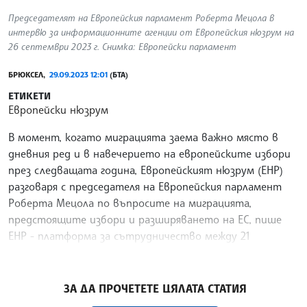
Председателят на Европейския парламент Роберта Мецола в
интервю за информационните агенции от Европейския нюзрум на
26 септември 2023 г. Снимка: Европейски парламент
БРЮКСЕЛ,
29.09.2023 12:01
(БТА)
ЕТИКЕТИ
Европейски нюзрум
В момент, когато миграцията заема важно място в
дневния ред и в навечерието на европейските избори
през следващата година, Европейският нюзрум (ЕНР)
разговаря с председателя на Европейския парламент
Роберта Мецола по въпросите на миграцията,
предстоящите избори и разширяването на ЕС, пише
ЕНР - платформа за сътрудничество между 21
европейски новинарски агенции, сред които е и БТА.
/ГГ/
ЗА ДА ПРОЧЕТЕТЕ ЦЯЛАТА СТАТИЯ