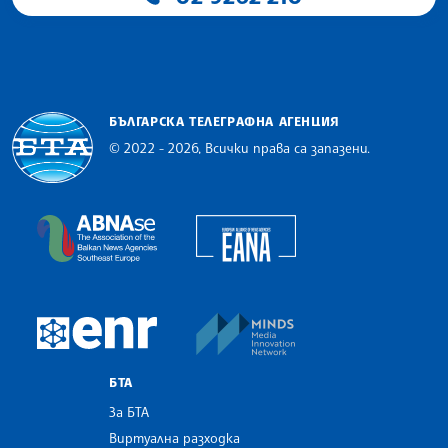
БЪЛГАРСКА ТЕЛЕГРАФНА АГЕНЦИЯ
© 2022 - 2026, Всички права са запазени.
Българска телеграфна агенция
European Alliance of N
The Assocoation of the Balkan News Agencies S
MINDS Media Innovatio
European Newsroom
БТА
За БТА
Виртуална разходка