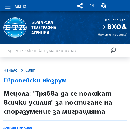
RIGHTMENU.SOCIAL
ВАЛУТНИ КУР
EN
МЕНЮ
ВАШАТА БТА
БЪЛГАРСКА
ВХОД
ТЕЛЕГРАФНА
АГЕНЦИЯ
Нямате профил?
Въведете ключова дума или израз
Търсене
ТЪРСЕН
Начало
Свят
Европейски нюзрум
site.bta
Мецола: "Трябва да се положат
всички усилия" за постигане на
споразумение за миграцията
АНЕЛИЯ ПЕНКОВА