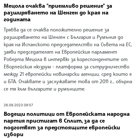
Мецола очаква "приемливо решение" за
разширяването на Шенген до края на
годината
Трябва да се очаква положително решение за
разширяването на Шенген с България и Румъния до
края на Испанското председателство на Съвета на ЕС,
заяви председателят на Европейския парламент
Роберта Мецола в интервю за кореспондентите от
Еворпейския нюзрум - платформа за сътрудничество
между 21 европейски новинарски агенции, сред които е
и БТА. Очаквате и заслужавате това от 2011 г., обърна
се тя към българите и румънците.
26.09.2023 09:57
Водещи политици от Европейската народна
партия пристигат в Сплит, за да се
подготвят за предстоящите европейски
избори