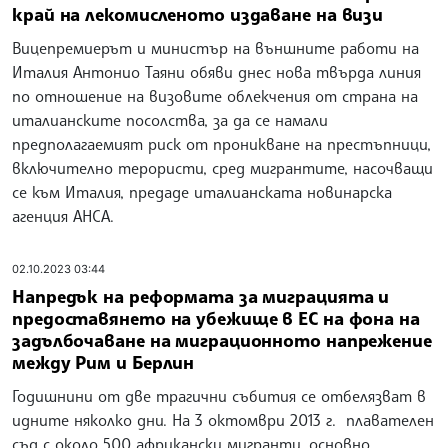
край на лекомисленото издаване на визи
Вицепремиерът и министър на външните работи на
Италия Антонио Таяни обяви днес нова твърда линия
по отношение на визовите облекчения от страна на
италианските посолства, за да се намали
предполагаемият риск от проникване на престъпници,
включително терористи, сред мигрантите, насочващи
се към Италия, предаде италианската новинарска
агенция АНСА.
02.10.2023 03:44
Напредък на реформата за миграцията и
предоставянето на убежище в ЕС на фона на
задълбочаване на миграционното напрежение
между Рим и Берлин
Годишнини от две трагични събития се отбелязват в
идните няколко дни. На 3 октомври 2013 г. плавателен
съд с около 500 африкански мигранти, основно