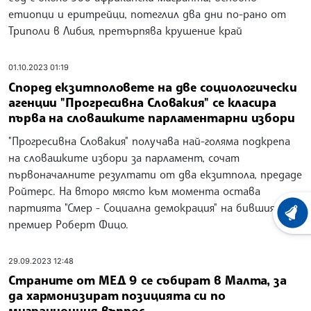
етиопци и еритрейци, потеглил два дни по-рано от
Триполи в Либия, претърпява крушение край
01.10.2023 01:19
Според екзитполовете на две социологически
агенции "Прогресивна Словакия" се класира
първа на словашките парламентарни избори
"Прогресивна Словакия" получава най-голяма подкрепа
на словашките избори за парламент, сочат
първоначалните резултати от два екзитпола, предаде
Ройтерс. На второ място към момента остава
партията "Смер - Социална демокрация" на бившия
ХРОНО
премиер Роберт Фицо.
29.09.2023 12:48
Страните от МЕД 9 се събират в Малта, за
да хармонизират позицията си по
миграционния въпрос