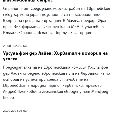
Страните от Средиземноморския район на Европейския
съюз хармонизират позициите си по миграционния
въпрос на среща на върха днес в Малта, предаде Франс
прес. Във формата, известен като МЕД 9, участват
Италия, Франция, Испания, Португалия, Гърция,
28.09.2023 12:54
Урсула фон дер Лайен: Хърватия е история на
успеха
Председателката на Европейската комисия Урсула фон
дер Лайен определи европейския път на Хърватия като
история на успеха при среща с членовете на
Европейската народна партия хърватския премиер
Андрей Пленкович и германския евродепутат Манфред
Вебер
27.09.2023 06:03