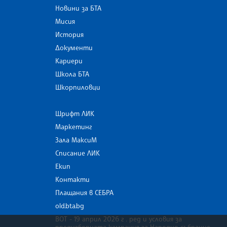
Новини за БТА
Мисия
История
Документи
Кариери
Школа БТА
Шкорпиловци
Шрифт ЛИК
Маркетинг
Зала МаксиМ
Списание ЛИК
Екип
Контакти
Плащания в СЕБРА
old.bta.bg
ВОТ - 19 април 2026 г . ред и условия за
предизборната кампания за Народно събрание