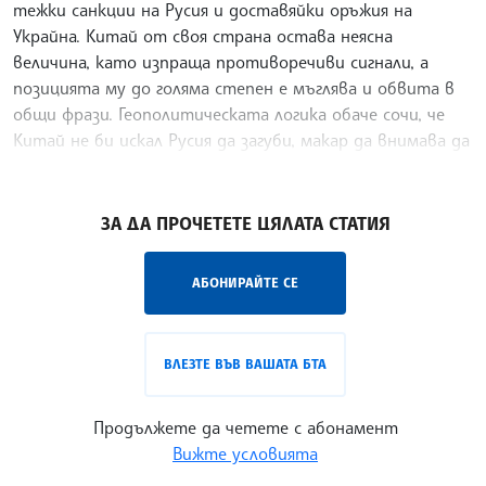
тежки санкции на Русия и доставяйки оръжия на
Украйна. Китай от своя страна остава неясна
величина, като изпраща противоречиви сигнали, а
позицията му до голяма степен е мъглява и обвита в
общи фрази. Геополитическата логика обаче сочи, че
Китай не би искал Русия да загуби, макар да внимава да
не навреди на своя имидж и икономика.
/ПТА/
ЗА ДА ПРОЧЕТЕТЕ ЦЯЛАТА СТАТИЯ
АБОНИРАЙТЕ СЕ
ВЛЕЗТЕ ВЪВ ВАШАТА БТА
Продължете да четете с абонамент
Вижте условията