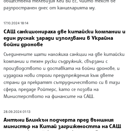
обществена телевизия Кей Би Ес, чийто текст бе
разпространен днес от канцеларията му.
17.10.2024 18:14
САЩ санкционираха две китайски компании и
един руснак заради използвани в Украйна
бойни дронове
Съединените щати наложиха санкции на две китайски
компании и техен руски съдружник, свързани с
производството и доставката на бойни дронове, и
издадоха нови строги предупреждения към двете
страни да прекратят сътрудничеството си в тази
сфера, предаде Ройтерс, като се позова на
Министерството на финансите на САЩ.
28.09.2024 01:13
Антъни Блинкън подчерта пред външния
министър на Китай загрижеността на САЩ