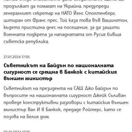
продължат да помагат на Украйна, предупреди
генералният секретар на НАТО Йенс Столтенберг,
цитиран от Франс прес. Той каза това във Вашингтон,
където пристигна днес на посещение, за да защити
военната подкрепа за нападнатата от Русия бивша
съветска република.
27.01.2024 17:05
Съветникът на Байдън по националната
сигурност се срещна в Банкок с китайския
външен министър
Съветникът на президента на САЩ Джо Байдън по
въпросите на националната сигурност Джейк Съливан
проведе конструктивни разговори с китайския външен
министър Ван И в Банкок, предаде Ройтерс, като се
позова на Белия дом.
02.01.2024 17:19