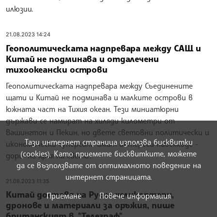
илюзии.
21.08.2023 14:24
Геополитическата надпревара между САЩ и
Китай не подминава и отдалечени
тихоокеански острови
Геополитическата надпревара между Съединените
щати и Китай не подминава и малките острови в
южната част на Тихия океан. Тези миниатюрни
държави се намират на хиляди километри от
Вашингтон и Пекин, но двете световни политически и
Тази интернет страница използва бисквитки
икономически суперсили имат интереси навсякъде -
(cookies). Като приемете бисквитките, можете
дори "на края на света".
да се възползвате от оптималното поведение на
интернет страницата.
21.08.2023 11:35
Китай доставя на Русия хеликоптери,
Приемане
Повече информация
дронове и материали за оръжия, пише
британският в. "Телеграф"