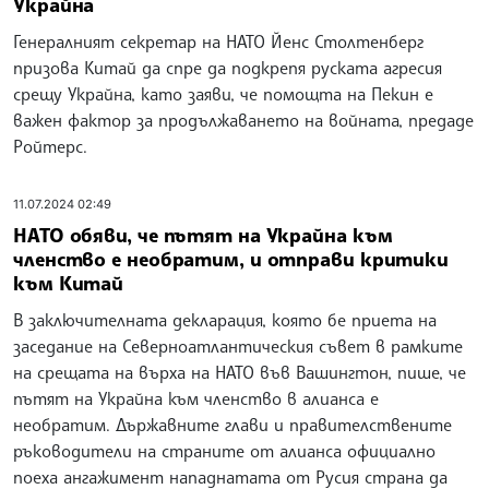
Украйна
Генералният секретар на НАТО Йенс Столтенберг
призова Китай да спре да подкрепя руската агресия
срещу Украйна, като заяви, че помощта на Пекин е
важен фактор за продължаването на войната, предаде
Ройтерс.
11.07.2024 02:49
НАТО обяви, че пътят на Украйна към
членство е необратим, и отправи критики
към Китай
В заключителната декларация, която бе приета на
заседание на Северноатлантическия съвет в рамките
на срещата на върха на НАТО във Вашингтон, пише, че
пътят на Украйна към членство в алианса е
необратим. Държавните глави и правителствените
ръководители на страните от алианса официално
поеха ангажимент нападнатата от Русия страна да