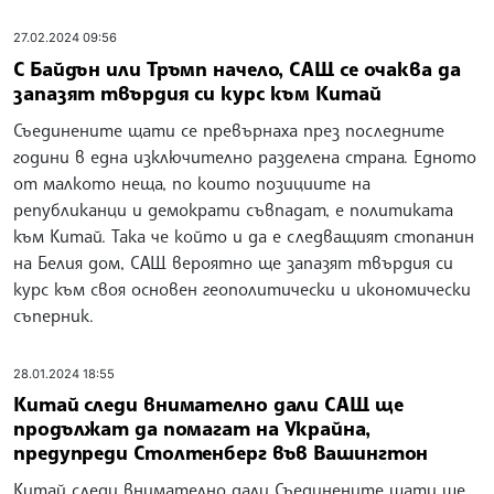
27.02.2024 09:56
С Байдън или Тръмп начело, САЩ се очаква да
запазят твърдия си курс към Китай
Съединените щати се превърнаха през последните
години в една изключително разделена страна. Едното
от малкото неща, по които позициите на
републиканци и демократи съвпадат, е политиката
към Китай. Така че който и да е следващият стопанин
на Белия дом, САЩ вероятно ще запазят твърдия си
курс към своя основен геополитически и икономически
съперник.
28.01.2024 18:55
Китай следи внимателно дали САЩ ще
продължат да помагат на Украйна,
предупреди Столтенберг във Вашингтон
Китай следи внимателно дали Съединените щати ще