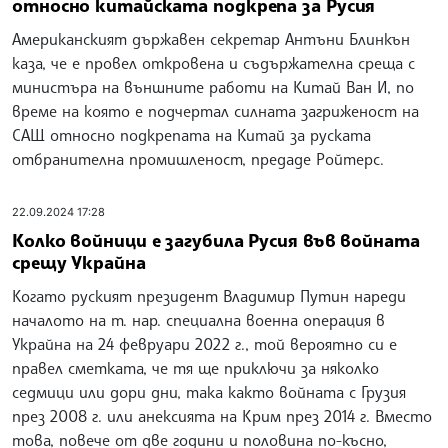
относно китайската подкрепа за Русия
Американският държавен секретар Антъни Блинкън
каза, че е провел откровена и съдържателна среща с
министъра на външните работи на Китай Ван И, по
време на която е подчертал силната загриженост на
САЩ относно подкрепата на Китай за руската
отбранителна промишленост, предаде Ройтерс.
22.09.2024 17:28
Колко войници е загубила Русия във войната
срещу Украйна
Когато руският президент Владимир Путин нареди
началото на т. нар. специална военна операция в
Украйна на 24 февруари 2022 г., той вероятно си е
правел сметката, че тя ще приключи за няколко
седмици или дори дни, така както войната с Грузия
през 2008 г. или анексията на Крим през 2014 г. Вместо
това, повече от две години и половина по-късно,