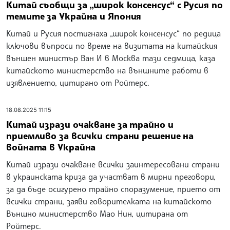
Китай съобщи за „широк консенсус“ с Русия по
темите за Украйна и Япония
Китай и Русия постигнаха „широк консенсус“ по редица
ключови въпроси по време на визитата на китайския
външен министър Ван И в Москва тази седмица, каза
китайското министерство на външните работи в
изявлението, цитирано от Ройтерс.
18.08.2025 11:15
Китай изрази очакване за трайно и
приемливо за всички страни решение на
войната в Украйна
Китай изрази очакване всички заинтересовани страни
в украинската криза да участват в мирни преговори,
за да бъде осигурено трайно споразумение, прието от
всички страни, заяви говорителката на китайското
Външно министерство Мао Нин, цитирана от
Ройтерс.