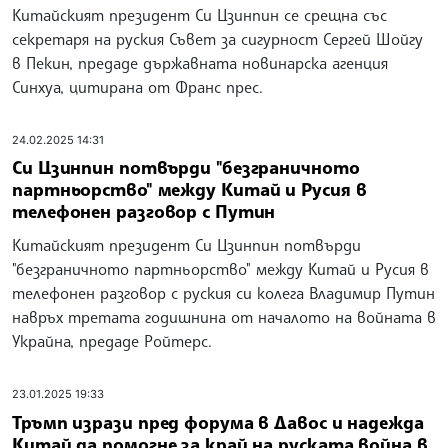
Китайският президент Си Цзинпин се срещна със
секретаря на руския Съвет за сигурност Сергей Шойгу
в Пекин, предаде държавната новинарска агенция
Синхуа, цитирана от Франс прес.
24.02.2025 14:31
Си Цзинпин потвърди "безграничното
партньорство" между Китай и Русия в
телефонен разговор с Путин
Китайският президент Си Цзинпин потвърди
"безграничното партньорство" между Китай и Русия в
телефонен разговор с руския си колега Владимир Путин
навръх третата годишнина от началото на войната в
Украйна, предаде Ройтерс.
23.01.2025 19:33
Тръмп изрази пред форума в Давос и надежда
Китай да помогне за край на руската война в