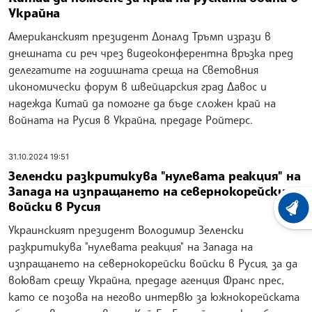
Украйна
Американският президент Доналд Тръмп изрази в
днешната си реч чрез видеоконферентна връзка пред
делегатите на годишната среща на Световния
икономически форум в швейцарския град Давос и
надежда Китай да помогне да бъде сложен край на
войната на Русия в Украйна, предаде Ройтерс.
31.10.2024 19:51
Зеленски разкритикува "нулевата реакция" на
Запада на изпращането на севернокорейски
войски в Русия
ХРОНО
Украинският президент Володимир Зеленски
разкритикува "нулевата реакция" на Запада на
изпращането на севернокорейски войски в Русия, за да
воюват срещу Украйна, предаде агенция Франс прес,
като се позова на негово интервю за южнокорейската