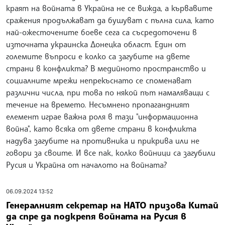
краят на войната в Украйна не се вижда, а кървавите
сражения продължават да бушуват с пълна сила, като
най-ожесточените боеве сега са съсредоточени в
източната украинска Донецка област. Един от
големите въпроси е колко са загубите на двете
страни в конфликта? В медийното пространство и
социалните мрежи непрекъснато се споменават
различни числа, при това по някой път намаляващи с
течение на времето. Несъмнено пропагандният
елемент играе важна роля в тази "информационна
война", като всяка от двете страни в конфликта
надува загубите на противника и прикрива или не
говори за своите. И все пак, колко войници са загубили
Русия и Украйна от началото на войната?
06.09.2024 13:52
Генералният секретар на НАТО призова Китай
да спре да подкрепя войната на Русия в