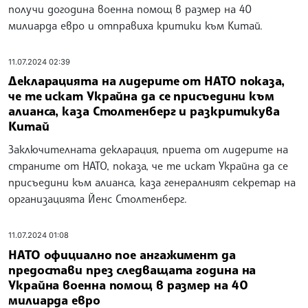
получи догодина военна помощ в размер на 40
милиарда евро и отправиха критики към Китай.
11.07.2024 02:39
Декларацията на лидерите от НАТО показа,
че те искат Украйна да се присъедини към
алианса, каза Столтенберг и разкритикува
Китай
Заключителната декларация, приета от лидерите на
страните от НАТО, показа, че те искат Украйна да се
присъедини към алианса, каза генералният секретар на
организацията Йенс Столтенберг.
11.07.2024 01:08
НАТО официално пое ангажимент да
предостави през следващата година на
Украйна военна помощ в размер на 40
милиарда евро