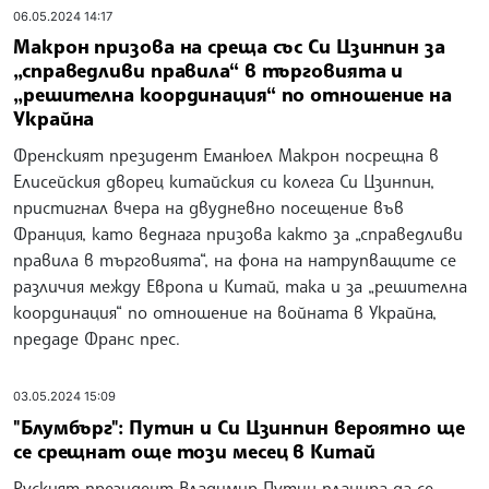
06.05.2024 14:17
Макрон призова на среща със Си Цзинпин за
„справедливи правила“ в търговията и
„решителна координация“ по отношение на
Украйна
Френският президент Еманюел Макрон посрещна в
Елисейския дворец китайския си колега Си Цзинпин,
пристигнал вчера на двудневно посещение във
Франция, като веднага призова както за „справедливи
правила в търговията“, на фона на натрупващите се
различия между Европа и Китай, така и за „решителна
координация“ по отношение на войната в Украйна,
предаде Франс прес.
03.05.2024 15:09
"Блумбърг": Путин и Си Цзинпин вероятно ще
се срещнат още този месец в Китай
Руският президент Владимир Путин планира да се