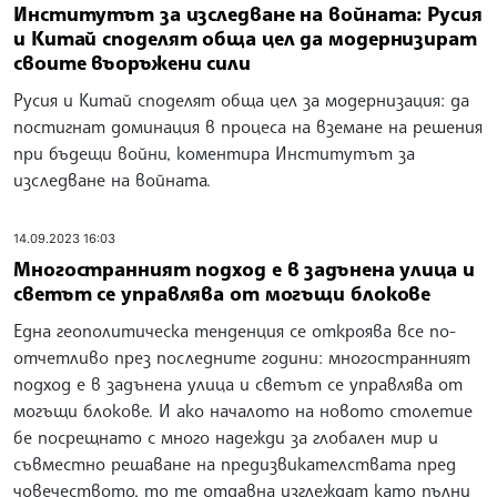
Институтът за изследване на войната: Русия
и Китай споделят обща цел да модернизират
своите въоръжени сили
Русия и Китай споделят обща цел за модернизация: да
постигнат доминация в процеса на вземане на решения
при бъдещи войни, коментира Институтът за
изследване на войната.
14.09.2023 16:03
Многостранният подход е в задънена улица и
светът се управлява от могъщи блокове
Една геополитическа тенденция се откроява все по-
отчетливо през последните години: многостранният
подход е в задънена улица и светът се управлява от
могъщи блокове. И ако началото на новото столетие
бе посрещнато с много надежди за глобален мир и
съвместно решаване на предизвикателствата пред
човечеството, то те отдавна изглеждат като пълни