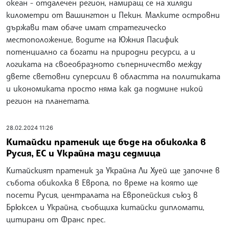
океан - отдалечен регион, намиращ се на хиляди
километри от Вашингтон и Пекин. Малките островни
държави там обаче имат стратегическо
местоположение, водите на Южния Пасифик
потенциално са богати на природни ресурси, а и
логиката на своеобразното съперничество между
двете световни суперсили в областта на политиката
и икономиката просто няма как да подмине никой
регион на планетата.
28.02.2024 11:26
Китайски пратеник ще бъде на обиколка в
Русия, ЕС и Украйна тази седмица
Китайският пратеник за Украйна Ли Хуей ще започне в
събота обиколка в Европа, по време на която ще
посети Русия, централата на Европейския съюз в
Брюксел и Украйна, съобщиха китайски дипломати,
цитирани от Франс прес.