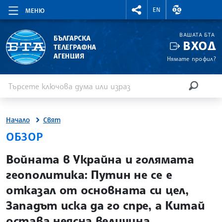
RIGHTMENU.SOCIAL
ВАЛУТНИ КУР
EN
МЕНЮ
ВАШАТА БТА
БЪЛГАРСКА
ВХОД
ТЕЛЕГРАФНА
АГЕНЦИЯ
Нямате профил?
Въведете ключова дума или израз
Търсене
ТЪРСЕН
Начало
Свят
ОБЗОР
site.bta
Войната в Украйна и голямата
геополитика: Путин не се е
отказал от основната си цел,
Западът иска да го спре, а Китай
остава неясна величина