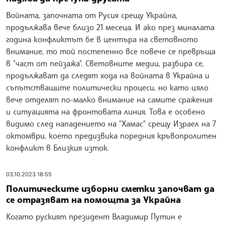
Войната, започната от Русия срещу Украйна,
продължава вече близо 21 месеца. И ако през миналата
година конфликтът бе в центъра на световното
внимание, то той постепенно все повече се превръща
в "част от пейзажа". Световните медии, разбира се,
продължават да следят хода на войната в Украйна и
съпътстващите политически процеси, но като цяло
вече отделят по-малко внимание на самите сражения
и ситуацията на фронтовата линия. Това е особено
видимо след нападението на "Хамас" срещу Израел на 7
октомври, което предизвика поредния кръвопролитен
конфликт в Близкия изток.
03.10.2023 18:55
Политическите изборни сметки започват да
се отразяват на помощта за Украйна
Когато руският президент Владимир Путин е