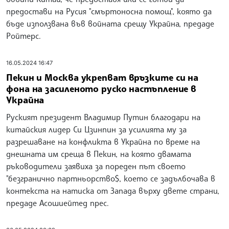
предостави на Русия "смъртоносна помощ", която да
бъде използвана във войната срещу Украйна, предаде
Ройтерс.
16.05.2024 16:47
Пекин и Москва укрепват връзките си на
фона на засиленото руско настъпление в
Украйна
Руският президент Владимир Путин благодари на
китайския лидер Си Цзинпин за усилията му за
разрешаване на конфликта в Украйна по време на
днешната им среща в Пекин, на която двамата
ръководители заявиха за пореден път своето
"безгранично партньорство$, което се задълбочава в
контекста на натиска от Запада върху двете страни,
предаде Асошиейтед прес.