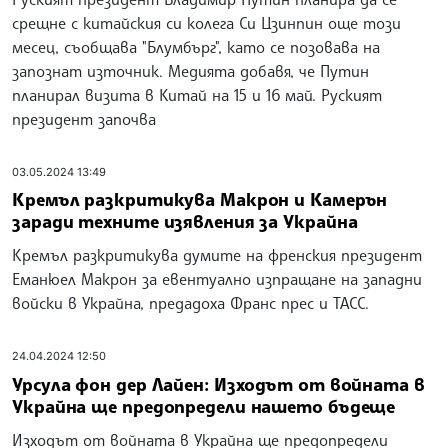
срещне с китайския си колега Си Цзинпин още този
месец, съобщава "Блумбърг", като се позовава на
запознат източник. Медията добавя, че Путин
планирал визита в Китай на 15 и 16 май. Руският
президент започва
03.05.2024 13:49
Кремъл разкритикува Макрон и Камерън
заради техните изявления за Украйна
Кремъл разкритикува думите на френския президент
Еманюел Макрон за евентуално изпращане на западни
войски в Украйна, предадоха Франс прес и ТАСС.
24.04.2024 12:50
Урсула фон дер Лайен: Изходът от войната в
Украйна ще предопредели нашето бъдеще
Изходът от войната в Украйна ще предопредели