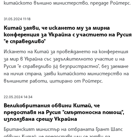
китайското външно министерство, предаде Ройтерс.
31.05.2024 11:18
Китай заяви, че искането му за мирна
конференция за Украйна с участието на Русия
"е справедливо"
Искането на Китай за провеждането на конференция
за мир в Украйна със задължителното участие и на
Русия "е справедливо (и) безпристрастно", без заемане
на ничия страна, заяви китайското министерство на
външните работи, цитирано от Ройтерс.
22.05.2024 14:34
Великобритания обвини Китай, че
предоставя на Русия "смъртоносна помощ",
използвана срещу Украйна
Британският министър на отбраната Грант Шапс
обвини Китай, че предоставя или се готви да