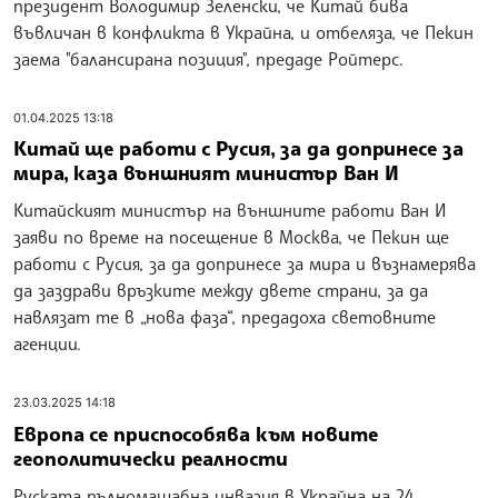
президент Володимир Зеленски, че Китай бива
въвличан в конфликта в Украйна, и отбеляза, че Пекин
заема "балансирана позиция", предаде Ройтерс.
01.04.2025 13:18
Китай ще работи с Русия, за да допринесе за
мира, каза външният министър Ван И
Китайският министър на външните работи Ван И
заяви по време на посещение в Москва, че Пекин ще
работи с Русия, за да допринесе за мира и възнамерява
да заздрави връзките между двете страни, за да
навлязат те в „нова фаза“, предадоха световните
агенции.
23.03.2025 14:18
Европа се приспособява към новите
геополитически реалности
Руската пълномащабна инвазия в Украйна на 24