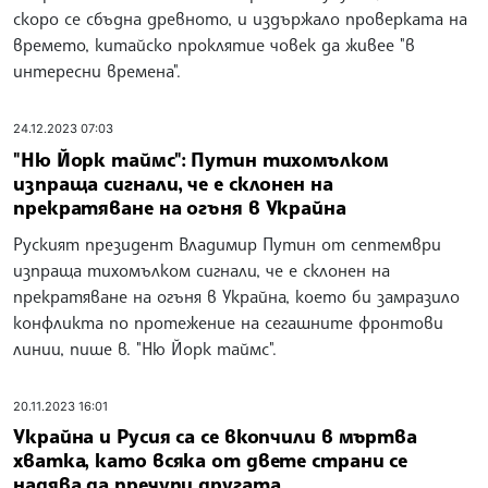
скоро се сбъдна древното, и издържало проверката на
времето, китайско проклятие човек да живее "в
интересни времена".
24.12.2023 07:03
"Ню Йорк таймс": Путин тихомълком
изпраща сигнали, че е склонен на
прекратяване на огъня в Украйна
Руският президент Владимир Путин от септември
изпраща тихомълком сигнали, че е склонен на
прекратяване на огъня в Украйна, което би замразило
конфликта по протежение на сегашните фронтови
линии, пише в. "Ню Йорк таймс".
20.11.2023 16:01
Украйна и Русия са се вкопчили в мъртва
хватка, като всяка от двете страни се
надява да пречупи другата