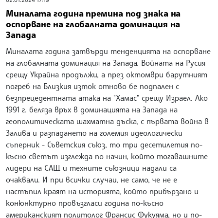
Миналата година премина под знака на
оспорване на глобалната доминация на
Запада
Миналата година затвърди тенденцията на оспорване
на глобалната доминация на Запада. Войната на Русия
срещу Украйна продължи, а през октомври барутният
погреб на Близкия изток отново бе подпален с
безпрецедентната атака на "Хамас" срещу Израел. Ако
1991 г. беляза връх в доминацията на Запада на
геополитическата шахматна дъска, с първата война в
Залива и разпадането на големия идеологически
съперник - Съветския съюз, то три десетилетия по-
късно светът изглежда по начин, който тогавашните
лидери на САЩ и техните съюзници надали са
очаквали. И при всички случаи, не само, че не е
настъпил краят на историята, който прибързано и
конюнктурно провъзгласи година по-късно
американският политолог Франсис Фукуяма, но и по-