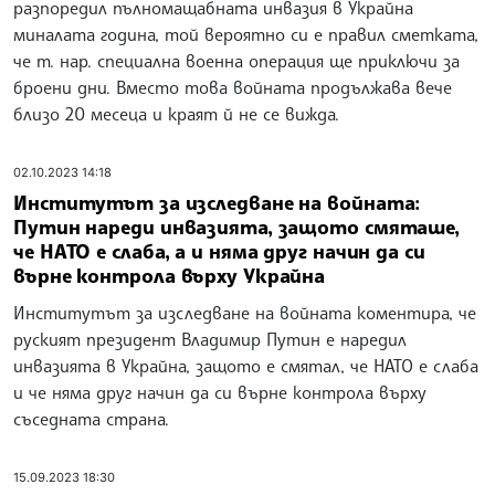
разпоредил пълномащабната инвазия в Украйна
миналата година, той вероятно си е правил сметката,
че т. нар. специална военна операция ще приключи за
броени дни. Вместо това войната продължава вече
близо 20 месеца и краят й не се вижда.
02.10.2023 14:18
Институтът за изследване на войната:
Путин нареди инвазията, защото смяташе,
че НАТО е слаба, а и няма друг начин да си
върне контрола върху Украйна
Институтът за изследване на войната коментира, че
руският президент Владимир Путин е наредил
инвазията в Украйна, защото е смятал, че НАТО е слаба
и че няма друг начин да си върне контрола върху
съседната страна.
15.09.2023 18:30