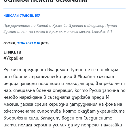
НИКОЛАЙ СТАНОЕВ, БТА
Президентите на Китай и Русия, Си Цзинпин и Владимир Путин,
вдигат тост на среща в Кремъл миналия месец. Снимка: АП
СОФИЯ,
27.04.2023 11:16
(БТА)
ЕТИКЕТИ
#Украйна
Руският президент Владимир Путин не се е отказал
от своите стратегически цели в Украйна, смятат
редица западни политици и анализатори, въпреки че т.
нар. специална военна операция, която Русия започна по
негово нареждане в съседната държава преди 14
месеца, засега среща сериозни затруднения на фона на
ожесточената съпротива, която оказват украинските
въоръжени сили. Западът, воден от Съединените
щати, полага огромни усилия да му попречи, налагайки