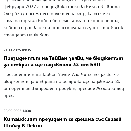
февруари 2022 г. предизвика шокова вълна в Европа.
След близо осем десетилетия на мир, като че ли
самата идея за война бе немислима на континента,
който се радваше на относителна сигурност и висок
стандарт на живот.
21.03.2025 09:35
Президентът на Тайван заяви, че бюджетът
за отбрана ще надхвърли 3% от БВП
Президентът на Тайван Уилям Лай Чинг-те заяви, че
бюджетът за отбрана на острова ще надхвърли 3%
от брутния вътрешен продукт, предаде Асошиейтед
прес.
28.02.2025 14:38
Китайският президент се срещна със Сергей
Шойгу в Пекин