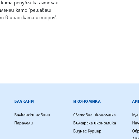
ската република аятолах
аменей като "решаващ
т в иранската история".
ЕНЦИЯ
БАЛКАНИ
ИКОНОМИКА
ЛИ
Балкански новини
Световна икономика
Ку
Паралели
Българска икономика
Нау
Бизнес Куриер
Об