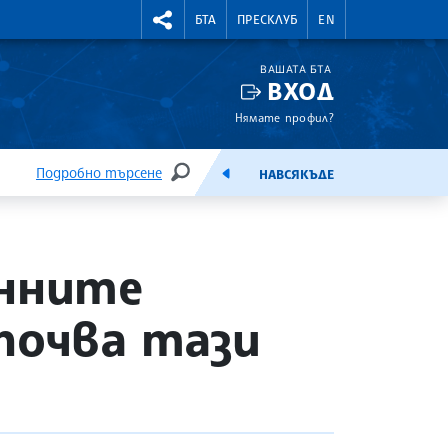
УТНИ КУРСОВЕ
RIGHTMENU.SOCIAL
БТА
ПРЕСКЛУБ
EN
ВАШАТА БТА
ВХОД
Нямате профил?
Подробно търсене
НАВСЯКЪДЕ
ТЪРСЕНЕ
ЕМИСИЯ
енните
почва тази