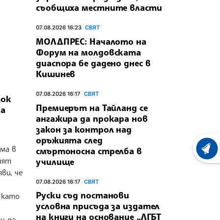
съобщиха местните власти
07.08.2026 16:23
СВЯТ
МОЛДПРЕС: Началото на
Форум на молдовската
диаспора бе дадено днес в
Кишинев
07.08.2026 16:17
СВЯТ
ток
Премиерът на Тайланд се
ща
ангажира да прокара нов
закон за контрол над
оръжията след
ма в
смъртоносна стрелба в
ХРОНО
ият
училище
ви, че
07.08.2026 16:17
СВЯТ
Руски съд постанови
д като
условна присъда за издател
на книги на основание „ЛГБТ
и да