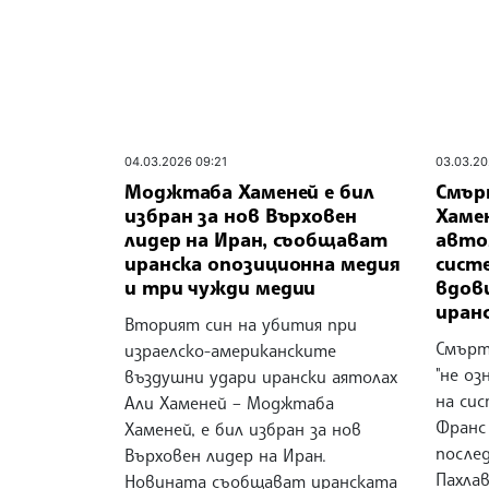
04.03.2026 09:21
03.03.20
Моджтаба Хаменей е бил
Смър
избран за нов Върховен
Хамен
лидер на Иран, съобщават
авто
иранска опозиционна медия
сист
и три чужди медии
вдов
иран
Вторият син на убития при
Смърт
израелско-американските
"не о
въздушни удари ирански аятолах
на сис
Али Хаменей – Моджтаба
Франс
Хаменей, е бил избран за нов
послед
Върховен лидер на Иран.
Пахлав
Новината съобщават иранската