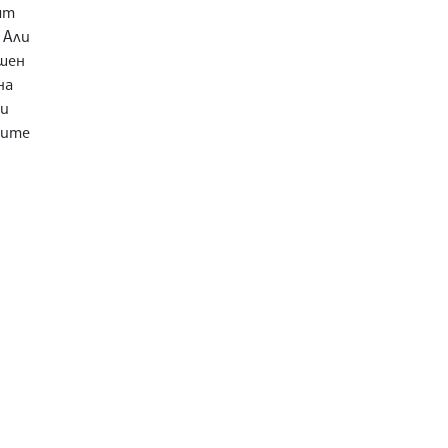
ят
 Али
шен
на
ви
ните