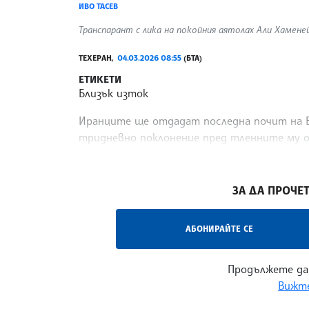
ИВО ТАСЕВ
Транспарант с лика на покойния аятолах Али Хаменей 
ТЕХЕРАН,
04.03.2026 08:55
(БТА)
ЕТИКЕТИ
Близък изток
Иранците ще отдадат последна почит на Въ
тридневно поклонение пред тленните му о
столицата Техеран, предаде Ройтерс.
/ИТ/
ЗА ДА ПРОЧЕТ
АБОНИРАЙТЕ СЕ
Продължете да
Вижте