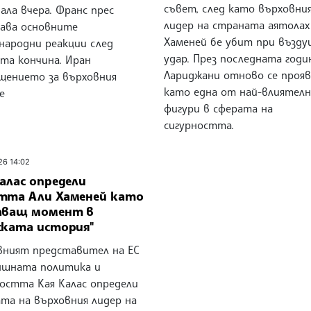
съвет, след като върховни
ала вчера. Франс прес
лидер на страната аятолах
ава основните
Хаменей бе убит при възду
народни реакции след
удар. През последната годи
ата кончина. Иран
Лариджани отново се проя
ението за върховния
като една от най-влиятел
е
фигури в сферата на
сигурността.
26 14:02
алас определи
тта Али Хаменей като
аващ момент в
ската история"
вният представител на ЕС
ншната политика и
ността Кая Калас определи
та на върховния лидер на