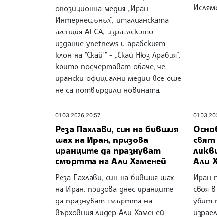
Ислям
опозиционна медия „Иран
Интернешънъл“, италианската
агенция АНСА, израелското
издание ynetnews и арабският
клон на "Скай"" - „Скай Нюз Арабия“,
които подчертават обаче, че
ирански официални медии все още
не са потвърдили новината.
01.03.2026 20:57
01.03.20
Реза Пахлави, син на бившия
Осно
шах на Иран, призова
свят
иранците да празнуват
ликв
смъртта на Али Хаменей
Али 
Реза Пахлави, син на бившия шах
Иран 
на Иран, призова днес иранците
своя в
да празнуват смъртта на
убит 
върховния лидер Али Хаменей
израел