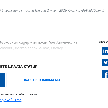
в иранската столица Техеран, 2 март 2026. Снимка: АП/Vahid Salemi)
рховния лидер - аятолах Али Хаменей, на
СПОДЕЛ
станки, което започва тази вечер в
ЕТЕ ЦЯЛАТА СТАТИЯ
ВЛЕЗТЕ ВЪВ ВАШАТА БТА
 четете с абонамент
 условията