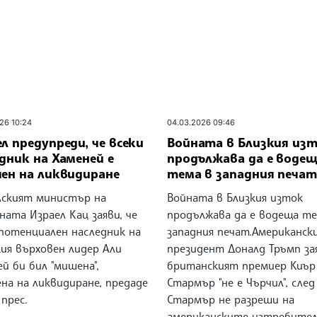
26 10:24
04.03.2026 09:46
л предупреди, че всеки
Войната в Близкия из
дник на Хаменей е
продължава да е воде
чен на ликвидиране
тема в западния печат
лският министър на
Войната в Близкия изток
ата Израел Кац заяви, че
продължава да е водеща те
 потенциален наследник на
западния печат.Американск
кия върховен лидер Али
президент Доналд Тръмп зая
й би бил "мишена",
британският премиер Киър
на на ликвидиране, предаде
Стармър "не е Чърчил", сле
прес.
Стармър не разреши на
американските изтребител