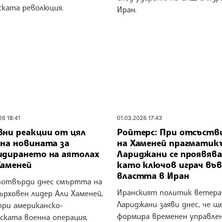
ската революция.
Иран.
26 18:41
01.03.2026 17:43
вни реакции от цял
Ройтерс: При отсъств
 на новината за
на Хаменей прагмати
идирането на аятолах
Лариджани се проявява
Хаменей
като ключов играч във
властта в Иран
потвърди днес смъртта на
Иранският политик ветера
ърховен лидер Али Хаменей,
Лариджани заяви днес, че ще
при американско-
формира временен управле
ската военна операция,