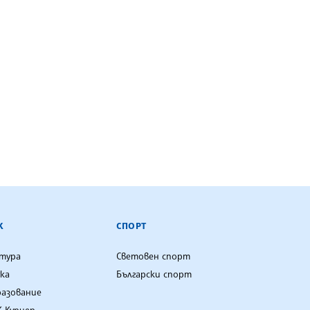
К
СПОРТ
лтура
Световен спорт
ка
Български спорт
разование