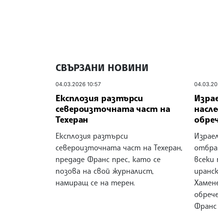
СВЪРЗАНИ НОВИНИ
04.03.2026 10:57
04.03.20
Експлозия разтърси
Израе
североизточната част на
насле
Техеран
обре
Експлозия разтърси
Израе
североизточната част на Техеран,
отбран
предаде Франс прес, като се
всеки
позова на свой журналист,
иранс
намиращ се на терен.
Хамене
обрече
Франс 