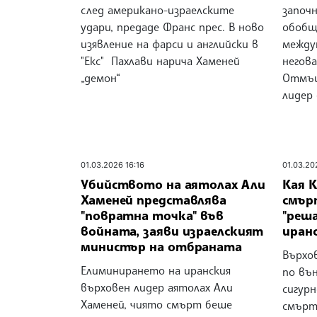
след американо-израелските
започн
удари, предаде Франс прес. В ново
обобщ
изявление на фарси и английски в
между
"Екс" Пахлави нарича Хаменей
негов
„демон“
Отмъщ
лидер 
01.03.2026 16:16
01.03.20
Убийството на аятолах Али
Кая К
Хаменей представлява
смър
"повратна точка" във
"реш
войната, заяви израелският
иран
министър на отбраната
Върхо
Елиминирането на иранския
по въ
върховен лидер аятолах Али
сигур
Хаменей, чиято смърт беше
смърт