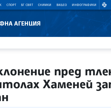
ВАЛ
К
СПОРТ
БГ СВЯТ
СНИМКИ
ВИДЕО
ИНФОГРАФИКИ
АФНА АГЕНЦИЯ
клонение пред тл
ятолах Хаменей за
ан