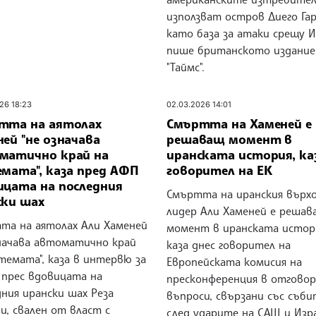
използват остров Диего Гар
като база за атаки срещу И
пише британското издание
"Таймс".
26 18:23
02.03.2026 14:01
тта на аятолах
Смъртта на Хаменей е
ей "не означава
решаващ момент в
матично край на
иранската история, ка
емата", каза пред АФП
говорител на ЕК
ицата на последния
Смъртта на иранския върх
ски шах
лидер Али Хаменей е решав
та на аятолах Али Хаменей
момент в иранската истор
значава автоматично край
каза днес говорител на
темата", каза в интервю за
Европейската комисия на
 прес вдовицата на
пресконференция в отговор
ния ирански шах Реза
въпроси, свързани със съб
и, свален от власт с
след ударите на САЩ и Изр