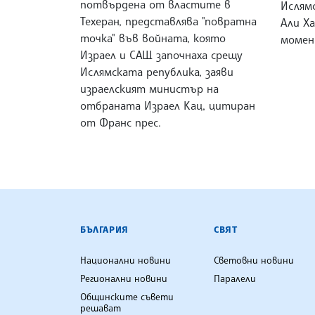
потвърдена от властите в
Ислям
Техеран, представлява "повратна
Али Х
точка" във войната, която
момен
Израел и САЩ започнаха срещу
Ислямската република, заяви
израелският министър на
отбраната Израел Кац, цитиран
от Франс прес.
БЪЛГАРСКА ТЕЛЕГРАФНА АГ
БЪЛГАРИЯ
СВЯТ
Национални новини
Световни новини
Регионални новини
Паралели
Общинските съвети
решават