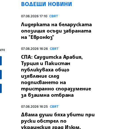
ВОДЕЩИ НОВИНИ
07.08.2026 17:10
СВЯТ
Лидерката на беларуската
опозиция осъди забраната
на "Евронюз"
07.08.2026 16:26
СВЯТ
ЕТЕ
СПА: Саудитска Арабия,
Турция и Пакистан
публикуваха общо
изявление след
подписването на
тристранно споразумение
за взаимна отбрана
07.08.2026 16:25
СВЯТ
Двама души бяха убити при
руски обстрeл по
украинския град Изюм,