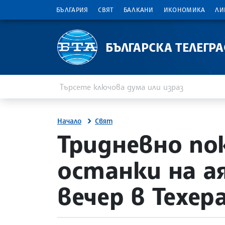
БЪЛГАРИЯ
СВЯТ
БАЛКАНИ
ИКОНОМИКА
ЛИ
БЪЛГАРСКА ТЕЛЕГР
Въведете ключова дума или израз
Търсене
Начало
Свят
site.bta
Тридневно по
останки на а
вечер в Техер