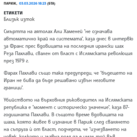
ПАРИЖ,
03.03.2026 18:23
(БТА)
ЕТИКЕТИ
Близък изток
Смъртта на аятолах Али Хаменей "не означава
автоматично край на системата", каза днес в интервю
за Франс прес вдовицата на последния ирански шах
Реза Пахлави, свален от власт с Ислямската революция
през 1979 г.
Фарах Пахлави също така предупреди, че "бъдещето на
Иран не бива да бъде решавано извън неговите
граници".
Убийството на върховния ръководител на Ислямската
република е "момент с историческо значение", каза 87-
годишната Пахлави. В същото време вдовицата на
шаха, която живее в изгнание в Париж след свалянето
на съпруга ѝ от власт, подчерта, че "изчезването на
човек, колкото и главна роля да е имал той във