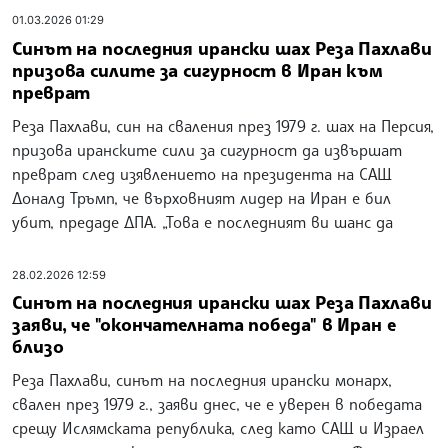
01.03.2026 01:29
Синът на последния ирански шах Реза Пахлави
призова силите за сигурност в Иран към
преврат
Реза Пахлави, син на сваления през 1979 г. шах на Персия,
призова иранските сили за сигурност да извършат
преврат след изявлението на президента на САЩ
Доналд Тръмп, че върховният лидер на Иран е бил
убит, предаде ДПА. „Това е последният ви шанс да
28.02.2026 12:59
Синът на последния ирански шах Реза Пахлави
заяви, че "окончателната победа" в Иран е
близо
Реза Пахлави, синът на последния ирански монарх,
свален през 1979 г., заяви днес, че е уверен в победата
срещу Ислямската република, след като САЩ и Израел