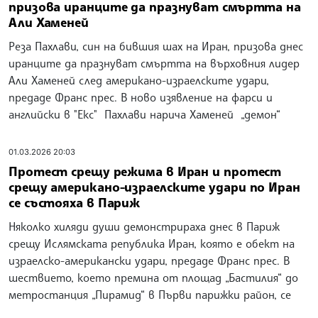
призова иранците да празнуват смъртта на
Али Хаменей
Реза Пахлави, син на бившия шах на Иран, призова днес
иранците да празнуват смъртта на върховния лидер
Али Хаменей след американо-израелските удари,
предаде Франс прес. В ново изявление на фарси и
английски в "Екс" Пахлави нарича Хаменей „демон“
01.03.2026 20:03
Протест срещу режима в Иран и протест
срещу американо-израелските удари по Иран
се състояха в Париж
Няколко хиляди души демонстрираха днес в Париж
срещу Ислямската република Иран, която е обект на
израелско-американски удари, предаде Франс прес. В
шествието, което премина от площад „Бастилия“ до
метростанция „Пирамид“ в Първи парижки район, се