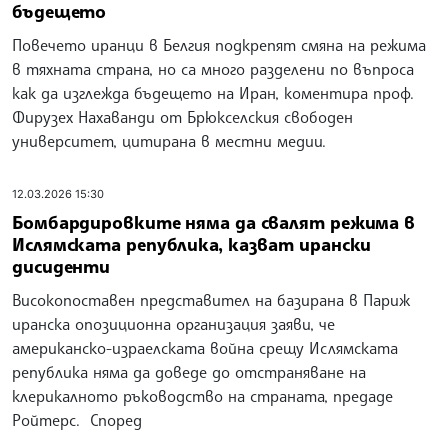
бъдещето
Повечето иранци в Белгия подкрепят смяна на режима
в тяхната страна, но са много разделени по въпроса
как да изглежда бъдещето на Иран, коментира проф.
Фирузех Нахаванди от Брюкселския свободен
университет, цитирана в местни медии.
12.03.2026 15:30
Бомбардировките няма да свалят режима в
Ислямската република, казват ирански
дисиденти
Високопоставен представител на базирана в Париж
иранска опозиционна организация заяви, че
американско-израелската война срещу Ислямската
република няма да доведе до отстраняване на
клерикалното ръководство на страната, предаде
Ройтерс. Според