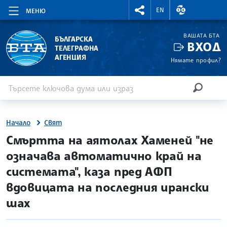
RIGHTMENU.SOCIAL
ВАЛУТНИ КУР
EN
МЕНЮ
ВАШАТА БТА
БЪЛГАРСКА
ВХОД
ТЕЛЕГРАФНА
АГЕНЦИЯ
Нямате профил?
Въведете ключова дума или израз
Търсене
ТЪРСЕН
Начало
Свят
site.bta
Смъртта на аятолах Хаменей "не
означава автоматично край на
системата", каза пред АФП
вдовицата на последния ирански
шах