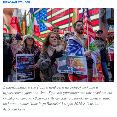
НИКОЛАЙ СТАНОЕВ
Демонстрация в Ню Йорк в подкрепа на американските и
израелските удари по Иран. Един от участниците носи плакат със
снимка на сина на сваления с Ислямската революция ирански шах,
на който пише: "Шах Реза Пахлави", 1 март 2026 г. Снимка:
АП/Adam Gray