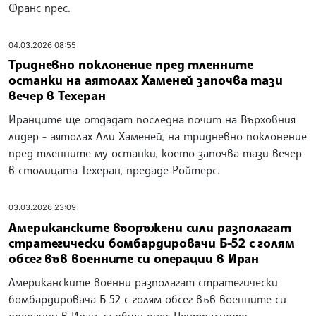
Франс прес.
04.03.2026 08:55
Тридневно поклонение пред тленните
останки на аятолах Хаменей започва тази
вечер в Техеран
Иранците ще отдадат последна почит на Върховния
лидер - аятолах Али Хаменей, на тридневно поклонение
пред тленните му останки, което започва тази вечер
в столицата Техеран, предаде Ройтерс.
03.03.2026 23:09
Американските въоръжени сили разполагат
стратегически бомбардировачи Б-52 с голям
обсег във военните си операции в Иран
Американските военни разполагат стратегически
бомбардировача Б-52 с голям обсег във военните си
операции в Иран, съобщи днес Централното