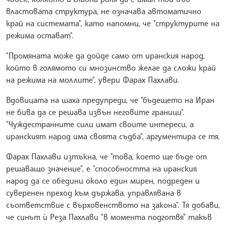
властовата структура, не означава автоматично
край на системата", като напомни, че "структурите на
режима остават".
"Промяната може да дойде само от иранския народ,
който в голямото си мнозинство желае да сложи край
на режима на моллите", увери Фарах Пахлави.
Вдовицата на шаха предупреди, че "бъдещето на Иран
не бива да се решава извън неговите граници".
"Чуждестранните сили имат своите интереси, а
иранският народ има своята съдба", аргументира се тя.
Фарах Пахлави изтъкна, че "това, което ще бъде от
решаващо значение", е "способността на иранския
народ да се обедини около един мирен, подреден и
суверенен преход към държава, управлявана в
съответствие с върховенството на закона". Тя добави,
че синът ѝ Реза Пахлави "в момента подготвя" такъв