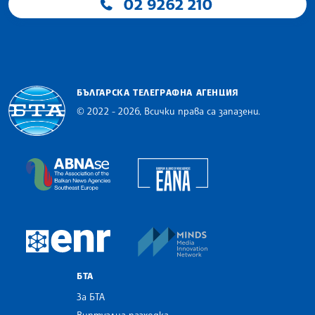
02 9262 210
БЪЛГАРСКА ТЕЛЕГРАФНА АГЕНЦИЯ
© 2022 - 2026, Всички права са запазени.
Българска телеграфна агенция
European Alliance of N
The Assocoation of the Balkan News Agencies S
MINDS Media Innovatio
European Newsroom
БТА
За БТА
Виртуална разходка