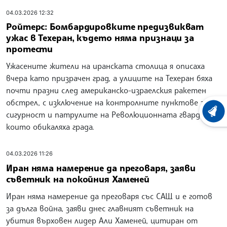
04.03.2026 12:32
Ройтерс: Бомбардировките предизвикват
ужас в Техеран, където няма признаци за
протести
Ужасените жители на иранската столица я описаха
вчера като призрачен град, а улиците на Техеран бяха
почти празни след американско-израелския ракетен
обстрел, с изключение на контролните пунктове за
сигурност и патрулите на Революционната гвардия,
ХРОНО
които обикаляха града.
04.03.2026 11:26
Иран няма намерение да преговаря, заяви
съветник на покойния Хаменей
Иран няма намерение да преговаря със САЩ и е готов
за дълга война, заяви днес главният съветник на
убития върховен лидер Али Хаменей, цитиран от