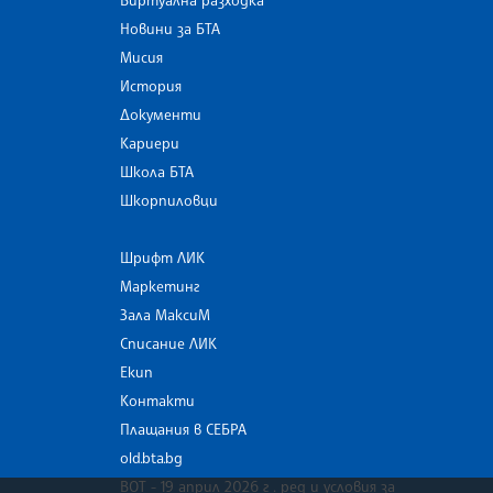
Новини за БТА
Мисия
История
Документи
Кариери
Школа БТА
Шкорпиловци
Шрифт ЛИК
Маркетинг
Зала МаксиМ
Списание ЛИК
Екип
Контакти
Плащания в СЕБРА
old.bta.bg
ВОТ - 19 април 2026 г . ред и условия за