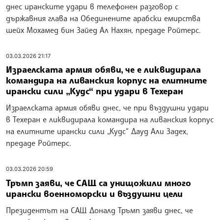
днес иранските удари в телефонен разговор с
държавния глава на Обединените арабски емирства
шейх Мохамед бин Зайед Ал Нахян, предаде Ройтерс.
03.03.2026 21:17
Израелската армия обяви, че е ликвидирала
командира на ливанския корпус на елитните
ирански сили „Кудс“ при удари в Техеран
Израелската армия обяви днес, че при въздушни удари
в Техеран e ликвидирала командира на ливанския корпус
на елитните ирански сили „Кудс“ Дауд Али Задех,
предаде Ройтерс.
03.03.2026 20:59
Тръмп заяви, че САЩ са унищожили много
ирански военноморски и въздушни цели
Президентът на САЩ Доналд Тръмп заяви днес, че