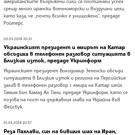
американските въоръжени сили са постигнали успех
срещу много ирански военноморски и въздушни цели,
като каза, че „почти всичко е унищожено“, предаде
Ройтерс.
03.03.2026 20:31
Украинският президент и емирът на Катар
обсъдиха в телефонен разговор ситуацията в
Близкия изток, предаде Укринформ
Украинският президент Володимир Зеленски обсъди
ситуацията в Близкия изток и региона на Персийския
залив в телефонен разговор с емира на Катар шейх
Тамим бин Хамад Ал Тани, предаде Укринформ, като се
позова на пост на държавния глава на Украйна във
Фейсбук.
01.03.2026 20:57
Реза Пахлави, син на бившия шах на Иран,