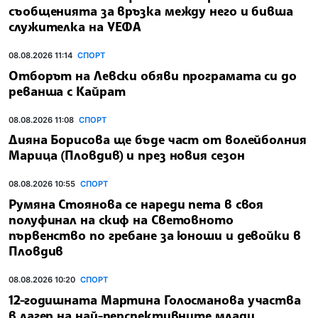
съобщенията за връзка между него и бивша
служителка на УЕФА
08.08.2026 11:14
СПОРТ
Отборът на Левски обяви програмата си до
реванша с Кайрат
08.08.2026 11:08
СПОРТ
Дияна Борисова ще бъде част от волейболния
Марица (Пловдив) и през новия сезон
08.08.2026 10:55
СПОРТ
Румяна Стоянова се нареди пета в своя
полуфинал на скиф на Световното
първенство по гребане за юноши и девойки в
Пловдив
08.08.2026 10:20
СПОРТ
12-годишната Мартина Голосманова участва
в лагер на най-перспективните млади