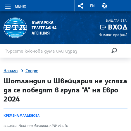
RIGHTMENU.SOCIAL
ВАЛУТНИ КУР
EN
МЕНЮ
ВАШАТА БТА
БЪЛГАРСКА
ВХОД
ТЕЛЕГРАФНА
АГЕНЦИЯ
Нямате профил?
Въведете ключова дума или израз
Търсене
ТЪРСЕН
Начало
Спорт
site.bta
Шотландия и Швейцария не успяха
да се победят в група "А" на Евро
2024
КРЕМЕНА МЛАДЕНОВА
снимка: Andreea Alexandru /AP Photo