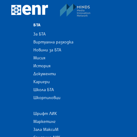
MINDS Media Innovatio
European Newsroom
БТА
За БТА
Виртуална разходка
Новини за БТА
Мисия
История
Документи
Кариери
Школа БТА
Шкорпиловци
Шрифт ЛИК
Маркетинг
Зала МаксиМ