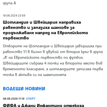
група А
19.06.2024 23:59
Шотландия и Швейцария направиха
равенство и запазиха шансове за
продължаване напред на Европейското
първенство
Отборите на Шотландия и Швейцария завършиха при
равенство 1:1 в Кьолн в двубой от втория кръг в група
„А“ на Европейското първенство по футбол.
Швейцарците събраха 4 точки на второто място във
временното класиране, а шотландците записаха първа
точка в актива си на шампионата
ВОДЕЩИ НОВИНИ
08.08.2026 11:19
СПОРТ
ФИФА и Джани Инфантино отрекоха