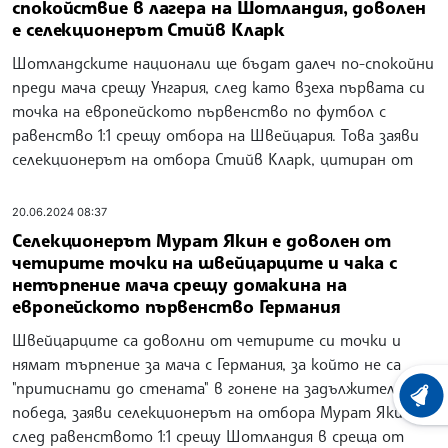
спокойствие в лагера на Шотландия, доволен
е селекционерът Стийв Кларк
Шотландските национали ще бъдат далеч по-спокойни
преди мача срещу Унгария, след като взеха първата си
точка на европейското първенство по футбол с
равенство 1:1 срещу отбора на Швейцария. Това заяви
селекционерът на отбора Стийв Кларк, цитиран от
20.06.2024 08:37
Селекционерът Мурат Якин е доволен от
четирите точки на швейцарците и чака с
нетърпение мача срещу домакина на
европейското първенство Германия
Швейцарците са доволни от четирите си точки и
нямат търпение за мача с Германия, за който не са
"притиснати до стената" в гонене на задължителна
ХРОНО
победа, заяви селекционерът на отбора Мурат Якин
след равенството 1:1 срещу Шотландия в среща от