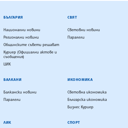
БЪЛГАРСКА ТЕЛЕГРАФНА АГЕНЦИЯ
БЪЛГАРИЯ
СВЯТ
Национални новини
Световни новини
Регионални новини
Паралели
Общинските съвети решават
Куриер (Официални актове и
съобщения)
ЦИК
БАЛКАНИ
ИКОНОМИКА
Балкански новини
Световна икономика
Паралели
Българска икономика
Бизнес Куриер
ЛИК
СПОРТ