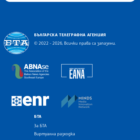
БЪЛГАРСКА ТЕЛЕГРАФНА АГЕНЦИЯ
© 2022 - 2026, Всички права са запазени.
Българска телеграфна агенция
European Alliance of N
The Assocoation of the Balkan News Agencies S
MINDS Media Innovatio
European Newsroom
БТА
За БТА
Виртуална разходка