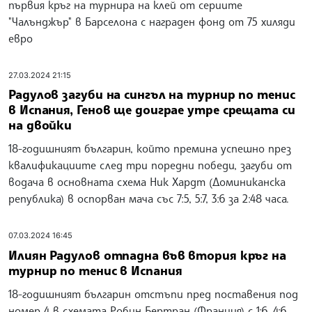
първия кръг на турнира на клей от сериите
"Чалънджър" в Барселона с награден фонд от 75 хиляди
евро
27.03.2024 21:15
Радулов загуби на сингъл на турнир по тенис
в Испания, Генов ще доиграе утре срещата си
на двойки
18-годишният българин, който премина успешно през
квалификациите след три поредни победи, загуби от
водача в основната схема Ник Хардт (Доминиканска
република) в оспорван мача със 7:5, 5:7, 3:6 за 2:48 часа.
07.03.2024 16:45
Илиян Радулов отпадна във втория кръг на
турнир по тенис в Испания
18-годишният българин отстъпи пред поставения под
номер 4 в схемата Робин Бертран (Франция) с 1:6, 4:6.