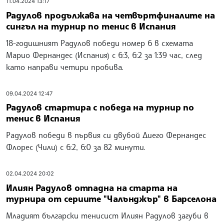
11.04.2024 13:17
Радулов продължава на четвъртфиналите на
сингъл на турнир по тенис в Испания
18-годишният Радулов победи номер 6 в схемата
Марио Фернандес (Испания) с 6:3, 6:2 за 1:39 час, след
като направи четири пробива.
09.04.2024 12:47
Радулов стартира с победа на турнир по
тенис в Испания
Радулов победи в първия си двубой Диего Фернандес
Флорес (Чили) с 6:2, 6:0 за 82 минути.
02.04.2024 20:02
Илиян Радулов отпадна на старта на
турнира от сериите "Чалънджър" в Барселона
Младият български тенисист Илиян Радулов загуби в