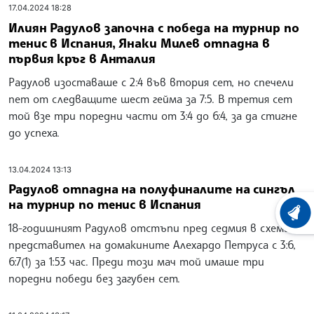
17.04.2024 18:28
Илиян Радулов започна с победа на турнир по
тенис в Испания, Янаки Милев отпадна в
първия кръг в Анталия
Радулов изоставаше с 2:4 във втория сет, но спечели
пет от следващите шест гейма за 7:5. В третия сет
той взе три поредни части от 3:4 до 6:4, за да стигне
до успеха.
13.04.2024 13:13
Радулов отпадна на полуфиналите на сингъл
на турнир по тенис в Испания
ХРОНО
18-годишният Радулов отстъпи пред седмия в схемата
представител на домакините Алехардо Петруса с 3:6,
6:7(1) за 1:53 час. Преди този мач той имаше три
поредни победи без загубен сет.