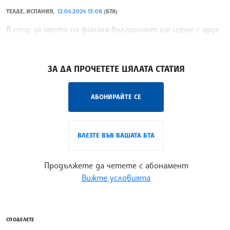
ТЕЛДЕ, ИСПАНИЯ,
12.04.2024 13:08
(БТА)
В спор за място на финала българинът ще играе с друг
испанец - Алехардо Петруса, който е седми поставен.
/ИК/
ЗА ДА ПРОЧЕТЕТЕ ЦЯЛАТА СТАТИЯ
АБОНИРАЙТЕ СЕ
ВЛЕЗТЕ ВЪВ ВАШАТА БТА
Продължете да четете с абонамент
Вижте условията
СПОДЕЛЕТЕ