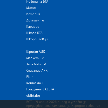
Новини за БТА
Мисия
История
Документи
Кариери
Школа БТА
Шкорпиловци
Шрифт ЛИК
Маркетинг
Зала МаксиМ
Списание ЛИК
Екип
Контакти
Плащания в СЕБРА
old.bta.bg
ВОТ - 19 април 2026 г . ред и условия за
предизборната кампания за Народно събрание