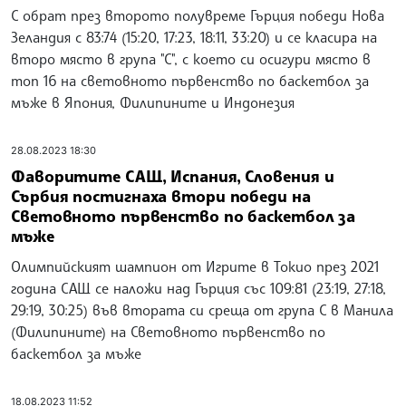
С обрат през второто полувреме Гърция победи Нова
Зеландия с 83:74 (15:20, 17:23, 18:11, 33:20) и се класира на
второ място в група "С", с което си осигури място в
топ 16 на световното първенство по баскетбол за
мъже в Япония, Филипините и Индонезия
28.08.2023 18:30
Фаворитите САЩ, Испания, Словения и
Сърбия постигнаха втори победи на
Световното първенство по баскетбол за
мъже
Олимпийският шампион от Игрите в Токио през 2021
година САЩ се наложи над Гърция със 109:81 (23:19, 27:18,
29:19, 30:25) във втората си среща от група С в Манила
(Филипините) на Световното първенство по
баскетбол за мъже
18.08.2023 11:52