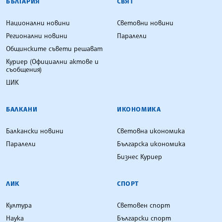
БЪЛГАРИЯ
СВЯТ
Национални новини
Световни новини
Регионални новини
Паралели
Общинските съвети решават
Куриер (Официални актове и
съобщения)
ЦИК
БАЛКАНИ
ИКОНОМИКА
Балкански новини
Световна икономика
Паралели
Българска икономика
Бизнес Куриер
ЛИК
СПОРТ
Култура
Световен спорт
Наука
Български спорт