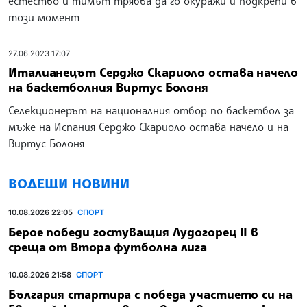
естество и тимът трябва да го окуражи и подкрепи в
този момент
27.06.2023 17:07
Италианецът Серджо Скариоло остава начело
на баскетболния Виртус Болоня
Селекционерът на националния отбор по баскетбол за
мъже на Испания Серджо Скариоло остава начело и на
Виртус Болоня
ВОДЕЩИ НОВИНИ
10.08.2026 22:05
СПОРТ
Берое победи гостуващия Лудогорец II в
среща от Втора футболна лига
10.08.2026 21:58
СПОРТ
България стартира с победа участието си на