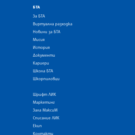
БТА
За БТА
Виртуална разходка
Новини за БТА
Мисия
История
Документи
Кариери
Школа БТА
Шкорпиловци
Шрифт ЛИК
Маркетинг
Зала МаксиМ
Списание ЛИК
Екип
Контакти