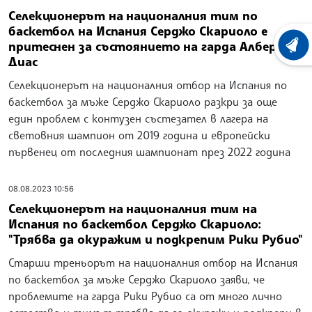
Селекционерът на националния тим по
баскетбол на Испания Серджо Скариоло е
притеснен за състоянието на гарда Алберто
ХРОНО
Диас
Селекционерът на националния отбор на Испания по
баскетбол за мъже Серджо Скариоло разкри за още
един проблем с контузен състезател в лагера на
световния шампион от 2019 година и европейски
първенец от последния шампионат през 2022 година
08.08.2023 10:56
Селекционерът на националния тим на
Испания по баскетбол Серджо Скариоло:
"Трябва да окуражим и подкрепим Рики Рубио"
Старши треньорът на националния отбор на Испания
по баскетбол за мъже Серджо Скариоло заяви, че
проблемите на гарда Рики Рубио са от много лично