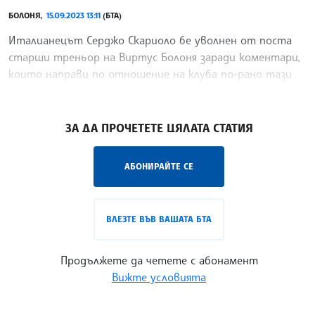
БОЛОНЯ,
15.09.2023 13:11
(БТА)
Италианецът Серджо Скариоло бе уволнен от поста
старши треньор на Виртус Болоня заради коментари,
които направи по отношение на клуба по-рано тази
седмица
/КМ/
ЗА ДА ПРОЧЕТЕТЕ ЦЯЛАТА СТАТИЯ
АБОНИРАЙТЕ СЕ
ВЛЕЗТЕ ВЪВ ВАШАТА БТА
Продължете да четете с абонамент
Вижте условията