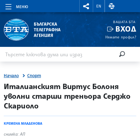
RIGHTMENU.SOCIAL
ВАЛУТНИ КУР
EN
МЕНЮ
ВАШАТА БТА
БЪЛГАРСКА
ВХОД
ТЕЛЕГРАФНА
АГЕНЦИЯ
Нямате профил?
Въведете ключова дума или израз
Търсене
ТЪРСЕН
Начало
Спорт
site.bta
Италианският Виртус Болоня
уволни старши треньора Серджо
Скариоло
КРЕМЕНА МЛАДЕНОВА
снимка: АП