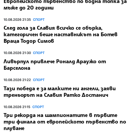
Европейското първенство по водна топка за
мъже до 20 години
10.08.2026 21:35
СПОРТ
След гола за Славия всичко се обърка,
категоричен беше наставникът на Ботев
Враца Тодор Симов
10.08.2026 21:30
СПОРТ
Ливърпул привлече Роналд Араужо от
Барселона
10.08.2026 21:22
СПОРТ
Тази победа е за малките ни ангели, заяви
треньорът на Славия Ратко Достанич
10.08.2026 21:15
СПОРТ
Три рекорда на шампионатите в първите
три финала от европейското първенство по
плуване