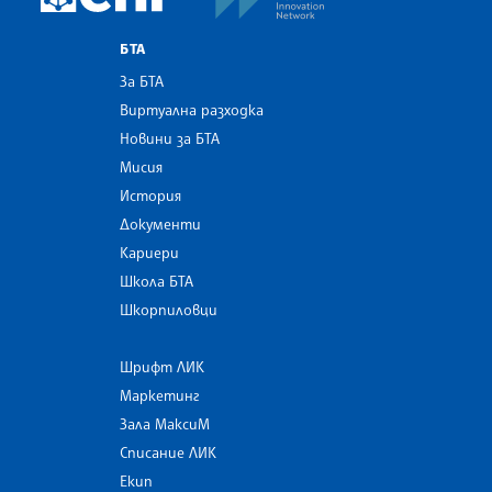
БТА
За БТА
Виртуална разходка
Новини за БТА
Мисия
История
Документи
Кариери
Школа БТА
Шкорпиловци
Шрифт ЛИК
Маркетинг
Зала МаксиМ
Списание ЛИК
Екип