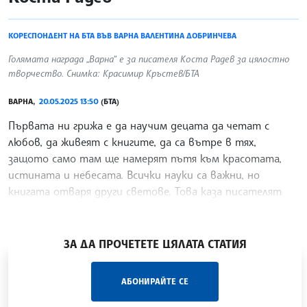
КОРЕСПОНДЕНТ НА БТА ВЪВ ВАРНА ВАЛЕНТИНА ДОБРИНЧЕВА
Голямата награда „Варна“ е за писателя Коста Радев за цялостно
творчество. Снимка: Красимир Кръстев/БТА
ВАРНА,
20.05.2025 13:50
(БТА)
Първата ни грижа е да научим децата да четат с
любов, да живеят с книгите, да са вътре в тях,
защото само там ще намерят пътя към красотата,
истината и небесата. Всички науки са важни, но
книгата отваря други светове. Това каза писателят
Коста Радев
/ХК/
ЗА ДА ПРОЧЕТЕТЕ ЦЯЛАТА СТАТИЯ
„Час ЛИК“ на БТА е мястото за срещи отблизо с
АБОНИРАЙТЕ СЕ
лицата на българската култура, наука,
образование и религия. Подкастът може да бъде