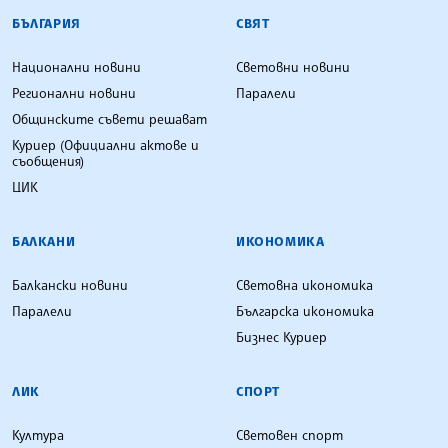
БЪЛГАРСКА ТЕЛЕГРАФНА АГЕНЦИЯ
БЪЛГАРИЯ
СВЯТ
Национални новини
Световни новини
Регионални новини
Паралели
Общинските съвети решават
Куриер (Официални актове и
съобщения)
ЦИК
БАЛКАНИ
ИКОНОМИКА
Балкански новини
Световна икономика
Паралели
Българска икономика
Бизнес Куриер
ЛИК
СПОРТ
Култура
Световен спорт