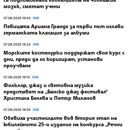
мозък, смятат учени
07.08.2026 19:43
ЛИК
Певицата Ариана Гранде за първи път оглави
германската класация за албуми
07.08.2026 19:24
ЛИК
Морските костенурки поддържат своя курс с
дни, преди да го коригират, установи
проучване
07.08.2026 19:10
ЛИК
Фолклор, джаз и световна музика
представят на „Банско джаз фестивал“
Христина Белева и Петър Миланов
07.08.2026 18:58
ЛИК
Обявиха участниците във втория етап на
юбилейното 25-о издание на конкурса „Речни