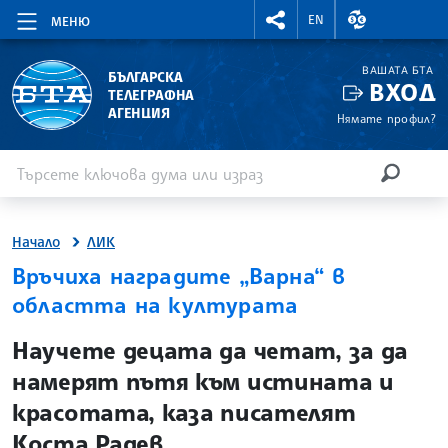
RIGHTMENU.SOCIAL
ВАЛУТНИ КУР
EN
МЕНЮ
ВАШАТА БТА
БЪЛГАРСКА
ВХОД
ТЕЛЕГРАФНА
АГЕНЦИЯ
Нямате профил?
Въведете ключова дума или израз
Търсене
ТЪРСЕН
Начало
ЛИК
Връчиха наградите „Варна“ в
областта на културата
site.bta
Научете децата да четат, за да
намерят пътя към истината и
красотата, каза писателят
Коста Радев