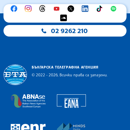
02 9262 210
БЪЛГАРСКА ТЕЛЕГРАФНА АГЕНЦИЯ
© 2022 - 2026, Всички права са запазени.
Българска телеграфна агенция
European Alliance of N
The Assocoation of the Balkan News Agencies S
MINDS Media Innovatio
European Newsroom