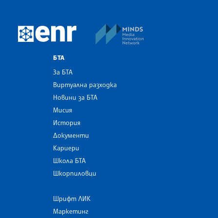
MINDS Media Innovatio
European Newsroom
БТА
За БТА
Виртуална разходка
Новини за БТА
Мисия
История
Документи
Кариери
Школа БТА
Шкорпиловци
Шрифт ЛИК
Маркетинг