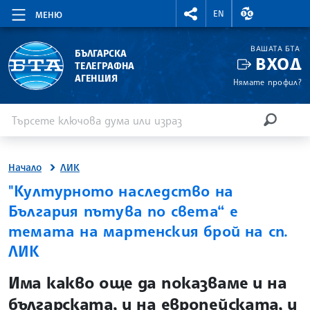
RIGHTMENU.SOCIAL
ВАЛУТНИ КУР
EN
МЕНЮ
ВАШАТА БТА
БЪЛГАРСКА
ВХОД
ТЕЛЕГРАФНА
АГЕНЦИЯ
Нямате профил?
Въведете ключова дума или израз
Търсене
ТЪРСЕН
Начало
ЛИК
"Културното наследство на
България пътува по света“ е
темата на мартенския брой на сп.
ЛИК
site.bta
Има какво още да показваме и на
българската, и на европейската, и