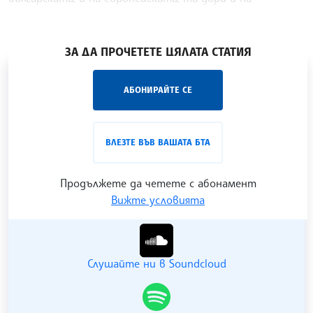
световната
/АВП/
ЗА ДА ПРОЧЕТЕТЕ ЦЯЛАТА СТАТИЯ
„Час ЛИК“ на БТА е мястото за срещи отблизо с
АБОНИРАЙТЕ СЕ
лицата на българската култура, наука,
образование и религия. Подкастът може да бъде
проследен в
интернет страницата
и в
YouTube
ВЛЕЗТЕ ВЪВ ВАШАТА БТА
канала на БТА
.
Продължете да четете с абонамент
Вижте условията
Гледайте ни в YouTube
Слушайте ни в Soundcloud