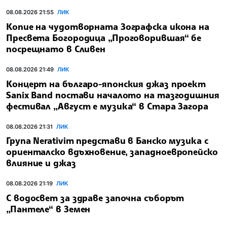
08.08.2026 21:55
ЛИК
Копие на чудотворната Зографска икона на
Пресвета Богородица „Проговорившая“ бе
посрещнато в Сливен
08.08.2026 21:49
ЛИК
Концерт на българо-японския джаз проект
Sanix Band постави началото на тазгодишния
фестивал „Август е музика“ в Стара Загора
08.08.2026 21:31
ЛИК
Група Nerativim представи в Банско музика с
ориенталско вдъхновение, западноевропейско
влияние и джаз
08.08.2026 21:19
ЛИК
С водосвет за здраве започна съборът
„Пантеле“ в Земен