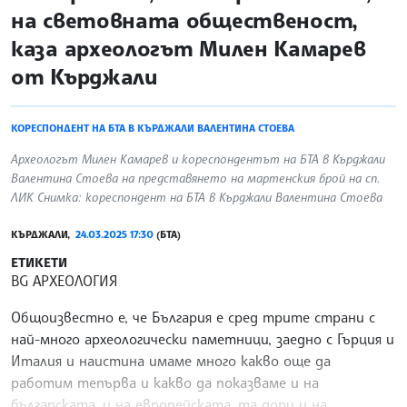
на световната общественост,
каза археологът Милен Камарев
от Кърджали
КОРЕСПОНДЕНТ НА БТА В КЪРДЖАЛИ ВАЛЕНТИНА СТОЕВА
Археологът Милен Камарев и кореспондентът на БТА в Кърджали
Валентина Стоева на представянето на мартенския брой на сп.
ЛИК Снимка: кореспондент на БТА в Кърджали Валентина Стоева
КЪРДЖАЛИ,
24.03.2025 17:30
(БТА)
ЕТИКЕТИ
BG АРХЕОЛОГИЯ
Общоизвестно е, че България е сред трите страни с
най-много археологически паметници, заедно с Гърция и
Италия и наистина имаме много какво още да
работим тепърва и какво да показваме и на
българската, и на европейската, та дори и на