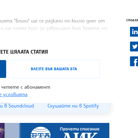
ията "Боинг" ще се разкачи по-късно днес от
СПОДЕЛ
и ще поеме курс за завръщане към Земята, но
Капсулата трябва да се приземи в
ЕТЕ ЦЯЛАТА СТАТИЯ
лизо с лицата на българската култура,
ВЛЕЗТЕ ВЪВ ВАШАТА БТА
 може да бъде проследен в
интернет
 четете с абонамент
 условията
и в Soundcloud
Слушайте ни в Spotify