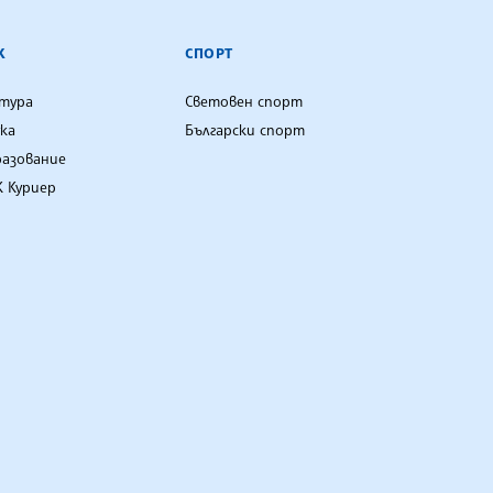
К
СПОРТ
лтура
Световен спорт
ка
Български спорт
разование
 Куриер