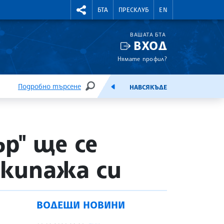
УТНИ КУРСОВЕ
RIGHTMENU.SOCIAL
БТА
ПРЕСКЛУБ
EN
ВАШАТА БТА
ВХОД
Нямате профил?
Подробно търсене
НАВСЯКЪДЕ
ТЪРСЕНЕ
ЕМИСИЯ
р" ще се
екипажа си
ВОДЕЩИ НОВИНИ