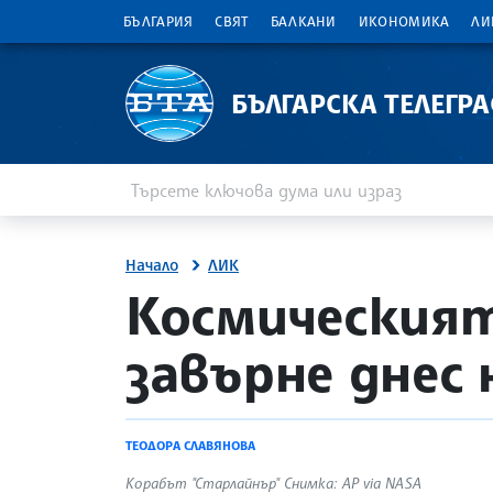
БЪЛГАРИЯ
СВЯТ
БАЛКАНИ
ИКОНОМИКА
ЛИ
БЪЛГАРСКА ТЕЛЕГР
Въведете ключова дума или израз
Търсене
Начало
ЛИК
site.bta
Космическият
завърне днес 
ТЕОДОРА СЛАВЯНОВА
Корабът "Старлайнър" Снимка: AP via NASA