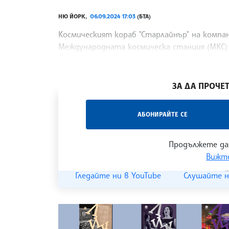
НЮ ЙОРК,
06.09.2024 17:03
(БТА)
Космическият кораб "Старлайнър" на компан
Международната космическа станция (МКС) 
без екипажа си, предаде Асошиейтед прес. 
/ТС/
ЗА ДА ПРОЧЕТ
„Час ЛИК“ на БТА е мястото за срещи отб
АБОНИРАЙТЕ СЕ
наука, образование и религия. Подкастът
страницата
и в
YouTube канала на БТА
.
Продължете да
Вижте
Гледайте ни в YouTube
Слушайте н