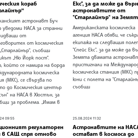
ическия кораб
Екс", за да може да вър
рлайнър“
астронавтите от
"Старлайнър" на Земят
канският астронавт Буч
Американската космическа
р уведоми НАСА за странни
агенция НАСА обяви, че сък
, идващи от
екипажа на следващия поле
оговорител от космическия
"Спейс Екс", за да може да в
„Старлайнър“, съобщи
Земята двамата астронавт
икът „Ню Йорк пост“.
пристигнали на Междунаро
, който се намира на борда
космическа станция (МКС) п
ждународната космическа
юни с полета на "Старлайнъ
я (МКС), се свързва по
съобщи
то до Космическия център
ън“ на НАСА в Хюстън, за
бщи за проблема. „Имам в
24 09:55
25.08.2024 11:32
ционният регулаторен
Астронавтите на НАС
н в САЩ спря отново
остават в космоса до