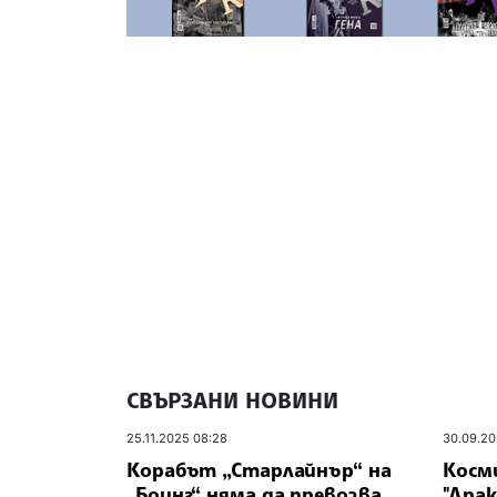
СВЪРЗАНИ НОВИНИ
25.11.2025 08:28
30.09.20
Корабът „Старлайнър“ на
Косм
„Боинг“ няма да превозва
"Драк