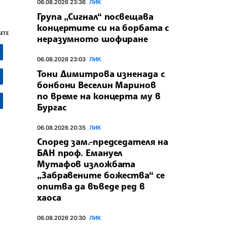
06.08.2026 23:36
ЛИК
Група „Сигнал“ посвещава
концертите си на борбата с
ЕТЕ
неразумното шофиране
06.08.2026 23:03
ЛИК
Тони Димитрова изненада с
бонбони Веселин Маринов
по време на концерта му в
Бургас
06.08.2026 20:35
ЛИК
Според зам.-председателя на
БАН проф. Емануел
Мутафов изложбата
„Забравените божества“ се
опитва да въведе ред в
хаоса
06.08.2026 20:30
ЛИК