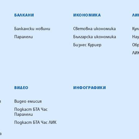
ЕНЦИЯ
БАЛКАНИ
ИКОНОМИКА
ЛИ
Балкански новини
Световна икономика
Ку
Паралели
Българска икономика
Нау
Бизнес Куриер
Об
ЛИК
ВИДЕО
ИНФОГРАФИКИ
я
Видео емисия
Подкаст БТА Час
Паралели
Подкаст БТА Час ЛИК
а