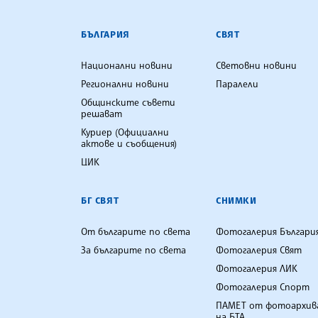
БЪЛГАРСКА ТЕЛЕГРАФНА АГ
БЪЛГАРИЯ
СВЯТ
Национални новини
Световни новини
Регионални новини
Паралели
Общинските съвети
решават
Куриер (Официални
актове и съобщения)
ЦИК
БГ СВЯТ
СНИМКИ
От българите по света
Фотогалерия Българи
За българите по света
Фотогалерия Свят
Фотогалерия ЛИК
Фотогалерия Спорт
ПАМЕТ от фотоархив
на БТА