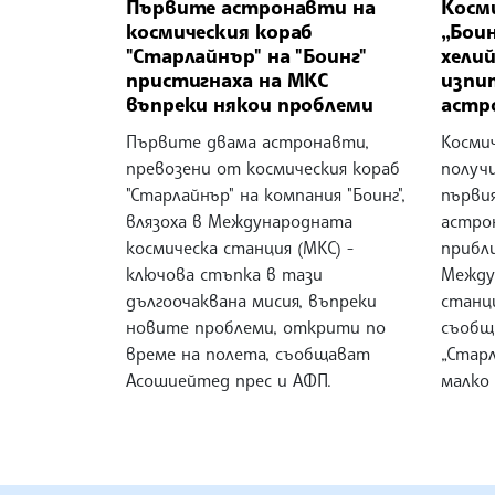
Първите астронавти на
Косм
космическия кораб
„Бои
"Старлайнър" на "Боинг"
хелий
пристигнаха на МКС
изпи
въпреки някои проблеми
астр
Първите двама астронавти,
Космич
превозени от космическия кораб
получ
"Старлайнър" на компания "Боинг",
първи
влязоха в Международната
астро
космическа станция (МКС) -
прибл
ключова стъпка в тази
Между
дългоочаквана мисия, въпреки
станц
новите проблеми, открити по
съобщ
време на полета, съобщават
„Стар
Асошиейтед прес и АФП.
малко