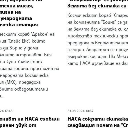
телна мисия,
Земята без екипажа си
тигна на
Космическият кораб “Старл
ународната
на компанията “Боинг” се з
ическа станция
на Земята без екипажа си с
еският кораб "Дракон" на
множество технически про
ия "Спейс Екс", който
предадоха осведомителнит
а да върне у дома
агенции. Апаратът се приз
раните астронавти Бъч
американския щат Ню Мекси
 и Суни Уилямс през
като НАСА излъчваше на ж
ащата година, пристигна на
народната космическа
я (МКС), предадоха
вните осведомителни
и.
24 17:48
31.08.2024 10:57
онавт на НАСА съобщи
НАСА съкрати екипажа
ранен звук от
следващия полет на "С