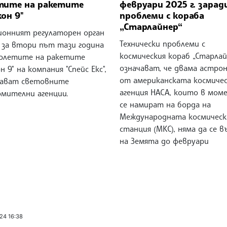
тите на ракетите
февруари 2025 г. зарад
он 9"
проблеми с кораба
„Старлайнер“
ионният регулаторен орган
Технически проблеми с
 за втори път тази година
космическия кораб „Старлай
полетите на ракетите
означават, че двама астро
н 9" на компания "Спейс Екс",
от американската космиче
ават световните
агенция НАСА, които в мом
омителни агенции.
се намират на борда на
Международната космическ
станция (МКС), няма да се 
на Земята до февруари
24 16:38