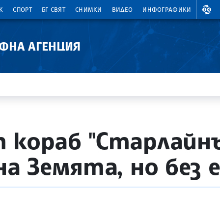
ВАЛ
К
СПОРТ
БГ СВЯТ
СНИМКИ
ВИДЕО
ИНФОГРАФИКИ
АФНА АГЕНЦИЯ
 кораб "Старлайнъ
на Земята, но без 