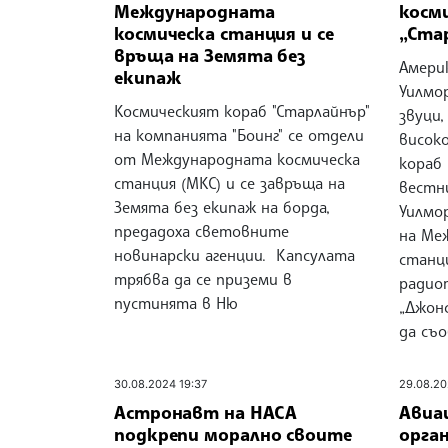
Международната
косм
космическа станция и се
„Ста
връща на Земята без
Амери
екипаж
Уилмо
Космическият кораб "Старлайнър"
звуци
на компанията "Боинг" се отдели
висок
от Международната космическа
кораб 
станция (МКС) и се завръща на
вестн
Земята без екипаж на борда,
Уилмор
предадоха световните
на Ме
новинарски агенции. Капсулата
станци
трябва да се приземи в
радио
пустинята в Ню
„Джонс
да съо
30.08.2024 19:37
29.08.20
Астронавт на НАСА
Авиа
подкрепи морално своите
орга