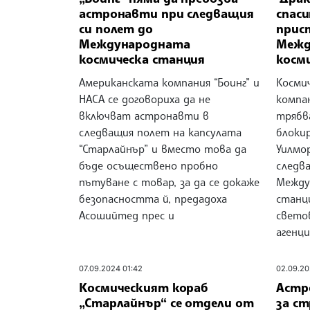
астронавти при следващия
спаси
си полет до
прис
Международната
Межд
космическа станция
косм
Американската компания “Боинг” и
Космич
НАСА се договориха да не
компан
включват астронавти в
трябв
следващия полет на капсулата
блоки
“Старлайнър” и вместо това да
Уилмор
бъде осъществено пробно
следв
пътуване с товар, за да се докаже
Между
безопасността й, предадоха
станци
Асошийтед прес и
свето
агенци
07.09.2024 01:42
02.09.20
Космическият кораб
Астр
„Старлайнър“ се отдели от
за ст