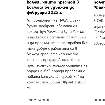
колеги, чийто престой в
поле
космоса бе удължен до
"Фалк
февруари 2025 г.
Авиац
Астронавтът на НАСА, Франк
в САЩ
Рубио, подкрепи двамата си
спря 
колеги, Буч Уилмор и Суни Уилямс,
"Фалко
и им каза да останат позитивни
съобщ
и да продължат да се справят все
освед
така добре с работата си в
Международната космическа
станция, предаде Асошиейтед
прес. Уилямс и Уилмор останаха на
борда на МКС поради проблеми с
новата капсула „Старлайнър“ на
компанията „Боинг“. Франк Рубио
мн
07.06.2024 09:30
06.06.20