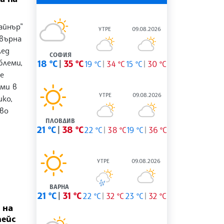
айнър”
УТРЕ
09.08.2026
авърна
лед
СОФИЯ
блеми,
18 °C
35 °C
19 °C
34 °C
15 °C
30 °C
е
еми в
УТРЕ
09.08.2026
ко,
иво
ПЛОВДИВ
21 °C
38 °C
22 °C
38 °C
19 °C
36 °C
УТРЕ
09.08.2026
ВАРНА
21 °C
31 °C
22 °C
32 °C
23 °C
32 °C
 на
пейс