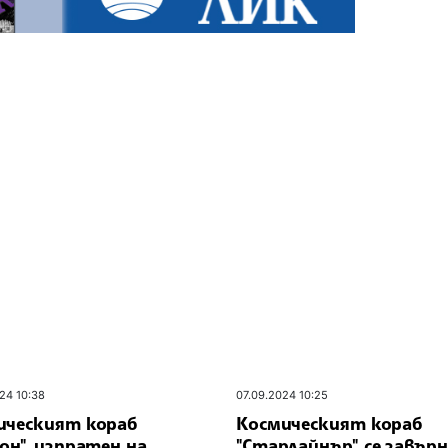
24 10:38
07.09.2024 10:25
ическият кораб
Космическият кораб
он", изпратен на
"Старлайнър" се завърн