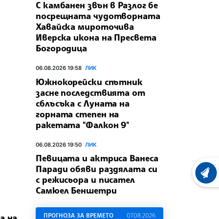
С камбанен звън в Разлог бе
посрещната чудотворната
Хавайска мироточива
Иверска икона на Пресвета
Богородица
06.08.2026 19:58
ЛИК
Южнокорейски спътник
засне последствията от
сблъсъка с Луната на
горната степен на
ракетата "Фалкон 9"
06.08.2026 19:50
ЛИК
Певицата и актриса Ванеса
Паради обяви раздялата си
ХРОНО
с режисьора и писател
Самюел Беншетри
ПРОГНОЗА ЗА ВРЕМЕТО
07.08.2026
а на