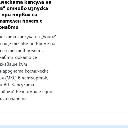
ическата капсула на
нг“ отново изпуска
 при първия си
тателен полет с
онавти
еската капсула на „Боинг“
и още течове по време на
я си тестов полет с
навти, докато се
ижаваше към
народната космическа
ия (МКС) в четвъртък,
и АП. Капсулата
лайнър“ вече имаше едно
 изтичане на