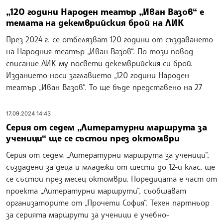
„120 години Народен театър „Иван Вазов“ е
темата на декемврийския брой на ЛИК
През 2024 г. се отбелязват 120 години от създаването
на Народния театър „Иван Вазов“. По този повод
списание ЛИК му посвети декемврийския си брой.
Изданието носи заглавието „120 години Народен
театър „Иван Вазов“. То ще бъде представено на 27
17.09.2024 14:43
Серия от седем „Литературни маршрута за
ученици“ ще се състои през октомври
Серия от седем „Литературни маршрута за ученици“,
създадени за деца и младежи от шести до 12-и клас, ще
се състои през месец октомври. Поредицата е част от
проекта „Литературни маршрути“, съобщават
организаторите от „Прочети София“. Техен партньор
за серията маршрути за ученици е учебно-