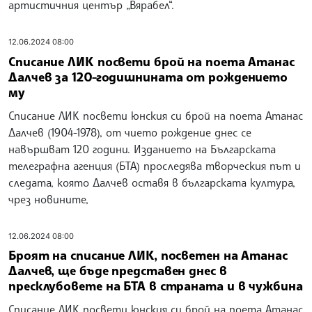
артистичния център „Вярабел“.
12.06.2024 08:00
Списание ЛИК посвети брой на поета Атанас
Далчев за 120-годишнината от рождението
му
Списание ЛИК посвети юнския си брой на поета Атанас
Далчев (1904-1978), от чието рождение днес се
навършват 120 години. Изданието на Българската
телеграфна агенция (БТА) проследява творческия път и
следата, която Далчев оставя в българската култура,
чрез новините,
12.06.2024 08:00
Броят на списание ЛИК, посветен на Атанас
Далчев, ще бъде представен днес в
пресклубовете на БТА в страната и в чужбина
Списание ЛИК посвети юнския си брой на поета Атанас