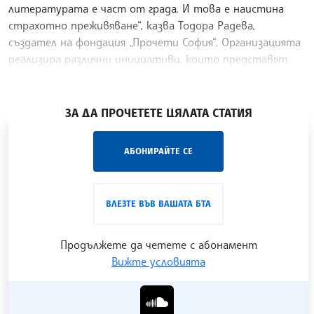
литературата е част от града. И това е наистина
страхотно преживяване“, казва Тодора Радева,
създател на фондация „Прочети София“. Организацията
реализира различни инициативи, които представят
града,
/ХТ/
ЗА ДА ПРОЧЕТЕТЕ ЦЯЛАТА СТАТИЯ
„Час ЛИК“ на БТА е мястото за срещи отблизо с
АБОНИРАЙТЕ СЕ
лицата на българската култура, наука,
образование и религия. Подкастът може да бъде
проследен в
интернет страницата
и в
YouTube
ВЛЕЗТЕ ВЪВ ВАШАТА БТА
канала на БТА
.
Продължете да четете с абонамент
Вижте условията
Гледайте ни в YouTube