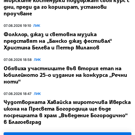
Морските костенурки поддържат своя курс с
дни, преди да го коригират, установи
проучване
07.08.2026 19:10
ЛИК
Фолклор, джаз и световна музика
представят на „Банско джаз фестивал“
Христина Белева и Петър Миланов
07.08.2026 18:58
ЛИК
Обявиха участниците във втория етап на
юбилейното 25-о издание на конкурса „Речни
ноти“
07.08.2026 18:47
ЛИК
Чудотворната Хавайска мироточива Иверска
икона на Пресвета Богородица ще бъде
посрещната в храм „Въведение Богородично“
в Благоевград