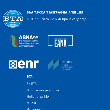
БЪЛГАРСКА ТЕЛЕГРАФНА АГЕНЦИЯ
© 2022 - 2026, Всички права са запазени.
Българска телеграфна агенция
European Alliance of N
The Assocoation of the Balkan News Agencies S
MINDS Media Innovatio
European Newsroom
БТА
За БТА
Виртуална разходка
Новини за БТА
Мисия
История