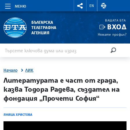
RIGHTMENU.SOCIAL
ВАЛУТНИ КУР
EN
МЕНЮ
ВАШАТА БТА
БЪЛГАРСКА
ВХОД
ТЕЛЕГРАФНА
АГЕНЦИЯ
Нямате профил?
Въведете ключова дума или израз
Търсене
ТЪРСЕН
Начало
ЛИК
site.bta
Литературата е част от града,
казва Тодора Радева, създател на
фондация „Прочети София“
ЯНИЦА ХРИСТОВА