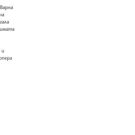
 Варна
на
гала
римата
 и
опера