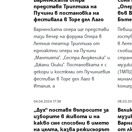
представя Триптиха на
„Опе
Пучини в постановка на
във В
фестивала в Торе дел Лаго
Бъте
Варненската опера ще представи
Певиц
тази вечер на форума Опера в
госту
Летния театър Триптиха от
в Лет
едноактни опери на Пучини
съобщ
„Мантията“, „Сестра Анджелика“ и
стран
„Джани Скики“. Постановката е с
музик
декори и костюми от Пучиниевия
(ТМПЦ)
фестивал в Торе дел Лаго в
минало
Италия, а
конце
04.04.2024 17:39
08.03.20
„Дух“ поставя въпросите за
Вели
изборите в живота и на
музи
какво сме способни в името
Варн
на целта, казва режисьорът
от л