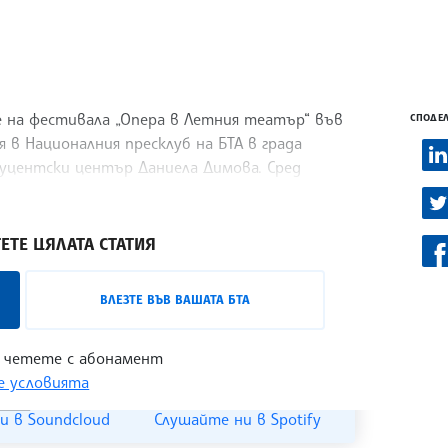
е на фестивала „Опера в Летния театър“ във
СПОДЕЛ
 в Националния пресклуб на БТА в града
уцентски център Даниела Димова. Сред
ЕТЕ ЦЯЛАТА СТАТИЯ
лизо с лицата на българската култура,
ВЛЕЗТЕ ВЪВ ВАШАТА БТА
 може да бъде проследен в
интернет
 четете с абонамент
 условията
и в Soundcloud
Слушайте ни в Spotify