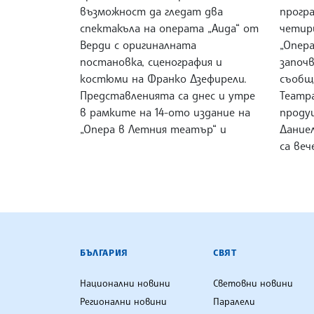
възможност да гледат два
прогр
спектакъла на операта „Аида“ от
четир
Верди с оригиналната
„Опер
постановка, сценография и
започв
костюми на Франко Дзефирели.
съобщ
Представленията са днес и утре
Театр
в рамките на 14-ото издание на
проду
„Опера в Летния театър“ и
Дание
са веч
БЪЛГАРСКА ТЕЛЕГРАФНА АГ
БЪЛГАРИЯ
СВЯТ
Национални новини
Световни новини
Регионални новини
Паралели