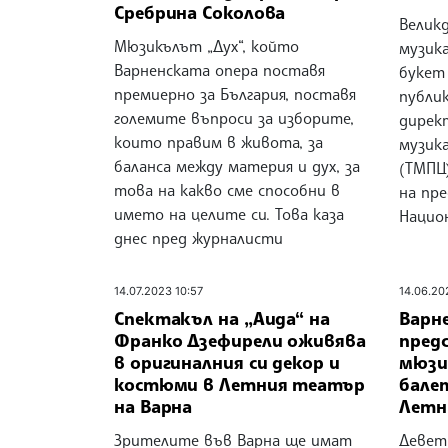
Сребрина Соколова
Велик
Мюзикълът „Дух“, който
музик
Варненската опера поставя
букет
премиерно за България, поставя
публи
големите въпроси за изборите,
дирек
които правим в живота, за
музик
баланса между материя и дух, за
(ТМПЦ
това на какво сме способни в
на пре
името на целите си. Това каза
Национ
днес пред журналисти
14.07.2023 10:57
14.06.20
Спектакъл на „Аида“ на
Варн
Франко Дзефирели оживява
предс
в оригиналния си декор и
мюзи
костюми в Летния театър
бале
на Варна
Летн
Зрителите във Варна ще имат
Девет