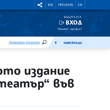
УТНИ КУРСОВЕ
RIGHTMENU.SOCIAL
БТА
ПРЕСКЛУБ
EN
ВАШАТА БТА
ВХОД
Нямате профил?
Подробно търсене
НАВСЯКЪДЕ
ТЪРСЕНЕ
ЕМИСИЯ
ото издание
 театър“ във