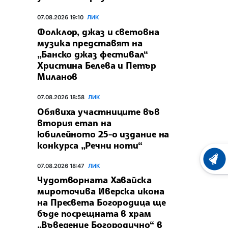
07.08.2026 19:10
ЛИК
Фолклор, джаз и световна
музика представят на
„Банско джаз фестивал“
Христина Белева и Петър
Миланов
07.08.2026 18:58
ЛИК
Обявиха участниците във
втория етап на
юбилейното 25-о издание на
конкурса „Речни ноти“
ХРОНО
07.08.2026 18:47
ЛИК
Чудотворната Хавайска
мироточива Иверска икона
на Пресвета Богородица ще
бъде посрещната в храм
„Въведение Богородично“ в