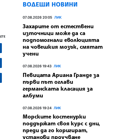
ВОДЕЩИ НОВИНИ
07.08.2026 20:05
ЛИК
Захарите от естествени
източници може да са
ЕТЕ
подпомогнали еволюцията
на човешкия мозък, смятат
учени
07.08.2026 19:43
ЛИК
Певицата Ариана Гранде за
първи път оглави
германската класация за
албуми
07.08.2026 19:24
ЛИК
Морските костенурки
поддържат своя курс с дни,
преди да го коригират,
установи проучване