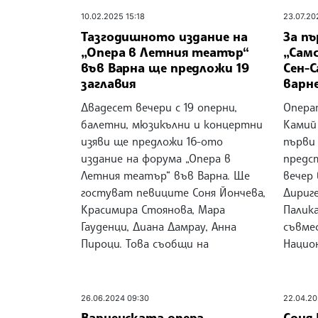
10.02.2025 15:18
23.07.20
Тазгодишното издание на
За п
„Опера в Летния театър“
„Сам
във Варна ще предложи 19
Сен-С
заглавия
варне
Двадесет вечери с 19 оперни,
Опера
балетни, мюзикълни и концертни
Камий 
изяви ще предложи 16-ото
първи 
издание на форума „Опера в
предс
Летния театър“ във Варна. Ще
вечер 
гостуват певиците Соня Йончева,
Дириг
Красимира Стоянова, Мара
Палик
Гауденци, Диана Дамрау, Анна
съвме
Пироци. Това съобщи на
Нацио
26.06.2024 09:30
22.04.20
Варненската опера
Соня