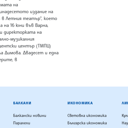
амата на
инадесетото издание на
а в Летния театър“, което
а на 16 юни във Варна,
и директорката на
ално-музикалния
центски център (ТМПЦ)
ла Димова. Двадесет и една
ерите, в
ЕНЦИЯ
БАЛКАНИ
ИКОНОМИКА
ЛИ
Балкански новини
Световна икономика
Ку
Паралели
Българска икономика
Нау