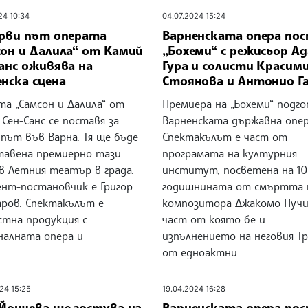
24 10:34
04.07.2024 15:24
ърви път операта
Варненската опера по
сон и Далила“ от Камий
„Бохеми“ с режисьор Ад
анс оживява на
Гура и солисти Красим
нска сцена
Стоянова и Антонио Г
та „Самсон и Далила“ от
Премиера на „Бохеми“ подг
Сен-Санс се поставя за
Варненската държавна опер
път във Варна. Тя ще бъде
Спектакълът е част от
тавена премиерно тази
програмата на културния
в Летния театър в града.
институт, посветена на 10
ент-постановчик е Григор
годишнината от смъртта 
аров. Спектакълът е
композитора Джакомо Пучи
стна продукция с
част от която бе и
налната опера и
изпълнението на неговия Т
от едноактни
24 15:25
19.04.2024 16:28
 Йончева ще гостува на
Варненската опера по