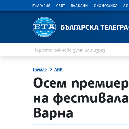
БЪЛГАРИЯ
СВЯТ
БАЛКАНИ
ИКОНОМИКА
ЛИ
БЪЛГАРСКА ТЕЛЕГР
Въведете ключова дума или израз
Търсене
Начало
ЛИК
site.bta
Осем премиер
на фестивала
Варна