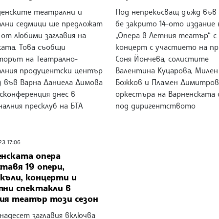
денските театрални и
Под непрекъсващ дъжд във
ални седмици ще предложат
бе закрито 14-ото издание 
 от любими заглавия на
„Опера в Летния театър“ с 
ката. Това съобщи
концерт с участието на п
торът на Театрално-
Соня Йончева, солистите
алния продуцентски център
Валентина Куцарова, Милен
) във Варна Даниела Димова
Божков и Пламен Димитров
сконференция днес в
оркестъра на Варненската 
алния пресклуб на БТА
под диригентството
23 17:06
енската опера
тавя 19 опери,
къли, концерти и
тни спектакли в
ия театър този сезон
надесет заглавия включва