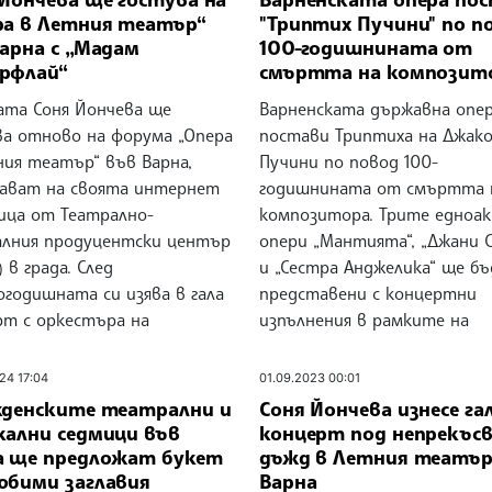
ра в Летния театър“
"Триптих Пучини" по п
арна с „Мадам
100-годишнината от
рфлай“
смъртта на композит
ата Соня Йончева ще
Варненската държавна опе
ва отново на форума „Опера
постави Триптиха на Джак
ния театър“ във Варна,
Пучини по повод 100-
ават на своята интернет
годишнината от смъртта 
ица от Театрално-
композитора. Трите едноа
алния продуцентски център
опери „Мантията“, „Джани С
 в града. След
и „Сестра Анджелика“ ще б
годишната си изява в гала
представени с концертни
рт с оркестъра на
изпълнения в рамките на
24 17:04
01.09.2023 00:01
кденските театрални и
Соня Йончева изнесе га
кални седмици във
концерт под непрекъс
а ще предложат букет
дъжд в Летния театър
юбими заглавия
Варна