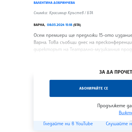
ВАЛЕНТИНА ДОБРИНЧЕВА
Снимка: Красимир Кръстев / БТА
ВАРНА,
08.03.2024 15:18
(БТА)
Осем премиери ще предложи 15-ото издани
Варна. Това съобщи днес на пресконференция
директорът на Театрално-музикалния прод
новите
/АКМ/
ЗА ДА ПРОЧЕТ
„Час ЛИК“ на БТА е мястото за срещи отб
АБОНИРАЙТЕ СЕ
наука, образование и религия. Подкастът
страницата
и в
YouTube канала на БТА
.
Продължете да
Вижте
Гледайте ни в YouTube
Слушайте н