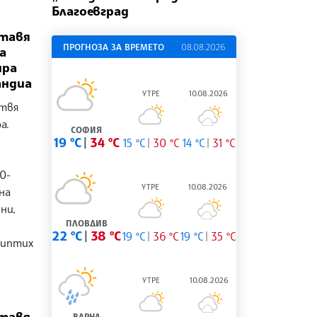
Благоевград
ставя
ПРОГНОЗА ЗА ВРЕМЕТО
08.08.2026
а
ира
андиа
УТРЕ
10.08.2026
отвя
а.
СОФИЯ
19 °C
34 °C
15 °C
30 °C
14 °C
31 °C
0-
УТРЕ
10.08.2026
на
ни,
ПЛОВДИВ
22 °C
38 °C
19 °C
36 °C
19 °C
35 °C
риптих
УТРЕ
10.08.2026
ставя
ВАРНА