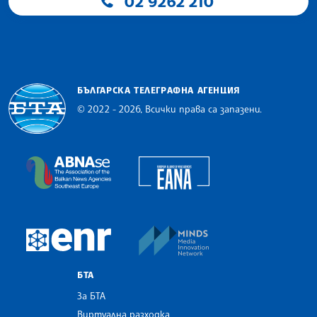
02 9262 210
БЪЛГАРСКА ТЕЛЕГРАФНА АГЕНЦИЯ
© 2022 - 2026, Всички права са запазени.
Българска телеграфна агенция
European Alliance of N
The Assocoation of the Balkan News Agencies S
MINDS Media Innovatio
European Newsroom
БТА
За БТА
Виртуална разходка