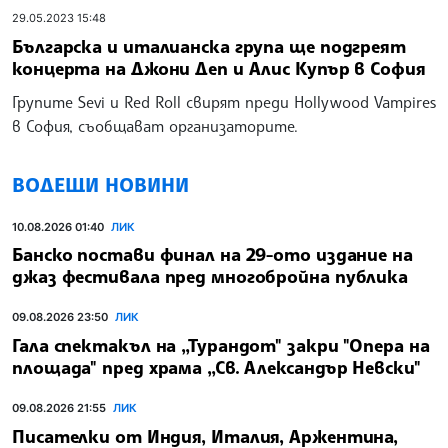
29.05.2023 15:48
Българска и италианска група ще подгреят
концерта на Джони Деп и Алис Купър в София
Групите Sevi и Red Roll свирят преди Hollywood Vampires
в София, съобщават организаторите.
ВОДЕЩИ НОВИНИ
10.08.2026 01:40
ЛИК
Банско постави финал на 29-ото издание на
джаз фестивала пред многобройна публика
09.08.2026 23:50
ЛИК
Гала спектакъл на „Турандот" закри "Опера на
площада" пред храма „Св. Александър Невски"
09.08.2026 21:55
ЛИК
Писателки от Индия, Италия, Аржентина,