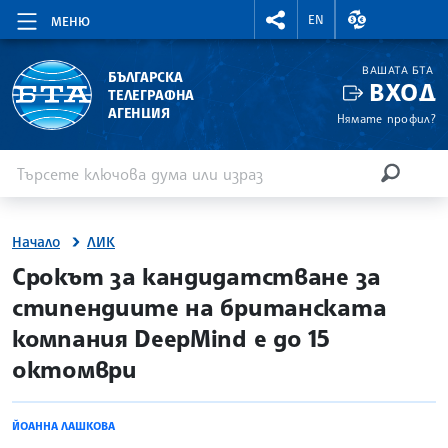
RIGHTMENU.SOCIAL
ВАЛУТНИ КУР
EN
МЕНЮ
ВАШАТА БТА
БЪЛГАРСКА
ВХОД
ТЕЛЕГРАФНА
АГЕНЦИЯ
Нямате профил?
Въведете ключова дума или израз
Търсене
ТЪРСЕН
Начало
ЛИК
site.bta
Срокът за кандидатстване за
стипендиите на британската
компания DeepMind е до 15
октомври
ЙОАННА ЛАШКОВА