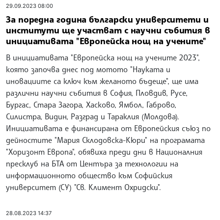
29.09.2023 08:00
За поредна година български университети и
институти ще участват с научни събития в
инициативата "Европейска нощ на учените"
В инициативата "Европейска нощ на учените 2023",
която започва днес под мотото "Науката и
иновациите са ключ към желаното бъдеще", ще има
различни научни събития в София, Пловдив, Русе,
Бургас, Стара Загора, Хасково, Ямбол, Габрово,
Силистра, Видин, Разград и Тараклия (Молдова).
Инициативата е финансирана от Европейския съюз по
дейностите "Мария Склодовска-Кюри" на програмата
"Хоризонт Европа", обявиха преди дни в Националния
пресклуб на БТА от Центъра за технологии на
информационното общество към Софийския
университет (СУ) "Св. Климент Охридски".
28.08.2023 14:37