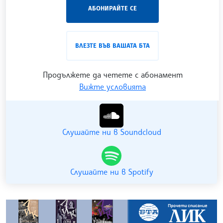
„Час ЛИК“ на БТА е мястото за срещи отблизо с
АБОНИРАЙТЕ СЕ
лицата на българската култура, наука,
образование и религия. Подкастът може да бъде
проследен в
интернет страницата
и в
YouTube
ВЛЕЗТЕ ВЪВ ВАШАТА БТА
канала на БТА
.
Продължете да четете с абонамент
Вижте условията
Гледайте ни в YouTube
Слушайте ни в Soundcloud
Слушайте ни в Spotify