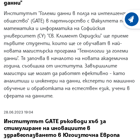
данни"
Институтът "Големи данни в полза на интелигентно
общество" (GATE) в партньорство с Факултета по
ХРОНО
математика и информатика на Софийския
университет (СУ) "Св. Климент Охридски" ще приеме
първите студенти, които ще се обучават в най-
новата магистърска програма "Технологии за големи
данни". Тя започва в началото на новата академична
година, съобщиха от института. Завършилите
магистри ще могат да работят ефективно - като
аналитици и инженери на данни, експерти по машинно
обучение и обработката на естествен език, учени в
сферата на данните.
28.06.2023 19:04
Институтът GATE ръководи хъб за
стимулиране на иновациите в
здравеопазването в Югоизточна Европа