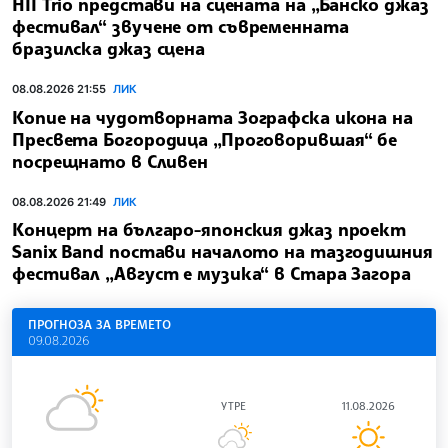
HII Trio представи на сцената на „Банско джаз
фестивал“ звучене от съвременната
бразилска джаз сцена
08.08.2026 21:55
ЛИК
Копие на чудотворната Зографска икона на
Пресвета Богородица „Проговорившая“ бе
посрещнато в Сливен
08.08.2026 21:49
ЛИК
Концерт на българо-японския джаз проект
Sanix Band постави началото на тазгодишния
фестивал „Август е музика“ в Стара Загора
ПРОГНОЗА ЗА ВРЕМЕТО
09.08.2026
УТРЕ
11.08.2026