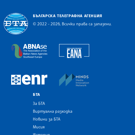
БЪЛГАРСКА ТЕЛЕГРАФНА АГЕНЦИЯ
© 2022 - 2026, Всички права са запазени.
Българска телеграфна агенция
European Alliance of N
The Assocoation of the Balkan News Agencies S
MINDS Media Innovatio
European Newsroom
БТА
За БТА
Виртуална разходка
Новини за БТА
Мисия
История