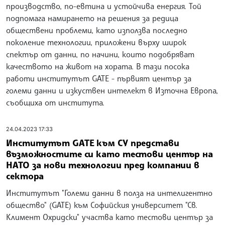
производство, по-евтина и устойчива енергия. Той
подпомага намирането на решения за редица
обществени проблеми, като използва последно
поколение технологии, приложени върху широк
спектър от данни, по начини, които подобряват
качеството на живот на хората. В тази посока
работи институтът GATE - първият център за
големи данни и изкуствен интелект в Източна Европа,
съобщиха от института.
24.04.2023 17:33
Институтът GATE към СУ представи
възможностите си като тестови център на
НАТО за нови технологии пред компании в
сектора
Институтът "Големи данни в полза на интелигентно
общество" (GATE) към Софийския университет "Св.
Климент Охридски" участва като тестови център за