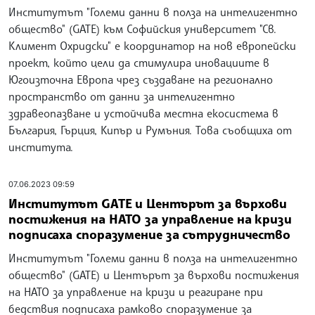
Институтът "Големи данни в полза на интелигентно
общество" (GATE) към Софийския университет "Св.
Климент Охридски" е координатор на нов европейски
проект, който цели да стимулира иновациите в
Югоизточна Европа чрез създаване на регионално
пространство от данни за интелигентно
здравеопазване и устойчива местна екосистема в
България, Гърция, Кипър и Румъния. Това съобщиха от
института.
07.06.2023 09:59
Институтът GATE и Центърът за върхови
постижения на НАТО за управление на кризи
подписаха споразумение за сътрудничество
Институтът "Големи данни в полза на интелигентно
общество" (GATE) и Центърът за върхови постижения
на НАТО за управление на кризи и реагиране при
бедствия подписаха рамково споразумение за