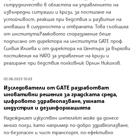
сътрудничество в областта на управлението на
извънредни ситуации и кризи, за постигане на
устойчивост, реакция при бедствия и развитие на
иновации в сигурността и отбраната. Това съобщиха
от института.Рамковото споразумение беше
подписано от директора на института GATE проф.
Силвия Илиева и от директора на Центъра за върхови
постижения на НАТО за управление на кризи и
реагиране при бедствия полковник Орлин Николов.
02.06.2023 15:03
Изследователи от GATE разработват
иновативни решения за градската среда,
цифровото здравеопазване, умната
индустрия и дезинформацията
Надеждният изкуствен интелект може да донесе
много ползи, като например по-добро здравеопазване,
по-безопасен и чист транспорт, по-ефективно