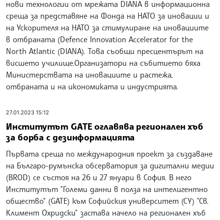
нови технологии от мрежата DIANA в информационна
среща за представяне на Фонда на НАТО за иновации и
на Ускорителя на НАТО за стимулиране на иновациите
в отбраната (Defence Innovation Accelerator for the
North Atlantic (DIANA). Това съобщи пресцентърът на
висшето училище.Организатори на събитието бяха
Министерствата на иновациите и растежа,
отбраната и на икономиката и индустрията.
27.01.2023 15:12
Институтът GATE оглавява регионален хъб
за борба с дезинформацията
Първата среща по международния проект за създаване
на Българо-румънска обсерватория за дигитални медии
(BROD) се състоя на 26 и 27 януари в София. В него
Институтът "Големи данни в полза на интелигентно
общество" (GATE) към Софийския университет (СУ) "Св.
Климент Охридски" застава начело на регионален хъб