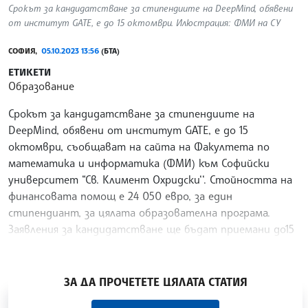
Срокът за кандидатстване за стипендиите на DeepMind, обявени
от институт GATE, е до 15 октомври. Илюстрация: ФМИ на СУ
СОФИЯ,
05.10.2023 13:56
(БТА)
ЕТИКЕТИ
Образование
Срокът за кандидатстване за стипендиите на
DeepMind, обявени от институт GATE, е до 15
октомври, съобщават на сайта на Факултета по
математика и информатика (ФМИ) към Софийски
университет “Св. Климент Охридски‘‘. Стойността на
финансовата помощ е 24 050 евро, за един
стипендиант, за цялата образователна програма.
Заявления за кандидатстване ще бъдат приемани до15
октомври, онлайн.
/АКМ/
ЗА ДА ПРОЧЕТЕТЕ ЦЯЛАТА СТАТИЯ