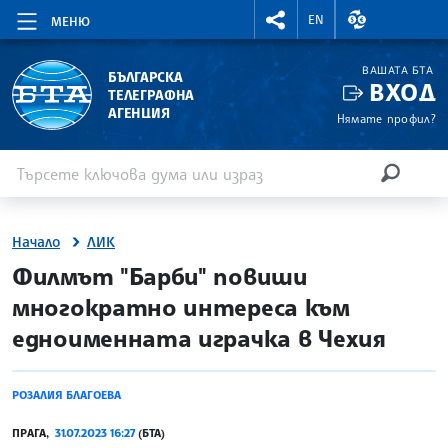
RIGHTMENU.SOCIAL
ВАЛУТНИ КУР
EN
МЕНЮ
ВАШАТА БТА
БЪЛГАРСКА
ВХОД
ТЕЛЕГРАФНА
АГЕНЦИЯ
Нямате профил?
Въведете ключова дума или израз
Търсене
ТЪРСЕН
Начало
ЛИК
site.bta
Филмът "Барби" повиши
многократно интереса към
едноименната играчка в Чехия
РОЗАЛИЯ БЛАГОЕВА
ПРАГА,
31.07.2023 16:27
(БТА)