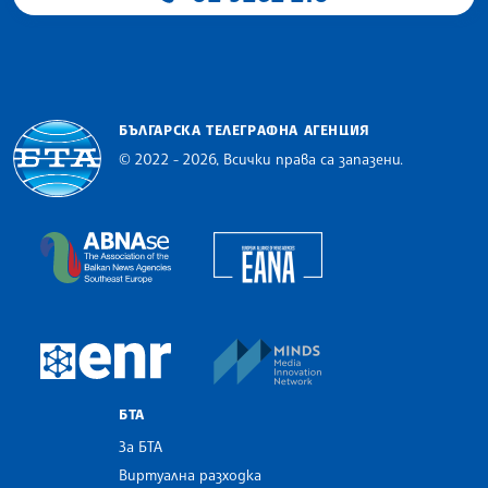
БЪЛГАРСКА ТЕЛЕГРАФНА АГЕНЦИЯ
© 2022 - 2026, Всички права са запазени.
Българска телеграфна агенция
European Alliance of N
The Assocoation of the Balkan News Agencies S
MINDS Media Innovatio
European Newsroom
БТА
За БТА
Виртуална разходка