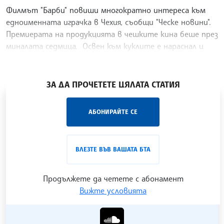
Филмът "Барби" повиши многократно интереса към
едноименната играчка в Чехия, съобщи "Ческе новини".
Премиерата на продукцията в чешките кина беше през
миналата седмица. Освен към куклите е нараснал и
интересът към аксесоарите на Барби - дрехи,
/РБ/
ЗА ДА ПРОЧЕТЕТЕ ЦЯЛАТА СТАТИЯ
„Час ЛИК“ на БТА е мястото за срещи отблизо с
АБОНИРАЙТЕ СЕ
лицата на българската култура, наука,
образование и религия. Подкастът може да бъде
проследен в
интернет страницата
и в
YouTube
ВЛЕЗТЕ ВЪВ ВАШАТА БТА
канала на БТА
.
Продължете да четете с абонамент
Вижте условията
Гледайте ни в YouTube