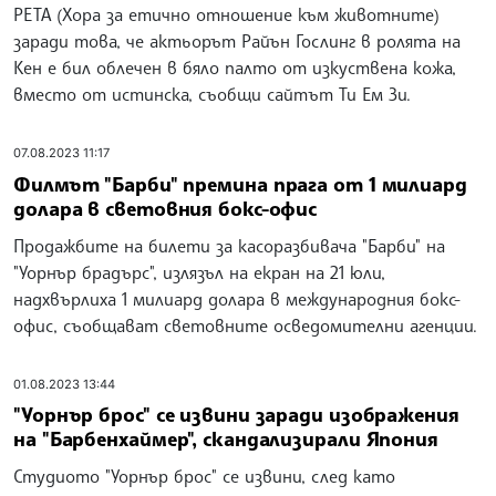
PETA (Хора за етично отношение към животните)
заради това, че актьорът Райън Гослинг в ролята на
Кен е бил облечен в бяло палто от изкуствена кожа,
вместо от истинска, съобщи сайтът Ти Ем Зи.
07.08.2023 11:17
Филмът "Барби" премина прага от 1 милиард
долара в световния бокс-офис
Продажбите на билети за касоразбивача "Барби" на
"Уорнър брадърс", излязъл на екран на 21 юли,
надхвърлиха 1 милиард долара в международния бокс-
офис, съобщават световните осведомителни агенции.
01.08.2023 13:44
"Уорнър брос" се извини заради изображения
на "Барбенхаймер", скандализирали Япония
Студиото "Уорнър брос" се извини, след като