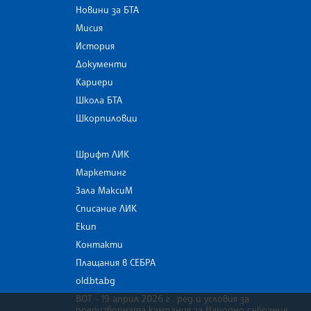
Новини за БТА
Мисия
История
Документи
Кариери
Школа БТА
Шкорпиловци
Шрифт ЛИК
Маркетинг
Зала МаксиМ
Списание ЛИК
Екип
Контакти
Плащания в СЕБРА
old.bta.bg
ВОТ - 19 април 2026 г . ред и условия за
предизборната кампания за Народно събрание