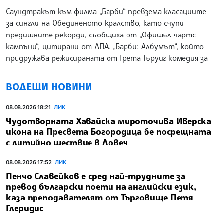
Саундтракът към филма „Барби“ превзема класациите
за сингли на Обединеното кралство, като счупи
предишните рекорди, съобщиха от „Офишъл чартс
кампъни“, цитирани от ДПА. „Барби: Албумът“, който
придружава режисираната от Грета Гъруиг комедия за
ВОДЕЩИ НОВИНИ
08.08.2026 18:21
ЛИК
Чудотворната Хавайска мироточива Иверска
икона на Пресвета Богородица бе посрещната
с литийно шествие в Ловеч
08.08.2026 17:52
ЛИК
Пенчо Славейков е сред най-трудните за
превод български поети на английски език,
каза преподавателят от Търговище Петя
Глеридис