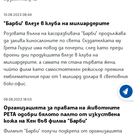
10.08.2023 08:44
"Барби" влезе в клуба на милиардерите
Розовата вълна на касоразбивача "Барби" продължава
да залива киносалоните по света. Създателката му
Грета Гъруиг има повод да почерпи, след като преди
броени дни продукцията влезе в клуба на
милиардерите, а самата тя стана първата жена,
чийто филм като самостоятелен режисьор премина
емблематичния праг от 1 милиард долара в световния
бокс-офис.
ХРОНО
08.08.2023 18:03
Организацията за правата на животните
PETA одобри бялото палто от изкуствена
кожа на Кен във филма "Барби"
Филмът "Барби" получи подкрепа от организацията