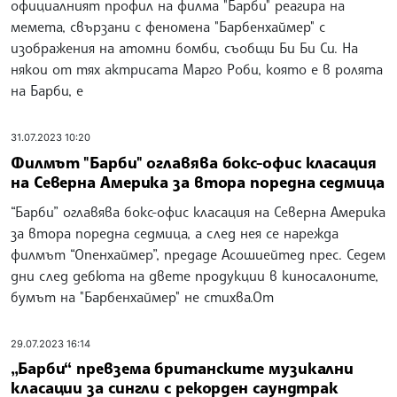
официалният профил на филма "Барби" реагира на
мемета, свързани с феномена "Барбенхаймер" с
изображения на атомни бомби, съобщи Би Би Си. На
някои от тях актрисата Марго Роби, която е в ролята
на Барби, е
31.07.2023 10:20
Филмът "Барби" оглавява бокс-офис класация
на Северна Америка за втора поредна седмица
“Барби” оглавява бокс-офис класация на Северна Америка
за втора поредна седмица, а след нея се нарежда
филмът “Опенхаймер”, предаде Асошиейтед прес. Седем
дни след дебюта на двете продукции в киносалоните,
бумът на "Барбенхаймер" не стихва.От
29.07.2023 16:14
„Барби“ превзема британските музикални
класации за сингли с рекорден саундтрак