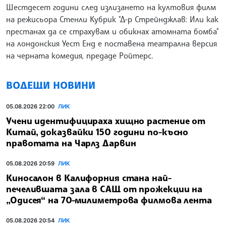
Шестдесет години след излизането на култовия филм
на режисьора Стенли Кубрик "Д-р Стрейнджлав: Или как
престанах да се страхувам и обикнах атомната бомба"
на лондонския Уест Енд е поставена театрална версия
на черната комедия, предаде Ройтерс.
ВОДЕЩИ НОВИНИ
05.08.2026 22:00
ЛИК
Учени идентифицираха хищно растение от
Китай, доказвайки 150 години по-късно
правотата на Чарлз Дарвин
05.08.2026 20:59
ЛИК
Киносалон в Калифорния стана най-
печелившата зала в САЩ от прожекции на
„Одисея“ на 70-милиметрова филмова лента
05.08.2026 20:54
ЛИК