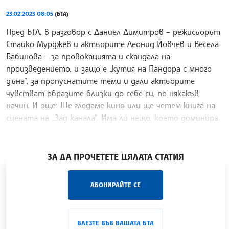
23.02.2023 08:05
(БТА)
Пред БТА, в разговор с Даниел Димитров – режисьорът
Стайко Мурджев и актьорите Леонид Йовчев и Весела
Бабинова – за провокацията и скандала на
произведението, и защо е „кутия на Пандора с много
дъна“, за пропуснатите теми и дали актьорите
чувстват образите близки до себе си, по някакъв
начин. И още: Ще гледаме кино или ще четем книга на
сцената на „Зад канала“. Има ли нещо, което доминира
в спектакъла – тема, актьор, герой, идея...
/АКМ/
ЗА ДА ПРОЧЕТЕТЕ ЦЯЛАТА СТАТИЯ
„Час ЛИК“ на БТА е мястото за срещи отблизо с
АБОНИРАЙТЕ СЕ
лицата на българската култура, наука,
образование и религия. Подкастът може да бъде
проследен в
интернет страницата
и в
YouTube
ВЛЕЗТЕ ВЪВ ВАШАТА БТА
канала на БТА
.