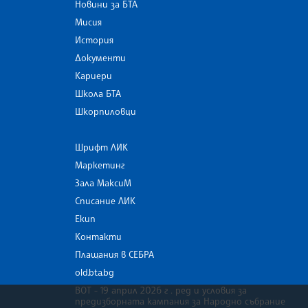
Новини за БТА
Мисия
История
Документи
Кариери
Школа БТА
Шкорпиловци
Шрифт ЛИК
Маркетинг
Зала МаксиМ
Списание ЛИК
Екип
Контакти
Плащания в СЕБРА
old.bta.bg
ВОТ - 19 април 2026 г . ред и условия за
предизборната кампания за Народно събрание