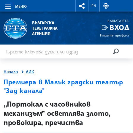
RIGHTMENU.SOCIAL
ВАЛУТНИ КУР
EN
МЕНЮ
ВАШАТА БТА
БЪЛГАРСКА
ВХОД
ТЕЛЕГРАФНА
АГЕНЦИЯ
Нямате профил?
Въведете ключова дума или израз
Търсене
ТЪРСЕН
Начало
ЛИК
Премиера в Малък градски театър
"Зад канала"
site.bta
„Портокал с часовников
механизъм” осветлява злото,
провокира, пречиства