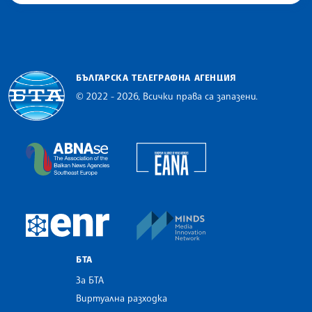
БЪЛГАРСКА ТЕЛЕГРАФНА АГЕНЦИЯ
© 2022 - 2026, Всички права са запазени.
Българска телеграфна агенция
European Alliance of N
The Assocoation of the Balkan News Agencies S
MINDS Media Innovatio
European Newsroom
БТА
За БТА
Виртуална разходка