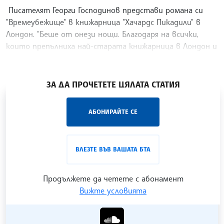
Писателят Георги Господинов представи романа си
"Времеубежище" в книжарница "Хачардс Пикадили" в
Лондон. "Беше от онези нощи. Благодаря на всички,
които препълниха най-старата книжарница в Лондон и
една от най-големите, за да счупим стереотипа, че
/ХТ/
ЗА ДА ПРОЧЕТЕТЕ ЦЯЛАТА СТАТИЯ
„Час ЛИК“ на БТА е мястото за срещи отблизо с
АБОНИРАЙТЕ СЕ
лицата на българската култура, наука,
образование и религия. Подкастът може да бъде
проследен в
интернет страницата
и в
YouTube
ВЛЕЗТЕ ВЪВ ВАШАТА БТА
канала на БТА
.
Продължете да четете с абонамент
Вижте условията
Гледайте ни в YouTube