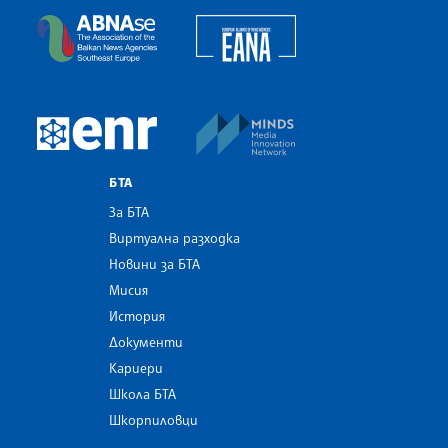
European Alliance of N
The Assocoation of the Balkan News Agencies S
MINDS Media Innovatio
European Newsroom
БТА
За БТА
Виртуална разходка
Новини за БТА
Мисия
История
Документи
Кариери
Школа БТА
Шкорпиловци