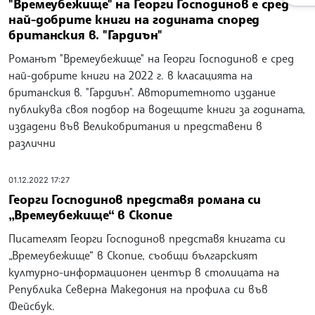
"Времеубежище" на Георги Господинов е сред
най-добрите книги на годината според
британския в. "Гардиън"
Романът "Времеубежище" на Георги Господинов е сред
най-добрите книги на 2022 г. в класацията на
британския в. "Гардиън". Авторитетното издание
публикува своя подбор на водещите книги за годината,
издадени във Великобритания и представени в
различни
01.12.2022 17:27
Георги Господинов представя романа си
„Времеубежище“ в Скопие
Писателят Георги Господинов представя книгата си
„Времеубежище“ в Скопие, съобщи българският
културно-информационен център в столицата на
Република Северна Македония на профила си във
Фейсбук.