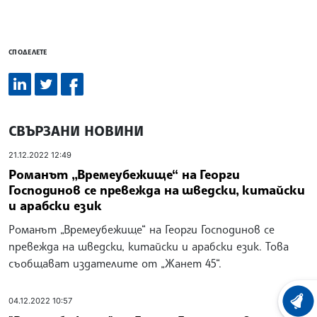
СПОДЕЛЕТЕ
СВЪРЗАНИ НОВИНИ
21.12.2022 12:49
Романът „Времеубежище“ на Георги
Господинов се превежда на шведски, китайски
и арабски език
Романът „Времеубежище“ на Георги Господинов се
превежда на шведски, китайски и арабски език. Това
съобщават издателите от „Жанет 45“.
04.12.2022 10:57
ХРОНО