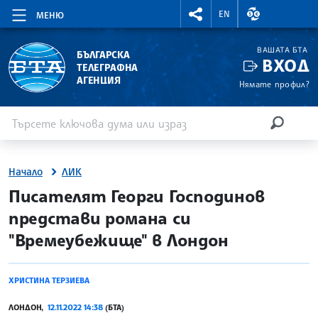
RIGHTMENU.SOCIAL
ВАЛУТНИ КУР
EN
МЕНЮ
ВАШАТА БТА
БЪЛГАРСКА
ВХОД
ТЕЛЕГРАФНА
АГЕНЦИЯ
Нямате профил?
Въведете ключова дума или израз
Търсене
ТЪРСЕН
Начало
ЛИК
site.bta
Писателят Георги Господинов
представи романа си
"Времеубежище" в Лондон
ХРИСТИНА ТЕРЗИЕВА
ЛОНДОН,
12.11.2022 14:38
(БТА)