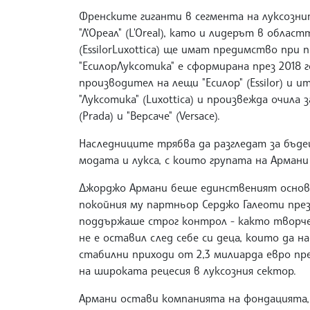
Френските гиганти в сегмента на луксозни
"Л‘Ореал" (L'Oreal), като и лидерът в обла
(EssilorLuxottica) ще имат предимство при
"ЕсилорЛуксотика" е сформирана през 2018 
производител на лещи "Есилор" (Essilor) и 
"Луксотика" (Luxottica) и произвежда очила з
(Prada) и "Версаче" (Versace).
Наследниците трябва да разгледат за бъде
модата и лукса, с които групата на Армани
Джорджо Армани беше единственият основе
покойния му партньор Серджо Галеоти през
поддържаше строг контрол - както творчес
не е оставил след себе си деца, които да 
стабилни приходи от 2,3 милиарда евро през
на широката рецесия в луксозния сектор.
Армани остави компанията на фондацията,