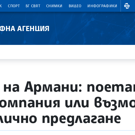
ВАЛ
К
СПОРТ
БГ СВЯТ
СНИМКИ
ВИДЕО
ИНФОГРАФИКИ
АФНА АГЕНЦИЯ
на Армани: поета
омпания или възм
лично предлагане