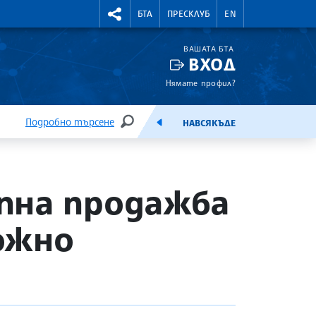
УТНИ КУРСОВЕ
RIGHTMENU.SOCIAL
БТА
ПРЕСКЛУБ
EN
ВАШАТА БТА
ВХОД
Нямате профил?
Подробно търсене
НАВСЯКЪДЕ
ТЪРСЕНЕ
ЕМИСИЯ
пна продажба
ожно