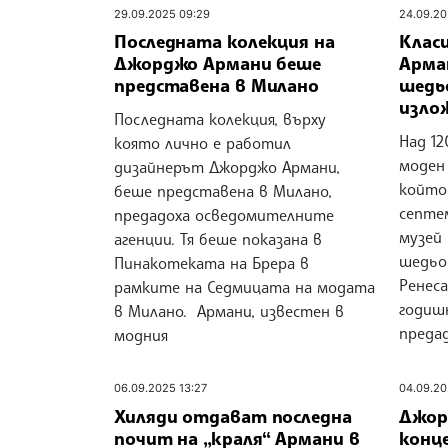
29.09.2025 09:29
24.09.20
Последната колекция на
Клас
Джорджо Армани беше
Арма
представена в Милано
шедьо
изло
Последната колекция, върху
Над 1
която лично е работил
моден
дизайнерът Джорджо Армани,
който
беше представена в Милано,
септе
предадоха осведомителните
музей 
агенции. Тя беше показана в
шедьо
Пинакотеката на Брера в
Ренеса
рамките на Седмицата на модата
годиш
в Милано. Армани, известен в
преда
модния
06.09.2025 13:27
04.09.20
Хиляди отдават последна
Джор
почит на „краля“ Армани в
конц