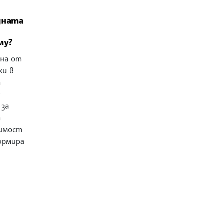
одната
му?
дна от
ки в
т
у
 за
а
симост
ормира