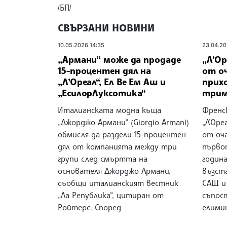
/БП/
СВЪРЗАНИ НОВИНИ
10.05.2026 14:35
23.04.20
„Армани“ може да продаде
„Л’Ор
15-процентен дял на
от о
„Л’Ореал“, Ел Ве Ем Аш и
прих
„ЕсилорЛуксотика“
триме
Италианската модна къща
Френс
„Джорджо Армани“ (Giorgio Armani)
„Л’Оре
обмисля да раздели 15-процентен
от оч
дял от компанията между три
първо
групи след смъртта на
годин
основателя Джорджо Армани,
възст
съобщи италианският вестник
САЩ и
„Ла Република“, цитиран от
съпос
Ройтерс. Според
елими