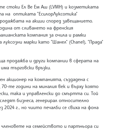
те стоки Ел Ве Ем Аш (LVMH) и козметиката
стта на оптиката "ЕсилорЛуксотика"
 продажбата на акции според завещанието.
година от сливането на френския
италианската компания за очила и рамки
а луксозни марки като "Шанел" (Chanel), "Прада"
ща продажба и други компании в сферата на
 има търговски връзки.
н акционер на компанията, създадена с
 70-те години на миналия век и върху която
ки, така и управленски до смъртта си. Той
наследят бизнеса, генерирал относително
 2024 г., но чиито печалби се свиха на фона
 членовете на семейството и партньора си