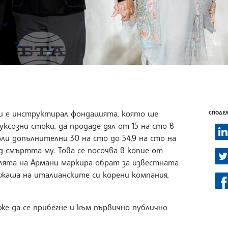
и е инструктирал фондацията, която ще
СПОДЕЛ
уксозни стоки, да продаде дял от 15 на сто в
рли допълнителни 30 на сто до 54,9 на сто на
д смъртта му. Това се посочва в копие от
лята на Армани маркира обрат за известната
жаща на италианските си корени компания,
е да се прибегне и към първично публично