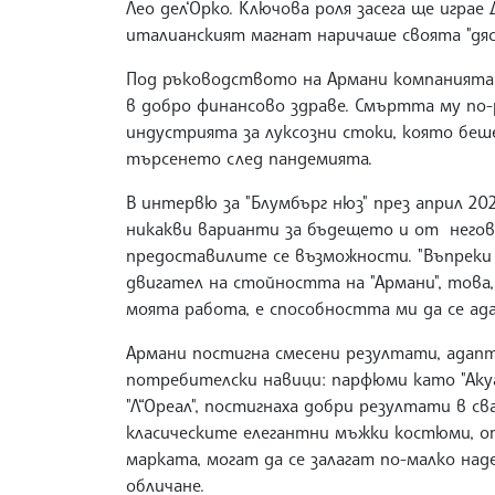
Лео дел‘Орко. Ключова роля засега ще игра
италианският магнат наричаше своята "дяс
Под ръководството на Армани компанията у
в добро финансово здраве. Смъртта му по-
индустрията за луксозни стоки, която беш
търсенето след пандемията.
В интервю за "Блумбърг нюз" през април 2024
никакви варианти за бъдещето и от негов
предоставилите се възможности. "Въпреки
двигател на стойността на "Армани", това,
моята работа, е способността ми да се а
Армани постигна смесени резултати, адап
потребителски навици: парфюми като "Акуа д
"Л“Ореал", постигнаха добри резултати в с
класическите елегантни мъжки костюми, от
марката, могат да се залагат по-малко на
обличане.