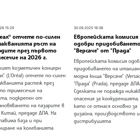
26 15:29
30.09.2025 16:38
еал“ отчете по-силен
Европейската комисия
чакванията ръст на
одобри придобиването
одите през първото
"Версаче" от "Прада"
сечие на 2026 г.
Европейската комисия одо
кият козметичен концерн
придобиването на италиан
ал“ (L'Oréal) отчете по-силен
модна къща "Версаче" (Versa
акванията растеж през
"Прада" (Prada), предаде ДПА
то тримесечие на
Сделката не поражда никак
ата, подкрепен от
опасения за конкуренцията
ановяването на пазарите в
като се отнася основно за
 Китай, предаде ДПА. На
дизайна, производството и
тавима база и при
дистрибуцията
ниране на колебанията