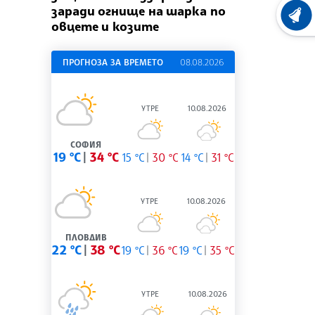
заради огнище на шарка по
ХРОНО
овцете и козите
ПРОГНОЗА ЗА ВРЕМЕТО
08.08.2026
УТРЕ
10.08.2026
СОФИЯ
19 °C
34 °C
15 °C
30 °C
14 °C
31 °C
УТРЕ
10.08.2026
ПЛОВДИВ
22 °C
38 °C
19 °C
36 °C
19 °C
35 °C
УТРЕ
10.08.2026