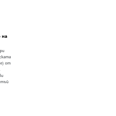
 на
бри
ската
ce) от
.
ви
, тъй