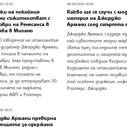
25 13:33
06.09.2025 14:05
ики на покойния
Какво ще се случи с м
ни съжителстват с
империя на Джорджо
ври на Ренесанса в
Армани след смъртта 
жба в Милано
Джорджо Армани създаде е
20 творения на италианския
най-известните модни мар
 дизайнер Джорджо Армани,
света през последните пе
 почина в началото на
десетилетия и смъртта м
мври, бяха представени в
неизбежно повдига въпроси
в Милано, редом с
бъдещето на италианскат
ври от епохата на
компания, на чиято незави
нса, за да отпразнуват 50-
той особено държеше, инф
нината на марката,
Ройтерс. Джорджо
доха АФП и Ройтерс.
25 18:57
джо Армани превърна
епцията за сдържана