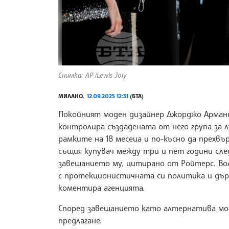
Снимка: AP /Lewis Joly
МИЛАНО,
12.09.2025 12:31
(БТА)
Покойният моден дизайнер Джорджо Арман
контролира създадената от него група за л
рамките на 18 месеца и по-късно да прехвъ
същия купувач между три и пет години сле
завещанието му, цитирано от Ройтерс. Во
с протекционистичната си политика и дър
коментира агенцията.
Според завещанието като алтернатива мож
предлагане.