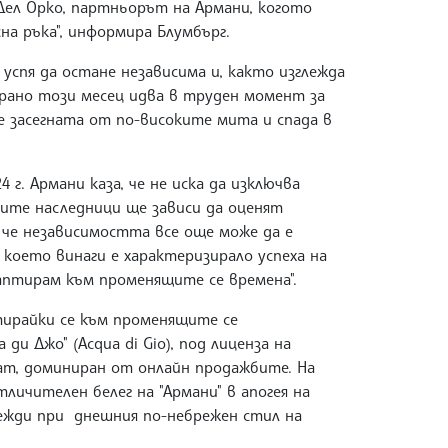
е Дел Орко, партньорът на Армани, когото
на ръка", информира Блумбърг.
спя да остане независима и, както изглежда
рано този месец идва в труден момент за
е засегната от по-високите мита и спада в
 г. Армани каза, че не иска да изключва
ите наследници ще зависи да оценят
 че независимостта все още може да е
 което винаги е характеризирало успеха на
даптирам към променящите се времена".
тирайки се към променящите се
и Джо" (Acqua di Gio), под лиценза на
ват, доминиран от онлайн продажбите. На
личителен белег на "Армани" в апогея на
дежди при днешния по-небрежен стил на