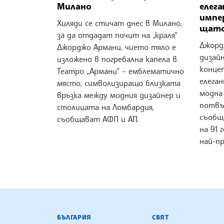
Милано
елег
импе
Хиляди се стичат днес в Милано,
щатс
за да отдадат почит на „краля“
Джорд
Джорджо Армани, чието тяло е
дизай
изложено в погребална капела в
конце
Театро „Армани“ – емблематично
елега
място, символизиращо близката
модна 
връзка между модния дизайнер и
потвъ
столицата на Ломбардия,
съобщ
съобщават АФП и АП.
на 91 
най-п
БЪЛГАРСКА ТЕЛЕГРАФНА АГ
БЪЛГАРИЯ
СВЯТ