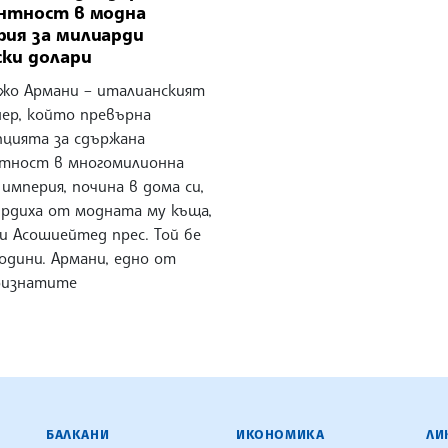
антност в модна
рия за милиарди
ки долари
жо Армани – италианският
нер, който превърна
пцията за сдържана
нтност в многомилионна
империя, почина в дома си,
рдиха от модната му къща,
и Асошиейтед прес. Той бе
години. Армани, едно от
ризнатите
ЕНЦИЯ
БАЛКАНИ
ИКОНОМИКА
ЛИ