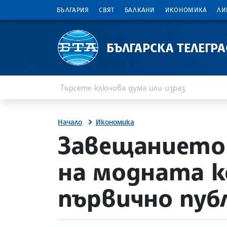
БЪЛГАРИЯ
СВЯТ
БАЛКАНИ
ИКОНОМИКА
ЛИ
БЪЛГАРСКА ТЕЛЕГР
Въведете ключова дума или израз
Търсене
Начало
Икономика
site.bta
Завещанието 
на модната к
първично пуб