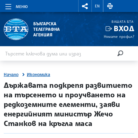
RIGHTMENU.SOCIAL
ВАЛУТНИ КУР
EN
МЕНЮ
ВАШАТА БТА
БЪЛГАРСКА
ВХОД
ТЕЛЕГРАФНА
АГЕНЦИЯ
Нямате профил?
Въведете ключова дума или израз
Търсене
ТЪРСЕН
Начало
Икономика
site.bta
Държавата подкрепя развитието
на търсенето и проучването на
редкоземните елементи, заяви
енергийният министър Жечо
Станков на кръгла маса