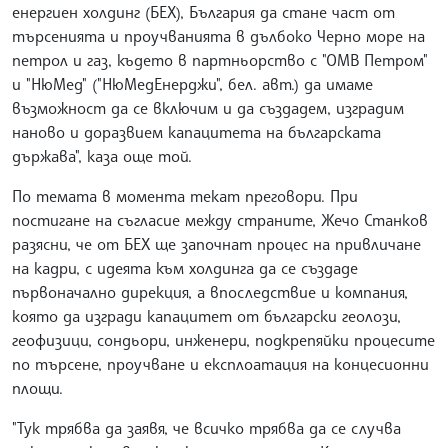
енергиен холдинг (БЕХ), България да стане част от
търсенията и проучванията в дълбоко Черно море на
петрол и газ, където в партньорство с "ОМВ Петром"
и "НюМед" ("НюМедЕнерджи", бел. авт.) да имаме
възможност да се включим и да създадем, изградим
наново и доразвием капацитета на българската
държава", каза още той.
По темата в момента текат преговори. При
постигане на съгласие между страните, Жечо Станков
разясни, че от БЕХ ще започнат процес на привличане
на кадри, с идеята към холдинга да се създаде
първоначално дирекция, а впоследствие и компания,
която да изгради капацитет от български геолози,
геофизици, сондьори, инженери, подкрепяйки процесите
по търсене, проучване и експлоатация на концесионни
площи.
"Тук трябва да заявя, че всичко трябва да се случва