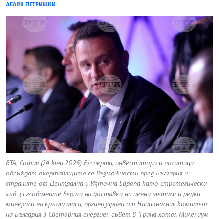
ДЕЛЯН ПЕТРИШКИ
БТА, София (24 юни 2025) Експерти, инвеститори и политици
обсъждат очертаващите се възможности пред България и
страните от Централна и Източна Европа като стратегически
хъб за глобалните вериги на доставки на ценни метали и редки
минерали на кръгла маса, организирана от Националния комитет
на България в Световния енергиен съвет в "Гранд хотел Милениум