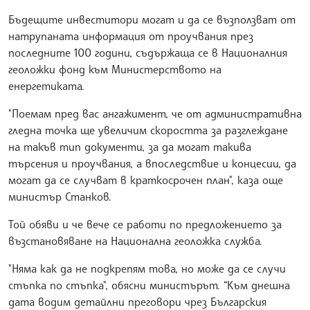
Бъдещите инвеститори могат и да се възползват от
натрупаната информация от проучвания през
последните 100 години, съдържаща се в Националния
геоложки фонд към Министерството на
енергетиката.
"Поемам пред вас ангажимент, че от административна
гледна точка ще увеличим скоростта за разглеждане
на такъв тип документи, за да могат такива
търсения и проучвания, а впоследствие и концесии, да
могат да се случват в краткосрочен план", каза още
министър Станков.
Той обяви и че вече се работи по предложението за
възстановяване на Национална геоложка служба.
"Няма как да не подкрепям това, но може да се случи
стъпка по стъпка", обясни министърът. “Към днешна
дата водим детайлни преговори чрез Българския