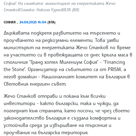
София". На снимката: министърът на енергетиката Жечо
Станков.Снимка: Никола Узунов/БТА (ВЯ)
СОФИЯ ,
24.06.2025 14:04
(БТА)
Държавата подкрепя развитието на търсенето и
проучването на редкоземни елементи. Това заяви
министърът на енергетиката Жечо Станков по време
на участието си в провеждащата се днес кръгла маса в
столичния "Гранд хотел Милениум София" - "Financing
the Stone". Организатор на събитието са от PRISM, а
негов домакин - Националният комитет на България в
Световния енергиен съвет.
Жечо Станков отправи и покана към всички
инвеститори - както български, така и чужди, да
погледнат към страната, като посочи, че чрез своето
законодателство България е създала комфортна и
устойчива среда за извършване на търсения и
проучвания на българска територия.