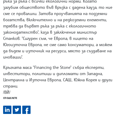
ръка за ръка с всички екологични норми. Когато
загубим обществото във връзка с дадена кауза, то ние
сме се провалили. Затова проучванията на подземни
богатства, включително и на редкоземни елементи,
трябва да вървят ръка за ръка с екологичното
законодателство", каза в заключение министър
Станков. "Сигурен съм, че Европа, в лицето на
Югоизточна Европа, не сме само консуматори, а можем
да бъдем и източник на ресурси, място за създаване на
иновации".
Кръглата маса "Financing the Stone" събра експерти,
инвеститори, политици и дипломати от Западна,
Централна и Източна Европа, САЩ, Южна Корея и други
страни.
/ВЙ/
СПОДЕЛЕТЕ