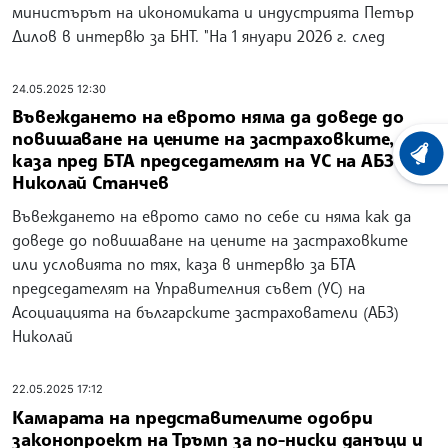
министърът на икономиката и индустрията Петър
Дилов в интервю за БНТ. "На 1 януари 2026 г. след
24.05.2025 12:30
Въвеждането на еврото няма да доведе до
повишаване на цените на застраховките,
каза пред БТА председателят на УС на АБЗ
ХРОНО
Николай Станчев
Въвеждането на еврото само по себе си няма как да
доведе до повишаване на цените на застраховките
или условията по тях, каза в интервю за БТА
председателят на Управителния съвет (УС) на
Асоциацията на българските застрахователи (АБЗ)
Николай
22.05.2025 17:12
Камарата на представителите одобри
законопроект на Тръмп за по-ниски данъци и