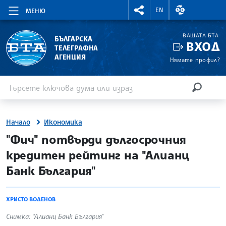
RIGHTMENU.SOCIAL
ВАЛУТНИ КУР
EN
МЕНЮ
ВАШАТА БТА
БЪЛГАРСКА
ВХОД
ТЕЛЕГРАФНА
АГЕНЦИЯ
Нямате профил?
Въведете ключова дума или израз
Търсене
ТЪРСЕН
Начало
Икономика
site.bta
"Фич" потвърди дългосрочния
кредитен рейтинг на "Алианц
Банк България"
ХРИСТО ВОДЕНОВ
Снимка: "Алианц Банк България"