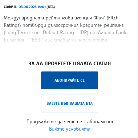
СОФИЯ,
03.06.2025 14:01
(БТА)
Международната рейтингова агенция "Фич" (Fitch
Ratings) потвърди дългосрочния кредитен рейтинг
(Long-Term Issuer Default Rating – IDR) на "Алианц Банк
България" - "BBB+" със стабилна перспектива,
съобщават от банката. Потвърден бе и рейтингът за
/ВЙ/
ЗА ДА ПРОЧЕТЕТЕ ЦЯЛАТА СТАТИЯ
АБОНИРАЙТЕ СЕ
ВЛЕЗТЕ ВЪВ ВАШАТА БТА
Продължете да четете с абонамент
Вижте условията