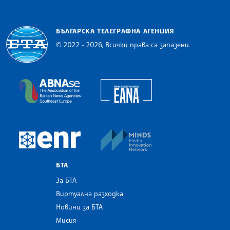
БЪЛГАРСКА ТЕЛЕГРАФНА АГЕНЦИЯ
© 2022 - 2026, Всички права са запазени.
Българска телеграфна агенция
European Alliance of N
The Assocoation of the Balkan News Agencies S
MINDS Media Innovatio
European Newsroom
БТА
За БТА
Виртуална разходка
Новини за БТА
Мисия