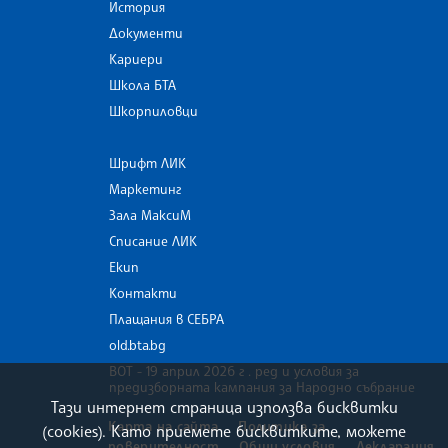
История
Документи
Кариери
Школа БТА
Шкорпиловци
Шрифт ЛИК
Маркетинг
Зала МаксиМ
Списание ЛИК
Екип
Контакти
Плащания в СЕБРА
old.bta.bg
ВОТ - 19 април 2026 г . ред и условия за
предизборната кампания за Народно събрание
Тази интернет страница използва бисквитки
Карта на сайта
Политика за
(cookies). Като приемете бисквитките, можете
поверителност
Общи условия
Декларация