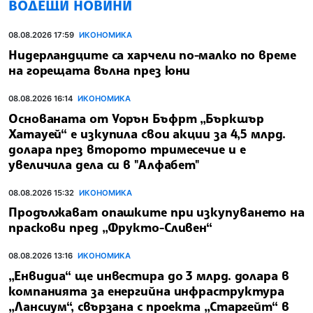
ВОДЕЩИ НОВИНИ
08.08.2026 17:59
ИКОНОМИКА
Нидерландците са харчели по-малко по време
на горещата вълна през юни
08.08.2026 16:14
ИКОНОМИКА
Основаната от Уорън Бъфрт „Бъркшър
Хатауей“ е изкупила свои акции за 4,5 млрд.
долара през второто тримесечие и е
увеличила дела си в "Алфабет"
08.08.2026 15:32
ИКОНОМИКА
Продължават опашките при изкупуването на
праскови пред „Фрукто-Сливен“
08.08.2026 13:16
ИКОНОМИКА
„Енвидиа“ ще инвестира до 3 млрд. долара в
компанията за енергийна инфраструктура
„Лансиум“, свързана с проекта „Старгейт“ в