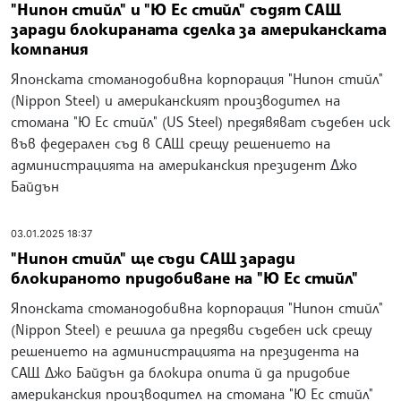
"Нипон стийл" и "Ю Ес стийл" съдят САЩ
заради блокираната сделка за американската
компания
Японската стоманодобивна корпорация "Нипон стийл"
(Nippon Steel) и американският производител на
стомана "Ю Ес стийл" (US Steel) предявяват съдебен иск
във федерален съд в САЩ срещу решението на
администрацията на американския президент Джо
Байдън
03.01.2025 18:37
"Нипон стийл" ще съди САЩ заради
блокираното придобиване на "Ю Ес стийл"
Японската стоманодобивна корпорация "Нипон стийл"
(Nippon Steel) е решила да предяви съдебен иск срещу
решението на администрацията на президента на
САЩ Джо Байдън да блокира опита й да придобие
американския производител на стомана "Ю Ес стийл"