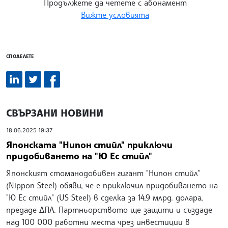
Продължете да четете с абонамент
Вижте условията
СПОДЕЛЕТЕ
СВЪРЗАНИ НОВИНИ
18.06.2025 19:37
Японската "Нипон стийл" приключи
придобиването на "Ю Ес стийл"
Японският стоманодобивен гигант "Нипон стийл"
(Nippon Steel) обяви, че е приключил придобиването на
"Ю Ес стийл" (US Steel) в сделка за 14,9 млрд. долара,
предаде ДПА. Партньорството ще защити и създаде
над 100 000 работни места чрез инвестиции в