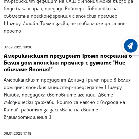
търговският дефицит на САЩ с Япония може бързо да
бъде балансиран, предаде Ройтерс. Говорейки на
съвместна пресконференция с японския премиер
Шигеру Ишиба, Тръмп заяви, че това може да стане
просто
ХРОНО
07.02.2025 19:36
Американският президент Тръмп посрещна в
Белия дом японския премиер с думите "Ние
обичаме Япония!"
Американският президент Доналд Тръмп прие в Белия
дом днес японския министър-председател Шигеру
Ишиба, предадоха световните агенции. Двете
съюзнически държави, които са наясно с възхода на
Китай, работят за засилване на своите
взаимоотношения в
06.01.2025 17:18