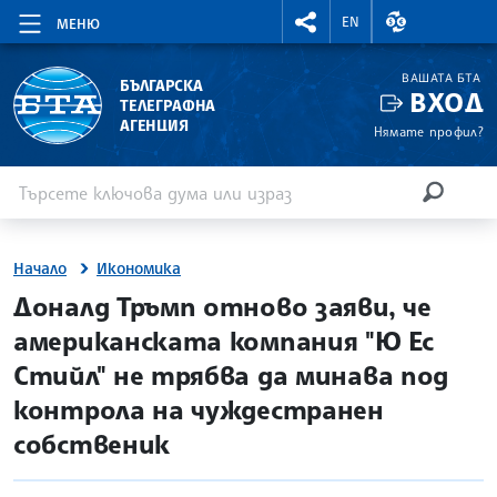
RIGHTMENU.SOCIAL
ВАЛУТНИ КУР
EN
МЕНЮ
ВАШАТА БТА
БЪЛГАРСКА
ВХОД
ТЕЛЕГРАФНА
АГЕНЦИЯ
Нямате профил?
Въведете ключова дума или израз
Търсене
ТЪРСЕН
Начало
Икономика
site.bta
Доналд Тръмп отново заяви, че
американската компания "Ю Ес
Стийл" не трябва да минава под
контрола на чуждестранен
собственик