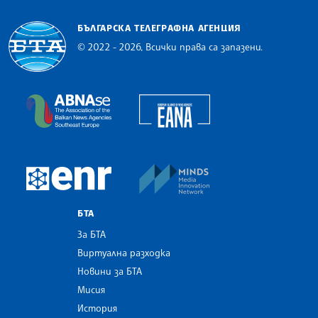
БЪЛГАРСКА ТЕЛЕГРАФНА АГЕНЦИЯ
© 2022 - 2026, Всички права са запазени.
Българска телеграфна агенция
European Alliance of N
The Assocoation of the Balkan News Agencies S
MINDS Media Innovatio
European Newsroom
БТА
За БТА
Виртуална разходка
Новини за БТА
Мисия
История