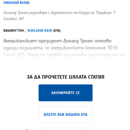
НИКОЛАЙ ВЕЛЕВ
Доналд Тръмп разговаря с журналисти на борда на "Еърфорс 1".
Снимка: АП
ВАШИНГТОН ,
14.04.2025 06:15
(БТА)
Американският президент Доналд Тръмп отново
изрази позицията, че американската компания "Ю Ес
Стил" (U.S. Steel) не трябва да минава под контрола на
чуждестранен собственик, предаде Ройтерс.
/НВ/
ЗА ДА ПРОЧЕТЕТЕ ЦЯЛАТА СТАТИЯ
АБОНИРАЙТЕ СЕ
ВЛЕЗТЕ ВЪВ ВАШАТА БТА