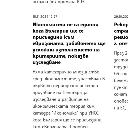
остана без промяна в ЕС
15.11.2024 12:27
29.10.20
Икономисти не са единни
Реко
кога България ще се
стра
присъедини към
регио
еврозоната, забавянето ще
г. о
усложни изпълнението на
През 2
критериите, показва
заето
изследване
трудос
Няма категорично мнозинство
64 год
сред икономистите, участвали в
бележ
първото периодично анкетно
пункта
проучване на Центъра за
сочат
изследване и развитие на
опове
икономическата теория към
на ЕС,
катедра "Икономикс" при УНСС,
кога България ще се присъедини
към еврозоната. Подобен