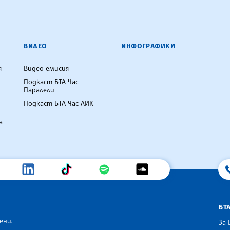
ВИДЕО
ИНФОГРАФИКИ
я
Видео емисия
Подкаст БТА Час
Паралели
Подкаст БТА Час ЛИК
а
БТ
ени.
За 