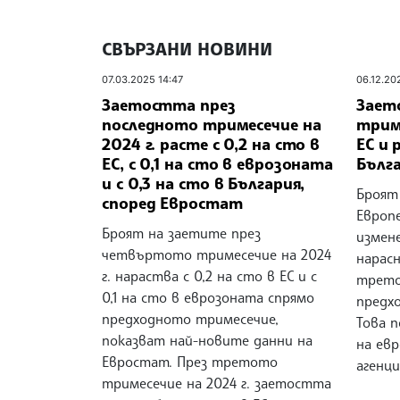
СВЪРЗАНИ НОВИНИ
07.03.2025 14:47
06.12.20
Заетостта през
Зает
последното тримесечие на
триме
2024 г. расте с 0,2 на сто в
ЕС и 
ЕС, с 0,1 на сто в еврозоната
Бълг
и с 0,3 на сто в България,
Броят
според Евростат
Европе
Броят на заетите през
измене
четвъртото тримесечие на 2024
нарасн
г. нараства с 0,2 на сто в ЕС и с
трето
0,1 на сто в еврозоната спрямо
предх
предходното тримесечие,
Това 
показват най-новите данни на
на ев
Евростат. През третото
агенци
тримесечие на 2024 г. заетостта