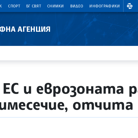
ВАЛ
К
СПОРТ
БГ СВЯТ
СНИМКИ
ВИДЕО
ИНФОГРАФИКИ
АФНА АГЕНЦИЯ
ЕС и еврозоната р
месечие, отчита