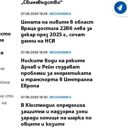
„Свиневъдство“
ХРОНО
07.08.2026 19:28
ИКОНОМИКА
Цената на нивите в област
Враца достига 2286 лева за
ясто
декар през 2025 г., сочат
те
данни на НСИ
на
07.08.2026 18:59
ИКОНОМИКА
Ниските води на реките
Дунав и Рейн създават
на
проблеми за енергетиката
и транспорта в Централна
 тона
Европа
 на сто
07.08.2026 18:30
ИКОНОМИКА
 на
В Кюстендил определиха
защитна и надзорна зони
заради огнище на шарка по
овцете и козите