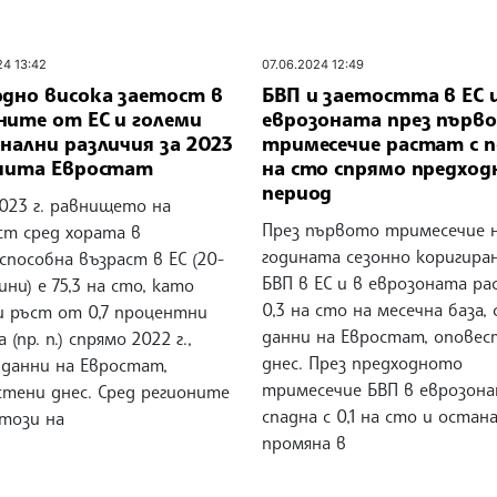
24 13:42
07.06.2024 12:49
рдно висока заетост в
БВП и заетостта в ЕС 
ните от ЕС и големи
еврозоната през първ
нални различия за 2023
тримесечие растат с п
тчита Евростат
на сто спрямо предход
период
023 г. равнището на
През първото тримесечие 
ст сред хората в
годината сезонно коригира
пособна възраст в ЕС (20-
БВП в ЕС и в еврозоната ра
ини) е 75,3 на сто, като
0,3 на сто на месечна база,
и ръст от 0,7 процентни
данни на Евростат, оповес
 (пр. п.) спрямо 2022 г.,
днес. През предходното
 данни на Евростат,
тримесечие БВП в еврозон
стени днес. Сред регионите
спадна с 0,1 на сто и остана
 този на
промяна в