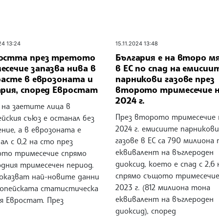
24 13:24
15.11.2024 13:48
остта през третото
България е на второ м
сечие запазва нива в
в ЕС по спад на емисии
расте в еврозоната и
парникови газове през
ария, според Евростат
второто тримесечие 
2024 г.
 на заетите лица в
През второто тримесечие 
йския съюз е останал без
2024 г. емисиите парникови
ние, а в еврозоната е
газове в ЕС са 790 милиона
ал с 0,2 на сто през
еквивалент на въглероден
то тримесечие спрямо
диоксид, което е спад с 2,6
одния тримесечен период.
спрямо същото тримесечие
показват най-новите данни
2023 г. (812 милиона тона
ропейската статистическа
еквивалент на въглероден
я Евростат. През
диоксид), според