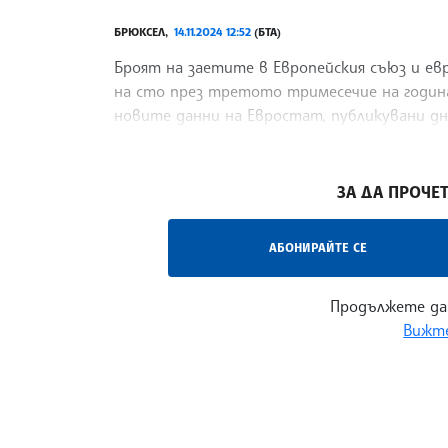
БРЮКСЕЛ,
14.11.2024 12:52
(БТА)
Броят на заетите в Европейския съюз и евр
на сто през третото тримесечие на годин
новите данни на Евростат, публикувани д
агенция. През
/СС/
ЗА ДА ПРОЧЕТ
АБОНИРАЙТЕ СЕ
Продължете да
Вижте