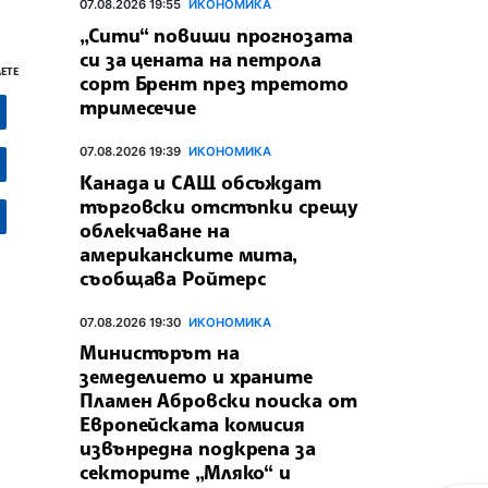
07.08.2026 19:55
ИКОНОМИКА
„Сити“ повиши прогнозата
си за цената на петрола
ЕТЕ
сорт Брент през третото
тримесечие
07.08.2026 19:39
ИКОНОМИКА
Канада и САЩ обсъждат
търговски отстъпки срещу
облекчаване на
американските мита,
съобщава Ройтерс
07.08.2026 19:30
ИКОНОМИКА
Министърът на
земеделието и храните
Пламен Абровски поиска от
Европейската комисия
извънредна подкрепа за
секторите „Мляко“ и