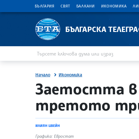
БЪЛГАРИЯ
СВЯТ
БАЛКАНИ
ИКОНОМИКА
ЛИ
БЪЛГАРСКА ТЕЛЕГР
Въведете ключова дума или израз
Търсене
Начало
Икономика
site.bta
Заетостта в 
третото три
ИЛИЯН ЦВЕЙН
Графика: Евростат