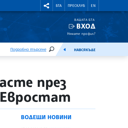
УТНИ КУРСОВЕ
RIGHTMENU.SOCIAL
БТА
ПРЕСКЛУБ
EN
ВАШАТА БТА
ВХОД
Нямате профил?
Подробно търсене
НАВСЯКЪДЕ
ТЪРСЕНЕ
ЕМИСИЯ
асте през
 Евростат
ВОДЕЩИ НОВИНИ