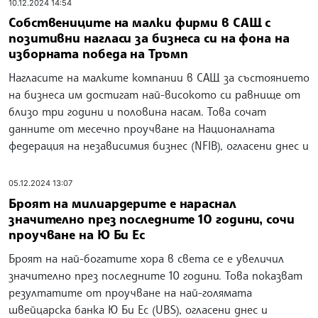
10.12.2024 14:54
Собствениците на малки фирми в САЩ с
позитивни нагласи за бизнеса си на фона на
изборната победа на Тръмп
Нагласите на малките компании в САЩ за състоянието
на бизнеса им достигат най-високото си равнище от
близо три години и половина насам. Това сочат
данните от месечно проучване на Националната
федерация на независимия бизнес (NFIB), огласени днес и
05.12.2024 13:07
Броят на милиардерите е нараснал
значително през последните 10 години, сочи
проучване на Ю Би Ес
Броят на най-богатите хора в света се е увеличил
значително през последните 10 години. Това показват
резултатите от проучване на най-голямата
швейцарска банка Ю Би Ес (UBS), огласени днес и