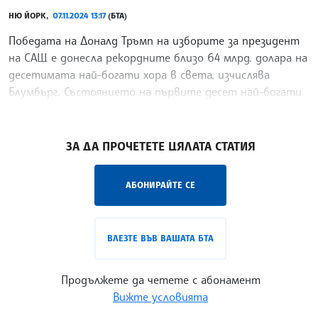
НЮ ЙОРК,
07.11.2024 13:17
(БТА)
Победата на Доналд Тръмп на изборите за президент
на САЩ е донесла рекордните близо 64 млрд. долара на
десетимата най-богати хора в света, изчислява
Блумбърг. Състоянието на първите десет най-богати
хора на планетата в класацията се е увеличило с
/СС/
ЗА ДА ПРОЧЕТЕТЕ ЦЯЛАТА СТАТИЯ
АБОНИРАЙТЕ СЕ
ВЛЕЗТЕ ВЪВ ВАШАТА БТА
Продължете да четете с абонамент
Вижте условията