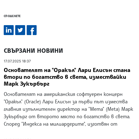
СПОДЕЛЕТЕ
СВЪРЗАНИ НОВИНИ
17.07.2025 18:37
Основателят на "Оракъл" Лари Елисън стана
втори по богатство в света, измествайки
Марк Зукърбърг
Основателят на американския софтуерен концерн
"Оракъл" (Oracle) Лари Елисън за първи път измества
главния изпълнителен директор на "Мета" (Meta) Марк
Зукърбърг от второто място по богатство в света.
Според "Индекса на милиардерите", изготвян от