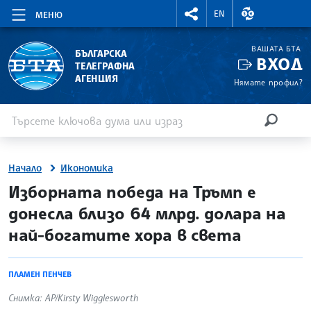
RIGHTMENU.SOCIAL
ВАЛУТНИ КУР
EN
МЕНЮ
ВАШАТА БТА
БЪЛГАРСКА
ВХОД
ТЕЛЕГРАФНА
АГЕНЦИЯ
Нямате профил?
Въведете ключова дума или израз
Търсене
ТЪРСЕН
Начало
Икономика
site.bta
Изборната победа на Тръмп е
донесла близо 64 млрд. долара на
най-богатите хора в света
ПЛАМЕН ПЕНЧЕВ
Снимка: AP/Kirsty Wigglesworth