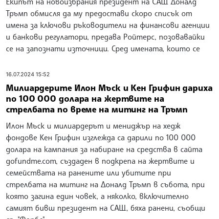
Екипът на новоизбрания президент на САЩ Доналд
Тръмп обмисля да му предостави скоро списък от
имена за ключови ръководители на финансови агенции
и банкови регулатори, предава Ройтерс, позовавайки
се на запознати източници. Сред имената, които се
16.07.2024 15:52
Милиардерите Илон Мъск и Кен Грифин дариха
по 100 000 долара на жертвите на
стрелбата по време на митинг на Тръмп
Илон Мъск и милиардерът и мениджър на хедж
фондове Кен Грифин изглежда са дарили по 100 000
долара на кампания за набиране на средства в сайта
gofundme.com, създаден в подкрепа на жертвите и
семействата на ранените или убитите при
стрелбата на митинг на Доналд Тръмп в събота, при
която загина един човек, а няколко, включително
самият бивш президент на САЩ, бяха ранени, съобщи