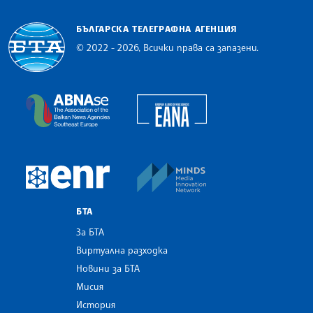
БЪЛГАРСКА ТЕЛЕГРАФНА АГЕНЦИЯ
© 2022 - 2026, Всички права са запазени.
Българска телеграфна агенция
European Alliance of N
The Assocoation of the Balkan News Agencies S
MINDS Media Innovatio
European Newsroom
БТА
За БТА
Виртуална разходка
Новини за БТА
Мисия
История