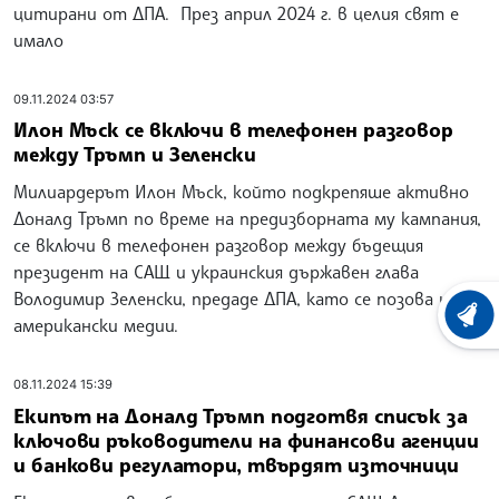
цитирани от ДПА. През април 2024 г. в целия свят е
имало
09.11.2024 03:57
Илон Мъск се включи в телефонен разговор
между Тръмп и Зеленски
Милиардерът Илон Мъск, който подкрепяше активно
Доналд Тръмп по време на предизборната му кампания,
се включи в телефонен разговор между бъдещия
президент на САЩ и украинския държавен глава
Володимир Зеленски, предаде ДПА, като се позова на
ХРОНО
американски медии.
08.11.2024 15:39
Екипът на Доналд Тръмп подготвя списък за
ключови ръководители на финансови агенции
и банкови регулатори, твърдят източници