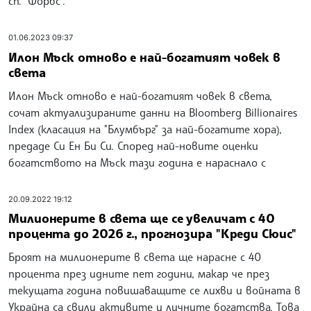
сп. "Форбс".
01.06.2023 09:37
Илон Мъск отново е най-богатият човек в
света
Илон Мъск отново е най-богатият човек в света,
сочат актуализираните данни на Bloomberg Billionaires
Index (класация на "Блумбърг" за най-богатите хора),
предаде Си Ен Би Си. Според най-новите оценки
богатството на Мъск тази година е нараснало с
20.09.2022 19:12
Милионерите в света ще се увеличат с 40
процента до 2026 г., прогнозира "Креди Сюис"
Броят на милионерите в света ще нарасне с 40
процента през идните пет години, макар че през
текущата година повишаващите се лихви и войната в
Украйна са свили активите и личните богатства. Това