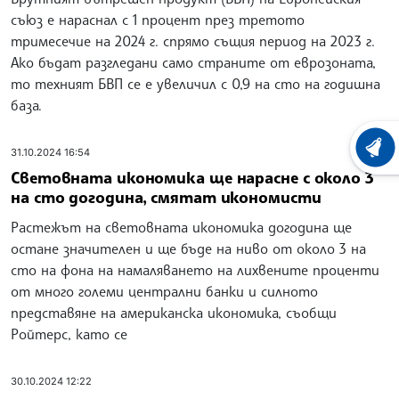
съюз е нараснал с 1 процент през третото
тримесечие на 2024 г. спрямо същия период на 2023 г.
Ако бъдат разгледани само страните от еврозоната,
то техният БВП се е увеличил с 0,9 на сто на годишна
база.
ХРОНО
31.10.2024 16:54
Световната икономика ще нарасне с около 3
на сто догодина, смятат икономисти
Растежът на световната икономика догодина ще
остане значителен и ще бъде на ниво от около 3 на
сто на фона на намаляването на лихвените проценти
от много големи централни банки и силното
представяне на американска икономика, съобщи
Ройтерс, като се
30.10.2024 12:22