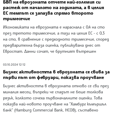
БВП на еврозоната отчете най-големия си
растеж от началото на годината, а в целия
ЕС темпът се запазва спрямо второто
тримесечие
Икономиката на еврозоната е нараснала с 0,4 на сто
през третото тримесечие, а тази на целия ЕС - с 0,3
на сто, в сравнение с предходното тримесечие, според
предварителна бърза оценка, публикувана днес от
Евростат. Данни сочат, че брутният вътрешен
03.10.2024 12:12
Бизнес активността в еврозоната се свива за
първи път от февруари, показва проучване
Бизнес активността в еврозоната отново се сви през
миналия месец, въпреки че спадът не беше толкова
рязък, колкото сочеха първоначалните оценки. Това
показва най-новото проучване на "Хамбург къмършъл
банк" (Hamburg Commercial Bank, HCOB), съставено