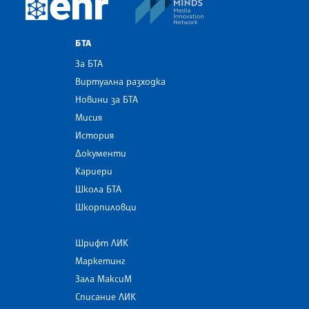
European Newsroom
БТА
За БТА
Виртуална разходка
Новини за БТА
Мисия
История
Документи
Кариери
Школа БТА
Шкорпиловци
Шрифт ЛИК
Маркетинг
Зала МаксиМ
Списание ЛИК