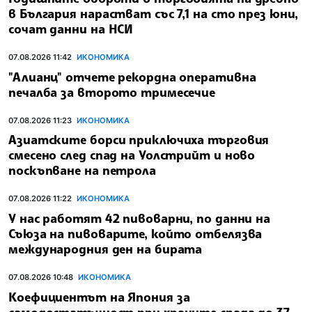
в България нарастват със 7,1 на сто през юни,
сочат данни на НСИ
07.08.2026 11:42
ИКОНОМИКА
"Алианц" отчете рекордна оперативна
печалба за второто тримесечие
07.08.2026 11:23
ИКОНОМИКА
Азиатските борси приключиха търговия
смесено след спад на Уолстрийт и ново
поскъпване на петрола
07.08.2026 11:22
ИКОНОМИКА
У нас работят 42 пивоварни, по данни на
Съюза на пивоварите, който отбелязва
международния ден на бирата
07.08.2026 10:48
ИКОНОМИКА
Коефициентът на Япония за
самодостатъчност при храните спада до 37