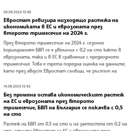
06.09.2024 12:49
Евростат ревизира низходящо растежа на
икономиката в ЕС и еврозоната през
второто тримесечие на 2024 г.
През второто тримесечие на 2024 г. сезонно
коригираният БВП се е увеличил с 0,2 на сто както в
еврозоната, така и в ЕС в сравнение с предходното
тримесечие. Това е трета поредна оценка на данните,
като през август Евростат съобщи, че ръстът на
14.08.2024 12:43
Без промяна остава икономическият растеж
на ЕС и еврозоната през второто
тримесечие, БВП на България се покачва с 0,5
на сто
Растеж на БВП от 0,3 на сто и на заетостта от 0,2 на
сто, отчита Евростат за ЕС и еврозоната през