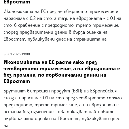
Евростат
Икономиката на ЕС през четвъртото тримесечие е
нараснала с 0,2 на сто, а тази на еврозоната - с 0,1 на
сто, в сравнение с предходното, трето тримесечие,
според предварителни данни в бърза оценка на
Евростат, публикувани днес на страницата на
30.01.2025 13:00
Икономиката на ЕС расте леко през
четвъртото тримесечие, а на еврозоната е
без промяна, по първоначални данни на
Евростат
Брутният вътрешен продукт (БВП) на Европейския
съюз е нараснал с 0,1 на сто през четвъртото спрямо
предходното, трето тримесечие, а на еврозоната е
останал без изменение. Това показват най-новите
първоначални оценки на Евростат, публикувани днес
на