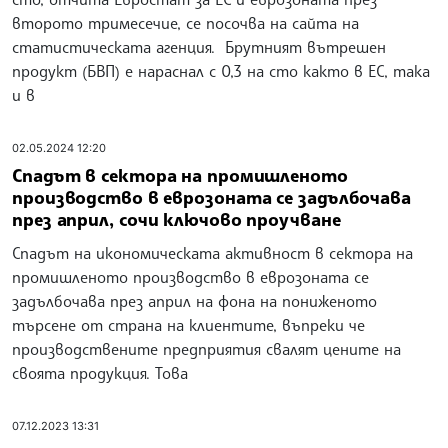
второто тримесечие, се посочва на сайта на
статистическата агенция. Брутният вътрешен
продукт (БВП) е нараснал с 0,3 на сто както в ЕС, така
и в
02.05.2024 12:20
Спадът в сектора на промишленото
производство в еврозоната се задълбочава
през април, сочи ключово проучване
Спадът на икономическата активност в сектора на
промишленото производство в еврозоната се
задълбочава през април на фона на пониженото
търсене от страна на клиентите, въпреки че
производствените предприятия свалят цените на
своята продукция. Това
07.12.2023 13:31