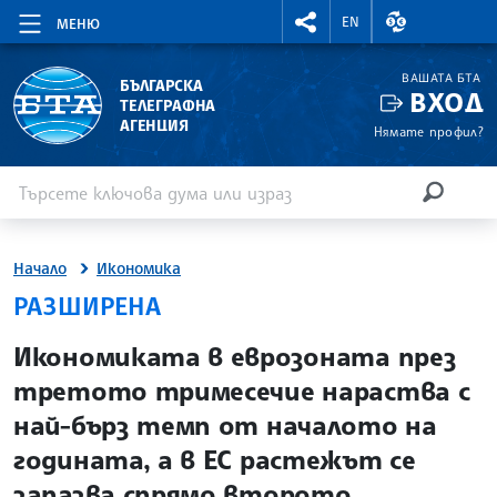
RIGHTMENU.SOCIAL
ВАЛУТНИ КУР
EN
МЕНЮ
ВАШАТА БТА
БЪЛГАРСКА
ВХОД
ТЕЛЕГРАФНА
АГЕНЦИЯ
Нямате профил?
Въведете ключова дума или израз
Търсене
ТЪРСЕН
Начало
Икономика
РАЗШИРЕНА
site.bta
Икономиката в еврозоната през
третото тримесечие нараства с
най-бърз темп от началото на
годината, а в ЕС растежът се
запазва спрямо второто