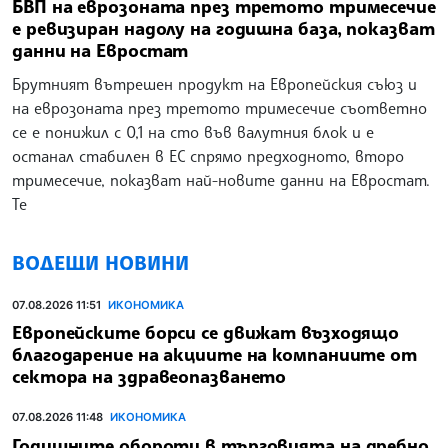
БВП на еврозоната през третото тримесечие
е ревизиран надолу на годишна база, показват
данни на Евростат
Брутният вътрешен продукт на Европейския съюз и
на еврозоната през третото тримесечие съответно
се е понижил с 0,1 на сто във валутния блок и е
останал стабилен в ЕС спрямо предходното, второ
тримесечие, показват най-новите данни на Евростат.
Те
ВОДЕЩИ НОВИНИ
07.08.2026 11:51
ИКОНОМИКА
Европейските борси се движат възходящо
благодарение на акциите на компаниите от
сектора на здравеопазването
07.08.2026 11:48
ИКОНОМИКА
Годишните обороти в търговията на дребно