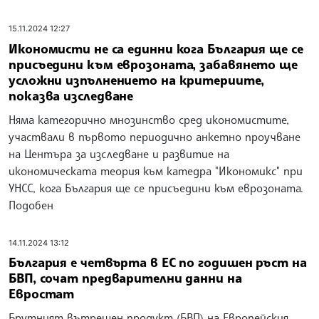
15.11.2024 12:27
Икономисти не са единни кога България ще се
присъедини към еврозоната, забавянето ще
усложни изпълнението на критериите,
показва изследване
Няма категорично мнозинство сред икономистите,
участвали в първото периодично анкетно проучване
на Центъра за изследване и развитие на
икономическата теория към катедра "Икономикс" при
УНСС, кога България ще се присъедини към еврозоната.
Подобен
14.11.2024 13:12
България е четвърта в ЕС по годишен ръст на
БВП, сочат предварителни данни на
Евростат
Брутният вътрешен продукт (БВП) на Европейския