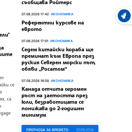
съобщава Ройтерс
07.08.2026 17:42
ИКОНОМИКА
ХРОНО
Референтни курсове на
еврото
ели"
07.08.2026 17:01
ИКОНОМИКА
да
Седем китайски кораба ще
иите
преминат към Европа през
руския Северен морски път,
обяви „Росатом“
ат
07.08.2026 16:58
ИКОНОМИКА
айки се
Канада отчита огромен
а
ръст на заетостта през
х, са
юли, безработицата се
т
понижава до 2-годишен
едаде
минимум
ПРОГНОЗА ЗА ВРЕМЕТО
07.08.2026