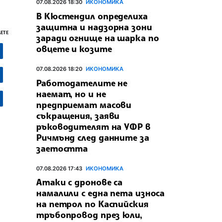
07.08.2026 18:30
ИКОНОМИКА
В Кюстендил определиха
защитна и надзорна зони
ЕТЕ
заради огнище на шарка по
овцете и козите
07.08.2026 18:20
ИКОНОМИКА
Работодателите не
наемат, но и не
предприемат масови
съкращения, заяви
ръководителят на УФР в
Ричмънд след данните за
заетостта
07.08.2026 17:43
ИКОНОМИКА
Атаки с дронове са
намалили с една пета износа
на петрол по Каспийския
тръбопровод през юли,