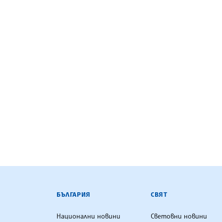
БЪЛГАРСКА ТЕЛЕГРАФНА АГ
БЪЛГАРИЯ
СВЯТ
Национални новини
Световни новини