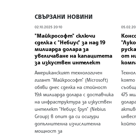
СВЪРЗАНИ НОВИНИ
02.10.2025 20:10
05.02.20
"Майкрософт" сключи
Конс
сделка с "Небиус" за над 19
"Луко
милиарда долара за
руска
увеличаване на капацитета
от н
за изкуствен интелект
комп
Американският технологичен
Технол
гигант "Майкрософт" (Microsoft)
която 
обяви днес сделка на стойност
съобщи
19,4 милиарда долара с доставчика
475 ми
на инфраструктура за изкуствен
долара
интелект "Небиус Груп" (Nebius
актив
Group) в опит да си осигури
инвес
допълнителна изчислителна
който
мощност за