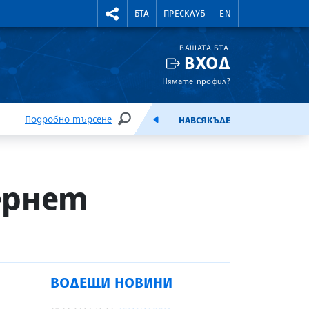
УТНИ КУРСОВЕ
RIGHTMENU.SOCIAL
БТА
ПРЕСКЛУБ
EN
ВАШАТА БТА
ВХОД
Нямате профил?
Подробно търсене
НАВСЯКЪДЕ
ТЪРСЕНЕ
ЕМИСИЯ
ернет
ВОДЕЩИ НОВИНИ