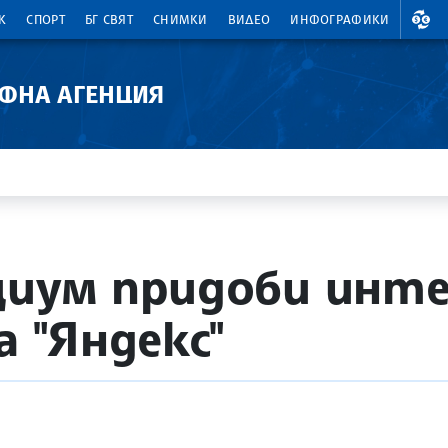
ВАЛ
К
СПОРТ
БГ СВЯТ
СНИМКИ
ВИДЕО
ИНФОГРАФИКИ
АФНА АГЕНЦИЯ
циум придоби инт
 "Яндекс"