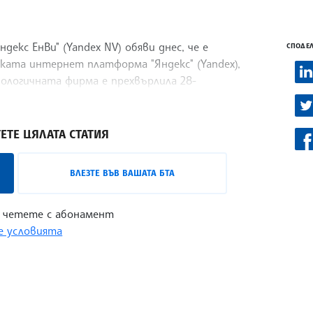
екс ЕнВи" (Yandex NV) обяви днес, че е
СПОДЕЛ
ката интернет платформа "Яндекс" (Yandex),
ологичната фирма е прехвърлила 28-
ЕТЕ ЦЯЛАТА СТАТИЯ
ВЛЕЗТЕ ВЪВ ВАШАТА БТА
 четете с абонамент
 условията