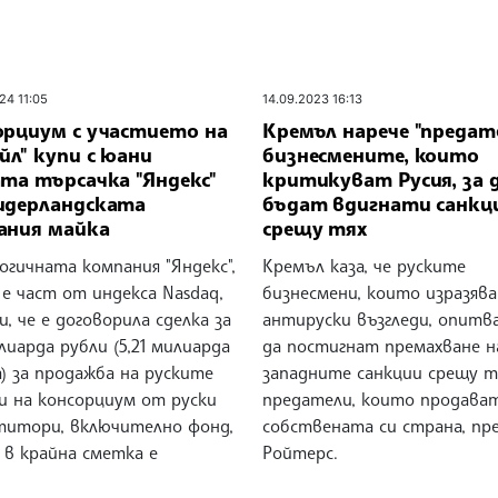
24 11:05
14.09.2023 16:13
орциум с участието на
Кремъл нарече "предат
йл" купи с юани
бизнесмените, които
та търсачка "Яндекс"
критикуват Русия, за 
идерландската
бъдат вдигнати санкц
ания майка
срещу тях
огичната компания "Яндекс",
Кремъл каза, че руските
е част от индекса Nasdaq,
бизнесмени, които изразяв
, че е договорила сделка за
антируски възгледи, опитв
лиарда рубли (5,21 милиарда
да постигнат премахване н
) за продажба на руските
западните санкции срещу тя
и на консорциум от руски
предатели, които продава
титори, включително фонд,
собствената си страна, пр
 в крайна сметка е
Ройтерс.