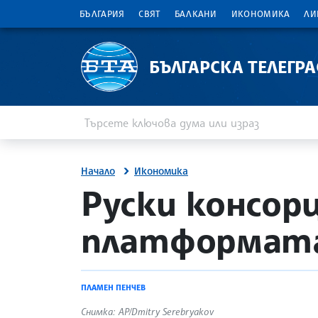
БЪЛГАРИЯ
СВЯТ
БАЛКАНИ
ИКОНОМИКА
ЛИ
БЪЛГАРСКА ТЕЛЕГР
Въведете ключова дума или израз
Търсене
Начало
Икономика
site.bta
Руски консор
платформата
ПЛАМЕН ПЕНЧЕВ
Снимка: АP/Dmitry Serebryakov