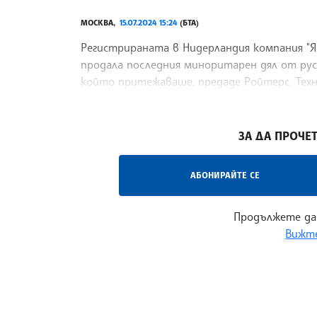
МОСКВА,
15.07.2024 15:24
(БТА)
Регистрираната в Нидерландия компания "Янд
продала последния миноритарен дял от рус
който притежаваше, предаде Ройтерс. Техн
процентовия
/СС/
ЗА ДА ПРОЧЕТ
АБОНИРАЙТЕ СЕ
Продължете да
Вижте