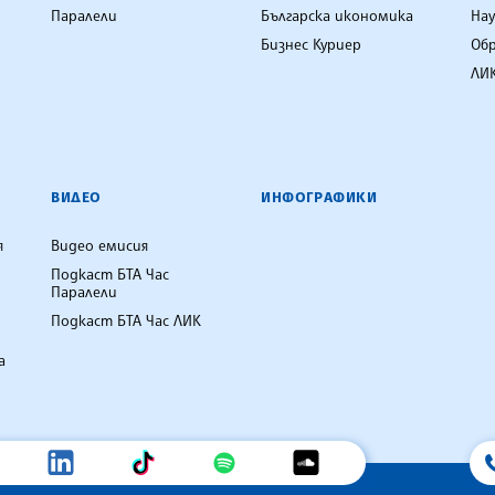
Паралели
Българска икономика
Нау
Бизнес Куриер
Об
ЛИК
ВИДЕО
ИНФОГРАФИКИ
я
Видео емисия
Подкаст БТА Час
Паралели
Подкаст БТА Час ЛИК
а