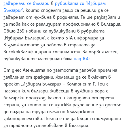
завърнали се българи
в
рубриката си "Избирам
България"
, които споделят защо са решили да се
завърнат от чужбина в родината. Те ще разказват и
за това как се реализират професионално в България.
Общо 259 новини са публикувани в рубриката
„Избирам България“, с която БТА информира за
възможностите за работа в страната за
висококвалифицирани специалисти. За първия месец
публикуваните материали бяха
над 160.
От днес Агенцията по заетостта започва прием на
заявления от граждани, желаещи да се включат в
проект „Избирам България – Компонент 1“. Той е
насочен към българи, живеещи в чужбина, хора с
български произход, както и кандидати от трети
страни, за които не се изисква разрешение за достъп
до пазара на труда съгласно българското
законодателство. Целта е те да бъдат стимулирани
за трайното установяване в България.