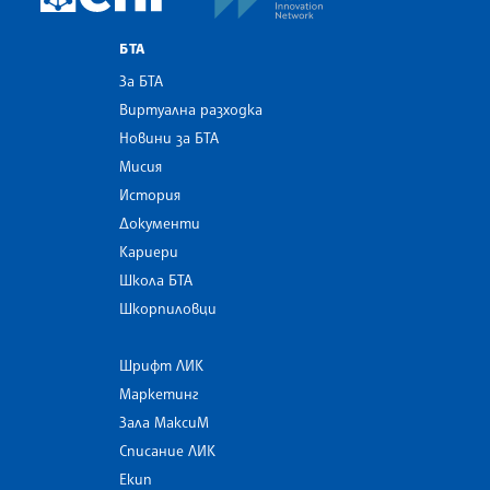
БТА
За БТА
Виртуална разходка
Новини за БТА
Мисия
История
Документи
Кариери
Школа БТА
Шкорпиловци
Шрифт ЛИК
Маркетинг
Зала МаксиМ
Списание ЛИК
Екип