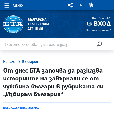
RIGHTMENU.SOCIAL
ВАЛУТНИ КУР
EN
МЕНЮ
ВАШАТА БТА
БЪЛГАРСКА
ВХОД
ТЕЛЕГРАФНА
АГЕНЦИЯ
Нямате профил?
Въведете ключова дума или израз
Търсене
ТЪРСЕН
Начало
България
site.bta
От днес БТА започва да разказва
историите на завърнали се от
чужбина българи в рубриката си
„Избирам България“
БОРИСЛАВА БИБИНОВСКА