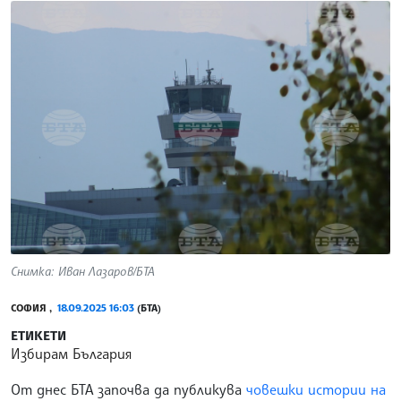
Снимка: Иван Лазаров/БТА
СОФИЯ ,
18.09.2025 16:03
(БТА)
ЕТИКЕТИ
Избирам България
От днес БТА започва да публикува
човешки истории на