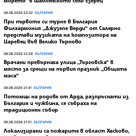
морето“ в шабленското село Езерец
08.08.2026 23:32
БЪЛГАРИЯ
При първото си турне в България
Филхармония „Джузепе Верди“ от Салерно
представи музиката на композитора на
Царевец във Велико Търново
08.08.2026 22:28
БЪЛГАРИЯ
Врачани превърнаха улица „Търговска“ в
място за срещи на първия празник „Общата
маса“
08.08.2026 21:41
БЪЛГАРИЯ
Потомци на родове от Арда, разпръснати из
България и чужбина, се събраха на
традиционен събор
08.08.2026 21:21
БЪЛГАРИЯ
Локализирани са пожарите в област Хасково,