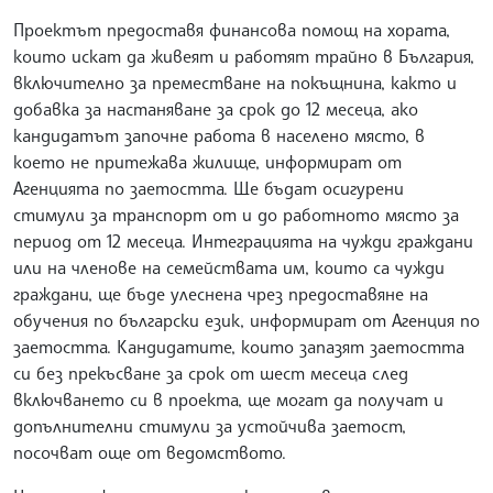
Проектът предоставя финансова помощ на хората,
които искат да живеят и работят трайно в България,
включително за преместване на покъщнина, както и
добавка за настаняване за срок до 12 месеца, ако
кандидатът започне работа в населено място, в
което не притежава жилище, информират от
Агенцията по заетостта. Ще бъдат осигурени
стимули за транспорт от и до работното място за
период от 12 месеца. Интеграцията на чужди граждани
или на членове на семействата им, които са чужди
граждани, ще бъде улеснена чрез предоставяне на
обучения по български език, информират от Агенция по
заетостта. Кандидатите, които запазят заетостта
си без прекъсване за срок от шест месеца след
включването си в проекта, ще могат да получат и
допълнителни стимули за устойчива заетост,
посочват още от ведомството.