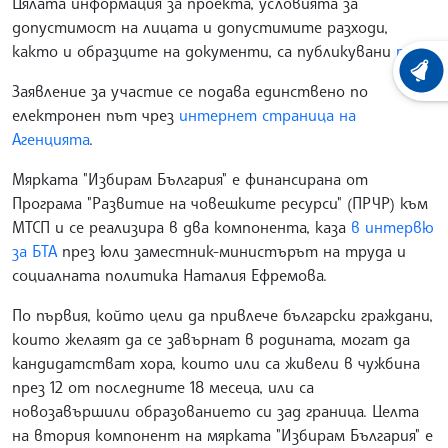
Цялата информация за проекта, условията за
допустимост на лицата и допустимите разходи,
както и образците на документи, са публикувани
тук.
ХРОНО
Заявление за участие се подава единствено по
електронен път чрез
интернет страница на
Агенцията
.
Мярката "Избирам България" е финансирана от
Програма "Развитие на човешките ресурси" (ПРЧР) към
МТСП и се реализира в два компонента, каза
в интервю
за БТА
през юли заместник-министърът на труда и
социалната политика Наталия Ефремова.
По първия, който цели да привлече български граждани,
които желаят да се завърнат в родината, могат да
кандидатстват хора, които или са живели в чужбина
през 12 от последните 18 месеца, или са
новозавършили образованието си зад граница. Целта
на втория компонент на мярката "Избирам България" е