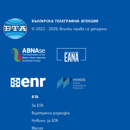
БЪЛГАРСКА ТЕЛЕГРАФНА АГЕНЦИЯ
© 2022 - 2026, Всички права са запазени.
Българска телеграфна агенция
European Alliance of N
The Assocoation of the Balkan News Agencies S
MINDS Media Innovatio
European Newsroom
БТА
За БТА
Виртуална разходка
Новини за БТА
Мисия