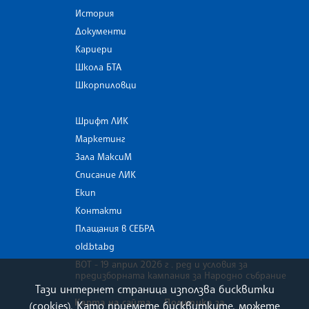
История
Документи
Кариери
Школа БТА
Шкорпиловци
Шрифт ЛИК
Маркетинг
Зала МаксиМ
Списание ЛИК
Екип
Контакти
Плащания в СЕБРА
old.bta.bg
ВОТ - 19 април 2026 г . ред и условия за
предизборната кампания за Народно събрание
Тази интернет страница използва бисквитки
Карта на сайта
Политика за
(cookies). Като приемете бисквитките, можете