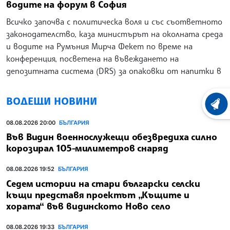
водите на форум в София
Всичко започва с политическа воля и със съответното
законодателство, каза министърът на околната среда
и водите на Румъния Мирча Фекет по време на
конференция, посветена на въвеждането на
депозитната система (DRS) за опаковки от напитки в
ВОДЕЩИ НОВИНИ
ХРОНО
08.08.2026 20:00
БЪЛГАРИЯ
Във Видин военнослужещи обезвредиха силно
корозирал 105-милиметров снаряд
08.08.2026 19:52
БЪЛГАРИЯ
Седем истории на стари български селски
къщи представя проектът „Къщите и
хората“ във видинското Ново село
08.08.2026 19:33
БЪЛГАРИЯ