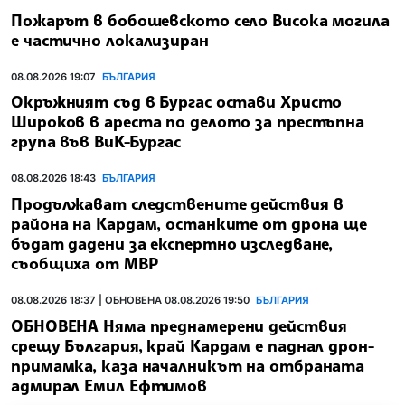
Пожарът в бобошевското село Висока могила
е частично локализиран
08.08.2026 19:07
БЪЛГАРИЯ
Окръжният съд в Бургас остави Христо
Широков в ареста по делото за престъпна
група във ВиК-Бургас
08.08.2026 18:43
БЪЛГАРИЯ
Продължават следствените действия в
района на Кардам, останките от дрона ще
бъдат дадени за експертно изследване,
съобщиха от МВР
08.08.2026 18:37 | ОБНОВЕНА 08.08.2026 19:50
БЪЛГАРИЯ
ОБНОВЕНА Няма преднамерени действия
срещу България, край Кардам е паднал дрон-
примамка, каза началникът на отбраната
адмирал Емил Ефтимов