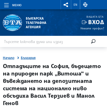
RIGHTMENU.SOCIAL
ВАЛУТНИ КУР
EN
МЕНЮ
ВАШАТА БТА
БЪЛГАРСКА
ВХОД
ТЕЛЕГРАФНА
АГЕНЦИЯ
Нямате профил?
Въведете ключова дума или израз
Търсене
ТЪРСЕН
Начало
България
site.bta
Отпадъците на София, бъдещето
на природен парк „Витоша“ и
въвеждането на депозитната
система на национално ниво
обсъдиха Васил Терзиев и Манол
Генов