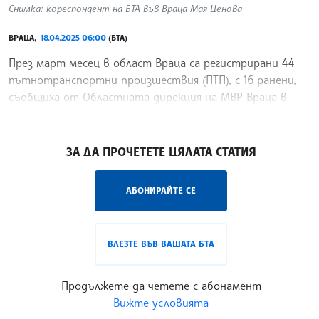
Снимка: кореспондент на БТА във Враца Мая Ценова
ВРАЦА,
18.04.2025 06:00
(БТА)
През март месец в област Враца са регистрирани 44
пътнотранспортни произшествия (ПТП), с 16 ранени,
съобщиха от Областната дирекция на МВР-Враца в
отчета си, публикуван на сайта на институцията.
/РН/
ЗА ДА ПРОЧЕТЕТЕ ЦЯЛАТА СТАТИЯ
АБОНИРАЙТЕ СЕ
ВЛЕЗТЕ ВЪВ ВАШАТА БТА
Продължете да четете с абонамент
Вижте условията