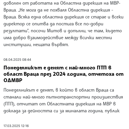
доволен от работата на Областна дирекция на МВР-
Враца. „Не мога да не похваля Областна дирекция -
Враца. Всяка една областна дирекция се старае и всеки
директор се опитва да постига все по-добри
резултати“, посочи Митов и допълни, че там, където
има добро взаимодействие между всички местни
институции, нещата вървят.
08.04.2025 08:44
Понеделникът е денят с най-много ПТП в
област Враца през 2024 г.одина, отчетоха от
ОДМВР
Понеделникът е денят, в който в област Враца са
станали най-много пътнотранспортни произшествия
(ПТП), отчитат от Областната дирекция на МВР в
доклада за дейността си за миналата година, публик
17.03.2025 12:16