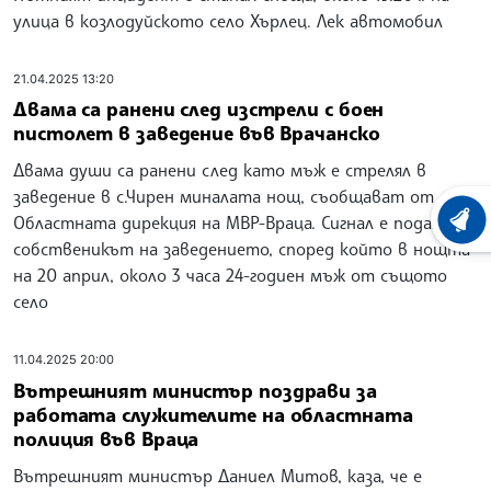
улица в козлодуйското село Хърлец. Лек автомобил
21.04.2025 13:20
Двама са ранени след изстрели с боен
пистолет в заведение във Врачанско
Двама души са ранени след като мъж е стрелял в
заведение в с.Чирен миналата нощ, съобщават от
Областната дирекция на МВР-Враца. Сигнал е подал
ХРОНО
собственикът на заведението, според който в нощта
на 20 април, около 3 часа 24-годиен мъж от същото
село
11.04.2025 20:00
Вътрешният министър поздрави за
работата служителите на областната
полиция във Враца
Вътрешният министър Даниел Митов, каза, че е