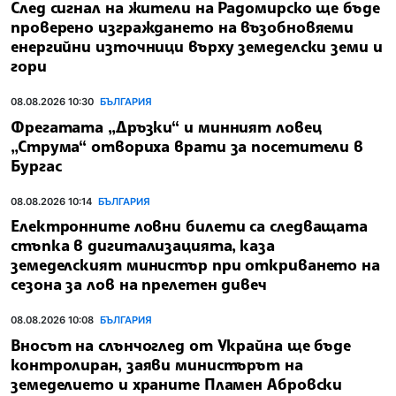
След сигнал на жители на Радомирско ще бъде
проверено изграждането на възобновяеми
енергийни източници върху земеделски земи и
гори
08.08.2026 10:30
БЪЛГАРИЯ
Фрегатата „Дръзки“ и минният ловец
„Струма“ отвориха врати за посетители в
Бургас
08.08.2026 10:14
БЪЛГАРИЯ
Електронните ловни билети са следващата
стъпка в дигитализацията, каза
земеделският министър при откриването на
сезона за лов на прелетен дивеч
08.08.2026 10:08
БЪЛГАРИЯ
Вносът на слънчоглед от Украйна ще бъде
контролиран, заяви министърът на
земеделието и храните Пламен Абровски