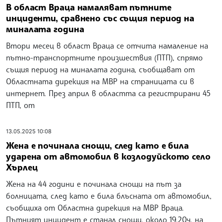
В област Враца намаляват пътните
инциденти, сравнено със същия период на
миналата година
Втори месец в област Враца се отчита намаление на
пътно-транспортните произшествия (ПТП), спрямо
същия период на миналата година, съобщават от
Областната дирекция на МВР на страницата си в
интернет. През април в областта са регистрирани 45
ПТП, от
13.05.2025 10:08
Жена е починала снощи, след като е била
ударена от автомобил в козлодуйското село
Хърлец
Жена на 44 години е починала снощи на път за
болницата, след като е била блъсната от автомобил,
съобщиха от Областна дирекция на МВР Враца.
Пътният инцидент е станал снощи, около 19.20ч. на