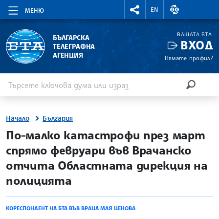
RIGHTMENU.SOCIAL
ВАЛУТНИ КУР
EN
МЕНЮ
ВАШАТА БТА
БЪЛГАРСКА
ВХОД
ТЕЛЕГРАФНА
АГЕНЦИЯ
Нямате профил?
Въведете ключова дума или израз
Търсене
ТЪРСЕН
Начало
България
site.bta
По-малко катастрофи през март
спрямо февруари във Врачанско
отчита Областната дирекция на
полицията
КОРЕСПОНДЕНТ НА БТА ВЪВ ВРАЦА МАЯ ЦЕНОВА