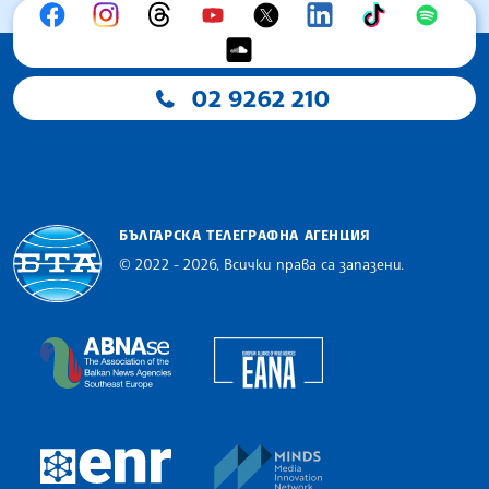
02 9262 210
БЪЛГАРСКА ТЕЛЕГРАФНА АГЕНЦИЯ
© 2022 - 2026, Всички права са запазени.
Българска телеграфна агенция
European Alliance of N
The Assocoation of the Balkan News Agencies S
MINDS Media Innovatio
European Newsroom