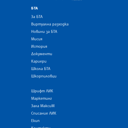
БТА
За БТА
Виртуална разходка
Новини за БТА
Мисия
История
Документи
Кариери
Школа БТА
Шкорпиловци
Шрифт ЛИК
Маркетинг
Зала МаксиМ
Списание ЛИК
Екип
Контакти