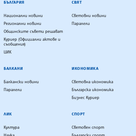
БЪЛГАРИЯ
СВЯТ
Национални новини
Световни новини
Регионални новини
Паралели
Общинските съвети решават
Куриер (Официални актове и
съобщения)
ЦИК
БАЛКАНИ
ИКОНОМИКА
Балкански новини
Световна икономика
Паралели
Българска икономика
Бизнес Куриер
ЛИК
СПОРТ
Култура
Световен спорт
Наука
Български спорт