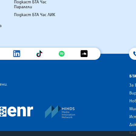
Подкаст БТА Час
Паралели
Подкаст БТА Час ЛИК
а
БТ
ени.
За 
Вир
Нов
an Alliance of News Agencies
MINDS Media Innovation Netwo
 News Agencies Southeast Europe
Ми
European Newsroom
Ис
До
Ка