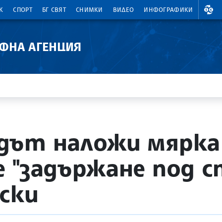
ВАЛ
К
СПОРТ
БГ СВЯТ
СНИМКИ
ВИДЕО
ИНФОГРАФИКИ
АФНА АГЕНЦИЯ
дът наложи мярка
 "задържане под с
ски