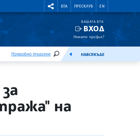
УТНИ КУРСОВЕ
RIGHTMENU.SOCIAL
БТА
ПРЕСКЛУБ
EN
ВАШАТА БТА
ВХОД
Нямате профил?
Подробно търсене
НАВСЯКЪДЕ
ТЪРСЕНЕ
ЕМИСИЯ
 за
тража" на