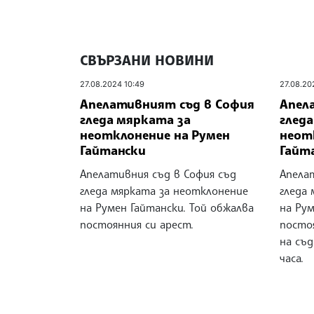
СВЪРЗАНИ НОВИНИ
27.08.2024 10:49
27.08.20
Апелативният съд в София
Апел
гледа мярката за
глед
неотклонение на Румен
неот
Гайтански
Гайт
Апелативния съд в София съд
Апела
гледа мярката за неотклонение
гледа
на Румен Гайтански. Той обжалва
на Рум
постоянния си арест.
посто
на съд
часа.