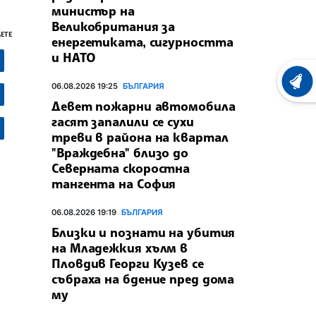
министър на
Великобритания за
ЕТЕ
енергетиката, сигурността
и НАТО
ХРОНО
06.08.2026 19:25
БЪЛГАРИЯ
Девет пожарни автомобила
гасят запалили се сухи
треви в района на квартал
"Враждебна" близо до
Северната скоростна
тангента на София
06.08.2026 19:19
БЪЛГАРИЯ
Близки и познати на убития
на Младежкия хълм в
Пловдив Георги Кузев се
събраха на бдение пред дома
му