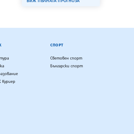
ВИЖ ПЪЛНАТА ПРОГНОЗА
К
СПОРТ
лтура
Световен спорт
ка
Български спорт
разование
 Куриер