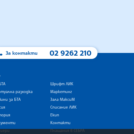
02 9262 210
За контакти
А
БТА
Шрифт ЛИК
туална разходка
Маркетинг
ини за БТА
Зала МаксиМ
rk
сия
Списание ЛИК
тория
Екип
кументи
Контакти
риери
Плащания в СЕБРА