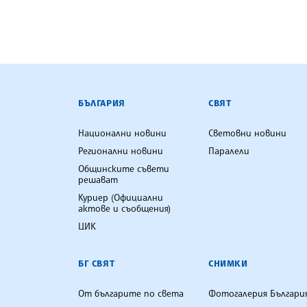
БЪЛГАРСКА ТЕЛЕГРАФНА АГ
БЪЛГАРИЯ
СВЯТ
Национални новини
Световни новини
Регионални новини
Паралели
Общинските съвети
решават
Куриер (Официални
актове и съобщения)
ЦИК
БГ СВЯТ
СНИМКИ
От българите по света
Фотогалерия Българи