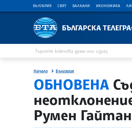
БЪЛГАРИЯ
СВЯТ
БАЛКАНИ
ИКОНОМИКА
ЛИ
БЪЛГАРСКА ТЕЛЕГР
Въведете ключова дума или израз
Търсене
Начало
България
site.bta
ОБНОВЕНА
Съ
неотклонение
Румен Гайтан