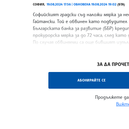
СОФИЯ,
19.08.2024 17:56 | ОБНОВЕНА 19.08.2024 19:02
(БТА)
Софийският градски съд наложи мярка за н
Гайтански. Той е обвинен като подбудител
Българската банка за развитие (ББР) кредит 
прокурорска мярка за до 72 часа, след като
По случая обвиняеми са още бившият изпъ
Иван Георгиев, представител на фирмата „
/МК/
ЗА ДА ПРОЧЕТ
АБОНИРАЙТЕ СЕ
Продължете да
Вижте