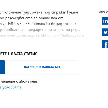
еотклонение "задържане под стража" Румен
СПОДЕЛ
 по разследването за отпуснат от
за 148,5 млн. лв. Гайтански бе задържан с
 доброволно се предаде на органите на реда.
лнителен директор на ББР Стоян Мавродиев и
Роудуей кънстракшън“, получила кредита.
ЕТЕ ЦЯЛАТА СТАТИЯ
ВЛЕЗТЕ ВЪВ ВАШАТА БТА
 четете с абонамент
 условията