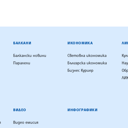
ЕНЦИЯ
БАЛКАНИ
ИКОНОМИКА
ЛИ
Балкански новини
Световна икономика
Ку
Паралели
Българска икономика
Нау
Бизнес Куриер
Об
ЛИК
ВИДЕО
ИНФОГРАФИКИ
я
Видео емисия