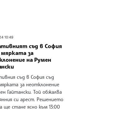
24 10:49
ативният съд в София
а мярката за
клонение на Румен
ански
тивния съд в София съд
 мярката за неотклонение
ен Гайтански. Той обжалва
янния си арест. Решението
а ще стане ясно към 13:00