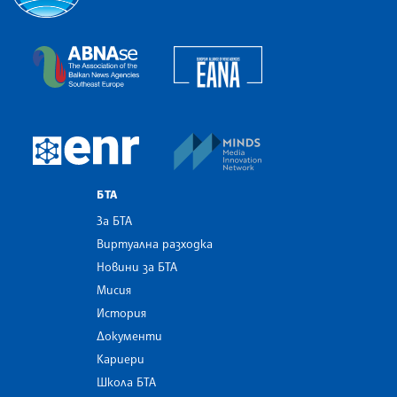
Българска телеграфна агенция
European Alliance of N
The Assocoation of the Balkan News Agencies S
MINDS Media Innovatio
European Newsroom
БТА
За БТА
Виртуална разходка
Новини за БТА
Мисия
История
Документи
Кариери
Школа БТА