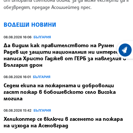
обезвредят, предаде Асошиейтед прес.
ВОДЕЩИ НОВИНИ
08.08.2026 16:06
БЪЛГАРИЯ
Да видим как правителството на Румен
Радев ще защити националния ни интерес,
ХРОНО
написа Христо Гаджев от ГЕРБ за навлезлия в
България дрон
08.08.2026 16:01
БЪЛГАРИЯ
Седем екипа на пожарната и доброволци
гасят пожар в бобошевското село Висока
могила
08.08.2026 15:42
БЪЛГАРИЯ
Хеликоптер се включи в гасенето на пожара
на изхода на Асеновград