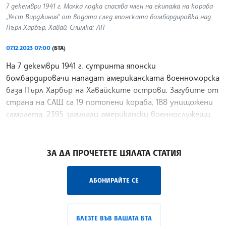
7 декември 1941 г. Малка лодка спасява член на екипажа на кораба
„Уест Вирджиния" от водата след японската бомбардировка над
Пърл Харбър, Хавай. Снимка: АП
07.12.2023 07:00
(БТА)
На 7 декември 1941 г. сутринта японски
бомбардировачи нападат американската военноморска
база Пърл Харбър на Хавайските острови. Загубите от
страна на САЩ са 19 потопени кораба, 188 унищожени
самолета, 2395 загинали американски военнослужещи.
Япония
/ГИ/
ЗА ДА ПРОЧЕТЕТЕ ЦЯЛАТА СТАТИЯ
АБОНИРАЙТЕ СЕ
ВЛЕЗТЕ ВЪВ ВАШАТА БТА