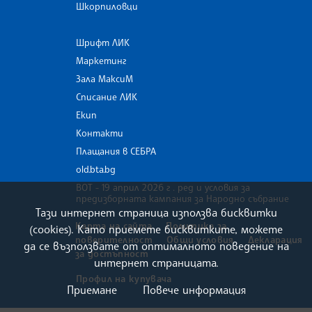
Шкорпиловци
Шрифт ЛИК
Маркетинг
Зала МаксиМ
Списание ЛИК
Екип
Контакти
Плащания в СЕБРА
old.bta.bg
ВОТ - 19 април 2026 г . ред и условия за
предизборната кампания за Народно събрание
Тази интернет страница използва бисквитки
Карта на сайта
Политика за
(cookies). Като приемете бисквитките, можете
поверителност
Общи условия
Декларация
да се възползвате от оптималното поведение на
за достъпност
интернет страницата.
Профил на купувача
Приемане
Повече информация