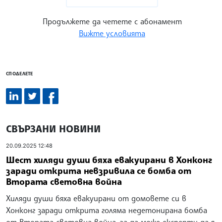
Продължете да четете с абонамент
Вижте условията
СПОДЕЛЕТЕ
СВЪРЗАНИ НОВИНИ
20.09.2025 12:48
Шест хиляди души бяха евакуирани в Хонконг
заради открита невзривила се бомба от
Втората световна война
Хиляди души бяха евакуирани от домовете си в
Хонконг заради открита голяма недетонирана бомба
от Втората световна война, за да може експерти да я