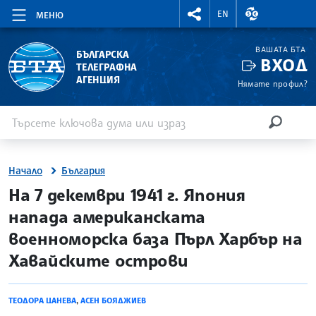
RIGHTMENU.SOCIAL
ВАЛУТНИ КУР
EN
МЕНЮ
ВАШАТА БТА
БЪЛГАРСКА
ВХОД
ТЕЛЕГРАФНА
АГЕНЦИЯ
Нямате профил?
Въведете ключова дума или израз
Търсене
ТЪРСЕН
Начало
България
site.bta
На 7 декември 1941 г. Япония
напада американската
военноморска база Пърл Харбър на
Хавайските острови
ТЕОДОРА ЦАНЕВА
,
АСЕН БОЯДЖИЕВ