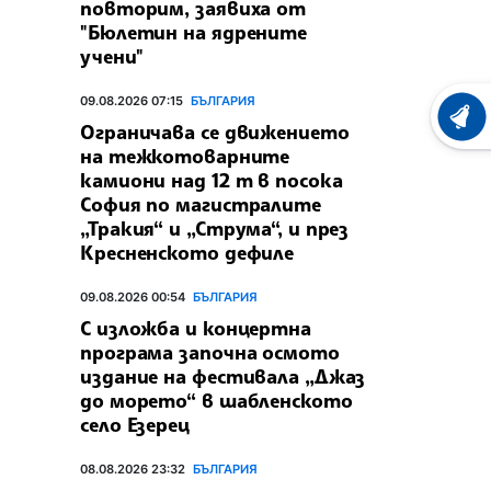
повторим, заявиха от
"Бюлетин на ядрените
учени"
09.08.2026 07:15
БЪЛГАРИЯ
ХРОНО
Ограничава се движението
на тежкотоварните
камиони над 12 т в посока
София по магистралите
„Тракия“ и „Струма“, и през
Кресненското дефиле
09.08.2026 00:54
БЪЛГАРИЯ
С изложба и концертна
програма започна осмото
издание на фестивала „Джаз
до морето“ в шабленското
село Езерец
08.08.2026 23:32
БЪЛГАРИЯ