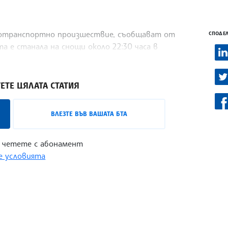
тнотранспортно произшествие, съобщават от
СПОДЕЛ
 е станала на снощи около 22:30 часа в
автомобил „Фолксваген“ по път I-7 на
ЕТЕ ЦЯЛАТА СТАТИЯ
ВЛЕЗТЕ ВЪВ ВАШАТА БТА
 четете с абонамент
 условията