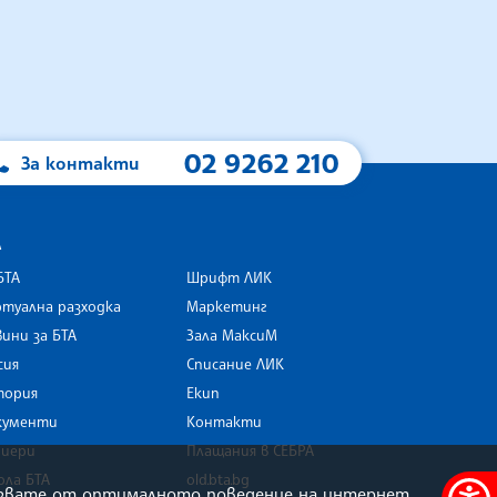
02 9262 210
За контакти
А
БТА
Шрифт ЛИК
туална разходка
Маркетинг
ини за БТА
Зала МаксиМ
rk
сия
Списание ЛИК
тория
Екип
кументи
Контакти
риери
Плащания в СЕБРА
ола БТА
old.bta.bg
олзвате от оптималното поведение на интернет