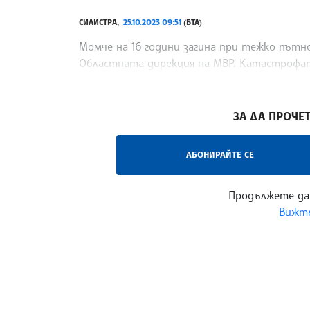
СИЛИСТРА,
25.10.2023 09:51
(БТА)
Момче на 16 години загина при тежко пъ
Областната дирекция на МВР. Катастрофата
района на Силистра. При управление на лек 
/ЛРМ/
ЗА ДА ПРОЧЕТ
АБОНИРАЙТЕ СЕ
Продължете да
Вижте