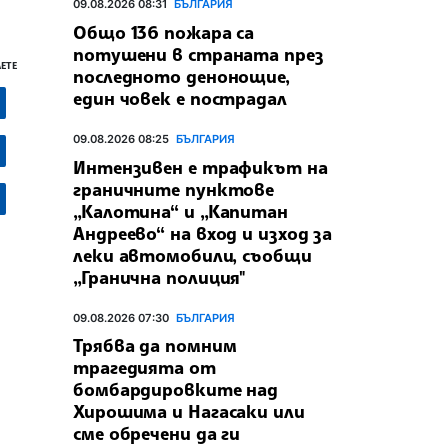
09.08.2026 08:31
БЪЛГАРИЯ
Общо 136 пожара са
потушени в страната през
ЕТЕ
последното денонощие,
един човек е пострадал
09.08.2026 08:25
БЪЛГАРИЯ
Интензивен е трафикът на
граничните пунктове
„Калотина“ и „Капитан
Андреево“ на вход и изход за
леки автомобили, съобщи
„Гранична полиция"
09.08.2026 07:30
БЪЛГАРИЯ
Трябва да помним
трагедията от
бомбардировките над
Хирошима и Нагасаки или
сме обречени да ги