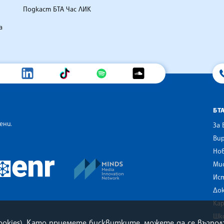
Подкаст БТА Час ЛИК
а
БТ
ени.
За 
Вир
Нов
an Alliance of News Agencies
MINDS Media Innovation Netwo
 News Agencies Southeast Europe
Ми
European Newsroom
Ис
До
Ка
Шк
cookies). Като приемете бисквитките, можете да се възп